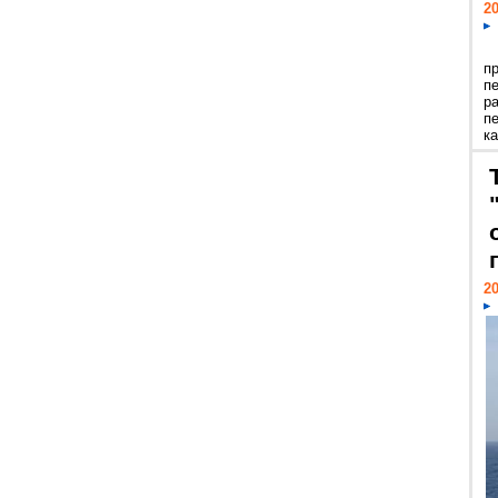
20
п
п
р
п
ка
20