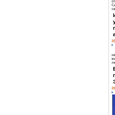
о
С
св
20
н
в
лю
20