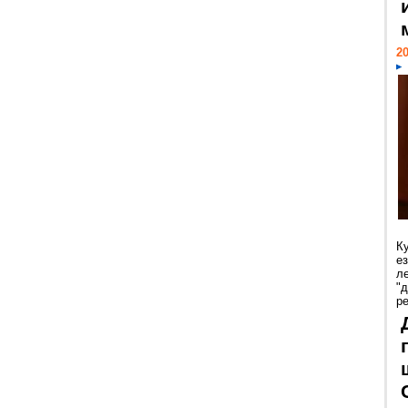
20
К
е
л
"
р