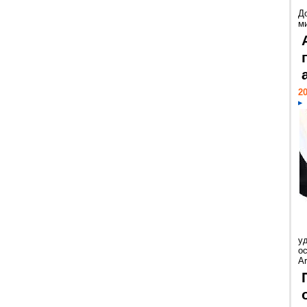
Д
м
20
у
ос
Ar