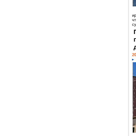
и
ч
с
20