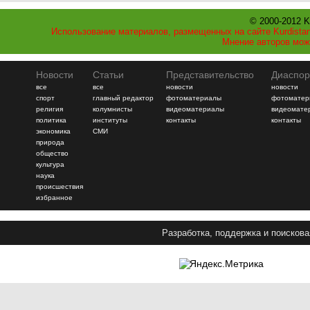
© 2000-2012 K
Использование материалов, размещенных на сайте Kurdistan
Мнение авторов мож
Новости
Статьи
Представительство
Диаспор
все
все
новости
новости
спорт
главный редактор
фотоматериалы
фотоматер
религия
колумнисты
видеоматериалы
видеомате
политика
институты
контакты
контакты
экономика
СМИ
природа
общество
культура
наука
происшествия
избранное
Разработка, поддержка и поискова