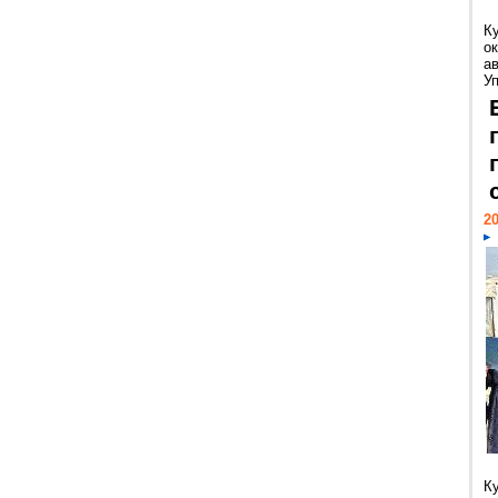
К
ок
а
У
20
К