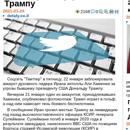
Трампу
2021-01-24
2168
0
detaly.co.il
20
Соцсеть "Твиттер" в пятницу, 22 января заблокировала
р
аккаунт духовного лидера Ирана аятоллы Али Хаменеи за
ав
угрозы бывшему президенту США Дональду Трампу.
з
Вечером 21 января один из аккаунтов, принадлежавших
с
Хаменеи, опубликовал фотоколлаж: Трамп играет в гольф,
а над ним нависает тень боевого беспилотника.
В сообщении Иран грозил местью Трампу за ликвидацию
год назад высокопоставленного офицера КСИР, генерала
Сулеймани. Сулеймани погиб в январе 2020 года в
результате авиаудара, нанесенного ВВС США по позициям
20
Корпуса стражей Исламской революции (КСИР) в