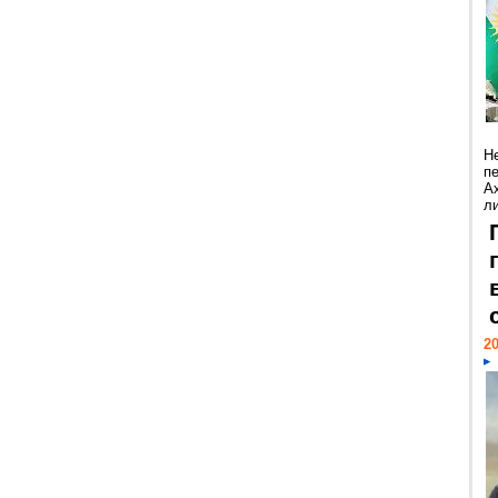
Н
п
А
ли
20