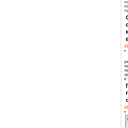
с
п
го
20
р
пр
з
о
в
20