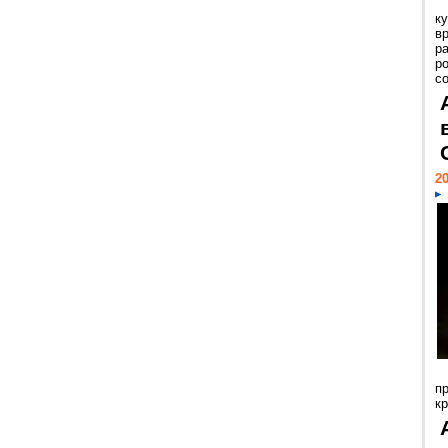
к
в
р
р
с
20
п
к