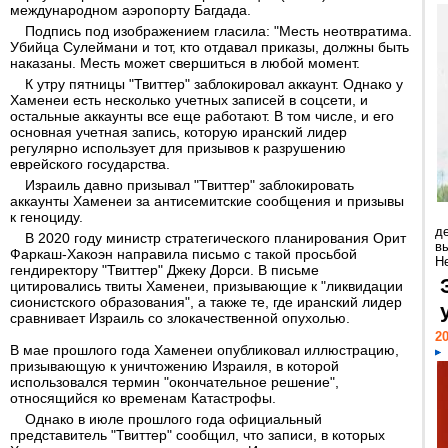
международном аэропорту Багдада.
Подпись под изображением гласила: "Месть неотвратима.
Убийца Сулеймани и тот, кто отдавал приказы, должны быть
наказаны. Месть может свершиться в любой момент.
К утру пятницы "Твиттер" заблокировал аккаунт. Однако у
Хаменеи есть несколько учетных записей в соцсети, и
остальные аккаунты все еще работают. В том числе, и его
основная учетная запись, которую иранский лидер
регулярно использует для призывов к разрушению
еврейского государства.
Израиль давно призывал "Твиттер" заблокировать
аккаунты Хаменеи за антисемитские сообщения и призывы
к геноциду.
д
В 2020 году министр стратегического планирования Орит
в
Фаркаш-Хакоэн направила письмо с такой просьбой
Н
гендиректору "Твиттер" Джеку Дорси. В письме
цитировались твиты Хаменеи, призывающие к "ликвидации
сионистского образования", а также те, где иранский лидер
сравнивает Израиль со злокачественной опухолью.
20
В мае прошлого года Хаменеи опубликовал иллюстрацию,
призывающую к уничтожению Израиля, в которой
использовался термин "окончательное решение",
относящийся ко временам Катастрофы.
Однако в июле прошлого года официальный
представитель "Твиттер" сообщил, что записи, в которых