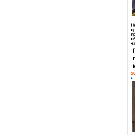
Н
п
п
о
ез
20