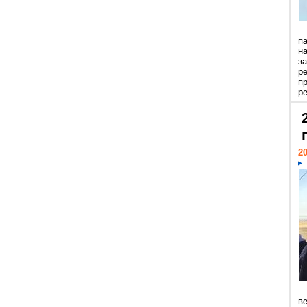
п
н
з
р
п
ре
20
ве