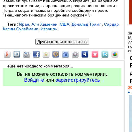
Хаменеи призывает к уничтожению Израиля, не нарушают
правила компании, запрещающие разжигание ненависти.
Тогда в соцсети назвали подобные сообщения просто
"внешнеполитическим бряцанием оружием".
Теги:
Иран
,
Али Хаменеи
,
США
,
Дональд Трамп
,
Сардар
Касим Сулеймани
,
Израиль
з
М
д
п
ег
еще нет ниодного комментария...
Вы не можете оставлять комментарии.
Войдите
или
зарегистрируйтесь
20