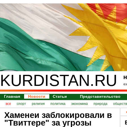
KURDISTAN.RU
н
е
Главная
Новости
Статьи
Представительство
все
спорт
религия
политика
экономика
природа
обществ
Хаменеи заблокировали в
"Твиттере" за угрозы