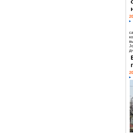
20
с
к
в
Jo
дн
20