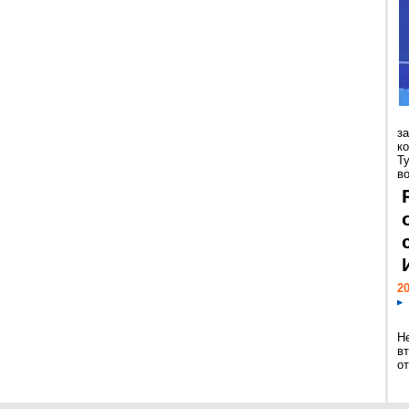
з
к
Т
во
20
Н
в
о