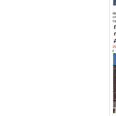
и
ч
с
20