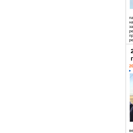
п
н
з
р
п
ре
20
ве