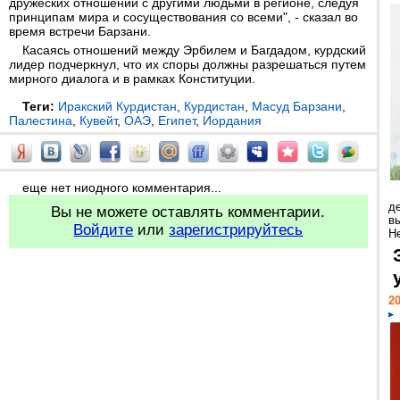
дружеских отношений с другими людьми в регионе, следуя
принципам мира и сосуществования со всеми", - сказал во
время встречи Барзани.
Касаясь отношений между Эрбилем и Багдадом, курдский
лидер подчеркнул, что их споры должны разрешаться путем
мирного диалога и в рамках Конституции.
Теги:
Иракский Курдистан
,
Курдистан
,
Масуд Барзани
,
Палестина
,
Кувейт
,
ОАЭ
,
Египет
,
Иордания
еще нет ниодного комментария...
д
Вы не можете оставлять комментарии.
в
Войдите
или
зарегистрируйтесь
Н
20