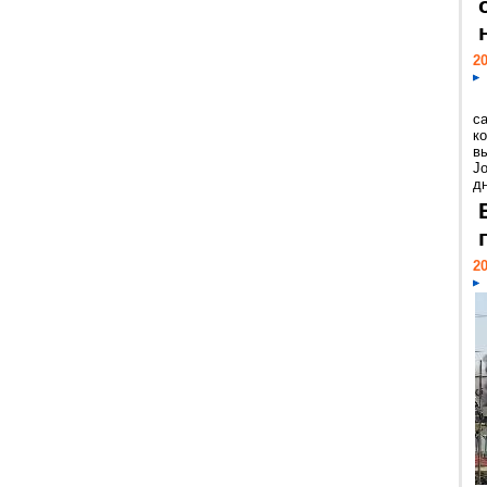
20
с
к
в
Jo
дн
20