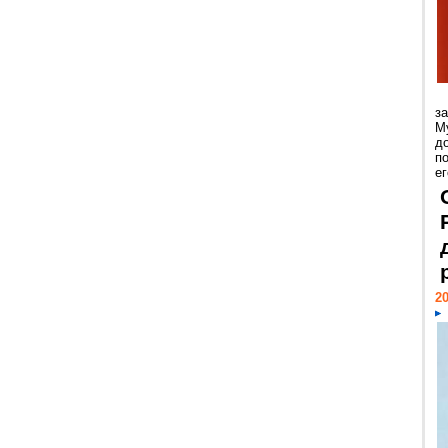
з
М
д
п
ег
20