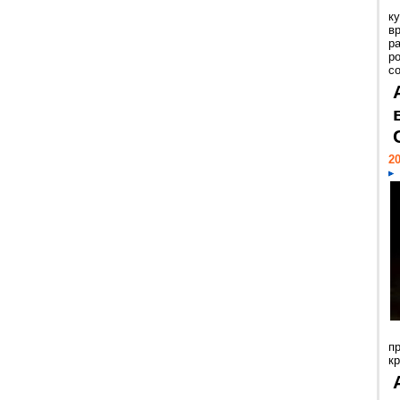
к
в
р
р
с
20
п
к