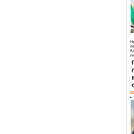
Н
п
А
ли
20