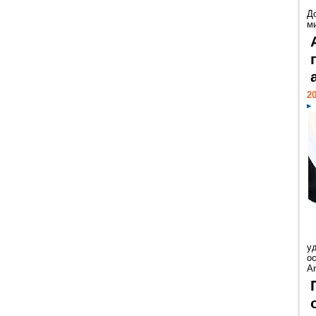
Д
м
20
у
ос
Ar