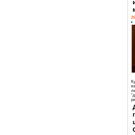
20
К
е
л
"
р