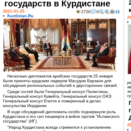
государств в Курдистане
2021-01-25
2720
0
Kurdistan.Ru
20
Несколько дипломатов арабских государств 25 января
были приняты курдским лидером Масудом Барзани для
р
обсуждения региональных событий и двусторонних связей.
ав
Среди гостей были Генеральный консул Палестины,
з
с
Генеральный консул Кувейта, Генеральный консул ОАЭ,
Генеральный консул Египта и поверенный в делах
консульства Иордании.
В ходе обсуждений дипломаты особо подчеркнули роль
Курдистана и его сил пешмерга в войне против "Исламского
государства" (ИГ).
20
"Народ Курдистана всегда стремился к установлению