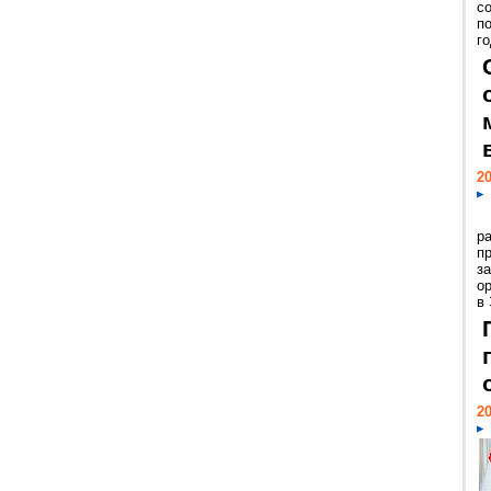
с
п
го
20
р
пр
з
о
в
20