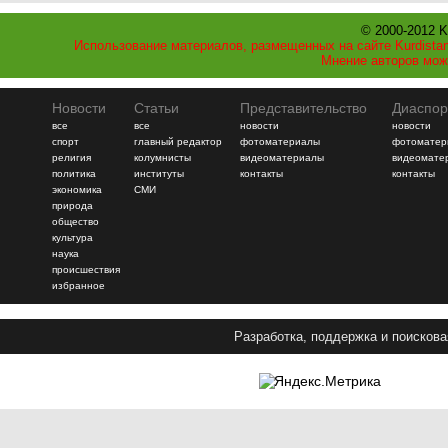
© 2000-2012 K
Использование материалов, размещенных на сайте Kurdistan
Мнение авторов мож
Новости
Статьи
Представительство
Диаспор
все
все
новости
новости
спорт
главный редактор
фотоматериалы
фотоматер
религия
колумнисты
видеоматериалы
видеомате
политика
институты
контакты
контакты
экономика
СМИ
природа
общество
культура
наука
происшествия
избранное
Разработка, поддержка и поискова