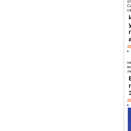
о
С
св
20
н
в
лю
20