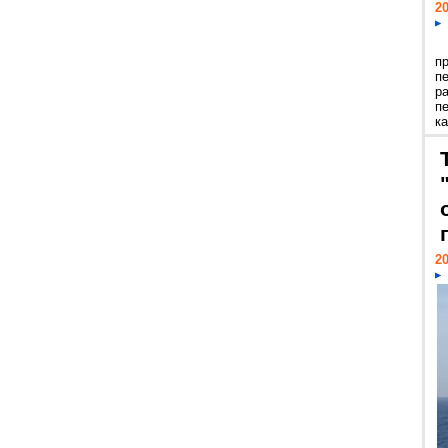
20
п
п
р
п
ка
20