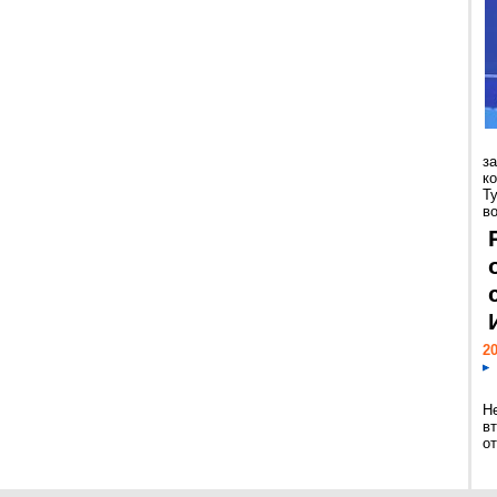
з
к
Т
во
20
Н
в
о