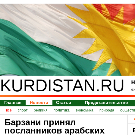
KURDISTAN.RU
н
е
Главная
Новости
Статьи
Представительство
все
спорт
религия
политика
экономика
природа
обществ
Барзани принял
посланников арабских