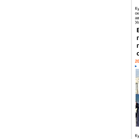
К
ок
а
У
20
К