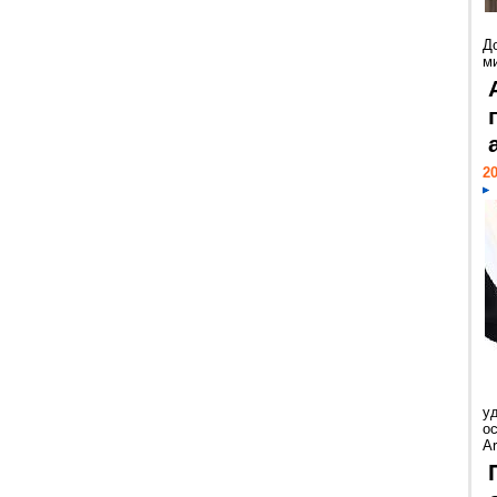
Д
м
20
у
ос
Ar