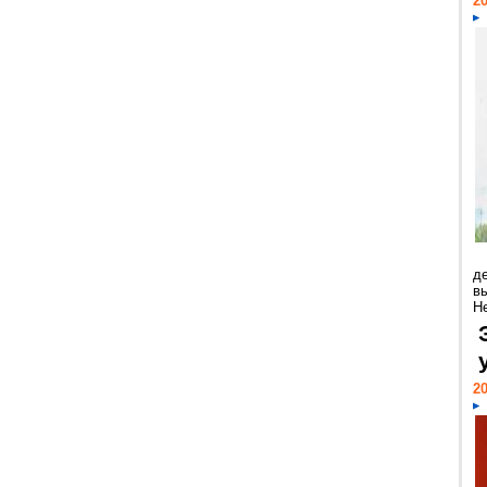
20
д
в
Н
20