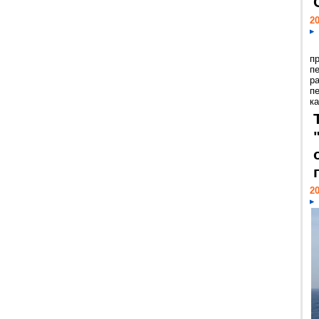
20
п
п
р
п
ка
20