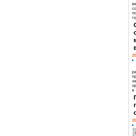
ве
с
п
го
20
р
пр
з
о
в
20