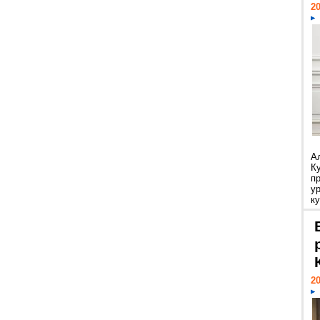
20
А
К
п
у
ку
20