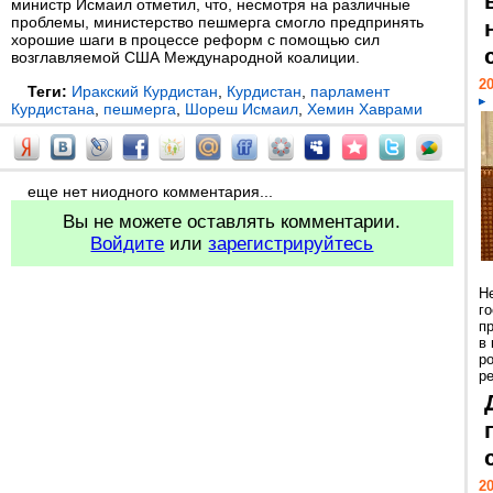
министр Исмаил отметил, что, несмотря на различные
проблемы, министерство пешмерга смогло предпринять
хорошие шаги в процессе реформ с помощью сил
возглавляемой США Международной коалиции.
20
Теги:
Иракский Курдистан
,
Курдистан
,
парламент
Курдистана
,
пешмерга
,
Шореш Исмаил
,
Хемин Хаврами
еще нет ниодного комментария...
Вы не можете оставлять комментарии.
Войдите
или
зарегистрируйтесь
Н
г
п
в
р
ре
20