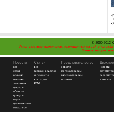
и
ч
с
© 2000-2012 K
Использование материалов, размещенных на сайте Kurdistan
Мнение авторов мож
Новости
Статьи
Представительство
Диаспор
все
все
новости
новости
спорт
главный редактор
фотоматериалы
фотоматер
религия
колумнисты
видеоматериалы
видеомате
политика
институты
контакты
контакты
экономика
СМИ
природа
общество
культура
наука
происшествия
избранное