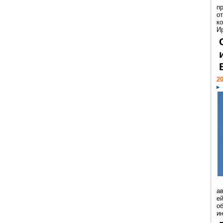
п
о
к
И
20
а
ей
о
и