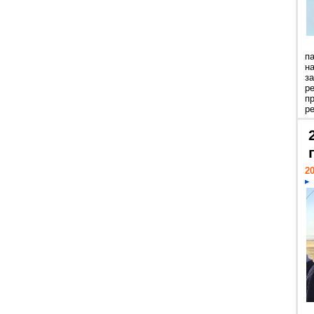
п
н
з
р
п
ре
20