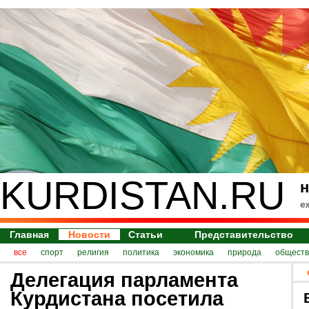
KURDISTAN.RU
н
е
Главная
Новости
Статьи
Представительство
все
спорт
религия
политика
экономика
природа
обществ
Делегация парламента
Курдистана посетила