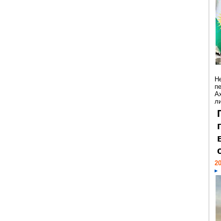
Н
п
А
ли
20