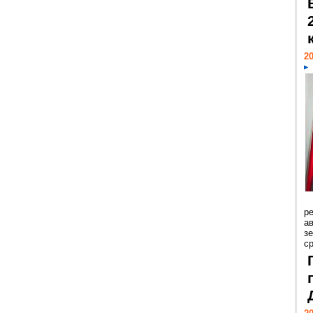
20
р
ав
з
с