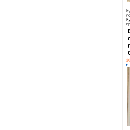
К
п
К
пр
20