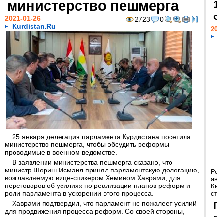
министерство пешмерга
2021-01-26
2723
0
Kurdistan.Ru
20
25 января делегация парламента Курдистана посетила
министерство пешмерга, чтобы обсудить реформы,
проводимые в военном ведомстве.
В заявлении министерства пешмерга сказано, что
министр Шериш Исмаил принял парламентскую делегацию,
Р
возглавляемую вице-спикером Хемином Хаврами, для
а
переговоров об усилиях по реализации планов реформ и
К
роли парламента в ускорении этого процесса.
ст
Хаврами подтвердил, что парламент не пожалеет усилий
для продвижения процесса реформ. Со своей стороны,