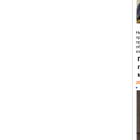
Н
п
п
о
ез
20