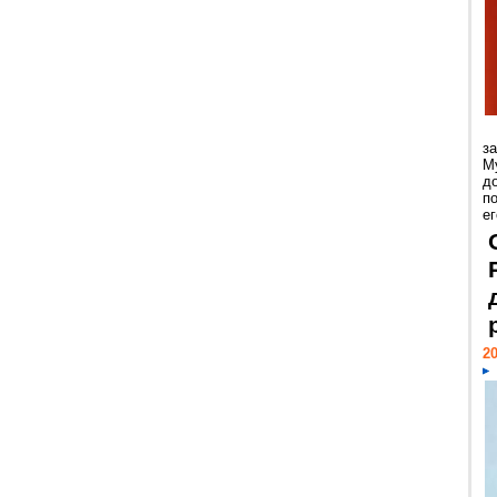
з
М
д
п
ег
20