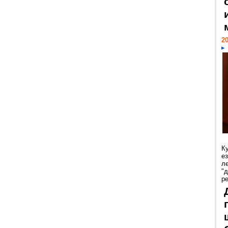
20
К
е
л
"
р