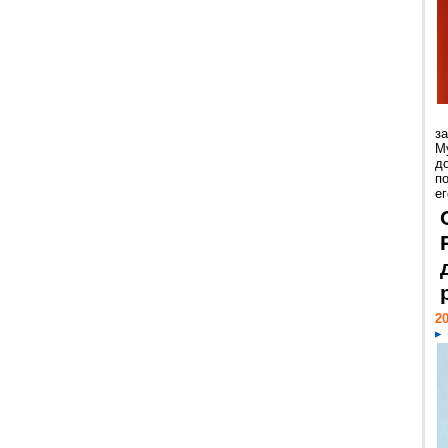
з
М
д
п
ег
20