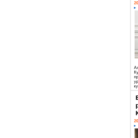
20
А
К
п
у
ку
20