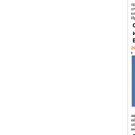
п
о
к
И
20
а
ей
о
и