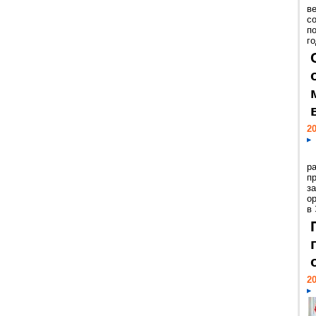
ве
с
п
го
20
р
пр
з
о
в
20