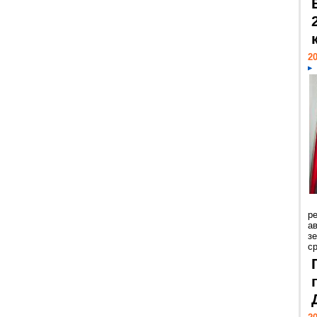
20
р
ав
з
с