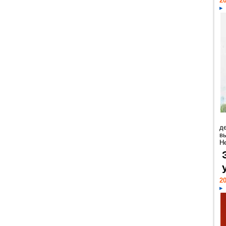
20
д
в
Н
20