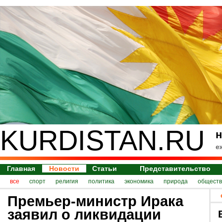
KURDISTAN.RU
н
е
Главная
Новости
Статьи
Представительство
все
спорт
религия
политика
экономика
природа
обществ
Премьер-министр Ирака
заявил о ликвидации