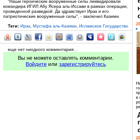
"Наши героические вооруженные силы ликвидировали
командира ИГИЛ Абу Ясера аль-Иссави в рамках операции,
проведенной разведкой. Да здравствует Ирак и его
патриотические вооруженные силы", - заключил Казими.
20
Теги:
Ирак
,
Мустафа аль-Казими
,
Исламское Государство
еще нет ниодного комментария...
Вы не можете оставлять комментарии.
Войдите
или
зарегистрируйтесь
Н
г
п
в
р
ре
20