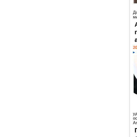
Д
м
20
у
ос
Ar