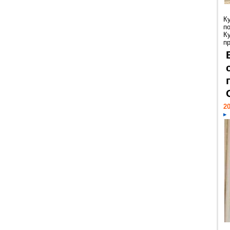
К
п
К
пр
20