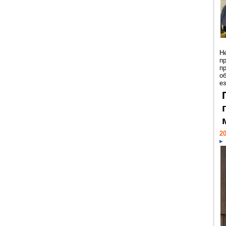
Н
п
п
о
ез
20