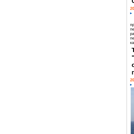
20
п
п
р
п
ка
20