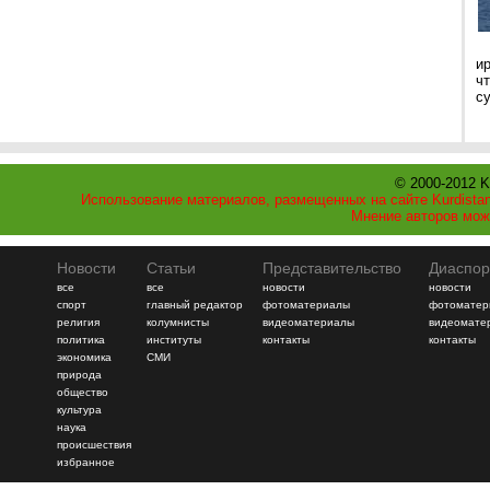
и
ч
с
© 2000-2012 K
Использование материалов, размещенных на сайте Kurdistan
Мнение авторов мож
Новости
Статьи
Представительство
Диаспор
все
все
новости
новости
спорт
главный редактор
фотоматериалы
фотоматер
религия
колумнисты
видеоматериалы
видеомате
политика
институты
контакты
контакты
экономика
СМИ
природа
общество
культура
наука
происшествия
избранное