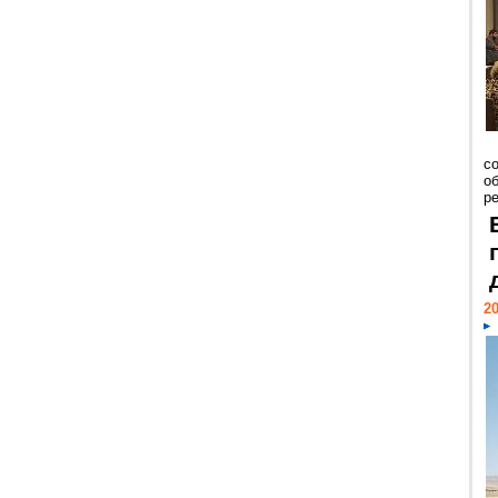
со
о
ре
20