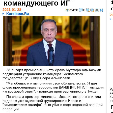
командующего ИГ
2021-01-28
2428
0
Kurdistan.Ru
20
28 января премьер-министр Ирака Мустафа аль-Казими
подтвердил устранение командира "Исламского
государства" (ИГ) Абу Ясера аль-Иссави.
"Мы обещали и выполнили свои обязательства. Я дал
слово преследовать террористов ДАИШ [ИГ, ИГИЛ], мы дали
Р
им громовой ответ", - написал премьер-министр в Twitter.
а
По словам премьер-министра, Иссави, которого считали
К
лидером джихадистской группировки в Ираке и
ст
"заместителем халифа", был убит в ходе недавней военной
операции.