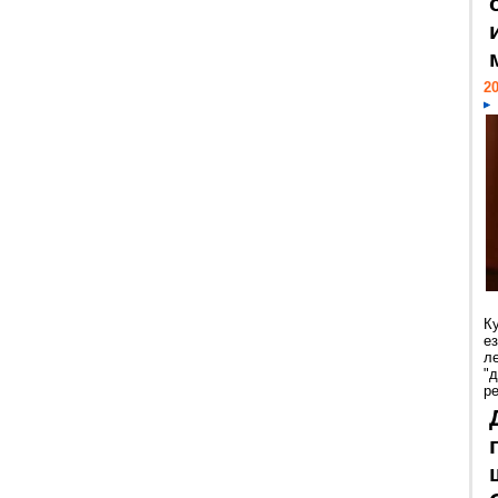
20
К
е
л
"
р