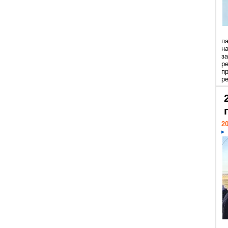
п
н
з
р
п
ре
20