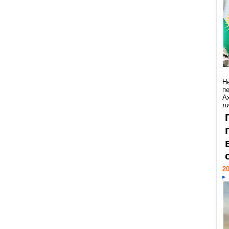
Н
п
А
ли
20