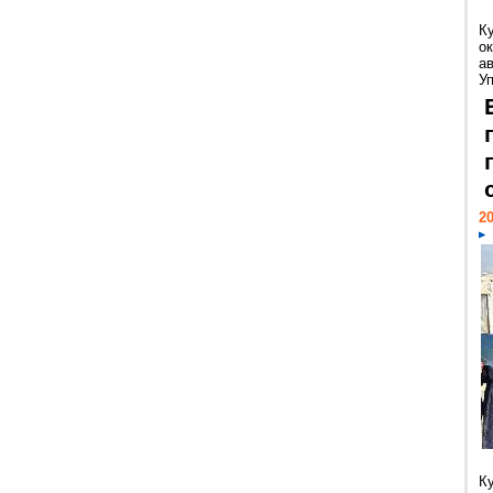
К
ок
а
У
20
К