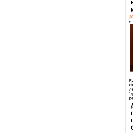
20
К
е
л
"
р