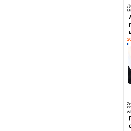
Д
м
20
у
ос
Ar