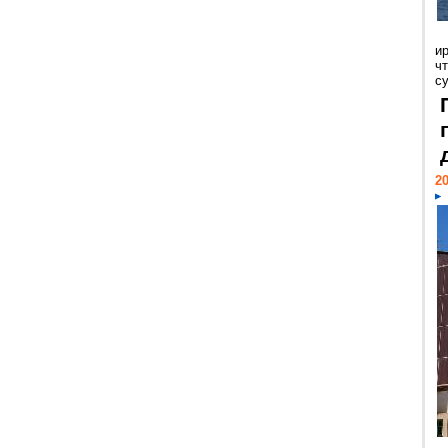
и
ч
с
20