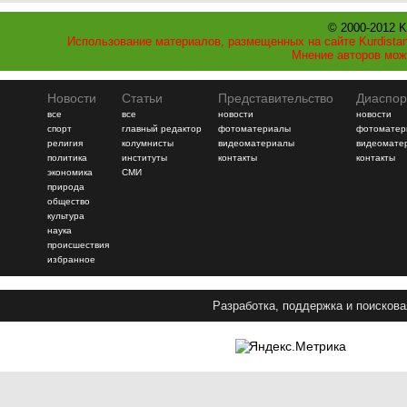
© 2000-2012 K
Использование материалов, размещенных на сайте Kurdistan
Мнение авторов мож
Новости
Статьи
Представительство
Диаспор
все
все
новости
новости
спорт
главный редактор
фотоматериалы
фотоматер
религия
колумнисты
видеоматериалы
видеомате
политика
институты
контакты
контакты
экономика
СМИ
природа
общество
культура
наука
происшествия
избранное
Разработка, поддержка и поискова