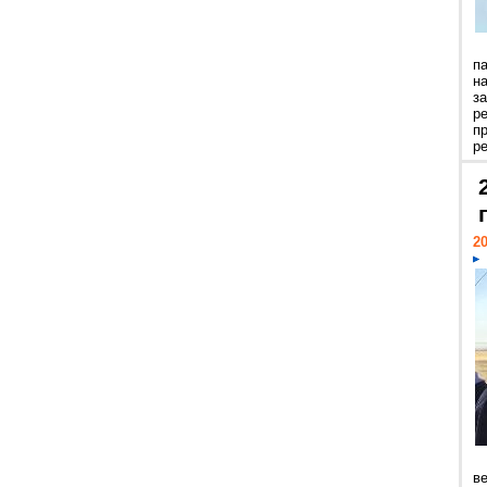
п
н
з
р
п
ре
20
ве