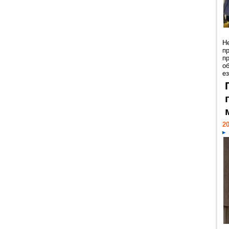
Н
п
п
о
ез
20