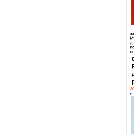
з
М
д
п
ег
20