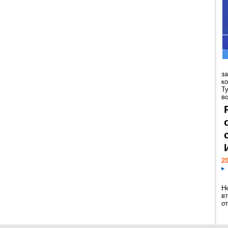
з
к
Т
во
20
Н
в
о