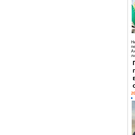
Н
п
А
ли
20