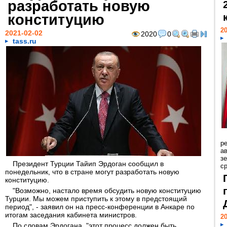
разработать новую
конституцию
20
2021-02-02
2020
0
tass.ru
р
ав
з
Президент Турции Тайип Эрдоган сообщил в
с
понедельник, что в стране могут разработать новую
конституцию.
"Возможно, настало время обсудить новую конституцию
Турции. Мы можем приступить к этому в предстоящий
период", - заявил он на пресс-конференции в Анкаре по
итогам заседания кабинета министров.
20
По словам Эрдогана, "этот процесс должен быть