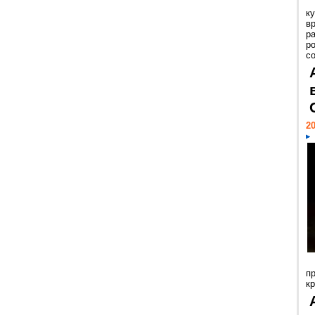
к
в
р
р
с
20
п
к