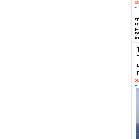
20
п
п
р
п
ка
20