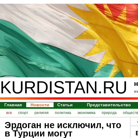
KURDISTAN.RU
н
е
Главная
Новости
Статьи
Представительство
все
спорт
религия
политика
экономика
природа
обществ
Эрдоган не исключил, что
в Турции могут