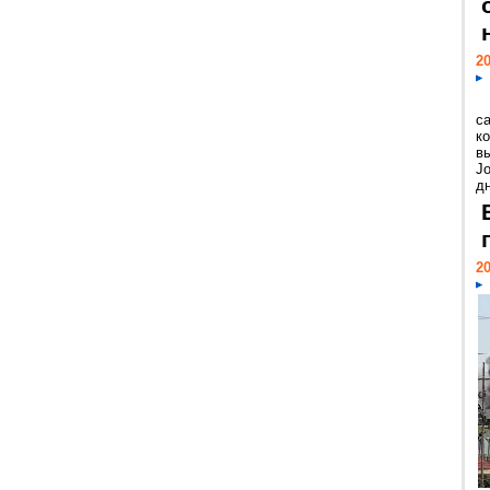
20
с
к
в
Jo
дн
20