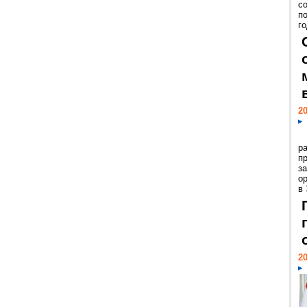
с
п
го
20
р
пр
з
о
в
20