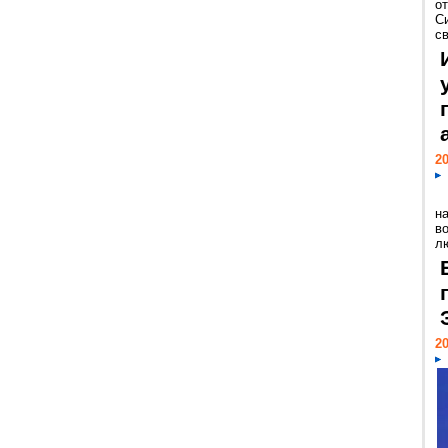
о
С
св
20
н
в
лю
20