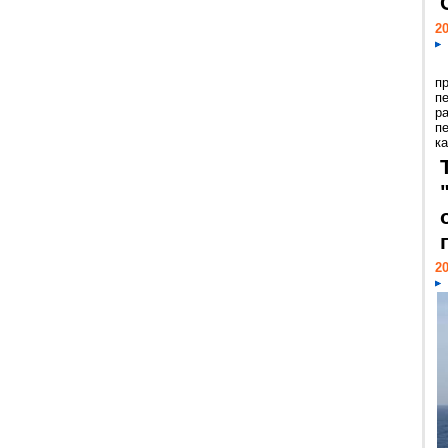
20
п
п
р
п
ка
20