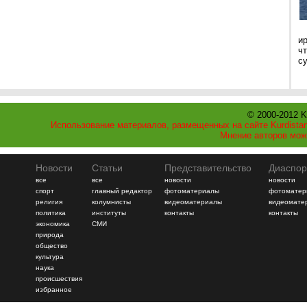
и
ч
с
© 2000-2012 K
Использование материалов, размещенных на сайте Kurdistan
Мнение авторов мож
Новости
Статьи
Представительство
Диаспор
все
все
новости
новости
спорт
главный редактор
фотоматериалы
фотоматер
религия
колумнисты
видеоматериалы
видеомате
политика
институты
контакты
контакты
экономика
СМИ
природа
общество
культура
наука
происшествия
избранное