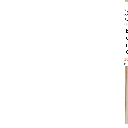
К
п
К
пр
20