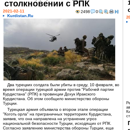
столкновении с РПК
2021-02-11
2498
0
Kurdistan.Ru
20
Два турецких солдата были убиты в среду, 10 февраля, во
время операции турецкой армии против "Рабочей партии
Курдистана" (РПК) в провинции Дохук Иракского
Курдистана. Об этом сообщило министерство обороны
Р
Турции.
а
Турецкая армия объявила о втором этапе операции
К
"Коготь орла" на приграничных территориях Курдистана,
ст
заявив, что она направлена на устранение угроз
национальной безопасности Турции, исходящих от РПК.
Согласно заявлению министерства обороны Турции, еще