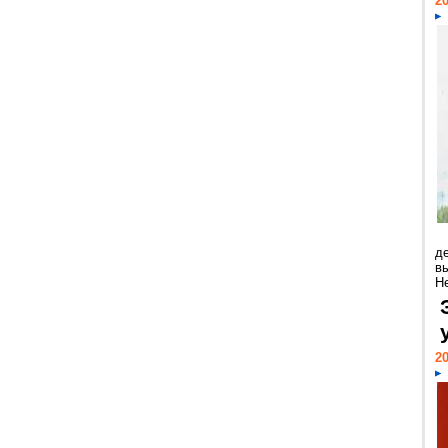
20
д
в
Н
20