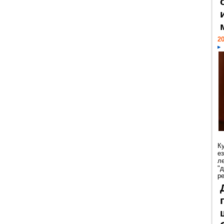
20
К
е
л
"
р