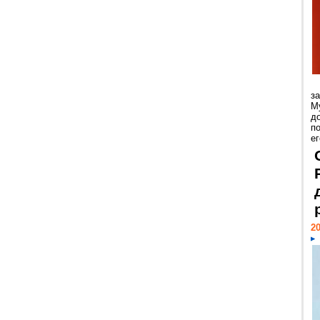
з
М
д
п
ег
20