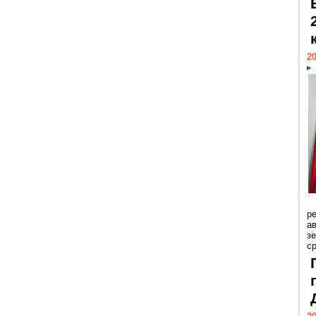
20
р
ав
з
с