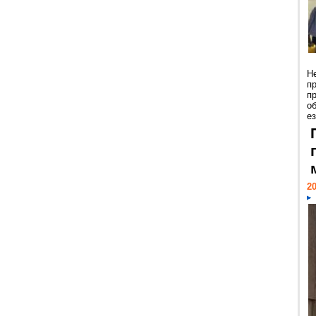
Н
п
п
о
ез
20