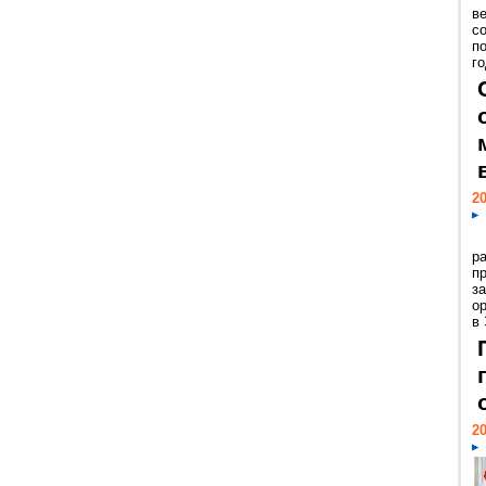
ве
с
п
го
20
р
пр
з
о
в
20