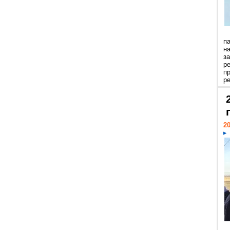
п
н
з
р
п
ре
20