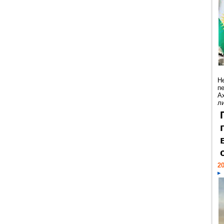
Н
п
А
ли
20