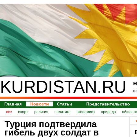
KURDISTAN.RU
н
е
Главная
Новости
Статьи
Представительство
все
спорт
религия
политика
экономика
природа
обществ
Турция подтвердила
гибель двух солдат в