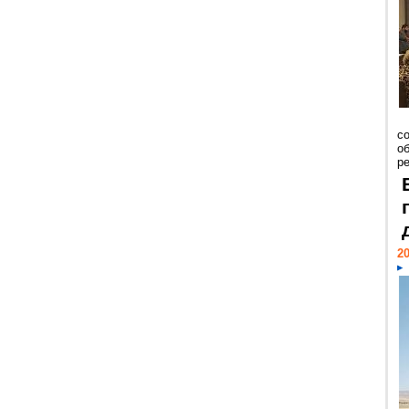
со
о
ре
20