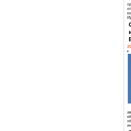
п
о
к
И
20
а
ей
о
и