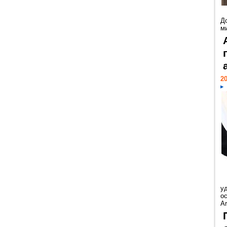
Д
м
20
у
ос
Ar