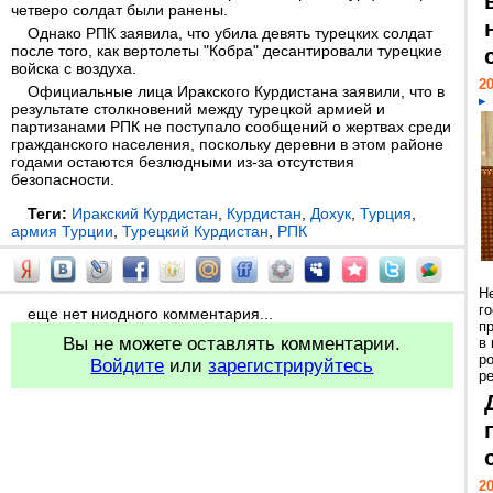
четверо солдат были ранены.
Однако РПК заявила, что убила девять турецких солдат
после того, как вертолеты "Кобра" десантировали турецкие
войска с воздуха.
20
Официальные лица Иракского Курдистана заявили, что в
результате столкновений между турецкой армией и
партизанами РПК не поступало сообщений о жертвах среди
гражданского населения, поскольку деревни в этом районе
годами остаются безлюдными из-за отсутствия
безопасности.
Теги:
Иракский Курдистан
,
Курдистан
,
Дохук
,
Турция
,
армия Турции
,
Турецкий Курдистан
,
РПК
Н
г
еще нет ниодного комментария...
п
Вы не можете оставлять комментарии.
в
р
Войдите
или
зарегистрируйтесь
ре
20