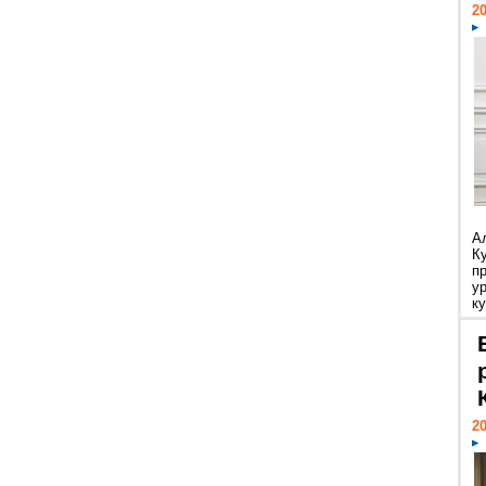
20
А
К
п
у
ку
20