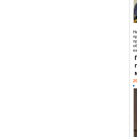
Н
п
п
о
ез
20