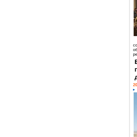
со
о
ре
20