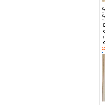
К
п
К
пр
20