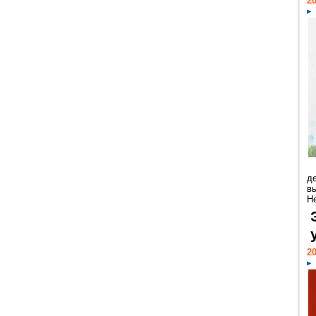
20
д
в
Н
20