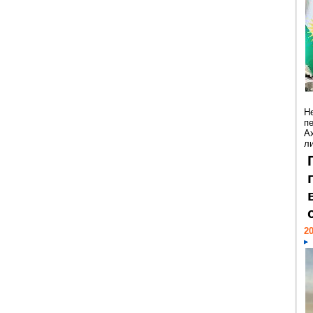
Н
п
А
ли
20