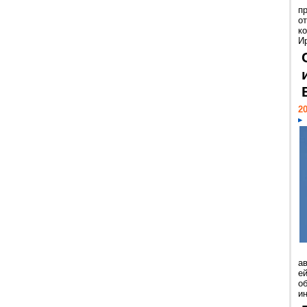
п
о
к
И
20
а
ей
о
и