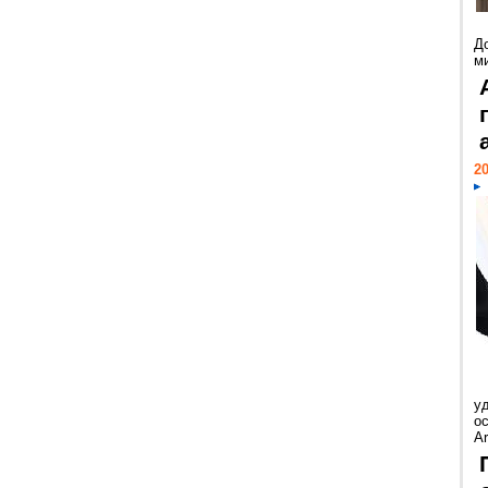
Д
м
20
у
ос
Ar