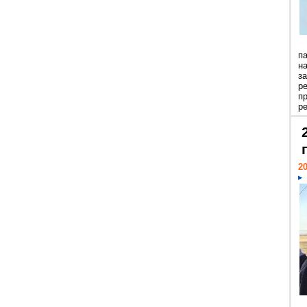
п
н
з
р
п
ре
20