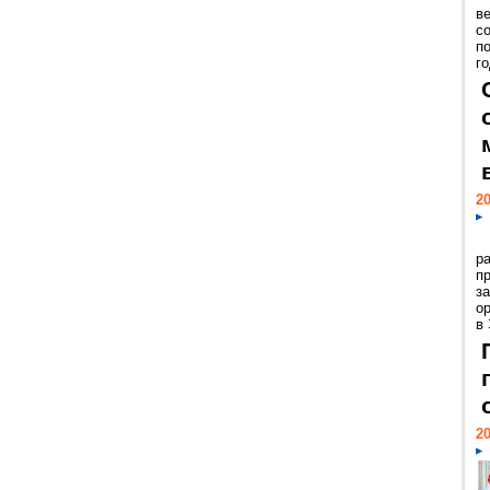
ве
с
п
го
20
р
пр
з
о
в
20