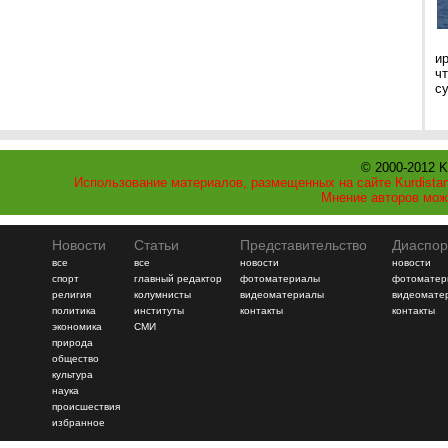
и
ч
с
© 2000-2012 K
Использование материалов, размещенных на сайте Kurdistan
Мнение авторов мож
Новости
Статьи
Представительство
Диаспор
все
все
новости
новости
спорт
главный редактор
фотоматериалы
фотоматер
религия
колумнисты
видеоматериалы
видеомате
политика
институты
контакты
контакты
экономика
СМИ
природа
общество
культура
наука
происшествия
избранное