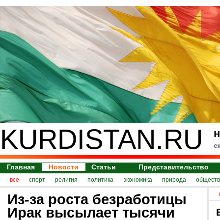
KURDISTAN.RU
н
е
Главная
Новости
Статьи
Представительство
все
спорт
религия
политика
экономика
природа
обществ
Из-за роста безработицы
Ирак высылает тысячи