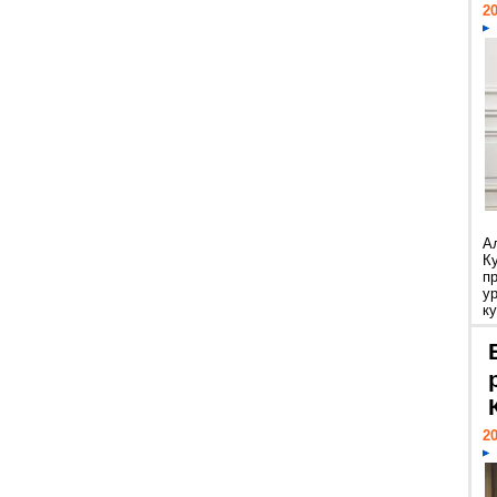
20
А
К
п
у
ку
20