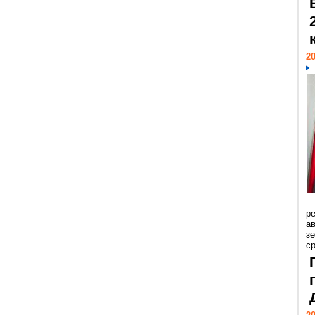
20
р
ав
з
с