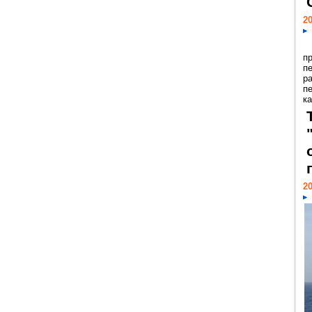
20
п
п
р
п
ка
20