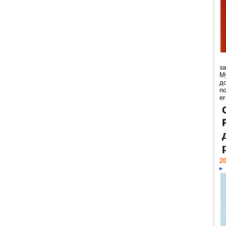
з
М
д
п
ег
20