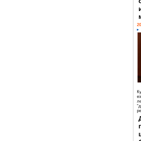
20
К
е
л
"
р