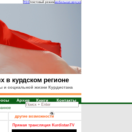
RSS
текстовый режим
мобильная версия
х в курдском регионе
ы и социальной жизни Курдистана
росы
Архив
Книги
Контакты
ранное
другие возможности
Прямая трансляция KurdistanTV