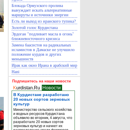
Блокада Ормузского пролива
вынуждает искать альтернативные
маршруты и источники энергии
Есть ли выход из иранского тупика?
Золотой голос Курдистана
Эрдоган "подливает масла в огонь"
ближневосточного кризиса
Замена баасистов на радикальных
исламистов в Дамаске не улучшило
положение курдов и других
меньшинств
Ирак как окно Ирана в арабский мир
Hani
Подпишитесь на наши новости
K
urdistan.Ru
Новости
В Курдистане разработано
20 новых сортов зерновых
культур
Министерство сельского хозяйства
и водных ресурсов Курдистана
объявило во вторник, 4 августа, что
разработало 20 новых сортов
зерновых культур и начнет их