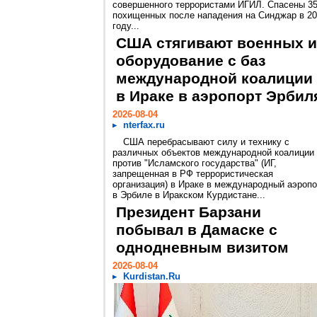
совершенного террористами ИГИЛ. Спасены 3
похищенных после нападения на Синджар в 2
году...
США стягивают военных и
оборудование с баз
международной коалиции
в Ираке в аэропорт Эрбил
2026-08-04
nterfax.ru
США перебрасывают силу и технику с
различных объектов международной коалиции
против "Исламского государства" (ИГ,
запрещенная в РФ террористическая
организация) в Ираке в международный аэропо
в Эрбиле в Иракском Курдистане...
Президент Барзани
побывал в Дамаске с
однодневным визитом
2026-08-04
Kurdistan.Ru