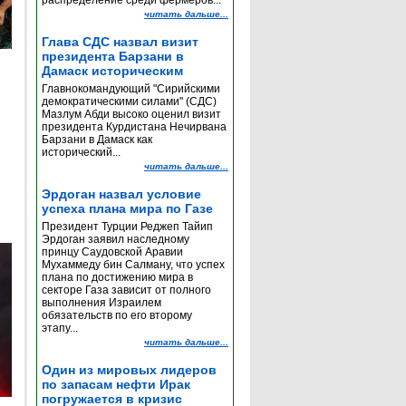
распределение среди фермеров...
читать дальше...
Глава СДС назвал визит
президента Барзани в
Дамаск историческим
Главнокомандующий "Сирийскими
демократическими силами" (СДС)
Мазлум Абди высоко оценил визит
президента Курдистана Нечирвана
Барзани в Дамаск как
исторический...
читать дальше...
Эрдоган назвал условие
успеха плана мира по Газе
Президент Турции Реджеп Тайип
Эрдоган заявил наследному
принцу Саудовской Аравии
Мухаммеду бин Салману, что успех
плана по достижению мира в
секторе Газа зависит от полного
выполнения Израилем
обязательств по его второму
этапу...
читать дальше...
Один из мировых лидеров
по запасам нефти Ирак
погружается в кризис