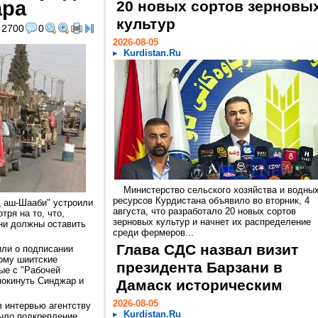
ара
20 новых сортов зерновы
культур
2700
0
2026-08-05
Kurdistan.Ru
Министерство сельского хозяйства и водны
ресурсов Курдистана объявило во вторник, 4
 аш-Шааби" устроили
августа, что разработало 20 новых сортов
тря на то, что,
зерновых культур и начнет их распределение
ни должны оставить
среди фермеров...
Глава СДС назвал визит
или о подписании
рому шиитские
президента Барзани в
ые с "Рабочей
покинуть Синджар и
Дамаск историческим
2026-08-05
 интервью агентству
Kurdistan.Ru
ыло подкрепление