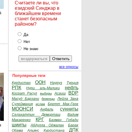
Считаете ли вы, что
езидский Синджар в
й
ближайшем времени
станет безопасным
районом?
Да
Нет
Не знаю
все опросы
Популярные теги
ООН
Курдистан
Науруз
Турция
РПК
нефть
Нури аль-Малики
BDP
Косрат Расул
Асаиш
выборы
Масуд Барзани
Лейла Зана
беженцы
Сулеймания
Бретт Мак-Герк
ислам
МООНСИ
сунниты
Анфаль
Селахаттин Демирташ
Вадим
КРГ
Макаренко
Бахман Гобади
шииты
з
Абдулла Оджалан
Барак
ДПК
Обама
Альянс Курдистана