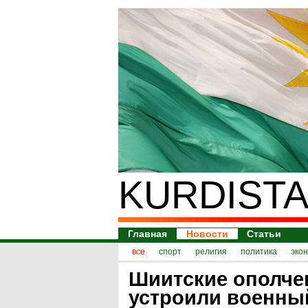
KURDISTA
Главная
Новости
Статьи
все
спорт
религия
политика
эко
Шиитские ополч
устроили военны