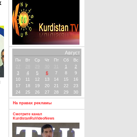
х
Август
Пн
Вт
Ср
Чт
Пт
Сб
Вс
27
28
29
30
31
1
2
3
4
5
6
7
8
9
10
11
12
13
14
15
16
х
17
18
19
20
21
22
23
24
25
26
27
28
29
30
На правах рекламы
Смотрите канал
KurdistanRuVideoNews