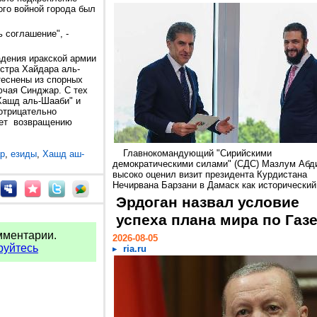
ого войной города был
 соглашение", -
адения иракской армии
стра Хайдара аль-
теснены из спорных
ючая Синджар. С тех
"Хашд аль-Шааби" и
 отрицательно
ует возвращению
Главнокомандующий "Сирийскими
р
,
езиды
,
Хашд аш-
демократическими силами" (СДС) Мазлум Абд
высоко оценил визит президента Курдистана
Нечирвана Барзани в Дамаск как исторический.
Эрдоган назвал условие
успеха плана мира по Газ
мментарии.
2026-08-05
руйтесь
ria.ru