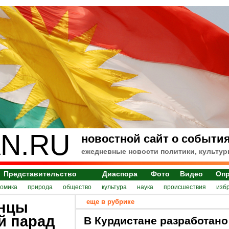
N.RU
новостной сайт о события
ежедневные новости политики, культур
Представительство
Диаспора
Фото
Видео
Оп
номика
природа
общество
культура
наука
происшествия
изб
еще в рубрике
енцы
й парад
В Курдистане разработано