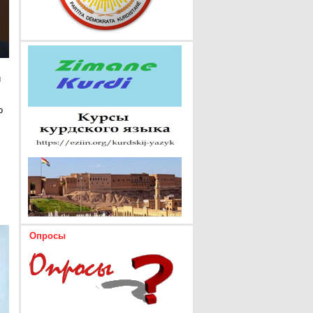
и
о
Опросы