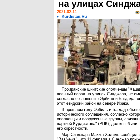
на улицах Синдж
2021-02-11
Kurdistan.Ru
Проиранские шиитские ополченцы "Хашд
военный парад на улицах Синджара, не смо
согласно соглашению Эрбиля и Багдада, о
этот езидский район на севере Ирака.
В прошлом году Эрбиль и Багдад объяв
исторического соглашения, согласно кото
ополченцы и вооруженные группы, связанн
партией Курдистана" (РПК), должны были 
его окрестности.
Мэр Синджара Махма Халиль сообщил в
"BasNews", что 11 фвраля в Синджар приб