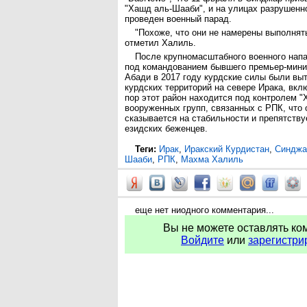
"Хашд аль-Шааби", и на улицах разрушенн
проведен военный парад.
"Похоже, что они не намерены выполнять
отметил Халиль.
После крупномасштабного военного нап
под командованием бывшего премьер-мини
Абади в 2017 году курдские силы были вы
курдских территорий на севере Ирака, вкл
пор этот район находится под контролем 
вооруженных групп, связанных с РПК, что
сказывается на стабильности и препятств
езидских беженцев.
Теги:
Ирак
,
Иракский Курдистан
,
Синджа
Шааби
,
РПК
,
Махма Халиль
еще нет ниодного комментария...
Вы не можете оставлять ко
Войдите
или
зарегистри