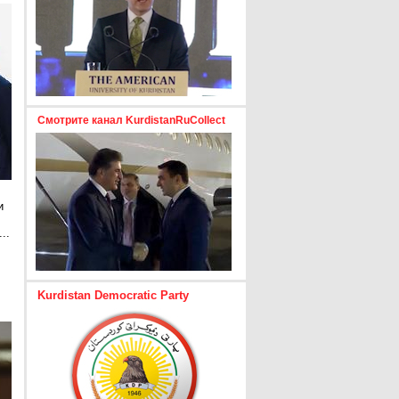
Смотрите канал KurdistanRuCollect
и
..
е
Kurdistan Democratic Party