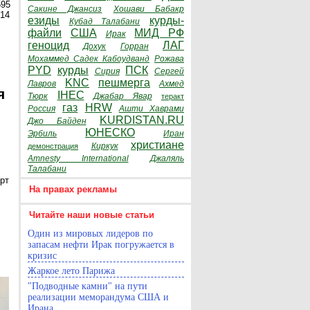
595
Сакине Джансиз
Хошави Бабакр
014
езиды
курды-
Кубад Талабани
файли
США
МИД РФ
Ирак
геноцид
ЛАГ
Дохук
Горран
Мохаммед Садек Кабоудванд
Рожава
PYD
курды
ПСК
Сирия
Сергей
KNC
пешмерга
Лавров
Ахмед
я
IHEC
Тюрк
Джабар Явар
теракт
газ
HRW
Россия
Ашти Хаврами
KURDISTAN.RU
Джо Байден
ЮНЕСКО
Эрбиль
Иран
христиане
Киркук
демонстрация
Amnesty International
Джаляль
Талабани
рт
На правах рекламы
Читайте наши новые статьи
Один из мировых лидеров по
запасам нефти Ирак погружается в
кризис
Жаркое лето Парижа
"Подводные камни" на пути
реализации меморандума США и
Ирана