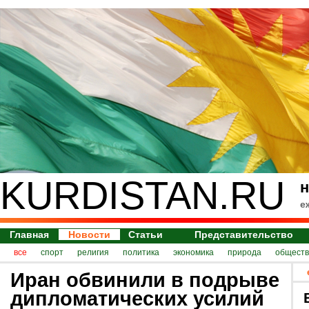
KURDISTAN.RU
н
е
Главная
Новости
Статьи
Представительство
все
спорт
религия
политика
экономика
природа
обществ
Иран обвинили в подрыве
дипломатических усилий