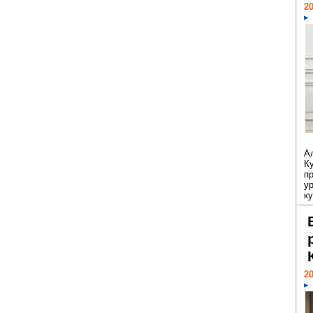
20
А
К
п
у
ку
20