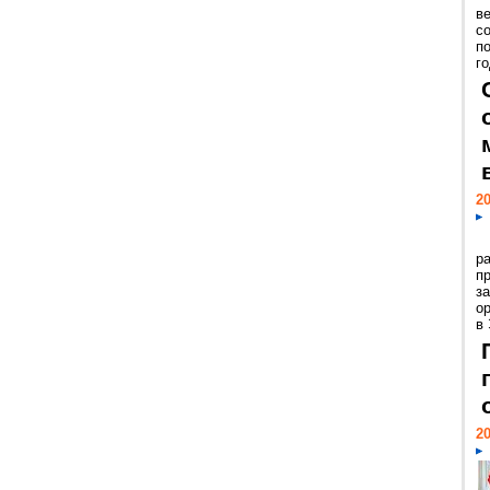
ве
с
п
го
20
р
пр
з
о
в
20