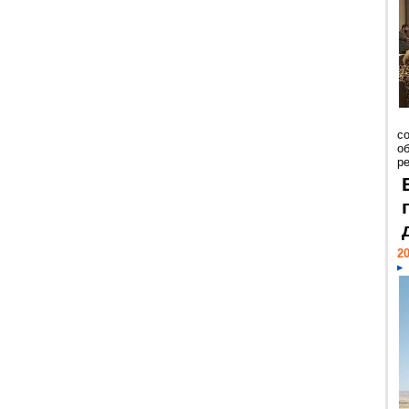
со
о
ре
20