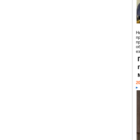
Н
п
п
о
ез
20