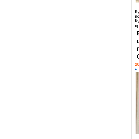
К
п
К
пр
20