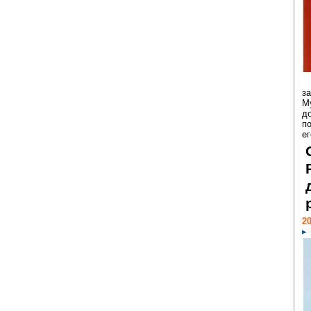
з
М
д
п
ег
20