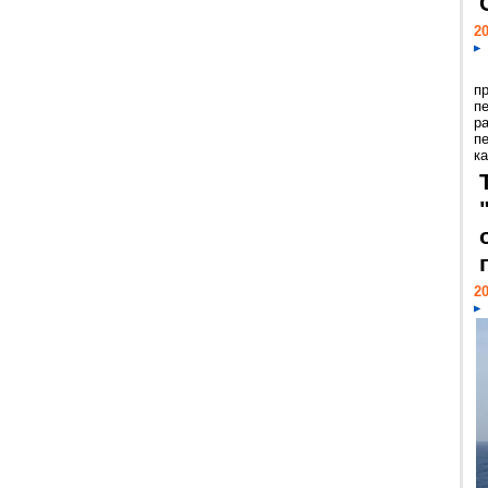
20
п
п
р
п
ка
20