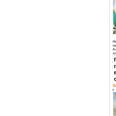
Н
п
А
ли
20