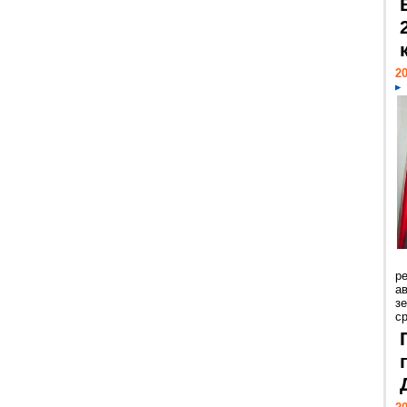
20
р
ав
з
с