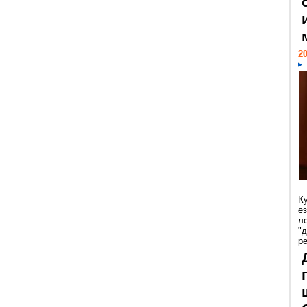
20
К
е
л
"
р