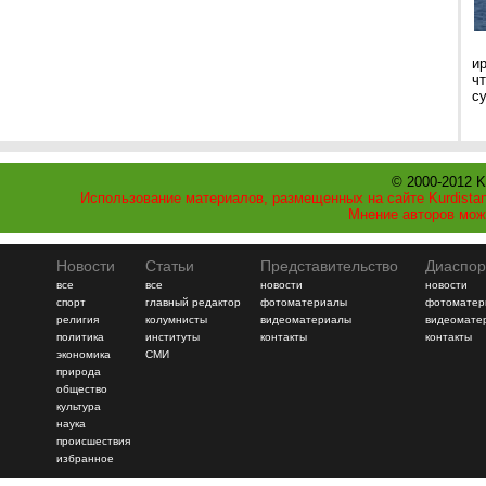
и
ч
с
© 2000-2012 K
Использование материалов, размещенных на сайте Kurdistan
Мнение авторов мож
Новости
Статьи
Представительство
Диаспор
все
все
новости
новости
спорт
главный редактор
фотоматериалы
фотоматер
религия
колумнисты
видеоматериалы
видеомате
политика
институты
контакты
контакты
экономика
СМИ
природа
общество
культура
наука
происшествия
избранное