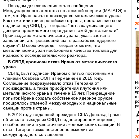
Поводом для заявления стало сообщение
Международного агентства по атомной энергии (МАГАТЭ) о
том, что Иран начал производство металлического урана.
Как отметили три европейские страны, поставившие свои
20
подписи под СВПД, у Тегерана "нет заслуживающего
доверия приемлемого оправдания такой деятельности".
Производство металлического урана, указывается в
заявлении, это "решающий шаг в разработке ядерного
оружия". В свою очередь, Тегеран отметил, что
металлический уран необходим в качестве топлива для
иранского исследовательского реактора.
В СВПД прописан отказ Ирана от металлического
урана
СВПД был подписан Ираном с пятью постоянными
членами Совбеза ООН и Германией в 2015 году.
Н
Соглашение подразумевало отказ Тегерана от
г
производства, а также приобретения плутония или
п
металлического урана в течение 15 лет. Прекращение
в
попыток Ирана создать собственное ядерное оружие
р
поощрялось отменой международных и национальные
ре
санкции против страны.
В 2018 году тогдашний президент США Дональд Трамп
объявил о выходе из СВПД в одностороннем порядке,
возобновлении и ужесточении экономических санкции. В
ответ Тегеран также постепенно выходит из
международного соглашения.
20