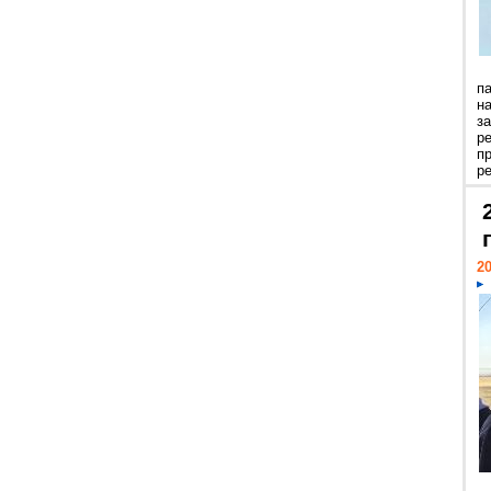
п
н
з
р
п
ре
20