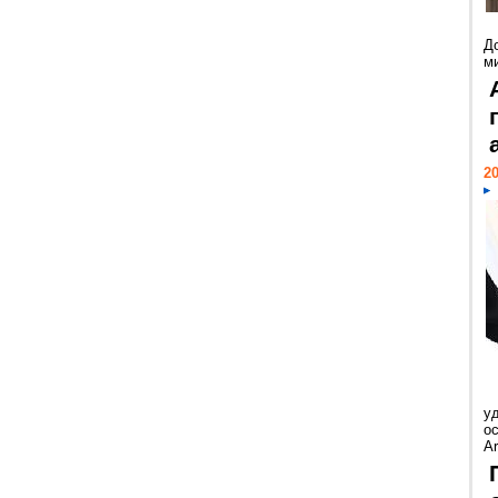
Д
м
20
у
ос
Ar