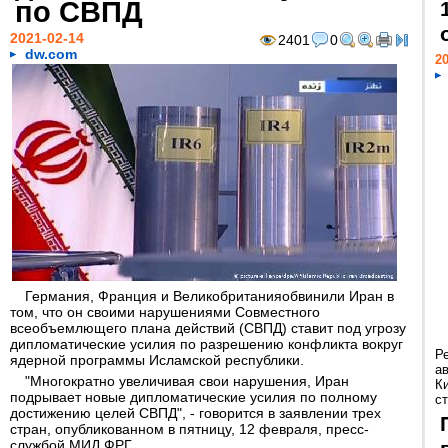
по СВПД
2021-02-14
2401
0
dw.com
20
Германия, Франция и Великобританияобвинили Иран в
том, что он своими нарушениями Совместного
всеобъемлющего плана действий (СВПД) ставит под угрозу
дипломатические усилия по разрешению конфликта вокруг
Р
ядерной программы Исламской республики.
а
"Многократно увеличивая свои нарушения, Иран
К
подрывает новые дипломатические усилия по полному
ст
достижению целей СВПД", - говорится в заявлении трех
стран, опубликованном в пятницу, 12 февраля, пресс-
службой МИД ФРГ.