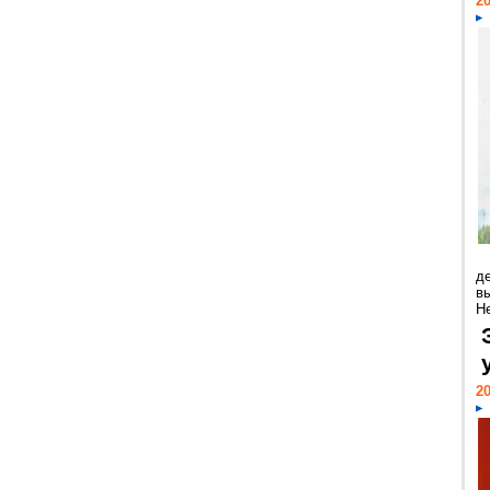
20
д
в
Н
20