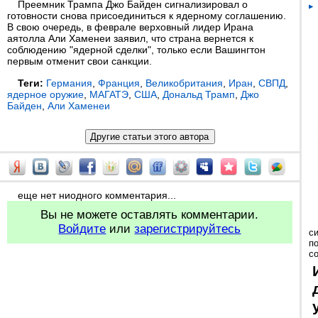
Преемник Трампа Джо Байден сигнализировал о
готовности снова присоединиться к ядерному соглашению.
В свою очередь, в феврале верховный лидер Ирана
аятолла Али Хаменеи заявил, что страна вернется к
соблюдению "ядерной сделки", только если Вашингтон
первым отменит свои санкции.
Теги:
Германия
,
Франция
,
Великобритания
,
Иран
,
СВПД
,
ядерное оружие
,
МАГАТЭ
,
США
,
Дональд Трамп
,
Джо
Байден
,
Али Хаменеи
еще нет ниодного комментария...
Вы не можете оставлять комментарии.
Войдите
или
зарегистрируйтесь
с
п
с