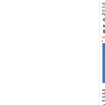
п
о
к
И
20
а
ей
о
и