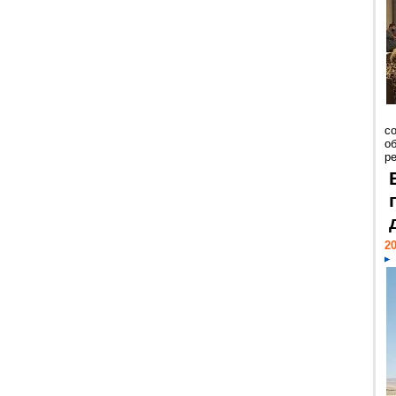
со
о
ре
20