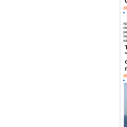
20
п
п
р
п
ка
20