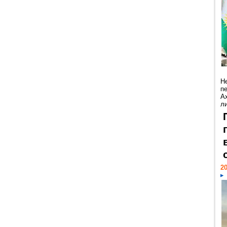
Н
п
А
ли
20