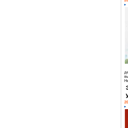
20
д
в
Н
20