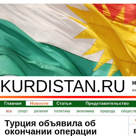
KURDISTAN.RU
н
е
Главная
Новости
Статьи
Представительство
все
спорт
религия
политика
экономика
природа
обществ
Турция объявила об
окончании операции