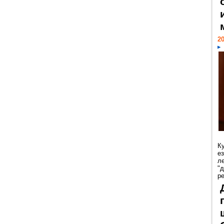
20
К
е
л
"
р