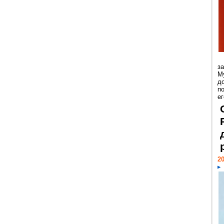
з
М
д
п
ег
20