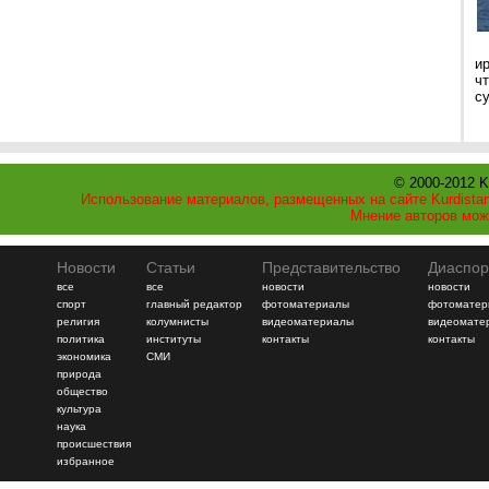
и
ч
с
© 2000-2012 K
Использование материалов, размещенных на сайте Kurdistan
Мнение авторов мож
Новости
Статьи
Представительство
Диаспор
все
все
новости
новости
спорт
главный редактор
фотоматериалы
фотоматер
религия
колумнисты
видеоматериалы
видеомате
политика
институты
контакты
контакты
экономика
СМИ
природа
общество
культура
наука
происшествия
избранное