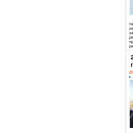
п
н
з
р
п
ре
20