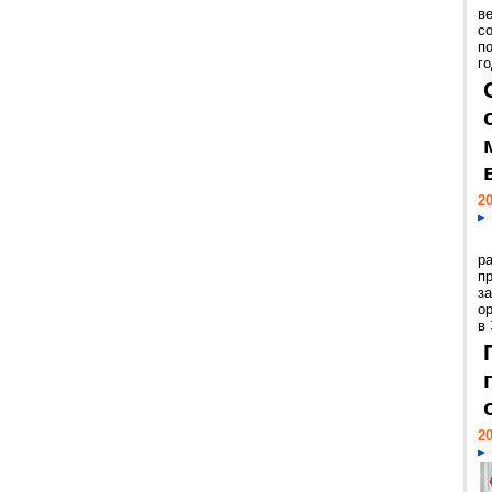
ве
с
п
го
20
р
пр
з
о
в
20