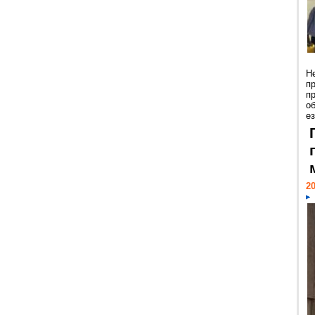
Н
п
п
о
ез
20