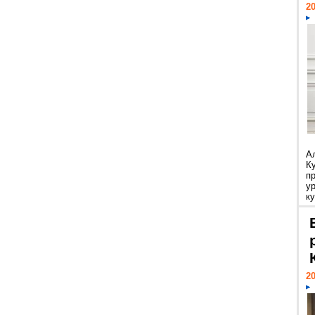
20
А
К
п
у
ку
20