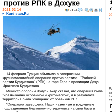
против РПК в Дохуке
2021-02-14
2124
0
Kurdistan.Ru
20
14 февраля Турция объявила о завершении
крупномасштабной операции против партизан "Рабочей
партии Курдистана" (РПК) на горе Гара в провинции Дохук
Иракского Курдистана.
Р
Министр обороны Хулуси Акар сказал, что операция была
а
"чрезвычайно особенной и критической", и в результате
К
территория была "очищена" от боевиков РПК.
ст
"Операция завершена. Наши наземные и воздушные
подразделения благополучно вернулись на свои базы и