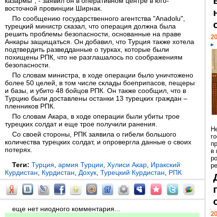
казармы", - заявил он в оперативном центре в юго-
восточной провинции Ширнак.
По сообщению государственного агентства "Anadolu",
турецкий министр сказал, что операция должна была
решить проблемы безопасности, основанные на праве
20
Анкары защищаться. Он добавил, что Турция также хотела
подтвердить разведданные о турках, которые были
похищены РПК, что не разглашалось по соображениям
безопасности.
По словам министра, в ходе операции было уничтожено
более 50 целей, в том числе склады боеприпасов, пещеры
и базы, и убито 48 бойцов РПК. Он также сообщил, что в
Турцию были доставлены останки 13 турецких граждан –
пленников РПК.
По словам Акара, в ходе операции были убиты трое
турецких солдат и еще трое получили ранения.
Н
Со своей стороны, РПК заявила о гибели большого
г
количества турецких солдат, и опровергла данные о своих
п
потерях.
в
р
Теги:
Турция
,
армия Турции
,
Хулиси Акар
,
Иракский
ре
Курдистан
,
Курдистан
,
Дохук
,
Турецкий Курдистан
,
РПК
еще нет ниодного комментария...
20