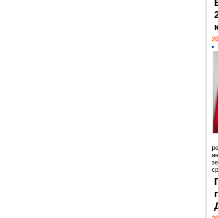
20
р
ав
з
с