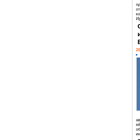
п
о
к
И
20
а
ей
о
и