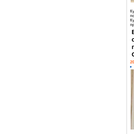
К
п
К
пр
20