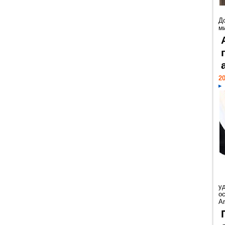
Д
м
20
у
ос
Ar