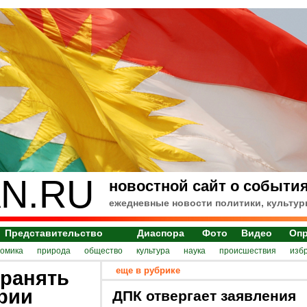
N.RU
новостной сайт о события
ежедневные новости политики, культур
Представительство
Диаспора
Фото
Видео
Оп
номика
природа
общество
культура
наука
происшествия
изб
еще в рубрике
хранять
рии
ДПК отвергает заявления