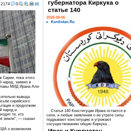
губернатора Киркука о
2174
0
статье 140
2026-08-06
Kurdistan.Ru
в Сирии, пока этого
й народ, заявил в
главы МИД Ирана Али-
осительно вывода
осьбе сирийского
ьтации и продолжим
й народ и
Статья 140 Конституции Ирака остается в
ходят те, кто
силе, и любые заявления о ее утрате силы
её земли", — сказал
подрывают конституцию и угрожают
сосуществованию общин Киркука...
 США о возможном