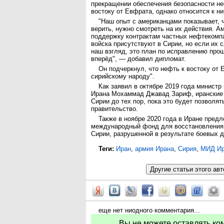
прекращении обеспечения безопасности н
востоку от Евфрата, однако относится к н
"Наш опыт с американцами показывает, 
верить, нужно смотреть на их действия. 
поддержку контрактам частных нефтекомпан
войска присутствуют в Сирии, но если их с
наш взгляд, это план по исправлению про
вперёд", — добавил дипломат.
Он подчеркнул, что нефть к востоку от
сирийскому народу".
Как заявил в октябре 2019 года министр
Ирана Мохаммад Джавад Зариф, иранские 
Сирии до тех пор, пока это будет позволят
правительство.
Также в ноябре 2020 года в Иране пред
международный фонд для восстановления
Сирии, разрушенной в результате боевых д
Теги:
Иран
,
армия Ирана
,
Сирия
,
МИД Ир
еще нет ниодного комментария...
Вы не можете оставлять ко