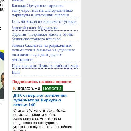
щих
из
Блокада Ормузского пролива
за
вынуждает искать альтернативные
маршруты и источники энергии
Есть ли выход из иранского тупика?
х
Золотой голос Курдистана
Эрдоган "подливает масла в огонь"
ближневосточного кризиса
Замена баасистов на радикальных
исламистов в Дамаске не улучшило
положение курдов и других
меньшинств
Ирак как окно Ирана в арабский мир
Hani
Подпишитесь на наши новости
K
urdistan.Ru
Новости
ДПК отвергает заявления
губернатора Киркука о
х
статье 140
Статья 140 Конституции Ирака
остается в силе, и любые
заявления о ее утрате силы
подрывают конституцию и
угрожают сосуществованию общин