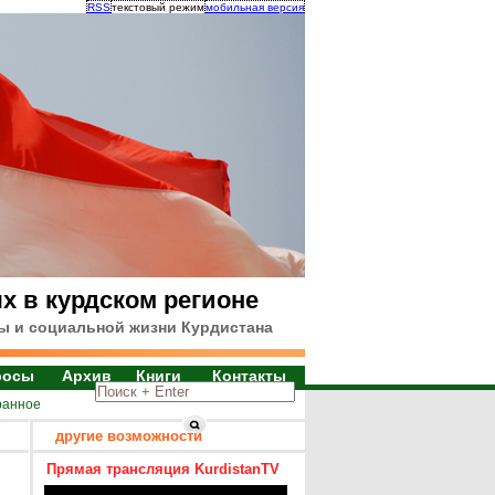
RSS
текстовый режим
мобильная версия
х в курдском регионе
ы и социальной жизни Курдистана
росы
Архив
Книги
Контакты
ранное
другие возможности
Прямая трансляция KurdistanTV