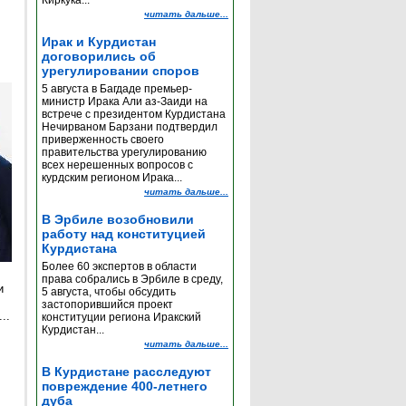
Киркука...
читать дальше...
Ирак и Курдистан
договорились об
урегулировании споров
5 августа в Багдаде премьер-
министр Ирака Али аз-Заиди на
встрече с президентом Курдистана
Нечирваном Барзани подтвердил
приверженность своего
правительства урегулированию
всех нерешенных вопросов с
курдским регионом Ирака...
читать дальше...
В Эрбиле возобновили
работу над конституцией
Курдистана
Более 60 экспертов в области
права собрались в Эрбиле в среду,
и
5 августа, чтобы обсудить
застопорившийся проект
..
конституции региона Иракский
Курдистан...
читать дальше...
е
В Курдистане расследуют
повреждение 400-летнего
дуба