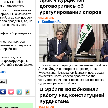
Ирак и Курдистан
ефтяных полей к
договорились об
им с недоверием.
что их словам нельзя
урегулировании споров
Американцы оказывают
ий, и до сих пор эти
2026-08-06
лова правдивы, то, на
Kurdistan.Ru
шлых ошибок и шаг
 Евфрата "принадлежит
 иностранных дел
военные останутся в
ь сирийское
ложили создать
 инфраструктуры в
ействий в республике.
5 августа в Багдаде премьер-министр Ирака
Али аз-Заиди на встрече с президентом
ана
Курдистана Нечирваном Барзани подтвердил
приверженность своего правительства
урегулированию всех нерешенных вопросов с
курдским регионом Ирака...
В Эрбиле возобновили
работу над конституцией
Курдистана
мментарии.
2026-08-06