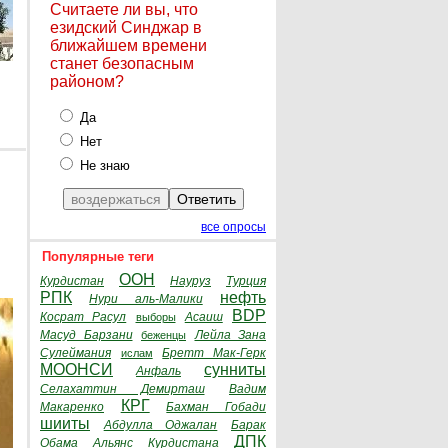
Считаете ли вы, что
езидский Синджар в
ближайшем времени
станет безопасным
районом?
Да
Нет
Не знаю
все опросы
Популярные теги
ООН
Курдистан
Науруз
Турция
РПК
нефть
Нури аль-Малики
BDP
Косрат Расул
Асаиш
выборы
Масуд Барзани
Лейла Зана
беженцы
Сулеймания
Бретт Мак-Герк
ислам
МООНСИ
сунниты
Анфаль
Селахаттин Демирташ
Вадим
КРГ
Макаренко
Бахман Гобади
шииты
Абдулла Оджалан
Барак
ДПК
Обама
Альянс Курдистана