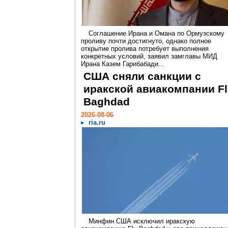
Соглашение Ирана и Омана по Ормузскому
проливу почти достигнуто, однако полное
открытие пролива потребует выполнения
конкретных условий, заявил замглавы МИД
Ирана Казем Гарибабади...
США сняли санкции с
иракской авиакомпании Fl
Baghdad
2026-08-06
ria.ru
Минфин США исключил иракскую