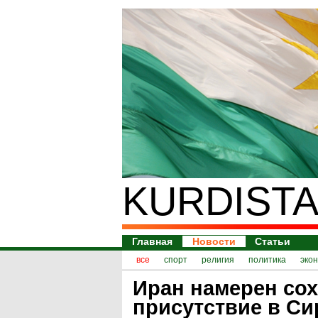
KURDISTA
Главная
Новости
Статьи
все
спорт
религия
политика
эко
Иран намерен со
присутствие в Си