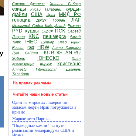
Сакине Джансиз
Хошави Бабакр
езиды
курды-
Кубад Талабани
файли
США
МИД РФ
Ирак
геноцид
ЛАГ
Дохук
Горран
Мохаммед Садек Кабоудванд
Рожава
PYD
курды
ПСК
Сирия
Сергей
KNC
пешмерга
Лавров
Ахмед
IHEC
Тюрк
Джабар Явар
теракт
газ
HRW
Россия
Ашти Хаврами
y
KURDISTAN.RU
Джо Байден
ЮНЕСКО
Эрбиль
Иран
христиане
Киркук
демонстрация
Amnesty International
Джаляль
Талабани
На правах рекламы
Читайте наши новые статьи
Один из мировых лидеров по
запасам нефти Ирак погружается в
кризис
Жаркое лето Парижа
"Подводные камни" на пути
реализации меморандума США и
Ирана