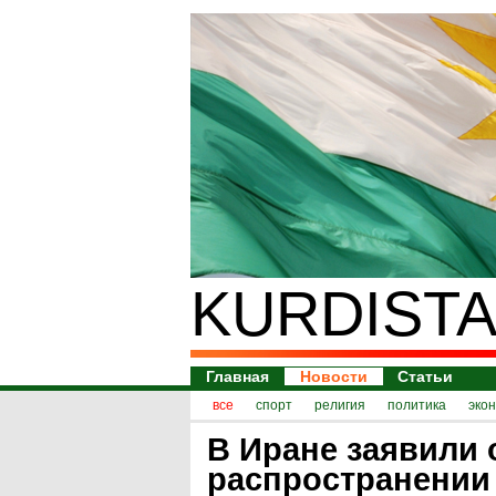
KURDISTA
Главная
Новости
Статьи
все
спорт
религия
политика
эко
В Иране заявили 
распространении