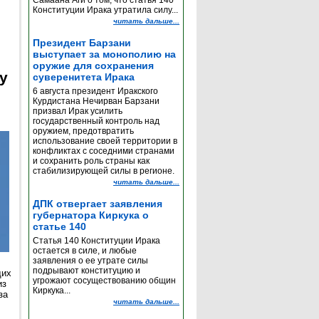
Самаана Аги о том, что статья 140
Конституции Ирака утратила силу...
читать дальше...
Президент Барзани
выступает за монополию на
оружие для сохранения
y
суверенитета Ирака
6 августа президент Иракского
Курдистана Нечирван Барзани
призвал Ирак усилить
государственный контроль над
оружием, предотвратить
использование своей территории в
конфликтах с соседними странами
и сохранить роль страны как
стабилизирующей силы в регионе.
читать дальше...
ДПК отвергает заявления
губернатора Киркука о
статье 140
Статья 140 Конституции Ирака
остается в силе, и любые
заявления о ее утрате силы
подрывают конституцию и
щих
угрожают сосуществованию общин
из
Киркука...
за
читать дальше...