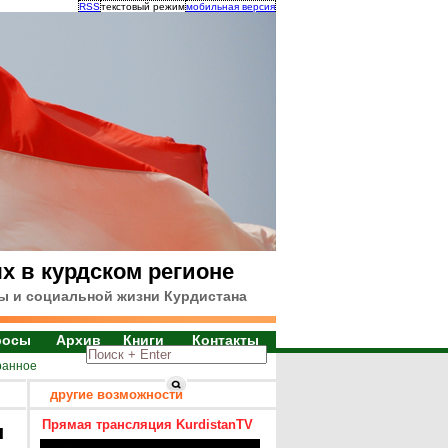
RSS
текстовый режим
мобильная версия
х в курдском регионе
ы и социальной жизни Курдистана
росы
Архив
Книги
Контакты
ранное
другие возможности
Прямая трансляция KurdistanTV
я