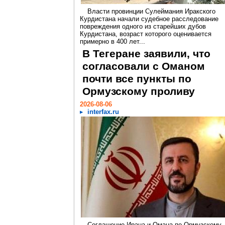
Власти провинции Сулеймания Иракского
Курдистана начали судебное расследование
повреждения одного из старейших дубов
Курдистана, возраст которого оценивается
примерно в 400 лет...
В Тегеране заявили, что
согласовали с Оманом
почти все пункты по
Ормузскому проливу
2026-08-06
interfax.ru
Соглашение Ирана и Омана по Ормузскому