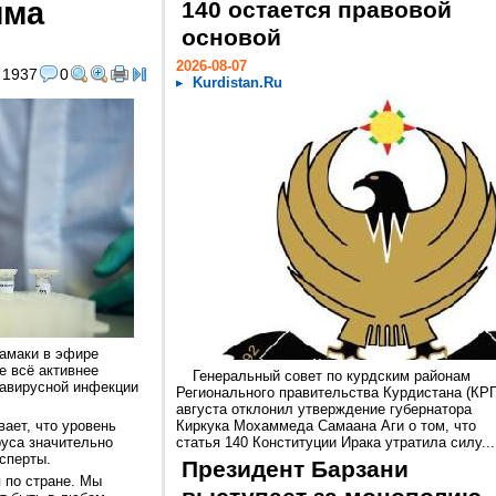
мма
140 остается правовой
основой
2026-08-07
1937
0
Kurdistan.Ru
амаки в эфире
е всё активнее
Генеральный совет по курдским районам
навирусной инфекции
Регионального правительства Курдистана (КРГ
августа отклонил утверждение губернатора
вает, что уровень
Киркука Мохаммеда Самаана Аги о том, что
уса значительно
статья 140 Конституции Ирака утратила силу...
сперты.
Президент Барзани
 по стране. Мы