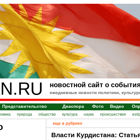
N.RU
новостной сайт о события
ежедневные новости политики, культур
Представительство
Диаспора
Фото
Видео
Оп
номика
природа
общество
культура
наука
происшествия
изб
еще в рубрике
о
Власти Курдистана: Стать