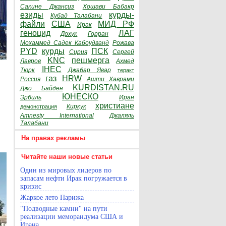
Сакине Джансиз
Хошави Бабакр
езиды
курды-
Кубад Талабани
файли
США
МИД РФ
Ирак
геноцид
ЛАГ
Дохук
Горран
Мохаммед Садек Кабоудванд
Рожава
PYD
курды
ПСК
Сирия
Сергей
KNC
пешмерга
Лавров
Ахмед
IHEC
Тюрк
Джабар Явар
теракт
газ
HRW
Россия
Ашти Хаврами
KURDISTAN.RU
Джо Байден
ЮНЕСКО
Эрбиль
Иран
христиане
Киркук
демонстрация
Amnesty International
Джаляль
Талабани
На правах рекламы
Читайте наши новые статьи
Один из мировых лидеров по
запасам нефти Ирак погружается в
кризис
Жаркое лето Парижа
"Подводные камни" на пути
реализации меморандума США и
Ирана