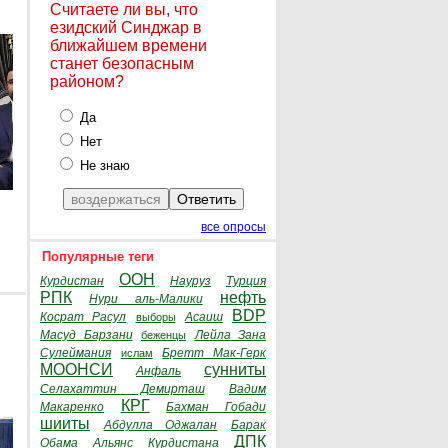
Считаете ли вы, что
езидский Синджар в
ближайшем времени
станет безопасным
районом?
Да
Нет
Не знаю
все опросы
Популярные теги
ООН
Курдистан
Науруз
Турция
РПК
нефть
Нури аль-Малики
BDP
Косрат Расул
Асаиш
выборы
Масуд Барзани
Лейла Зана
беженцы
Сулеймания
Бретт Мак-Герк
ислам
МООНСИ
сунниты
Анфаль
Селахаттин Демирташ
Вадим
КРГ
Макаренко
Бахман Гобади
шииты
Абдулла Оджалан
Барак
ДПК
Обама
Альянс Курдистана