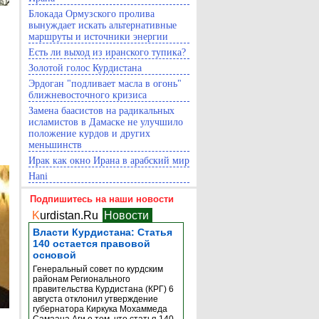
Блокада Ормузского пролива
вынуждает искать альтернативные
маршруты и источники энергии
Есть ли выход из иранского тупика?
Золотой голос Курдистана
Эрдоган "подливает масла в огонь"
ближневосточного кризиса
Замена баасистов на радикальных
исламистов в Дамаске не улучшило
положение курдов и других
меньшинств
Ирак как окно Ирана в арабский мир
Hani
Подпишитесь на наши новости
K
urdistan.Ru
Новости
Власти Курдистана: Статья
140 остается правовой
основой
Генеральный совет по курдским
районам Регионального
правительства Курдистана (КРГ) 6
августа отклонил утверждение
губернатора Киркука Мохаммеда