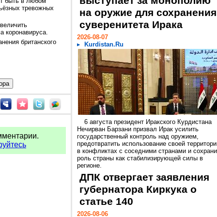
выступает за монополию
ет быть в любом
рьёзных тревожных
на оружие для сохранения
суверенитета Ирака
увеличить
а коронавируса.
2026-08-07
анения британского
Kurdistan.Ru
6 августа президент Иракского Курдистана
Нечирван Барзани призвал Ирак усилить
мментарии.
государственный контроль над оружием,
предотвратить использование своей территори
руйтесь
в конфликтах с соседними странами и сохрани
роль страны как стабилизирующей силы в
регионе.
ДПК отвергает заявления
губернатора Киркука о
статье 140
2026-08-06