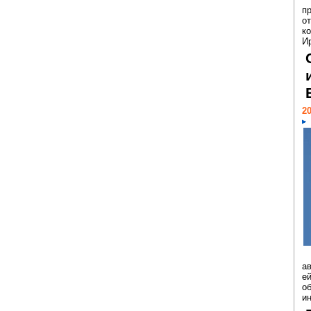
п
о
к
И
20
а
ей
о
и