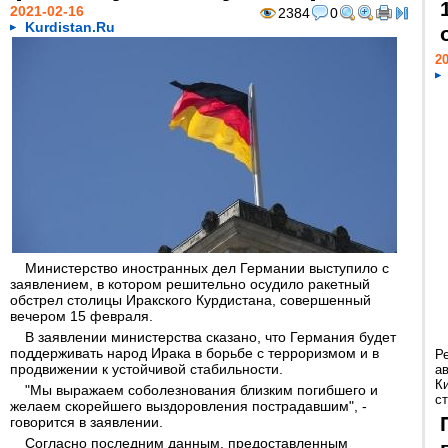
2021-02-16
2384
0
Kurdistan.Ru
20
Министерство иностранных дел Германии выступило с
заявлением, в котором решительно осудило ракетный
обстрел столицы Иракского Курдистана, совершенный
вечером 15 февраля.
В заявлении министерства сказано, что Германия будет
поддерживать народ Ирака в борьбе с терроризмом и в
Р
продвижении к устойчивой стабильности.
а
К
"Мы выражаем соболезнования близким погибшего и
ст
желаем скорейшего выздоровления пострадавшим", -
говорится в заявлении.
Согласно последним данным, предоставленным