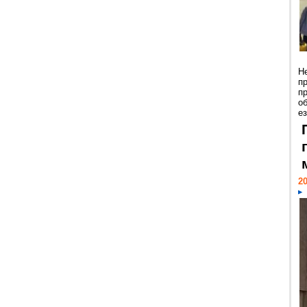
Н
п
п
о
ез
20