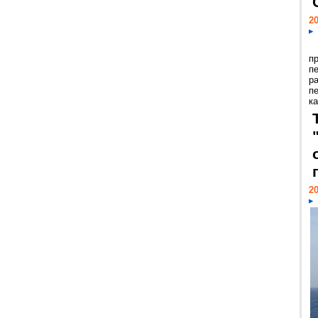
20
п
п
р
п
ка
20