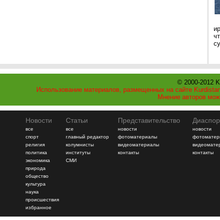
и
ч
с
© 2000-2012 K
Использование материалов, размещенных на сайте Kurdistan
Мнение авторов мож
Новости
Статьи
Представительство
Диаспор
все
все
новости
новости
спорт
главный редактор
фотоматериалы
фотоматер
религия
колумнисты
видеоматериалы
видеомате
политика
институты
контакты
контакты
экономика
СМИ
природа
общество
культура
наука
происшествия
избранное