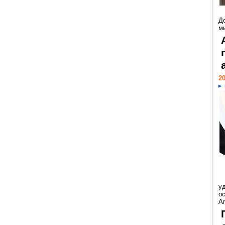
Д
м
20
у
ос
Ar