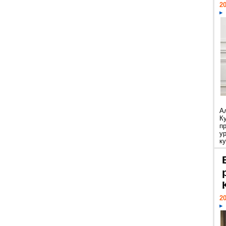
20
А
К
п
у
ку
20