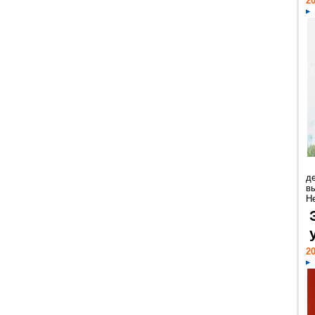
20
д
в
Н
20