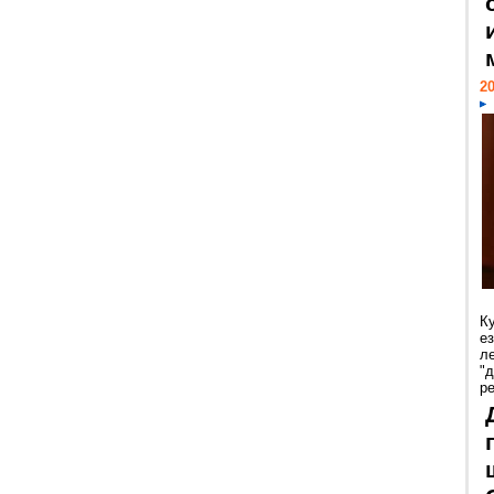
20
К
е
л
"
р