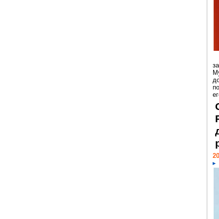
з
М
д
п
ег
20