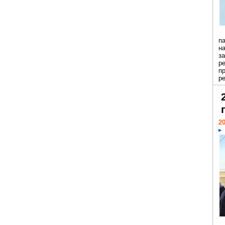
п
н
з
р
п
ре
20