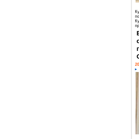
К
п
К
пр
20