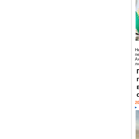
Н
п
А
ли
20