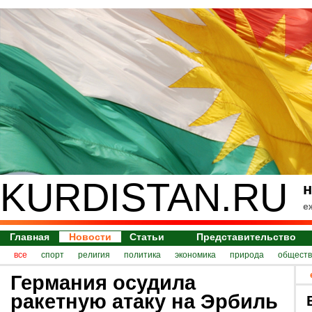
KURDISTAN.RU
н
е
Главная
Новости
Статьи
Представительство
все
спорт
религия
политика
экономика
природа
обществ
Германия осудила
ракетную атаку на Эрбиль