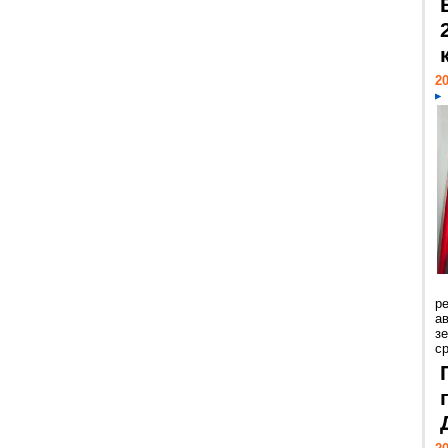
20
р
ав
з
с