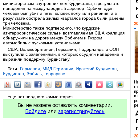
министерством внутренних дел Курдистана, в результате
нападения на международный аэропорт Эрбиля один
человек был убит и пять человек получили ранения, а в
результате обстрела жилых кварталов города были ранены
три человека.
20
Министерство также подтвердило, что курдские
атитеррористические силы и возглавляемая США коалиция
обнаружили на дороге между Эрбилем и Гуэром
автомобиль с пусковыми установками.
США, Великобритания, Германия, Нидерланды и ООН
выступили с заявлениями, в которых осудили нападение и
выразили поддержку Курдистану.
Теги:
Германия
,
МИД Германии
,
Иракский Курдистан
,
Курдистан
,
Эрбиль
,
терроризм
Н
г
п
в
еще нет ниодного комментария...
р
Вы не можете оставлять комментарии.
ре
Войдите
или
зарегистрируйтесь
20