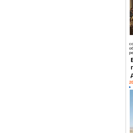
со
о
ре
20