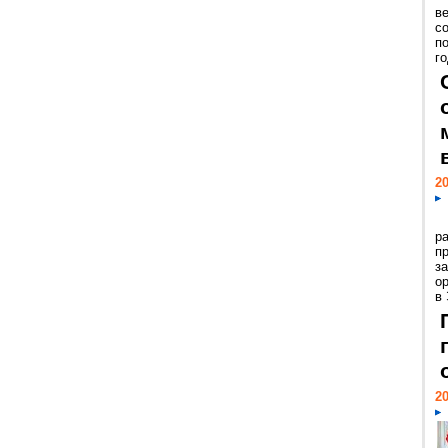
ве
с
п
го
20
р
пр
з
о
в
20