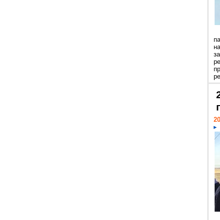
п
н
з
р
п
ре
20