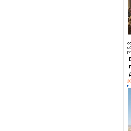
со
о
ре
20