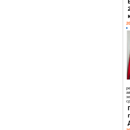
20
р
ав
з
с