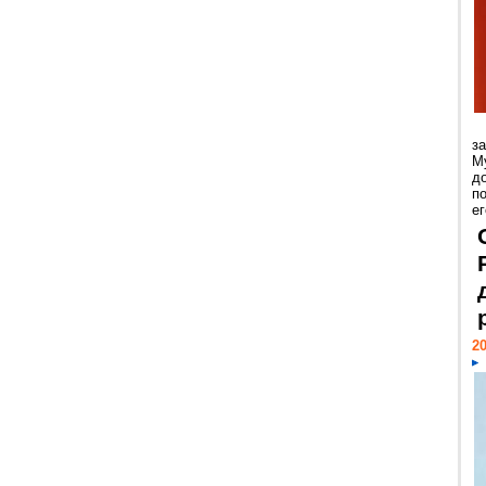
з
М
д
п
ег
20