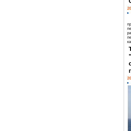
20
п
п
р
п
ка
20