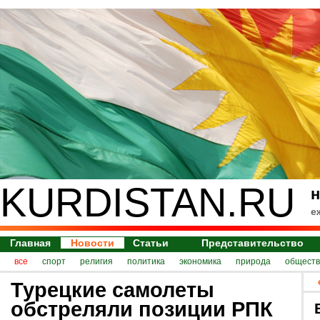
KURDISTAN.RU
н
е
Главная
Новости
Статьи
Представительство
все
спорт
религия
политика
экономика
природа
обществ
Турецкие самолеты
обстреляли позиции РПК