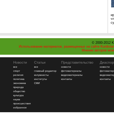
и
ч
с
© 2000-2012 K
Использование материалов, размещенных на сайте Kurdistan
Мнение авторов мож
Новости
Статьи
Представительство
Диаспор
все
все
новости
новости
спорт
главный редактор
фотоматериалы
фотоматер
религия
колумнисты
видеоматериалы
видеомате
политика
институты
контакты
контакты
экономика
СМИ
природа
общество
культура
наука
происшествия
избранное