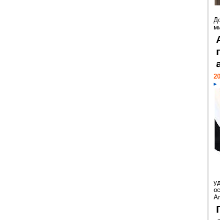
Д
м
20
у
ос
Ar