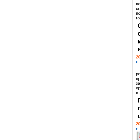
ве
с
п
го
20
р
пр
з
о
в
20