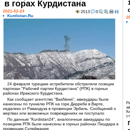
в горах Курдистана
2021-02-24
2513
0
Kurdistan.Ru
20
24 февраля турецкие истребители обстреляли позиции
партизан "Рабочей партии Курдистана" (РПК) в горных
районах Иракского Курдистана.
Как сообщает агентство "BasNews", авиаудары были
Р
нанесены по туннелю РПК на горе Дирреби в Варте,
а
недалеко от Равандуза в провинции Эрбиль. Сообщений о
К
жертвах или возможных повреждениях не поступало.
ст
По данным "Kurdistan24", аналогичные авиаудары по
позициям РПК были нанесены в горных районах Пишдара в
провинции Сулеймания.