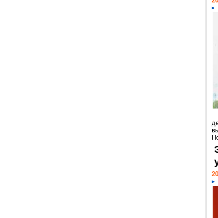
20
д
в
Н
20