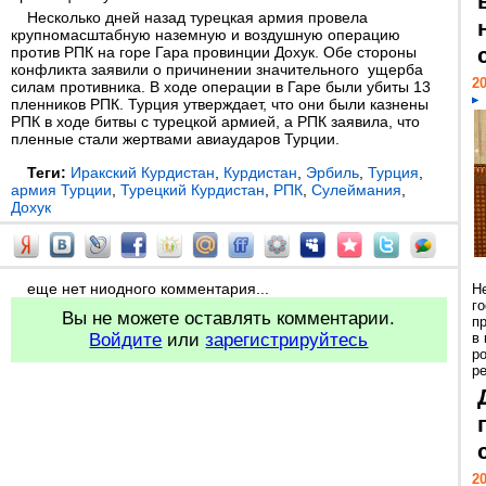
Несколько дней назад турецкая армия провела
крупномасштабную наземную и воздушную операцию
против РПК на горе Гара провинции Дохук. Обе стороны
конфликта заявили о причинении значительного ущерба
20
силам противника. В ходе операции в Гаре были убиты 13
пленников РПК. Турция утверждает, что они были казнены
РПК в ходе битвы с турецкой армией, а РПК заявила, что
пленные стали жертвами авиаударов Турции.
Теги:
Иракский Курдистан
,
Курдистан
,
Эрбиль
,
Турция
,
армия Турции
,
Турецкий Курдистан
,
РПК
,
Сулеймания
,
Дохук
еще нет ниодного комментария...
Н
г
Вы не можете оставлять комментарии.
п
Войдите
или
зарегистрируйтесь
в
р
ре
20