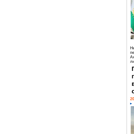
Н
п
А
ли
20