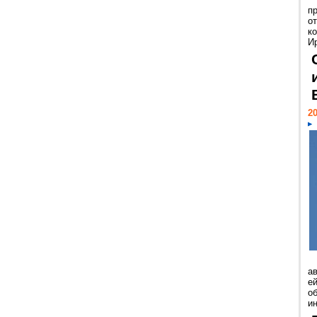
п
о
к
И
20
а
ей
о
и