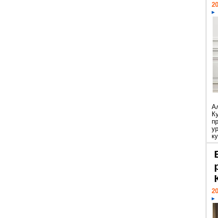
20
А
К
п
у
ку
20