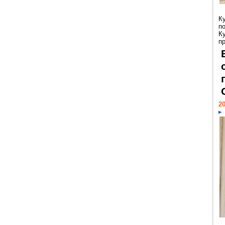
К
п
К
пр
20