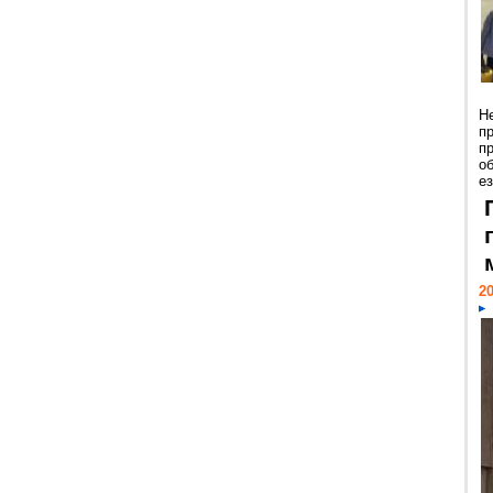
Н
п
п
о
ез
20