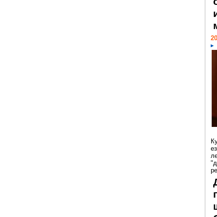
20
К
е
л
"
р