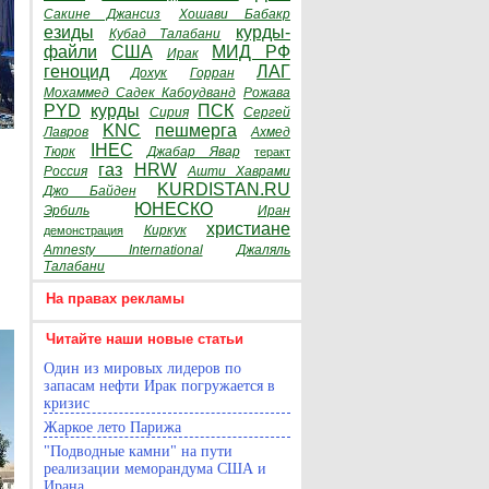
Сакине Джансиз
Хошави Бабакр
езиды
курды-
Кубад Талабани
файли
США
МИД РФ
Ирак
геноцид
ЛАГ
Дохук
Горран
Мохаммед Садек Кабоудванд
Рожава
PYD
курды
ПСК
Сирия
Сергей
KNC
пешмерга
Лавров
Ахмед
IHEC
Тюрк
Джабар Явар
теракт
газ
HRW
Россия
Ашти Хаврами
KURDISTAN.RU
Джо Байден
ЮНЕСКО
Эрбиль
Иран
христиане
Киркук
демонстрация
Amnesty International
Джаляль
Талабани
На правах рекламы
Читайте наши новые статьи
Один из мировых лидеров по
запасам нефти Ирак погружается в
кризис
Жаркое лето Парижа
"Подводные камни" на пути
реализации меморандума США и
Ирана