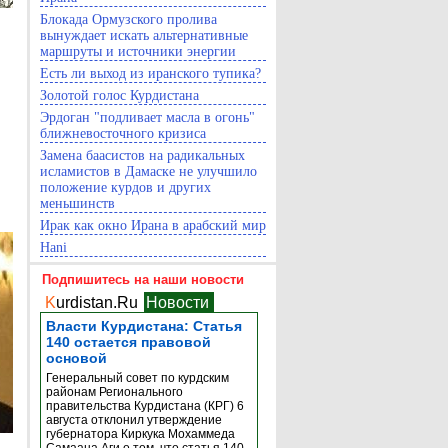
Блокада Ормузского пролива
вынуждает искать альтернативные
маршруты и источники энергии
Есть ли выход из иранского тупика?
Золотой голос Курдистана
Эрдоган "подливает масла в огонь"
ближневосточного кризиса
Замена баасистов на радикальных
исламистов в Дамаске не улучшило
положение курдов и других
меньшинств
Ирак как окно Ирана в арабский мир
Hani
Подпишитесь на наши новости
K
urdistan.Ru
Новости
Власти Курдистана: Статья
140 остается правовой
основой
Генеральный совет по курдским
районам Регионального
правительства Курдистана (КРГ) 6
августа отклонил утверждение
губернатора Киркука Мохаммеда