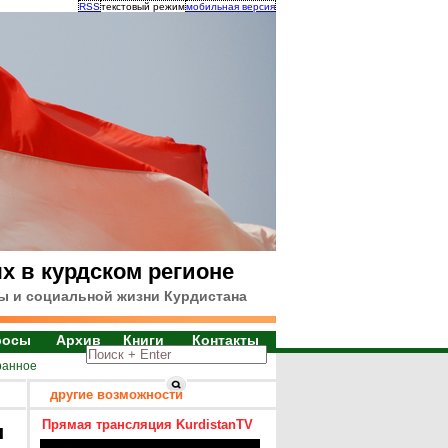
RSS
текстовый режим
мобильная версия
х в курдском регионе
ы и социальной жизни Курдистана
росы
Архив
Книги
Контакты
ранное
другие возможности
Прямая трансляция KurdistanTV
я