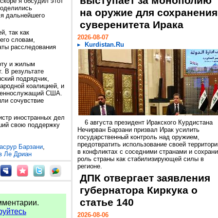
выступает за монополию
Вскоре я обсудил этот
поделились
на оружие для сохранения
ля дальнейшего
суверенитета Ирака
й, так как
2026-08-07
его словам,
Kurdistan.Ru
аты расследования
рту и жилым
. В результате
нский подрядчик,
родной коалицией, и
военнослужащий США.
или сочувствие
истр иностранных дел
6 августа президент Иракского Курдистана
ший свою поддержку
Нечирван Барзани призвал Ирак усилить
государственный контроль над оружием,
предотвратить использование своей территори
асрур Барзани
,
в конфликтах с соседними странами и сохрани
в Ле Дриан
роль страны как стабилизирующей силы в
регионе.
ДПК отвергает заявления
губернатора Киркука о
статье 140
мментарии.
руйтесь
2026-08-06