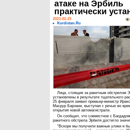
атаке на Эрбиль
практически уст
2021-02-25
Kurdistan.Ru
Лица, стоящие за ракетным обстрелом 
установлены в результате тщательного ра
25 февраля заявил премьер-министр Иракс
Масрур Барзани, выступая с речью во вре
открытия новой автомагистрали.
Он сообщил, что совместное с Багдадо
ракетного обстрела Эрбиля достигло значи
"Вскоре мы получили важные улики и б