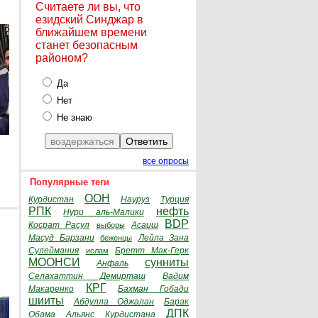
Считаете ли вы, что
езидский Синджар в
ближайшем времени
станет безопасным
районом?
Да
Нет
Не знаю
все опросы
Популярные теги
ООН
Курдистан
Науруз
Турция
РПК
нефть
Нури аль-Малики
BDP
Косрат Расул
Асаиш
выборы
Масуд Барзани
Лейла Зана
беженцы
Сулеймания
Бретт Мак-Герк
ислам
МООНСИ
сунниты
Анфаль
Селахаттин Демирташ
Вадим
КРГ
Макаренко
Бахман Гобади
шииты
Абдулла Оджалан
Барак
ДПК
Обама
Альянс Курдистана