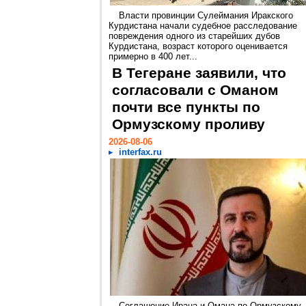
Власти провинции Сулеймания Иракского
Курдистана начали судебное расследование
повреждения одного из старейших дубов
Курдистана, возраст которого оценивается
примерно в 400 лет...
В Тегеране заявили, что
согласовали с Оманом
почти все пункты по
Ормузскому проливу
2026-08-06
interfax.ru
Соглашение Ирана и Омана по Ормузскому