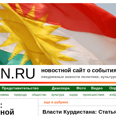
N.RU
новостной сайт о события
ежедневные новости политики, культур
Представительство
Диаспора
Фото
Видео
Оп
номика
природа
общество
культура
наука
происшествия
изб
еще в рубрике
:
тной
Власти Курдистана: Стать