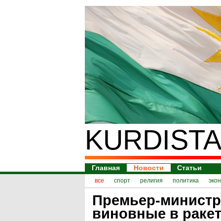
KURDISTA
Главная
Новости
Статьи
все
спорт
религия
политика
эко
Премьер-министр
виновные в раке