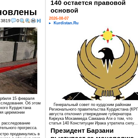
140 остается правовой
ановлены
основой
2026-08-07
3819
0
Kurdistan.Ru
Эрбиля 15 февраля
сследования. Об этом
Генеральный совет по курдским районам
кого Курдистана
Регионального правительства Курдистана (КРГ
мя церемонии
августа отклонил утверждение губернатора
Киркука Мохаммеда Самаана Аги о том, что
м расследование
статья 140 Конституции Ирака утратила силу...
тельного прогресса.
Президент Барзани
ыстро продвинулись в