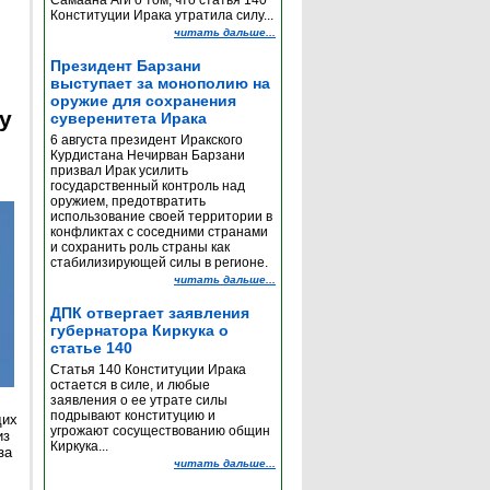
Самаана Аги о том, что статья 140
Конституции Ирака утратила силу...
читать дальше...
Президент Барзани
выступает за монополию на
оружие для сохранения
y
суверенитета Ирака
6 августа президент Иракского
Курдистана Нечирван Барзани
призвал Ирак усилить
государственный контроль над
оружием, предотвратить
использование своей территории в
конфликтах с соседними странами
и сохранить роль страны как
стабилизирующей силы в регионе.
читать дальше...
ДПК отвергает заявления
губернатора Киркука о
статье 140
Статья 140 Конституции Ирака
остается в силе, и любые
заявления о ее утрате силы
подрывают конституцию и
щих
угрожают сосуществованию общин
из
Киркука...
за
читать дальше...