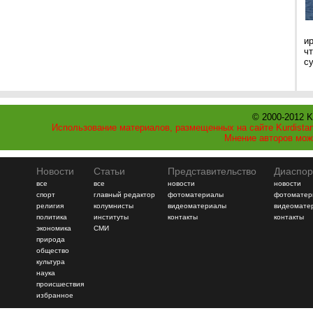
и
ч
с
© 2000-2012 K
Использование материалов, размещенных на сайте Kurdistan
Мнение авторов мож
Новости
Статьи
Представительство
Диаспор
все
все
новости
новости
спорт
главный редактор
фотоматериалы
фотоматер
религия
колумнисты
видеоматериалы
видеомате
политика
институты
контакты
контакты
экономика
СМИ
природа
общество
культура
наука
происшествия
избранное