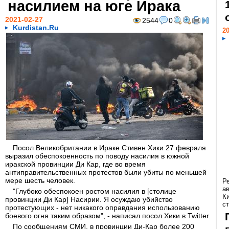
насилием на юге Ирака
2021-02-27
2544
0
Kurdistan.Ru
20
Посол Великобритании в Ираке Стивен Хики 27 февраля
выразил обеспокоенность по поводу насилия в южной
иракской провинции Ди Кар, где во время
антиправительственных протестов были убиты по меньшей
мере шесть человек.
Р
а
"Глубоко обеспокоен ростом насилия в [столице
К
провинции Ди Кар] Насирии. Я осуждаю убийство
ст
протестующих - нет никакого оправдания использованию
боевого огня таким образом", - написал посол Хики в Twitter.
По сообщениям СМИ, в провинции Ди-Кар более 200