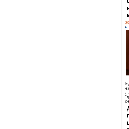
20
К
е
л
"
р