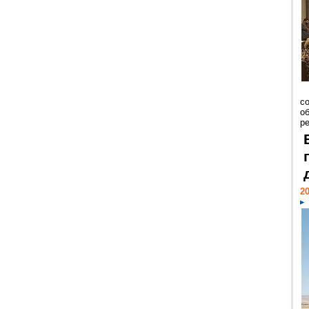
со
о
ре
20