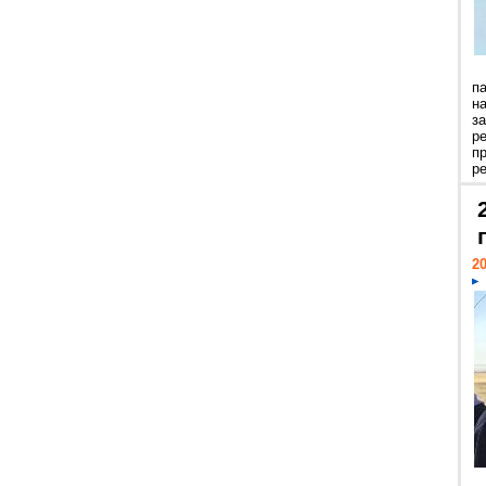
п
н
з
р
п
ре
20