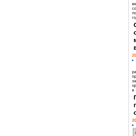
ве
с
п
го
20
р
пр
з
о
в
20