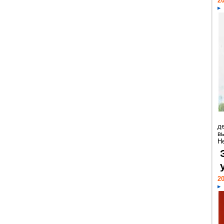
20
д
в
Н
20