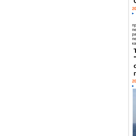
20
п
п
р
п
ка
20