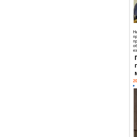
Н
п
п
о
ез
20