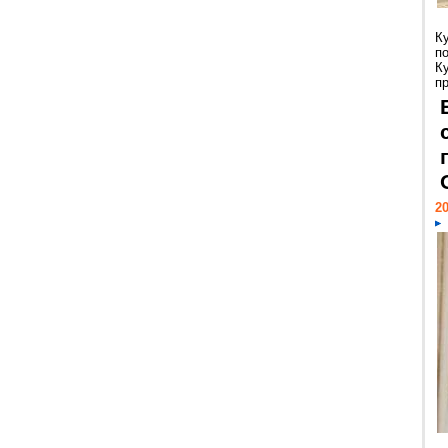
К
п
К
пр
20