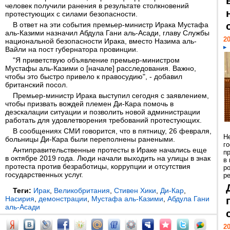
человек получили ранения в результате столкновений
протестующих с силами безопасности.
В ответ на эти события премьер-министр Ирака Мустафа
аль-Казими назначил Абдула Гани аль-Асади, главу Службы
20
национальной безопасности Ирака, вместо Назима аль-
Вайли на пост губернатора провинции.
"Я приветствую объявление премьер-министром
Мустафы аль-Казими о [начале] расследования. Важно,
чтобы это быстро привело к правосудию", - добавил
британский посол.
Премьер-министр Ирака выступил сегодня с заявлением,
чтобы призвать вождей племен Ди-Кара помочь в
деэскалации ситуации и позволить новой администрации
работать для удовлетворения требований протестующих.
В сообщениях СМИ говорится, что в пятницу, 26 февраля,
Н
больницы Ди-Кара были переполнены ранеными.
г
Антиправительственные протесты в Ираке начались еще
п
в октябре 2019 года. Люди начали выходить на улицы в знак
в
протеста против безработицы, коррупции и отсутствия
р
государственных услуг.
ре
Теги:
Ирак
,
Великобритания
,
Стивен Хики
,
Ди-Кар
,
Насирия
,
демонстрации
,
Мустафа аль-Казими
,
Абдула Гани
аль-Асади
20