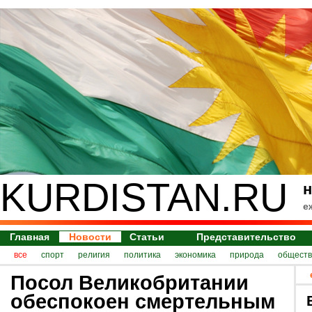
KURDISTAN.RU
н
е
Главная
Новости
Статьи
Представительство
все
спорт
религия
политика
экономика
природа
обществ
Посол Великобритании
обеспокоен смертельным