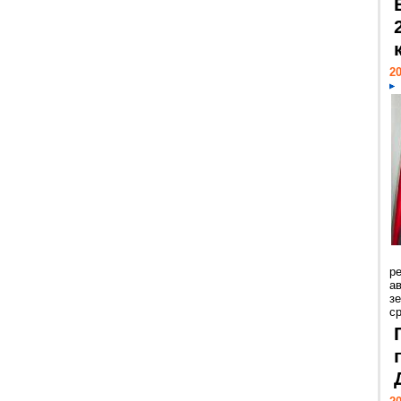
20
р
ав
з
с