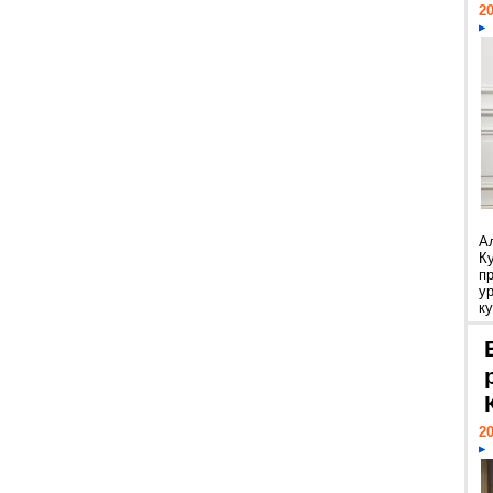
20
А
К
п
у
ку
20