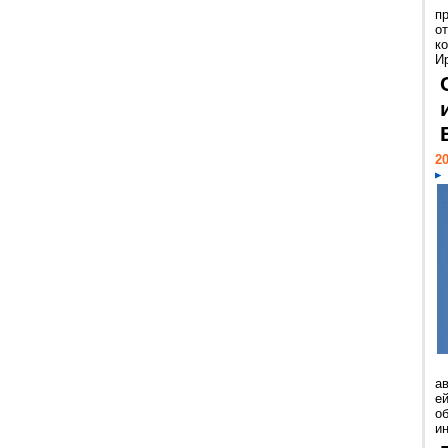
п
о
к
И
20
а
ей
о
и