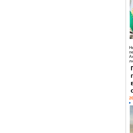
Н
п
А
ли
20