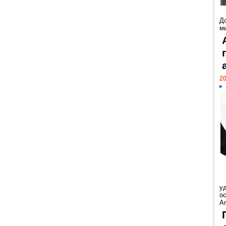
Д
м
20
у
ос
Ar