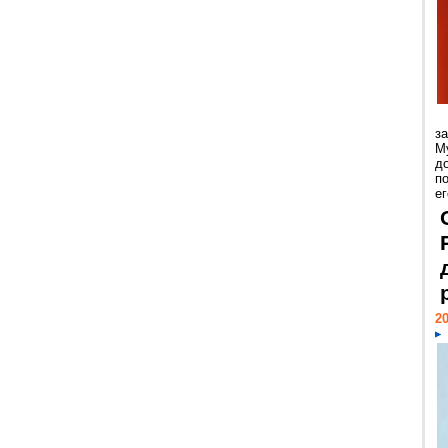
з
М
д
п
ег
20