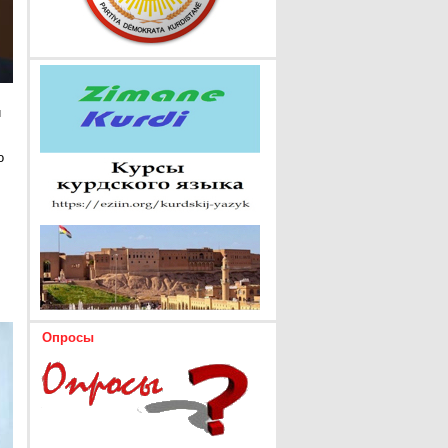
и
о
Опросы