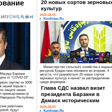
ование
20 новых сортов зерновы
культур
2026-08-05
1872
0
Kurdistan.Ru
Министерство сельского хозяйства и водны
ресурсов Курдистана объявило во вторник, 4
 Масрур Барзани
августа, что разработало 20 новых сортов
ины от "COVID-19".
зерновых культур и начнет их распределение
среди фермеров...
ервую партию из 5000
 в нашей борьбе с
Глава СДС назвал визит
 по защите наших
президента Барзани в
ал премьер-министр
ю Народную Республику
Дамаск историческим
ские работники,
2026-08-05
довой, будут
Kurdistan.Ru