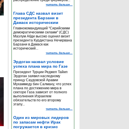
распределение среди фермеров...
читать дальше...
Глава СДС назвал визит
президента Барзани в
Дамаск историческим
Главнокомандующий "Сирийскими
демократическими силами" (СДС)
Мазлум Абди высоко оценил визит
президента Курдистана Нечирвана
Барзани в Дамаск как
исторический...
читать дальше...
Эрдоган назвал условие
успеха плана мира по Газе
Президент Турции Реджеп Тайип
Эрдоган заявил наследному
принцу Саудовской Аравии
Мухаммеду бин Салману, что успех
плана по достижению мира в
секторе Газа зависит от полного
выполнения Израилем
обязательств по его второму
этапу...
читать дальше...
Один из мировых лидеров
по запасам нефти Ирак
погружается в кризис