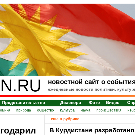
N.RU
новостной сайт о события
ежедневные новости политики, культур
Представительство
Диаспора
Фото
Видео
Оп
номика
природа
общество
культура
наука
происшествия
изб
еще в рубрике
агодарил
В Курдистане разработано