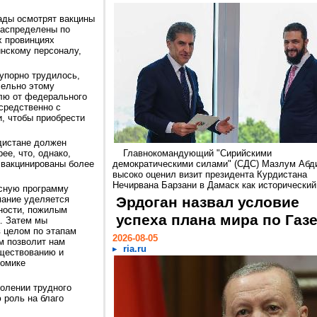
гады осмотрят вакцины
распределены по
х провинциях
инскому персоналу,
"упорно трудилось,
лельно этому
лю от федерального
средственно с
, чтобы приобрести
дистане должен
ее, что, однако,
Главнокомандующий "Сирийскими
 вакцинированы более
демократическими силами" (СДС) Мазлум Абд
высоко оценил визит президента Курдистана
Нечирвана Барзани в Дамаск как исторический.
сную программу
мание уделяется
Эрдоган назвал условие
ности, пожилым
успеха плана мира по Газ
а. Затем мы
 целом по этапам
2026-08-05
ем позволит нам
ria.ru
уществованию и
номике
долении трудного
 роль на благо