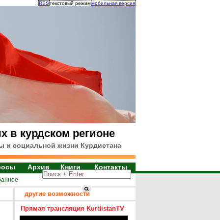
RSS
текстовый режим
мобильная версия
х в курдском регионе
ы и социальной жизни Курдистана
росы
Архив
Книги
Контакты
ранное
другие возможности
Прямая трансляция KurdistanTV