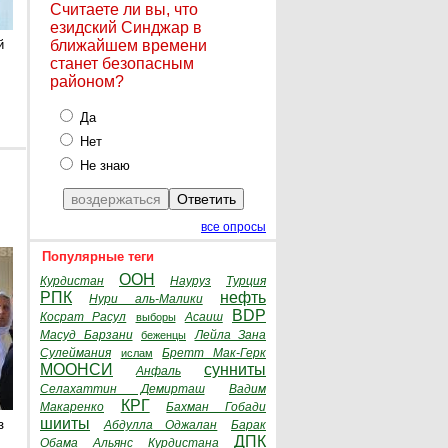
Считаете ли вы, что
езидский Синджар в
й
ближайшем времени
станет безопасным
районом?
Да
Нет
Не знаю
все опросы
Популярные теги
ООН
Курдистан
Науруз
Турция
РПК
нефть
Нури аль-Малики
BDP
Косрат Расул
Асаиш
выборы
Масуд Барзани
Лейла Зана
беженцы
Сулеймания
Бретт Мак-Герк
ислам
МООНСИ
сунниты
Анфаль
Селахаттин Демирташ
Вадим
КРГ
Макаренко
Бахман Гобади
шииты
з
Абдулла Оджалан
Барак
ДПК
Обама
Альянс Курдистана