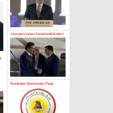
Смотрите канал KurdistanRuCollect
и
..
е
Kurdistan Democratic Party