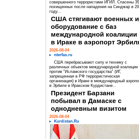
совершенного террористами ИГИЛ. Спасены 3
похищенных после нападения на Синджар в 2
году...
США стягивают военных и
оборудование с баз
международной коалиции
в Ираке в аэропорт Эрбил
2026-08-04
nterfax.ru
США перебрасывают силу и технику с
различных объектов международной коалиции
против "Исламского государства" (ИГ,
запрещенная в РФ террористическая
организация) в Ираке в международный аэропо
в Эрбиле в Иракском Курдистане...
Президент Барзани
побывал в Дамаске с
однодневным визитом
2026-08-04
Kurdistan.Ru