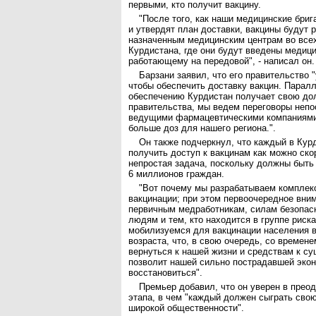
первыми, кто получит вакцину.
"После того, как наши медицинские бри
и утвердят план доставки, вакцины будут 
назначенным медицинским центрам во все
Курдистана, где они будут введены медиц
работающему на передовой", - написал он.
Барзани заявил, что его правительство 
чтобы обеспечить доставку вакцин. Парал
обеспечению Курдистан получает свою до
правительства, мы ведем переговоры непо
ведущими фармацевтическими компаниями
больше доз для нашего региона.".
Он также подчеркнул, что каждый в Кур
получить доступ к вакцинам как можно скор
непростая задача, поскольку должны быть
6 миллионов граждан.
"Вот почему мы разрабатываем комплек
вакцинации; при этом первоочередное вни
первичным медработникам, силам безопас
людям и тем, кто находится в группе риск
мобилизуемся для вакцинации населения в
возраста, что, в свою очередь, со времен
вернуться к нашей жизни и средствам к с
позволит нашей сильно пострадавшей эко
восстановиться".
Премьер добавил, что он уверен в прео
этапа, в чем "каждый должен сыграть свою
широкой общественности".