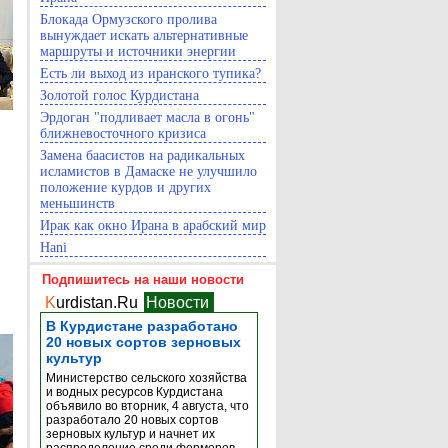
Блокада Ормузского пролива
вынуждает искать альтернативные
маршруты и источники энергии
Есть ли выход из иранского тупика?
Золотой голос Курдистана
Эрдоган "подливает масла в огонь"
ближневосточного кризиса
Замена баасистов на радикальных
исламистов в Дамаске не улучшило
положение курдов и других
меньшинств
Ирак как окно Ирана в арабский мир
Hani
Подпишитесь на наши новости
K
urdistan.Ru
Новости
В Курдистане разработано
20 новых сортов зерновых
культур
Министерство сельского хозяйства
и водных ресурсов Курдистана
объявило во вторник, 4 августа, что
разработало 20 новых сортов
зерновых культур и начнет их