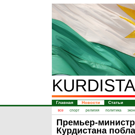
KURDISTA
Главная
Новости
Статьи
все
спорт
религия
политика
эко
Премьер-министр
Курдистана побл