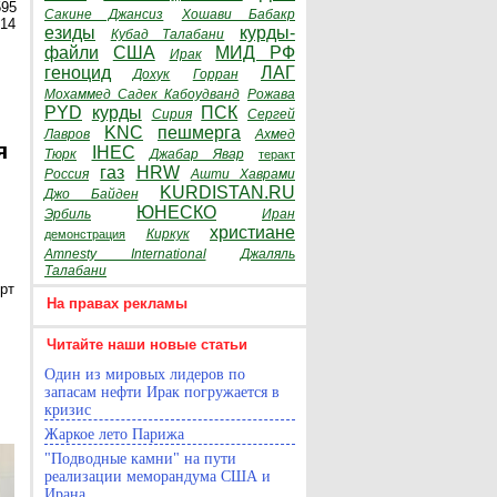
595
Сакине Джансиз
Хошави Бабакр
014
езиды
курды-
Кубад Талабани
файли
США
МИД РФ
Ирак
геноцид
ЛАГ
Дохук
Горран
Мохаммед Садек Кабоудванд
Рожава
PYD
курды
ПСК
Сирия
Сергей
KNC
пешмерга
Лавров
Ахмед
я
IHEC
Тюрк
Джабар Явар
теракт
газ
HRW
Россия
Ашти Хаврами
KURDISTAN.RU
Джо Байден
ЮНЕСКО
Эрбиль
Иран
христиане
Киркук
демонстрация
Amnesty International
Джаляль
Талабани
рт
На правах рекламы
Читайте наши новые статьи
Один из мировых лидеров по
запасам нефти Ирак погружается в
кризис
Жаркое лето Парижа
"Подводные камни" на пути
реализации меморандума США и
Ирана