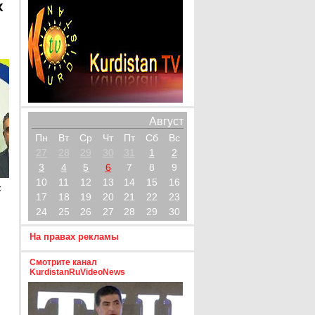
х
Август
Пн
Вт
Ср
Чт
Пт
Сб
Вс
27
28
29
30
31
1
2
3
4
5
6
7
8
9
10
11
12
13
14
15
16
х
17
18
19
20
21
22
23
24
25
26
27
28
29
30
На правах рекламы
Смотрите канал
KurdistanRuVideoNews