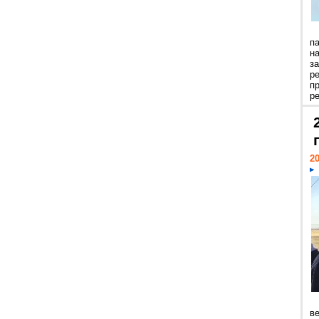
п
н
з
р
п
ре
20
ве