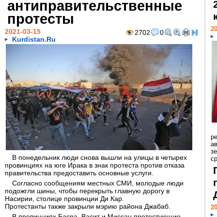
антиправительственные
протесты
20
2021-03-15
2702
0
Kurdistan.Ru
р
ав
з
В понедельник люди снова вышли на улицы в четырех
с
провинциях на юге Ирака в знак протеста против отказа
правительства предоставить основные услуги.
Согласно сообщениям местных СМИ, молодые люди
подожгли шины, чтобы перекрыть главную дорогу в
Насирии, столице провинции Ди Кар.
Протестанты также закрыли мэрию района Джабаб.
20
В провинциях Басра, Васит и Миссан протестующие,