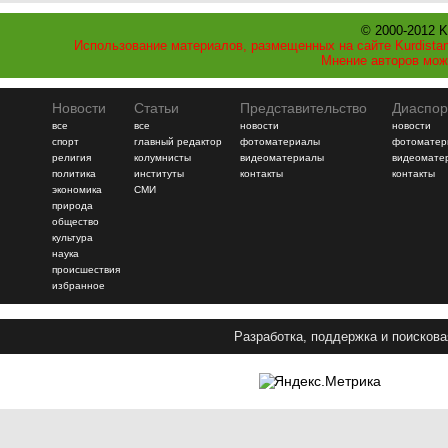
© 2000-2012 K
Использование материалов, размещенных на сайте Kurdistan
Мнение авторов мож
Новости
Статьи
Представительство
Диаспор
все
все
новости
новости
спорт
главный редактор
фотоматериалы
фотоматер
религия
колумнисты
видеоматериалы
видеомате
политика
институты
контакты
контакты
экономика
СМИ
природа
общество
культура
наука
происшествия
избранное
Разработка, поддержка и поискова