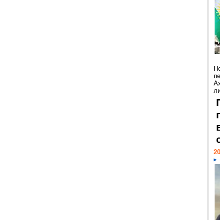
Н
п
А
ли
20