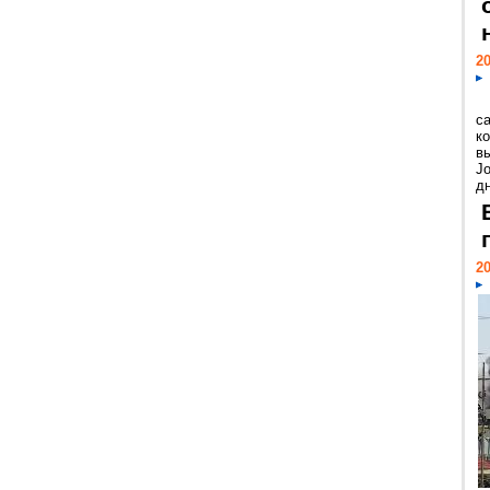
20
с
к
в
Jo
дн
20