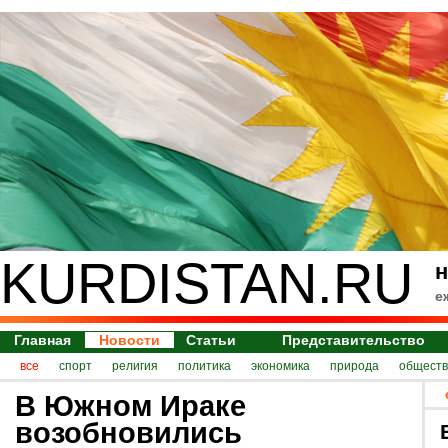
KURDISTAN.RU
н
е
Главная
Новости
Статьи
Представительство
все
спорт
религия
политика
экономика
природа
обществ
В Южном Ираке
возобновились