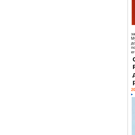
з
М
д
п
ег
20