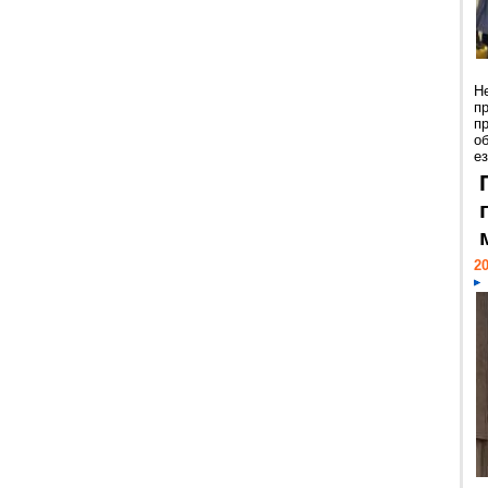
Н
п
п
о
ез
20