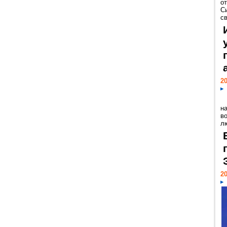
о
С
св
20
н
в
лю
20