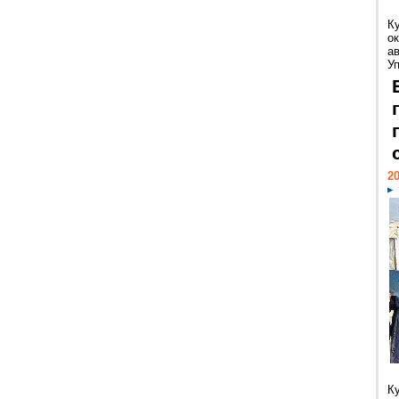
К
ок
а
У
20
К