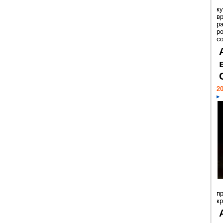
к
в
р
р
с
20
п
к