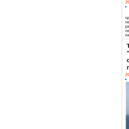
20
п
п
р
п
ка
20