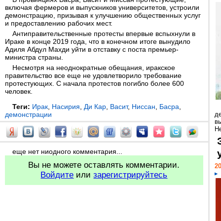
включая фермеров и выпускников университетов, устроили
демонстрацию, призывая к улучшению общественных услуг
и предоставлению рабочих мест.
Антиправительственные протесты впервые вспыхнули в
Ираке в конце 2019 года, что в конечном итоге вынудило
Адиля Абдул Махди уйти в отставку с поста премьер-
министра страны.
Несмотря на неоднократные обещания, иракское
правительство все еще не удовлетворило требование
протестующих. С начала протестов погибло более 600
человек.
Теги:
Ирак
,
Насирия
,
Ди Кар
,
Васит
,
Ниссан
,
Басра
,
демонстрации
д
в
Н
еще нет ниодного комментария...
Вы не можете оставлять комментарии.
20
Войдите
или
зарегистрируйтесь