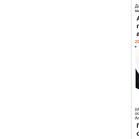
Д
м
20
у
ос
Ar