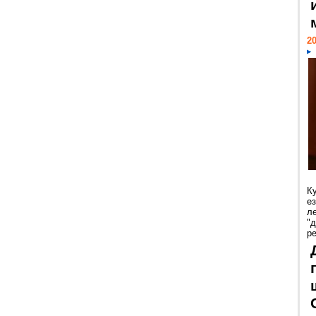
20
К
е
л
"
р