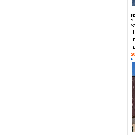
и
ч
с
20