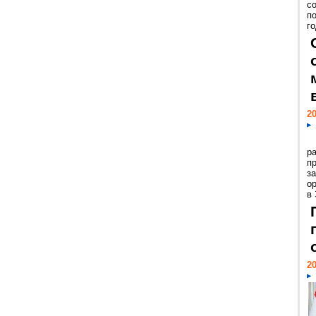
с
п
го
20
р
пр
з
о
в
20