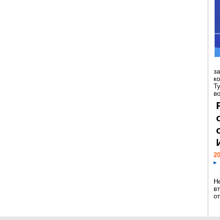
з
к
Т
во
20
Н
в
о