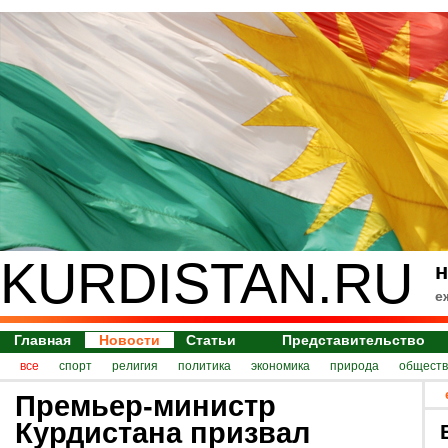
KURDISTAN.RU
н
е
Главная
Новости
Статьи
Представительство
все
спорт
религия
политика
экономика
природа
обществ
Премьер-министр
Курдистана призвал