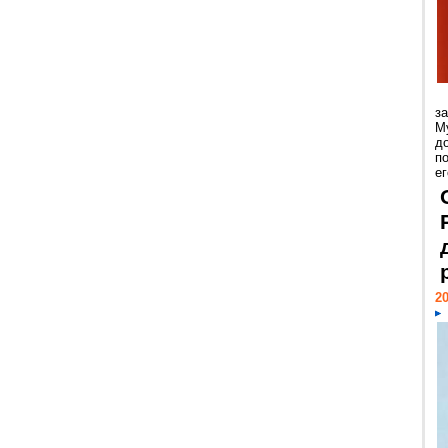
з
М
д
п
ег
20