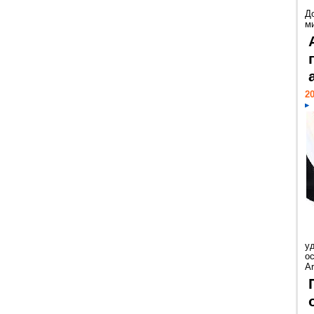
Д
м
20
у
ос
Ar