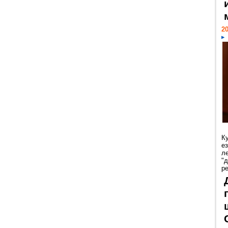
20
К
е
л
"
р