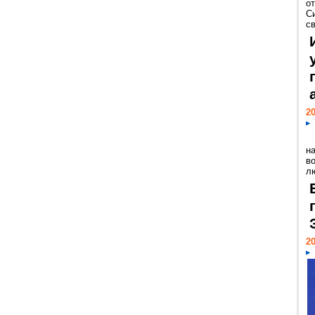
о
С
св
20
н
в
лю
20