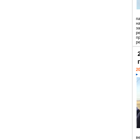
п
н
з
р
п
ре
20
ве