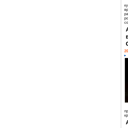
к
в
р
р
с
20
п
к