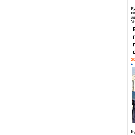
К
ок
а
У
20
К