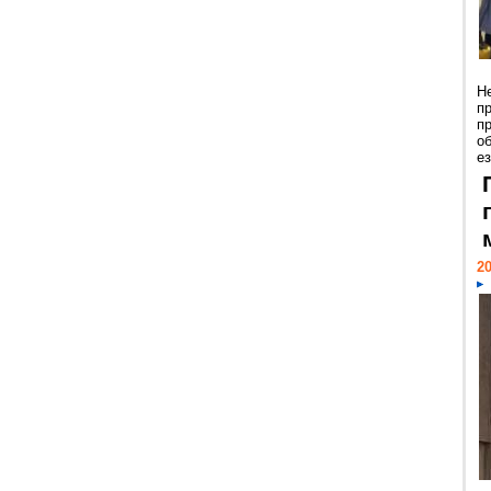
Н
п
п
о
ез
20