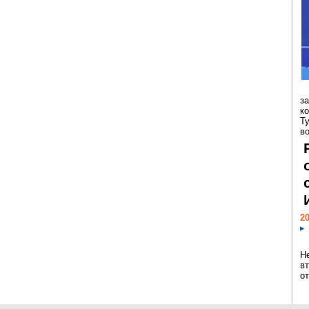
з
к
Т
во
20
Н
в
о