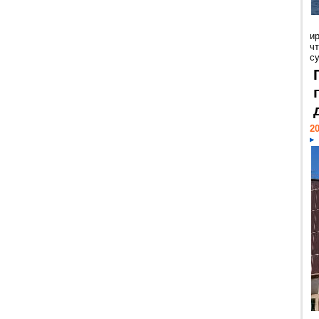
и
ч
с
20