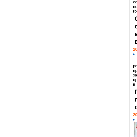
с
п
го
20
р
пр
з
о
в
20