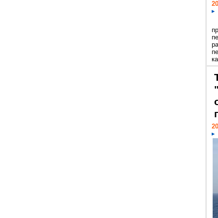
20
п
п
р
п
ка
20