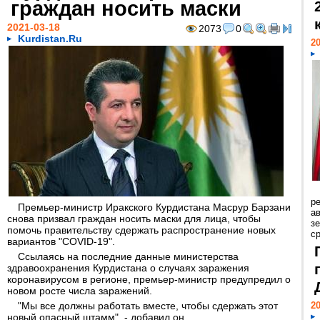
граждан носить маски
2021-03-18
2073
0
Kurdistan.Ru
20
р
Премьер-министр Иракского Курдистана Масрур Барзани
ав
снова призвал граждан носить маски для лица, чтобы
з
помочь правительству сдержать распространение новых
с
вариантов "COVID-19".
Ссылаясь на последние данные министерства
здравоохранения Курдистана о случаях заражения
коронавирусом в регионе, премьер-министр предупредил о
новом росте числа заражений.
"Мы все должны работать вместе, чтобы сдержать этот
20
новый опасный штамм", - добавил он.