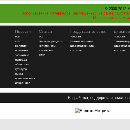
© 2000-2012 K
Использование материалов, размещенных на сайте Kurdistan
Мнение авторов мож
Новости
Статьи
Представительство
Диаспор
все
все
новости
новости
спорт
главный редактор
фотоматериалы
фотоматер
религия
колумнисты
видеоматериалы
видеомате
политика
институты
контакты
контакты
экономика
СМИ
природа
общество
культура
наука
происшествия
избранное
Разработка, поддержка и поискова