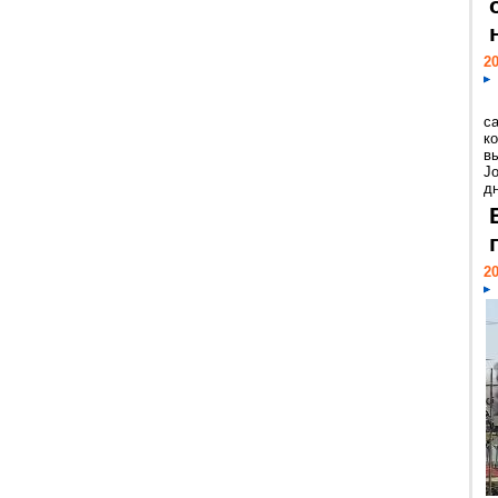
20
с
к
в
Jo
дн
20