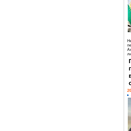
Н
п
А
ли
20