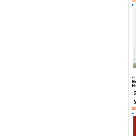
20
д
в
Н
20