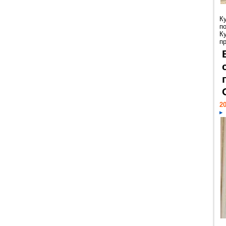
К
п
К
пр
20