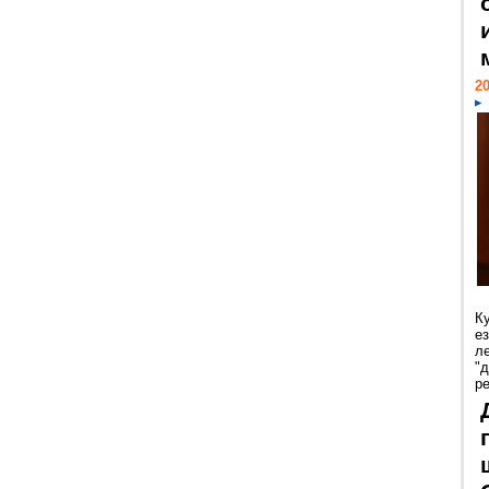
20
К
е
л
"
р