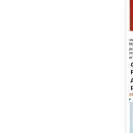
з
М
д
п
ег
20