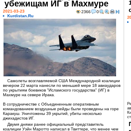
убежищам ИГ в Махмуре
2021-03-23
2366
0
Kurdistan.Ru
20
Самолеты возглавляемой США Международной коалиции
вечером 22 марта нанесли по меньшей мере 18 авиаударов
по укрытиям боевиков "Исламского государства" (ИГ) в
Махмуре на севере Ирака.
Р
В сотрудничестве с Объединенным оперативным
а
командованием воздушные рейды были проведены на горе
К
Каракуш. Уничтожены 39 укрытий, убиты несколько
ст
джихадистов ИГ.
Двумя днями ранее официальный представитель
коалиции Уэйн Маротто написал в Твиттере, что менее чем