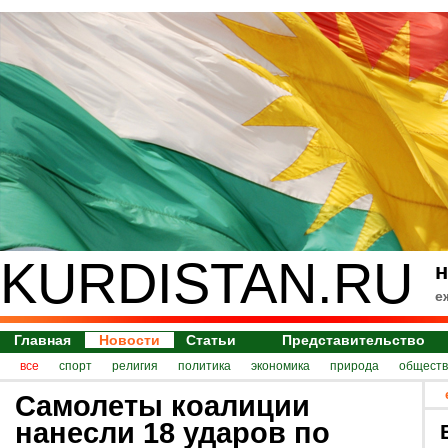
KURDISTAN.RU
н
е
Главная
Новости
Статьи
Представительство
все
спорт
религия
политика
экономика
природа
обществ
Самолеты коалиции
нанесли 18 ударов по