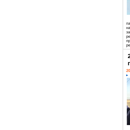
п
н
з
р
п
ре
20