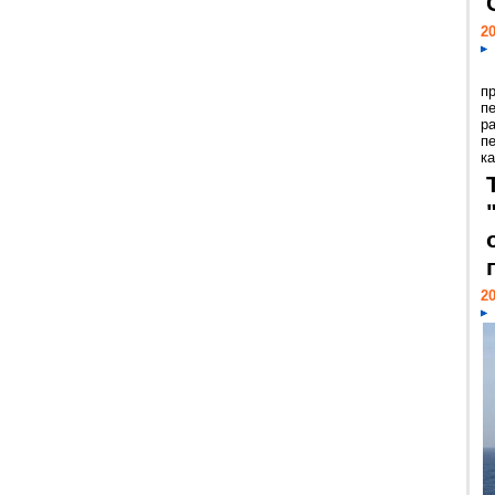
20
п
п
р
п
ка
20