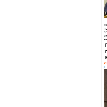
Н
п
п
о
ез
20