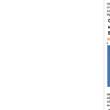
п
о
к
И
20
а
ей
о
и