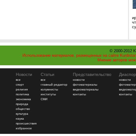
и
ч
с
© 2000-2012 K
Использование материалов, размещенных на сайте Kurdistan
Мнение авторов мож
Новости
Статьи
Представительство
Диаспор
все
все
новости
новости
спорт
главный редактор
фотоматериалы
фотоматер
религия
колумнисты
видеоматериалы
видеомате
политика
институты
контакты
контакты
экономика
СМИ
природа
общество
культура
наука
происшествия
избранное