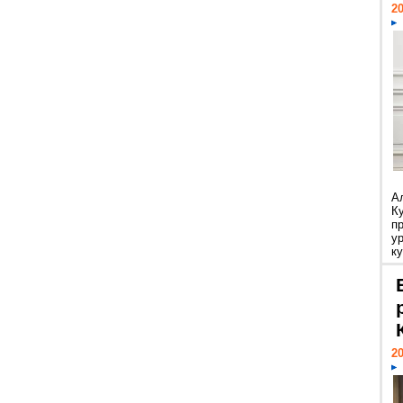
20
А
К
п
у
ку
20