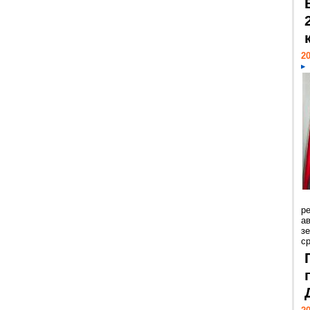
20
р
ав
з
с