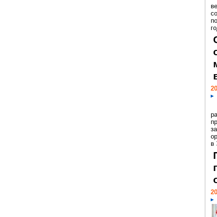
ве
с
п
го
20
р
пр
з
о
в
20