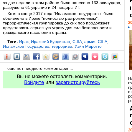
за две недели в этом районе было нанесено 133 авиаудара,
разрушено 61 укрытие и 24 пещеры ИГ.
Хотя в конце 2017 года "Исламское государство" было
объявлено в Ираке "полностью разгромленным",
20
террористическая группировка до сих пор продолжает
представлять серьезную угрозу для сил безопасности и
гражданского населения страны.
Теги:
Ирак
,
Иракский Курдистан
,
США
,
армия США
,
Исламское Государство
,
терроризм
,
Уэйн Маротто
еще нет ниодного комментария...
Вы не можете оставлять комментарии.
Н
Войдите
или
зарегистрируйтесь
г
п
в
р
ре
20