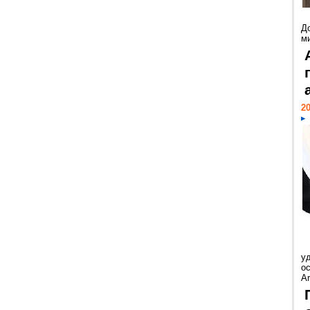
Д
м
20
у
ос
Ar