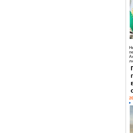
Н
п
А
ли
20