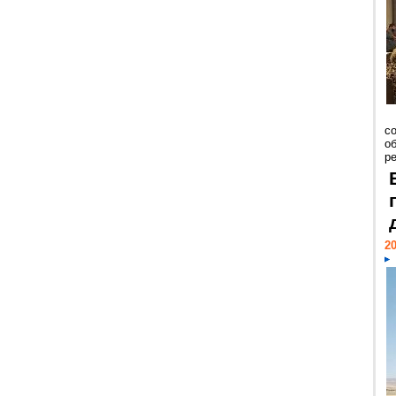
со
о
ре
20