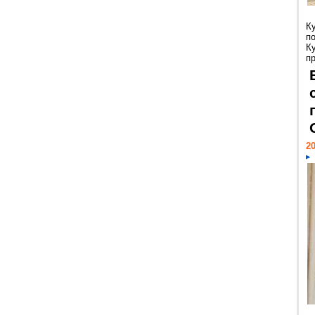
К
п
К
пр
20