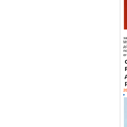
з
М
д
п
ег
20