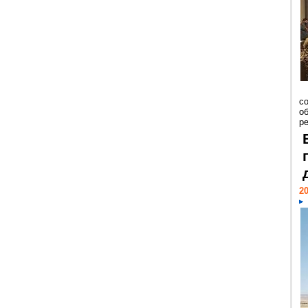
со
о
ре
20