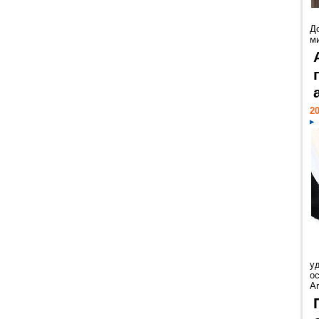
Д
м
20
у
ос
Ar