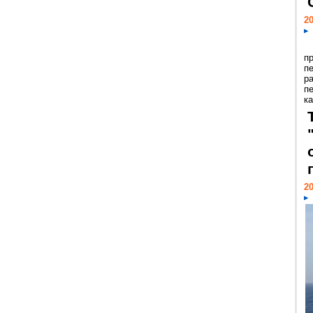
20
п
п
р
п
ка
20