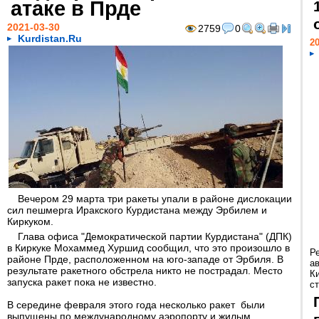
атаке в Прде
2021-03-30
2759
0
Kurdistan.Ru
20
Вечером 29 марта три ракеты упали в районе дислокации
сил пешмерга Иракского Курдистана между Эрбилем и
Киркуком.
Глава офиса "Демократической партии Курдистана" (ДПК)
в Киркуке Мохаммед Хуршид сообщил, что это произошло в
Р
районе Прде, расположенном на юго-западе от Эрбиля. В
а
результате ракетного обстрела никто не пострадал. Место
К
запуска ракет пока не известно.
ст
В середине февраля этого года несколько ракет были
выпущены по международному аэропорту и жилым