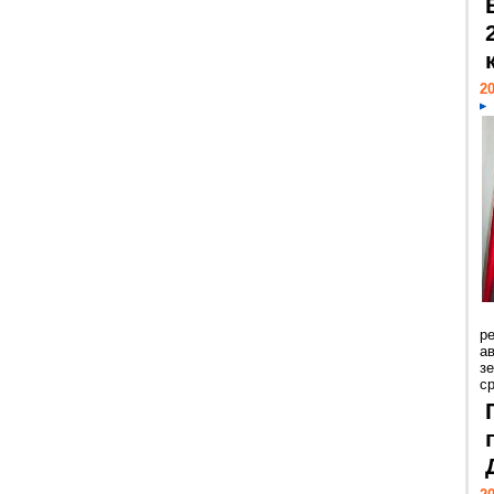
20
р
ав
з
с