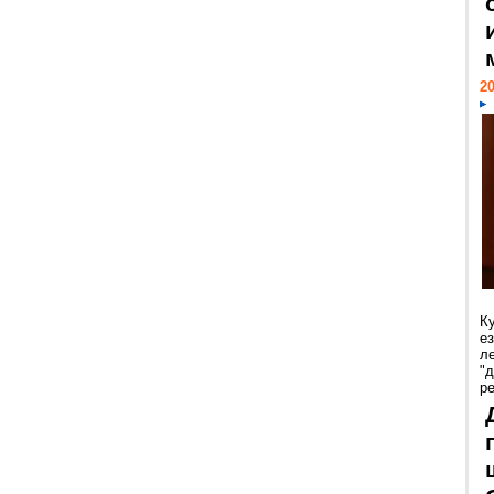
20
К
е
л
"
р