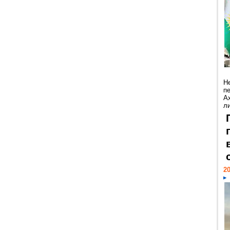
Н
п
А
ли
20