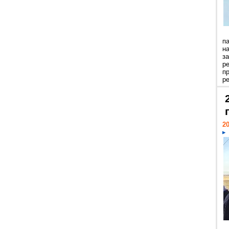
п
н
з
р
п
ре
20