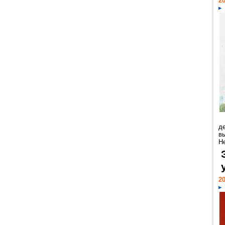
20
д
в
Н
20