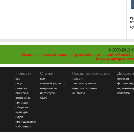
и
ч
с
© 2000-2012 K
Использование материалов, размещенных на сайте Kurdistan
Мнение авторов мож
Новости
Статьи
Представительство
Диаспор
все
все
новости
новости
спорт
главный редактор
фотоматериалы
фотоматер
религия
колумнисты
видеоматериалы
видеомате
политика
институты
контакты
контакты
экономика
СМИ
природа
общество
культура
наука
происшествия
избранное