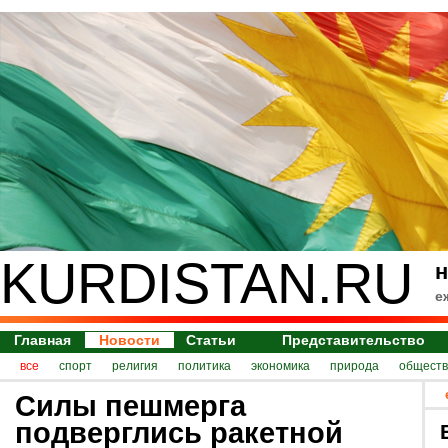
KURDISTAN.RU
н
е
Главная
Новости
Статьи
Представительство
все
спорт
религия
политика
экономика
природа
обществ
Силы пешмерга
подверглись ракетной