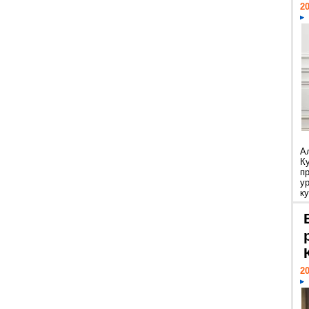
20
А
К
п
у
ку
20