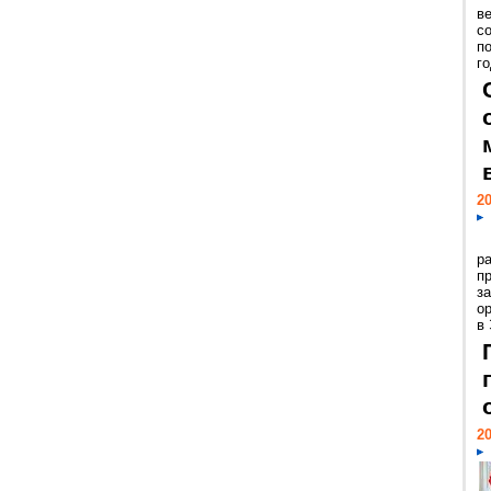
ве
с
п
го
20
р
пр
з
о
в
20