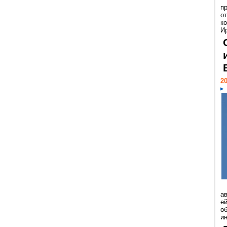
п
о
к
И
20
а
ей
о
и