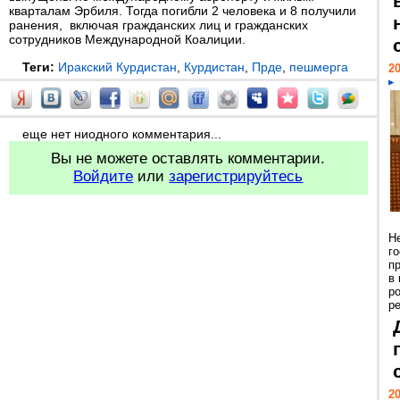
кварталам Эрбиля. Тогда погибли 2 человека и 8 получили
ранения, включая гражданских лиц и гражданских
сотрудников Международной Коалиции.
Теги:
Иракский Курдистан
,
Курдистан
,
Прде
,
пешмерга
20
еще нет ниодного комментария...
Вы не можете оставлять комментарии.
Войдите
или
зарегистрируйтесь
Н
г
п
в
р
ре
20