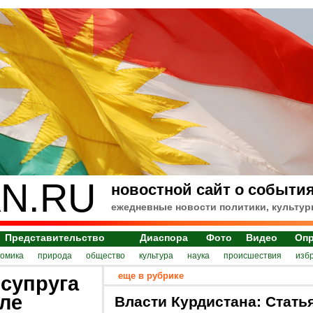
N.RU
новостной сайт о события
ежедневные новости политики, культур
Представительство
Диаспора
Фото
Видео
Оп
номика
природа
общество
культура
наука
происшествия
изб
еще в рубрике
 супруга
ле
Власти Курдистана: Стать