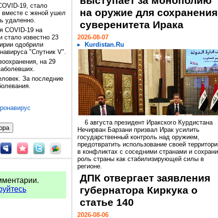
выступает за монополию
COVID-19, стало
на оружие для сохранения
и вместе с женой ушел
ь удаленно.
суверенитета Ирака
я СOVID-19 на
и стало известно 23
2026-08-07
Сирии одобрили
Kurdistan.Ru
навируса "Спутник V".
оохранения, на 29
заболевших.
еловек. За последние
болевания.
оронавирус
6 августа президент Иракского Курдистана
Нечирван Барзани призвал Ирак усилить
государственный контроль над оружием,
предотвратить использование своей территори
в конфликтах с соседними странами и сохрани
роль страны как стабилизирующей силы в
регионе.
ДПК отвергает заявления
мментарии.
губернатора Киркука о
руйтесь
статье 140
2026-08-06