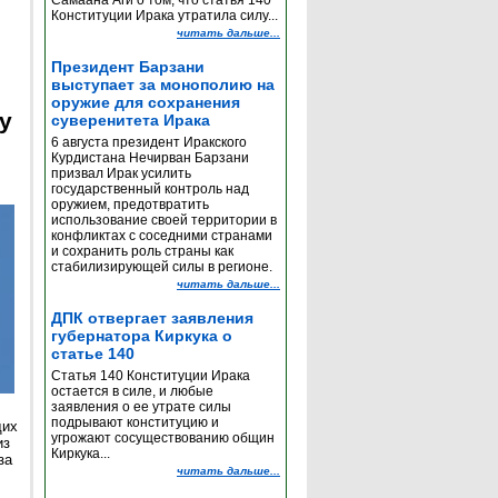
Самаана Аги о том, что статья 140
Конституции Ирака утратила силу...
читать дальше...
Президент Барзани
выступает за монополию на
оружие для сохранения
y
суверенитета Ирака
6 августа президент Иракского
Курдистана Нечирван Барзани
призвал Ирак усилить
государственный контроль над
оружием, предотвратить
использование своей территории в
конфликтах с соседними странами
и сохранить роль страны как
стабилизирующей силы в регионе.
читать дальше...
ДПК отвергает заявления
губернатора Киркука о
статье 140
Статья 140 Конституции Ирака
остается в силе, и любые
заявления о ее утрате силы
подрывают конституцию и
щих
угрожают сосуществованию общин
из
Киркука...
за
читать дальше...