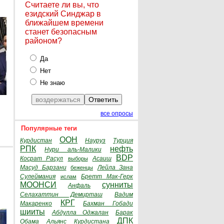
Считаете ли вы, что
езидский Синджар в
ближайшем времени
станет безопасным
районом?
Да
Нет
Не знаю
все опросы
Популярные теги
ООН
Курдистан
Науруз
Турция
РПК
нефть
Нури аль-Малики
BDP
Косрат Расул
Асаиш
выборы
Масуд Барзани
Лейла Зана
беженцы
Сулеймания
Бретт Мак-Герк
ислам
МООНСИ
сунниты
Анфаль
Селахаттин Демирташ
Вадим
КРГ
Макаренко
Бахман Гобади
шииты
Абдулла Оджалан
Барак
ДПК
Обама
Альянс Курдистана