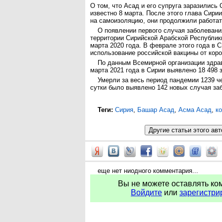
О том, что Асад и его супруга заразились 
известно 8 марта. После этого глава Сири
на самоизоляцию, они продолжили работат
О появлении первого случая заболевани
территории Сирийской Арабской Республик
марта 2020 года. В феврале этого года в 
использование российской вакцины от коро
По данным Всемирной организации здрав
марта 2021 года в Сирии выявлено 18 498 
Умерли за весь период пандемии 1239 ч
сутки было выявлено 142 новых случая за
Теги:
Сирия
,
Башар Асад
,
Асма Асад
,
к
еще нет ниодного комментария...
Вы не можете оставлять ко
Войдите
или
зарегистри