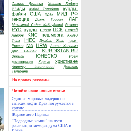
Сакине Джансиз
Хошави Бабакр
езиды
курды-
Кубад Талабани
файли
США
МИД РФ
Ирак
геноцид
ЛАГ
Дохук
Горран
Мохаммед Садек Кабоудванд
Рожава
PYD
курды
ПСК
Сирия
Сергей
KNC
пешмерга
Лавров
Ахмед
IHEC
Тюрк
Джабар Явар
теракт
газ
HRW
Россия
Ашти Хаврами
KURDISTAN.RU
Джо Байден
ЮНЕСКО
Эрбиль
Иран
христиане
Киркук
демонстрация
Amnesty International
Джаляль
Талабани
На правах рекламы
Читайте наши новые статьи
Один из мировых лидеров по
запасам нефти Ирак погружается в
кризис
Жаркое лето Парижа
"Подводные камни" на пути
реализации меморандума США и
Ирана