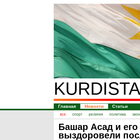
KURDISTA
Главная
Новости
Статьи
все
спорт
религия
политика
эко
Башар Асад и его
выздоровели пос