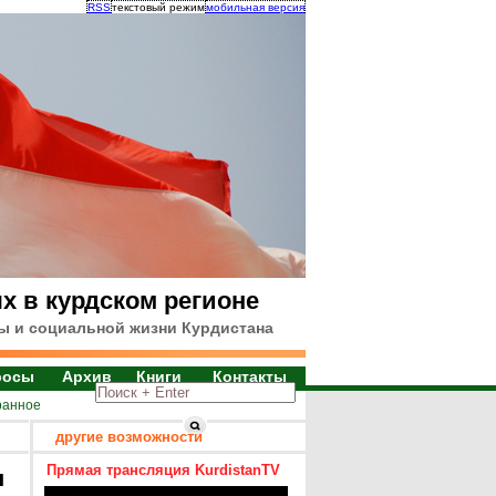
RSS
текстовый режим
мобильная версия
х в курдском регионе
ы и социальной жизни Курдистана
росы
Архив
Книги
Контакты
ранное
другие возможности
Прямая трансляция KurdistanTV
я