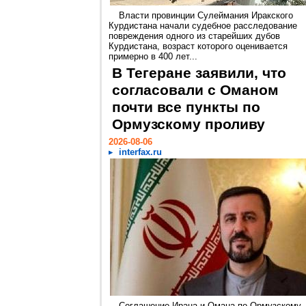
Власти провинции Сулеймания Иракского
Курдистана начали судебное расследование
повреждения одного из старейших дубов
Курдистана, возраст которого оценивается
примерно в 400 лет...
В Тегеране заявили, что
согласовали с Оманом
почти все пункты по
Ормузскому проливу
2026-08-06
interfax.ru
Соглашение Ирана и Омана по Ормузскому