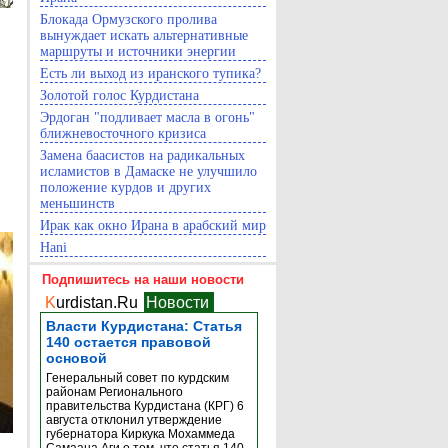
Блокада Ормузского пролива
вынуждает искать альтернативные
маршруты и источники энергии
Есть ли выход из иранского тупика?
Золотой голос Курдистана
Эрдоган "подливает масла в огонь"
ближневосточного кризиса
Замена баасистов на радикальных
исламистов в Дамаске не улучшило
положение курдов и других
меньшинств
Ирак как окно Ирана в арабский мир
Hani
Подпишитесь на наши новости
K
urdistan.Ru
Новости
Власти Курдистана: Статья
140 остается правовой
основой
Генеральный совет по курдским
районам Регионального
правительства Курдистана (КРГ) 6
августа отклонил утверждение
губернатора Киркука Мохаммеда