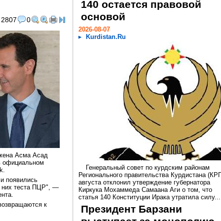
140 остается правовой
основой
2807
0
2026-08-07
Kurdistan.Ru
 жена Асма Асад
 в официальном
Генеральный совет по курдским районам
k.
Регионального правительства Курдистана (КРГ
 и появились
августа отклонил утверждение губернатора
 них теста ПЦР", —
Киркука Мохаммеда Самаана Аги о том, что
ента.
статья 140 Конституции Ирака утратила силу...
 возвращаются к
Президент Барзани