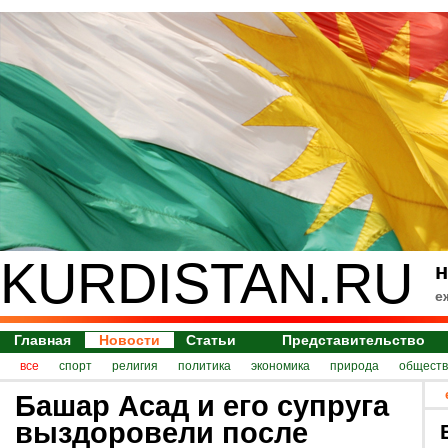
KURDISTAN.RU
н
е
Главная
Новости
Статьи
Представительство
все
спорт
религия
политика
экономика
природа
обществ
Башар Асад и его супруга
выздоровели после