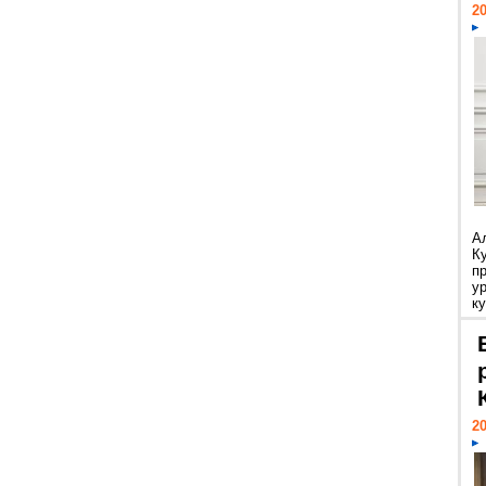
20
А
К
п
у
ку
20