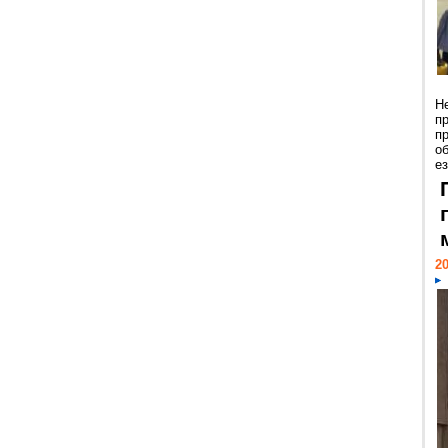
Н
п
п
о
ез
20