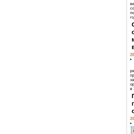
ве
с
п
го
20
р
пр
з
о
в
20