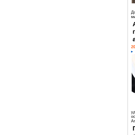
Д
м
20
у
ос
Ar