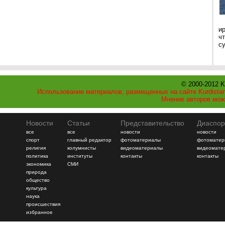
и
ч
с
© 2000-2012 K
Использование материалов, размещенных на сайте Kurdistan
Мнение авторов мож
Новости
Статьи
Представительство
Диаспор
все
все
новости
новости
спорт
главный редактор
фотоматериалы
фотоматер
религия
колумнисты
видеоматериалы
видеомате
политика
институты
контакты
контакты
экономика
СМИ
природа
общество
культура
наука
происшествия
избранное