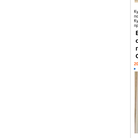
К
п
К
пр
20