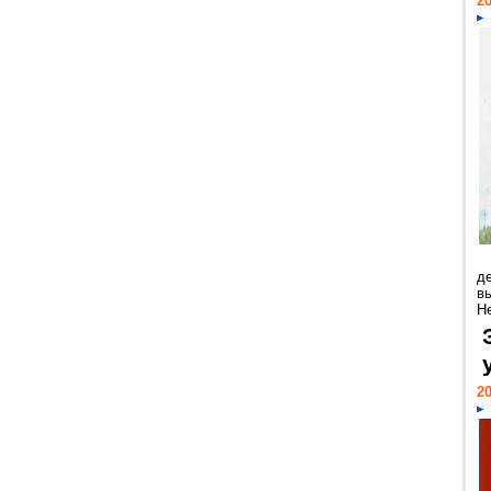
20
д
в
Н
20