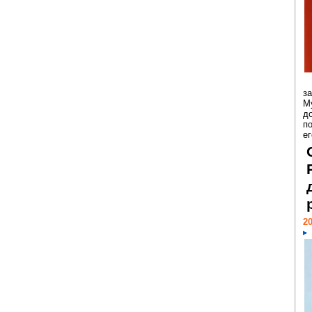
з
М
д
п
ег
20