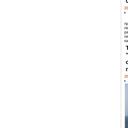
20
п
п
р
п
ка
20