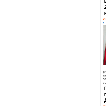
20
р
ав
з
с