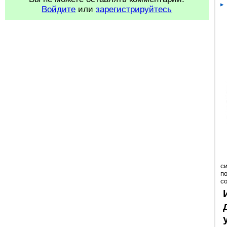
Войдите
или
зарегистрируйтесь
с
п
с