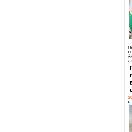
Н
п
А
ли
20