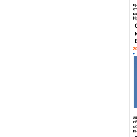
п
о
к
И
20
а
ей
о
и