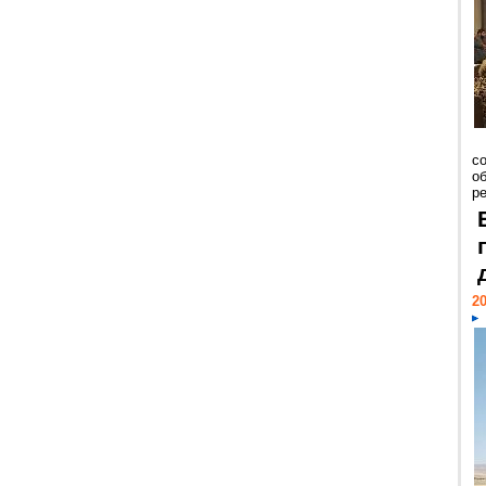
со
о
ре
20