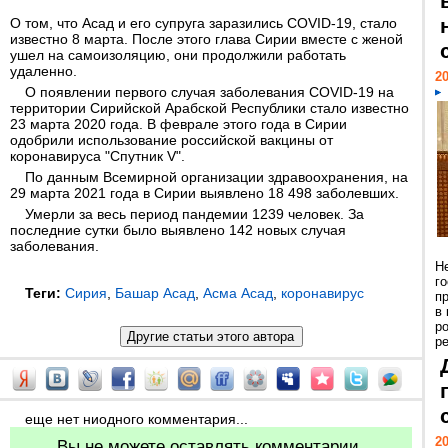
О том, что Асад и его супруга заразились COVID-19, стало
известно 8 марта. После этого глава Сирии вместе с женой
ушел на самоизоляцию, они продолжили работать
удаленно.
20
О появлении первого случая заболевания СOVID-19 на
территории Сирийской Арабской Республики стало известно
23 марта 2020 года. В феврале этого года в Сирии
одобрили использование российской вакцины от
коронавируса "Спутник V".
По данным Всемирной организации здравоохранения, на
29 марта 2021 года в Сирии выявлено 18 498 заболевших.
Умерли за весь период пандемии 1239 человек. За
последние сутки было выявлено 142 новых случая
заболевания.
Н
г
Теги:
Сирия
,
Башар Асад
,
Асма Асад
,
коронавирус
п
в
р
ре
еще нет ниодного комментария...
20
Вы не можете оставлять комментарии.