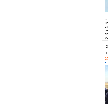
п
н
з
р
п
ре
20