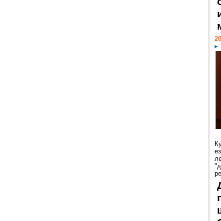
20
К
е
л
"
р