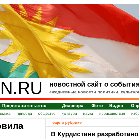
N.RU
новостной сайт о события
ежедневные новости политики, культур
Представительство
Диаспора
Фото
Видео
Оп
номика
природа
общество
культура
наука
происшествия
изб
еще в рубрике
овила
В Курдистане разработано