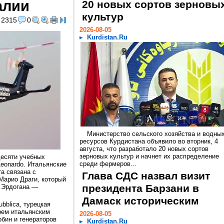
алии
20 новых сортов зерновы
культур
2315
0
2026-08-05
Kurdistan.Ru
Министерство сельского хозяйства и водны
ресурсов Курдистана объявило во вторник, 4
августа, что разработало 20 новых сортов
зерновых культур и начнет их распределение
десяти учебных
среди фермеров...
eonardo. Итальянские
а связана с
Глава СДС назвал визит
Марио Драги, который
президента Барзани в
а Эрдогана —
Дамаск историческим
bblica, турецкая
рем итальянским
2026-08-05
бин и генераторов
Kurdistan.Ru