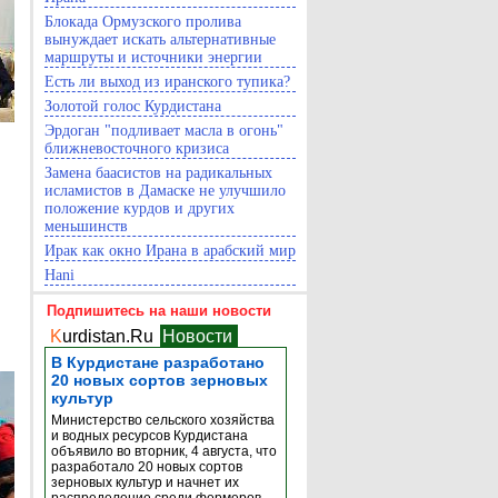
Блокада Ормузского пролива
вынуждает искать альтернативные
маршруты и источники энергии
Есть ли выход из иранского тупика?
Золотой голос Курдистана
Эрдоган "подливает масла в огонь"
ближневосточного кризиса
Замена баасистов на радикальных
исламистов в Дамаске не улучшило
положение курдов и других
меньшинств
Ирак как окно Ирана в арабский мир
Hani
Подпишитесь на наши новости
K
urdistan.Ru
Новости
В Курдистане разработано
20 новых сортов зерновых
культур
Министерство сельского хозяйства
и водных ресурсов Курдистана
объявило во вторник, 4 августа, что
разработало 20 новых сортов
зерновых культур и начнет их