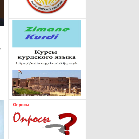
и
о
Опросы