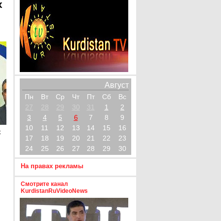
х
Август
Пн
Вт
Ср
Чт
Пт
Сб
Вс
27
28
29
30
31
1
2
3
4
5
6
7
8
9
10
11
12
13
14
15
16
х
17
18
19
20
21
22
23
24
25
26
27
28
29
30
На правах рекламы
Смотрите канал
KurdistanRuVideoNews