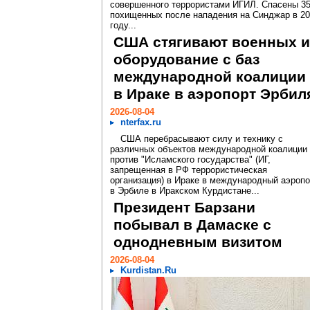
совершенного террористами ИГИЛ. Спасены 3
похищенных после нападения на Синджар в 2
году...
США стягивают военных и
оборудование с баз
международной коалиции
в Ираке в аэропорт Эрбил
2026-08-04
nterfax.ru
США перебрасывают силу и технику с
различных объектов международной коалиции
против "Исламского государства" (ИГ,
запрещенная в РФ террористическая
организация) в Ираке в международный аэропо
в Эрбиле в Иракском Курдистане...
Президент Барзани
побывал в Дамаске с
однодневным визитом
2026-08-04
Kurdistan.Ru