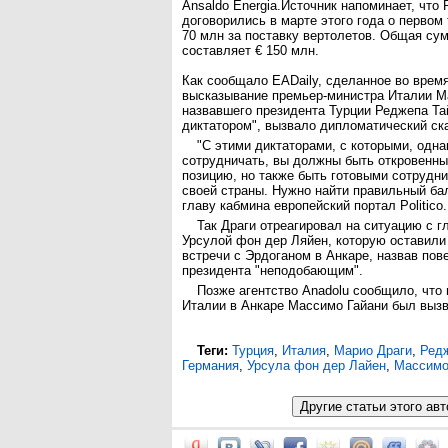
Ansaldo Energia.Источник напоминает, что
договорились в марте этого года о первом
70 млн за поставку вертолетов. Общая су
составляет € 150 млн.
Как сообщало EADaily, сделанное во врем
высказывание премьер-министра Италии М
назвавшего президента Турции Реджепа Та
диктатором", вызвало дипломатический ск
"С этими диктаторами, с которыми, одна
сотрудничать, вы должны быть откровенны
позицию, но также быть готовыми сотрудни
своей страны. Нужно найти правильный ба
главу кабмина европейский портал Politico.
Так Драги отреагировал на ситуацию с 
Урсулой фон дер Ляйен, которую оставили
встречи с Эрдоганом в Анкаре, назвав пов
президента "неподобающим".
Позже агентство Anadolu сообщило, что 
Италии в Анкаре Массимо Гайани был вызв
Теги:
Турция
,
Италия
,
Марио Драги
,
Редж
Германия
,
Урсула фон дер Лайен
,
Массимо