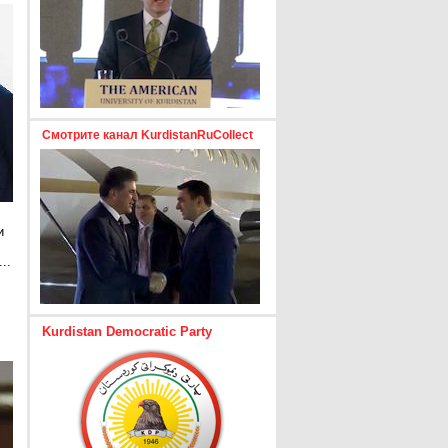
Смотрите канал KurdistanRuCollect
и
..
е
Kurdistan Democratic Party