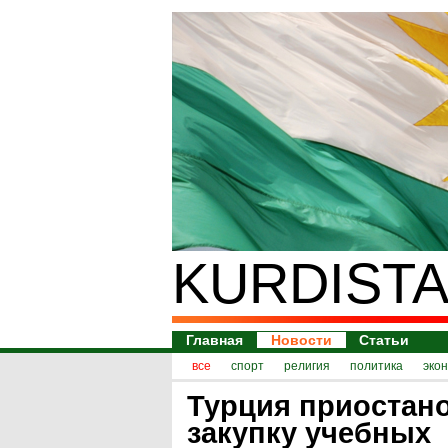
KURDISTA
Главная
Новости
Статьи
все
спорт
религия
политика
эко
Турция приостан
закупку учебных