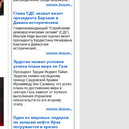
распределение среди фермеров...
читать дальше...
Глава СДС назвал визит
президента Барзани в
Дамаск историческим
Главнокомандующий "Сирийскими
демократическими силами" (СДС)
Мазлум Абди высоко оценил визит
президента Курдистана Нечирвана
Барзани в Дамаск как
исторический...
читать дальше...
Эрдоган назвал условие
успеха плана мира по Газе
Президент Турции Реджеп Тайип
Эрдоган заявил наследному
принцу Саудовской Аравии
Мухаммеду бин Салману, что успех
плана по достижению мира в
секторе Газа зависит от полного
выполнения Израилем
обязательств по его второму
этапу...
читать дальше...
Один из мировых лидеров
по запасам нефти Ирак
погружается в кризис