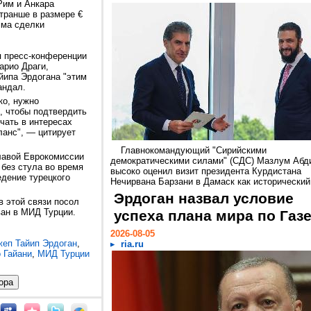
 Рим и Анкара
 транше в размере €
мма сделки
я пресс-конференции
арио Драги,
йипа Эрдогана "этим
андал.
ко, нужно
, чтобы подтвердить
чать в интересах
ланс", — цитирует
Главнокомандующий "Сирийскими
главой Еврокомиссии
демократическими силами" (СДС) Мазлум Абд
 без стула во время
высоко оценил визит президента Курдистана
едение турецкого
Нечирвана Барзани в Дамаск как исторический.
Эрдоган назвал условие
в этой связи посол
ан в МИД Турции.
успеха плана мира по Газ
2026-08-05
еп Тайип Эрдоган
,
ria.ru
 Гайани
,
МИД Турции