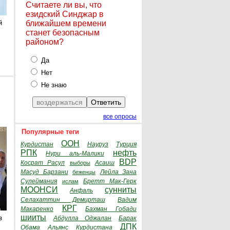
Считаете ли вы, что
езидский Синджар в
й
ближайшем времени
станет безопасным
районом?
Да
Нет
Не знаю
все опросы
Популярные теги
ООН
Курдистан
Науруз
Турция
РПК
нефть
Нури аль-Малики
BDP
Косрат Расул
Асаиш
выборы
Масуд Барзани
Лейла Зана
беженцы
Сулеймания
Бретт Мак-Герк
ислам
МООНСИ
сунниты
Анфаль
Селахаттин Демирташ
Вадим
КРГ
Макаренко
Бахман Гобади
шииты
з
Абдулла Оджалан
Барак
ДПК
Обама
Альянс Курдистана