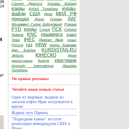
595
Сакине Джансиз
Хошави Бабакр
014
езиды
курды-
Кубад Талабани
файли
США
МИД РФ
Ирак
геноцид
ЛАГ
Дохук
Горран
Мохаммед Садек Кабоудванд
Рожава
PYD
курды
ПСК
Сирия
Сергей
KNC
пешмерга
Лавров
Ахмед
я
IHEC
Тюрк
Джабар Явар
теракт
газ
HRW
Россия
Ашти Хаврами
KURDISTAN.RU
Джо Байден
ЮНЕСКО
Эрбиль
Иран
христиане
Киркук
демонстрация
Amnesty International
Джаляль
Талабани
рт
На правах рекламы
Читайте наши новые статьи
Один из мировых лидеров по
запасам нефти Ирак погружается в
кризис
Жаркое лето Парижа
"Подводные камни" на пути
реализации меморандума США и
Ирана