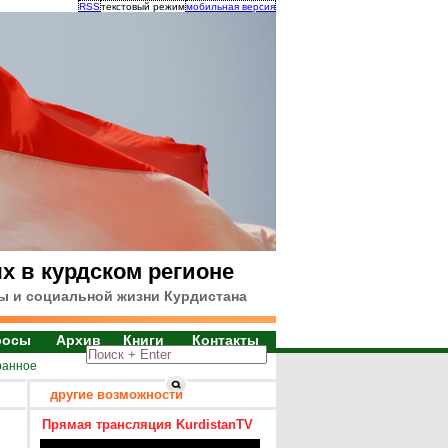
RSS
текстовый режим
мобильная версия
х в курдском регионе
ы и социальной жизни Курдистана
росы
Архив
Книги
Контакты
ранное
другие возможности
Прямая трансляция KurdistanTV