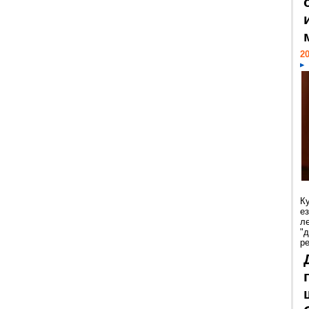
20
К
е
л
"
р