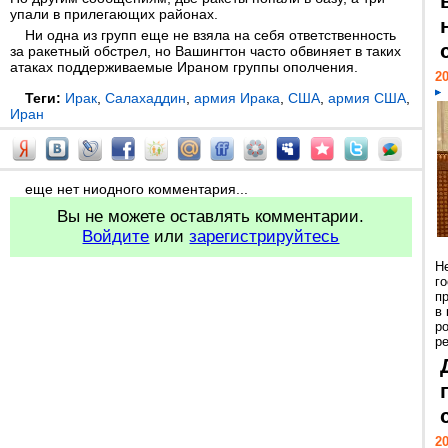
упали в прилегающих районах.
Ни одна из групп еще не взяла на себя ответственность
за ракетный обстрел, но Вашингтон часто обвиняет в таких
атаках поддерживаемые Ираном группы ополчения.
20
Теги:
Ирак
,
Салахаддин
,
армия Ирака
,
США
,
армия США
,
Иран
еще нет ниодного комментария...
Вы не можете оставлять комментарии.
Войдите
или
зарегистрируйтесь
Н
г
п
в
р
ре
20