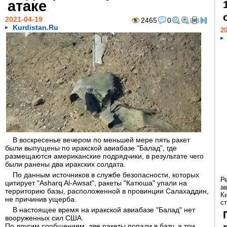
атаке
2021-04-19
2465
0
Kurdistan.Ru
20
В воскресенье вечером по меньшей мере пять ракет
были выпущены по иракской авиабазе "Балад", где
размещаются американские подрядчики, в результате чего
были ранены два иракских солдата.
По данным источников в службе безопасности, которых
Р
цитирует "Asharq Al-Awsat", ракеты "Катюша" упали на
а
территорию базы, расположенной в провинции Салахаддин,
К
не причинив ущерба.
ст
В настоящее время на иракской авиабазе "Балад" нет
вооруженных сил США.
По другим сообщениям, две ракеты попали в базу, а три