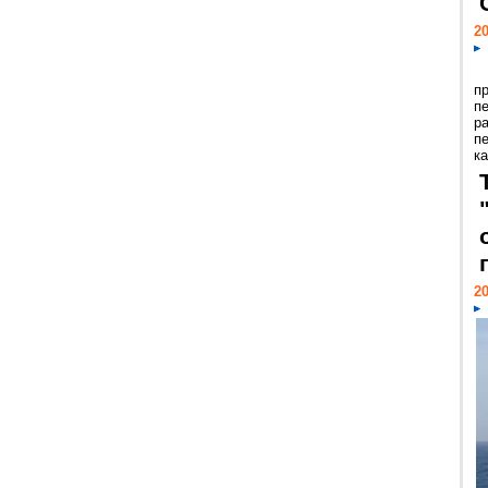
20
п
п
р
п
ка
20