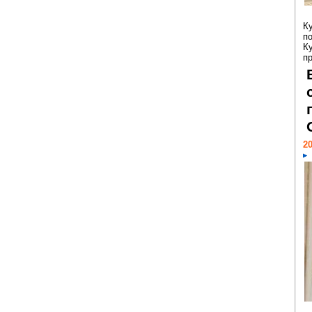
К
п
К
пр
20