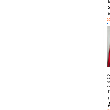
20
р
ав
з
с