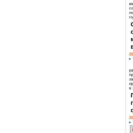
ве
с
п
го
20
р
пр
з
о
в
20