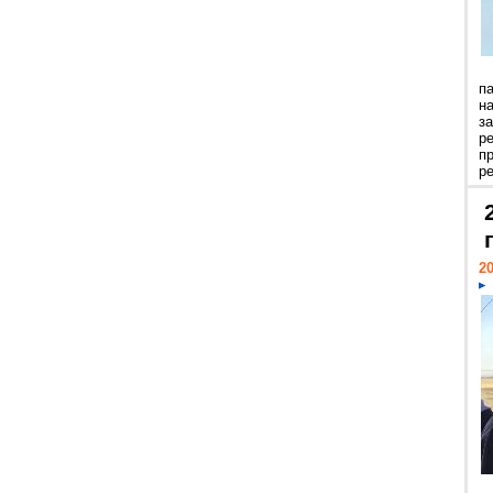
п
н
з
р
п
ре
20