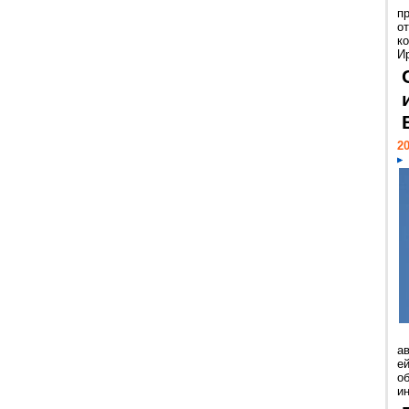
п
о
к
И
20
а
ей
о
и