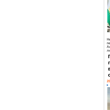
Н
п
А
ли
20