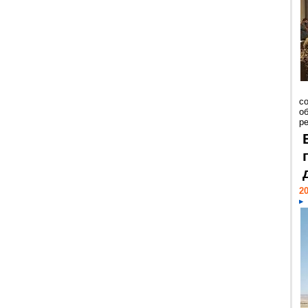
со
о
ре
20