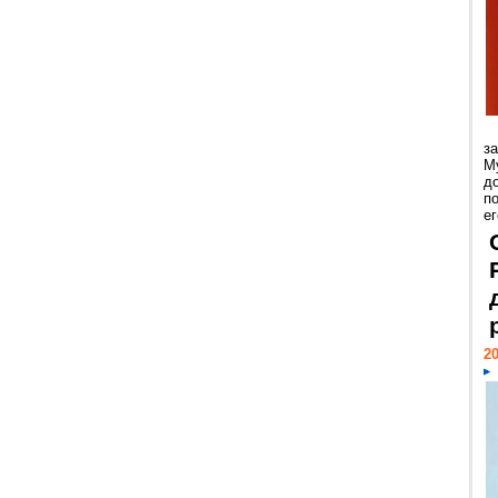
з
М
д
п
ег
20