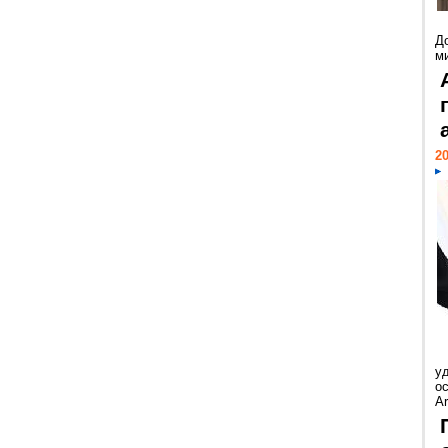
Д
м
20
у
ос
Ar