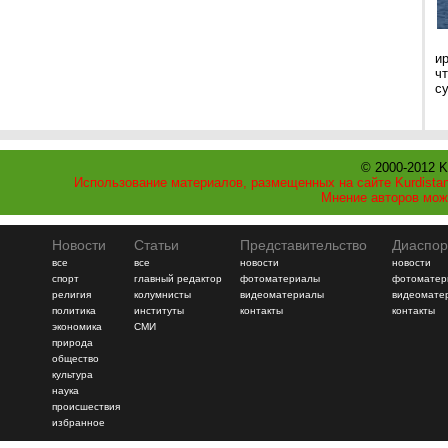
и
ч
с
© 2000-2012 K
Использование материалов, размещенных на сайте Kurdistan
Мнение авторов мож
Новости
Статьи
Представительство
Диаспор
все
все
новости
новости
спорт
главный редактор
фотоматериалы
фотоматер
религия
колумнисты
видеоматериалы
видеомате
политика
институты
контакты
контакты
экономика
СМИ
природа
общество
культура
наука
происшествия
избранное