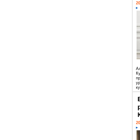
20
А
К
п
у
ку
20