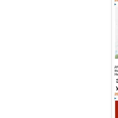
20
д
в
Н
20