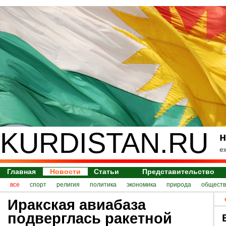
KURDISTAN.RU
н
е
Главная
Новости
Статьи
Представительство
все
спорт
религия
политика
экономика
природа
обществ
Иракская авиабаза
подверглась ракетной