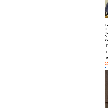
Н
п
п
о
ез
20