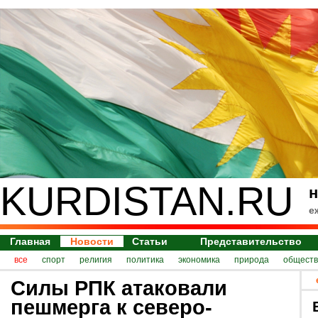
KURDISTAN.RU
н
е
Главная
Новости
Статьи
Представительство
все
спорт
религия
политика
экономика
природа
обществ
Силы РПК атаковали
пешмерга к северо-