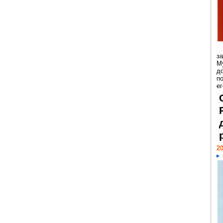
з
М
д
п
ег
20