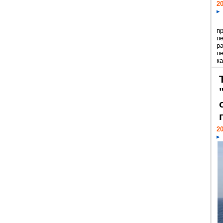
20
п
п
р
п
ка
20