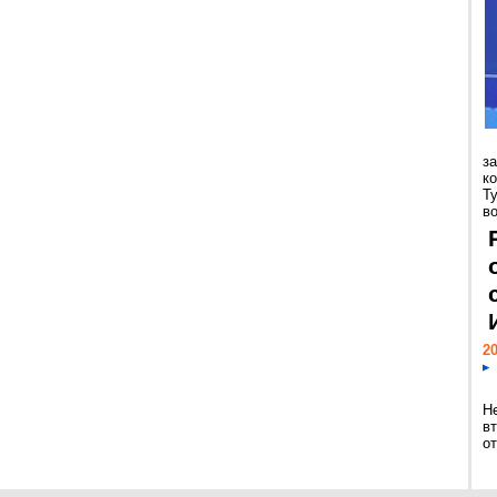
з
к
Т
во
20
Н
в
о