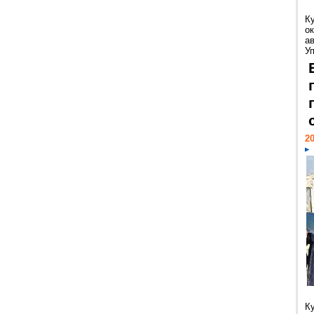
К
ок
а
У
20
К