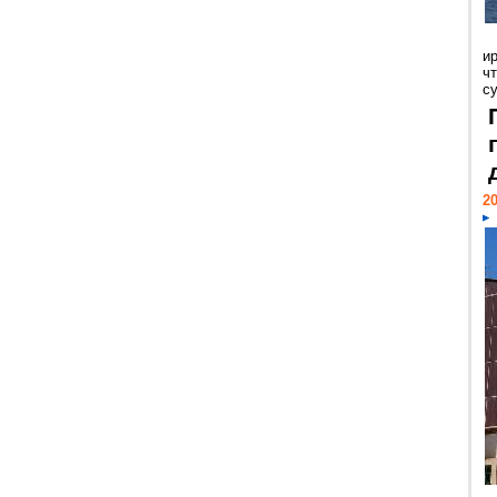
и
ч
с
20