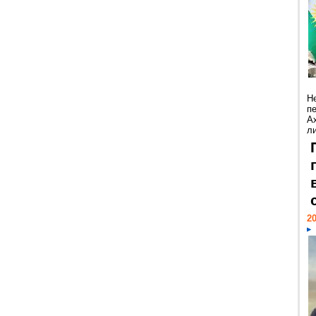
Н
п
А
ли
20