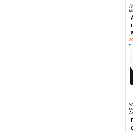
Д
м
20
у
ос
Ar