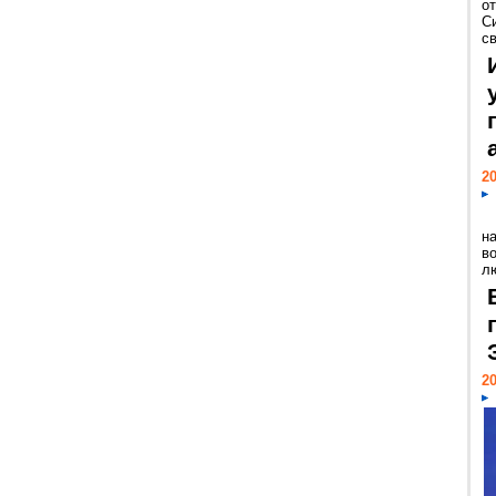
о
С
св
20
н
в
лю
20