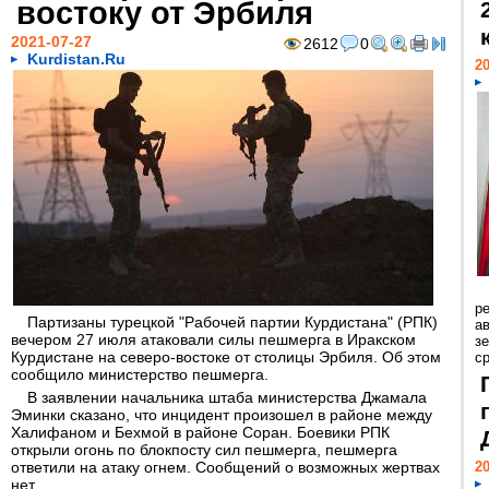
востоку от Эрбиля
2021-07-27
2612
0
Kurdistan.Ru
20
р
Партизаны турецкой "Рабочей партии Курдистана" (РПК)
ав
вечером 27 июля атаковали силы пешмерга в Иракском
з
Курдистане на северо-востоке от столицы Эрбиля. Об этом
с
сообщило министерство пешмерга.
В заявлении начальника штаба министерства Джамала
Эминки сказано, что инцидент произошел в районе между
Халифаном и Бехмой в районе Соран. Боевики РПК
открыли огонь по блокпосту сил пешмерга, пешмерга
ответили на атаку огнем. Сообщений о возможных жертвах
20
нет.