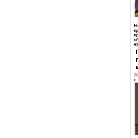
Н
п
п
о
ез
20