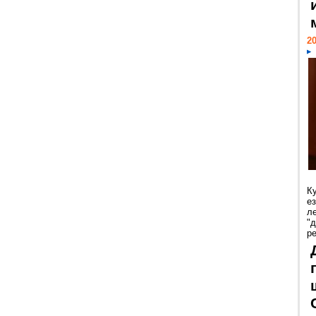
20
К
е
л
"
р