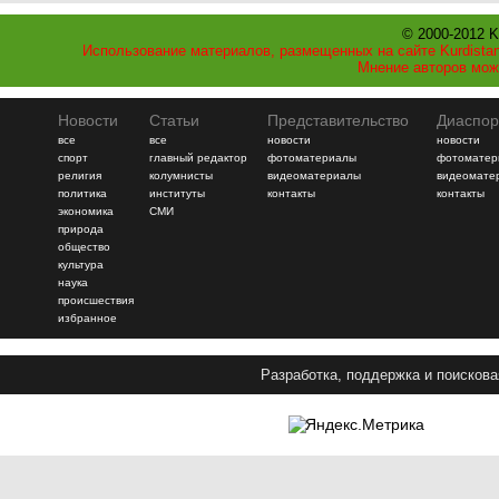
© 2000-2012 K
Использование материалов, размещенных на сайте Kurdistan
Мнение авторов мож
Новости
Статьи
Представительство
Диаспор
все
все
новости
новости
спорт
главный редактор
фотоматериалы
фотоматер
религия
колумнисты
видеоматериалы
видеомате
политика
институты
контакты
контакты
экономика
СМИ
природа
общество
культура
наука
происшествия
избранное
Разработка, поддержка и поискова