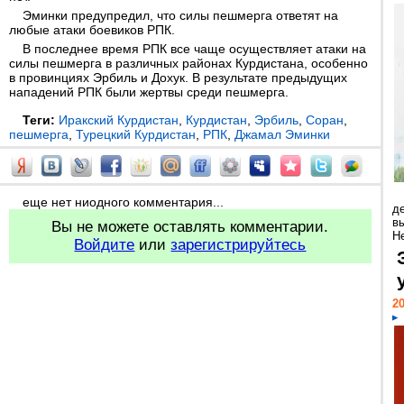
Эминки предупредил, что силы пешмерга ответят на
любые атаки боевиков РПК.
В последнее время РПК все чаще осуществляет атаки на
силы пешмерга в различных районах Курдистана, особенно
в провинциях Эрбиль и Дохук. В результате предыдущих
нападений РПК были жертвы среди пешмерга.
Теги:
Иракский Курдистан
,
Курдистан
,
Эрбиль
,
Соран
,
пешмерга
,
Турецкий Курдистан
,
РПК
,
Джамал Эминки
еще нет ниодного комментария...
д
в
Вы не можете оставлять комментарии.
Н
Войдите
или
зарегистрируйтесь
20