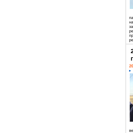
п
н
з
р
п
ре
20
ве