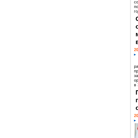
с
п
го
20
р
пр
з
о
в
20