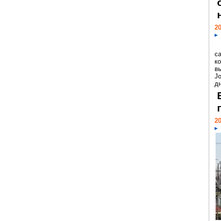
20
с
к
в
Jo
дн
20