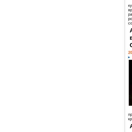
к
в
р
р
с
20
п
к