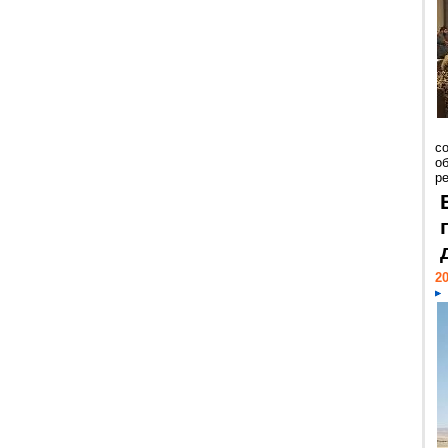
со
о
ре
20