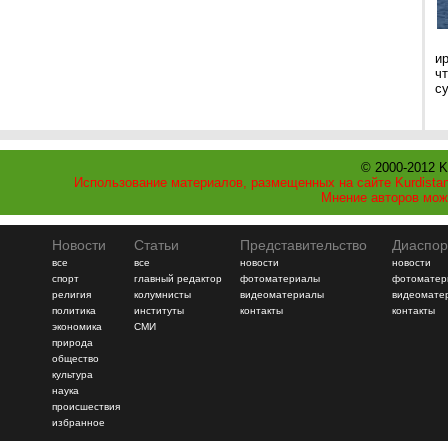
и
ч
с
© 2000-2012 K
Использование материалов, размещенных на сайте Kurdistan
Мнение авторов мож
Новости
Статьи
Представительство
Диаспор
все
все
новости
новости
спорт
главный редактор
фотоматериалы
фотоматер
религия
колумнисты
видеоматериалы
видеомате
политика
институты
контакты
контакты
экономика
СМИ
природа
общество
культура
наука
происшествия
избранное