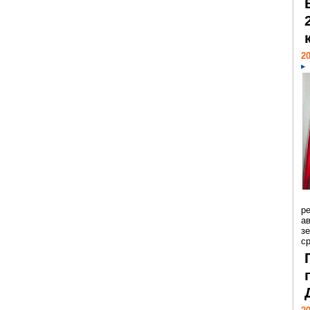
20
р
ав
з
с