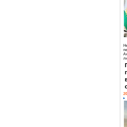
Н
п
А
ли
20