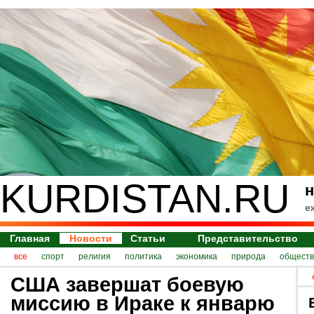
KURDISTAN.RU
н
е
Главная
Новости
Статьи
Представительство
все
спорт
религия
политика
экономика
природа
обществ
США завершат боевую
миссию в Ираке к январю