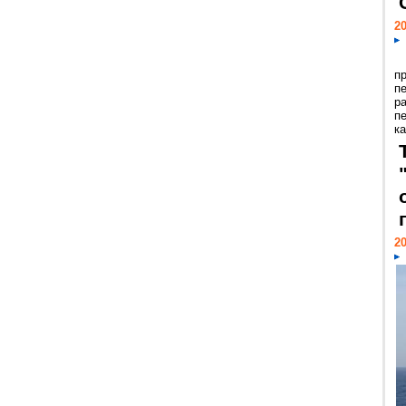
20
п
п
р
п
ка
20