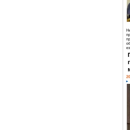
Н
п
п
о
ез
20