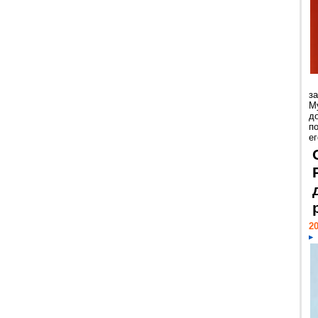
з
М
д
п
ег
20