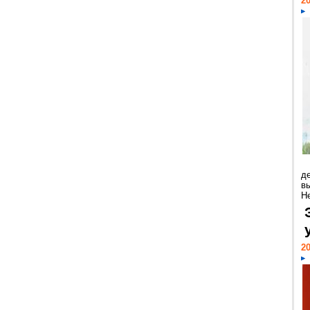
20
д
в
Н
20