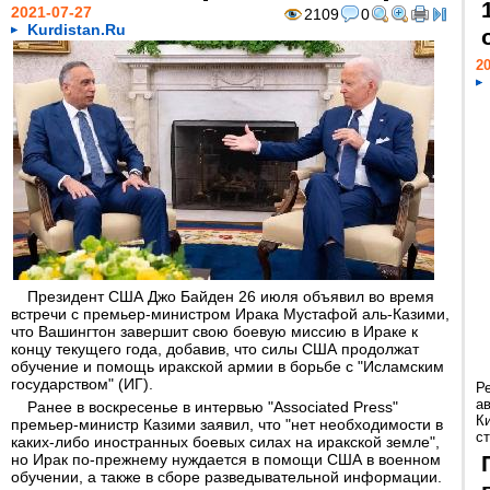
2021-07-27
2109
0
Kurdistan.Ru
20
Президент США Джо Байден 26 июля объявил во время
встречи с премьер-министром Ирака Мустафой аль-Казими,
что Вашингтон завершит свою боевую миссию в Ираке к
концу текущего года, добавив, что силы США продолжат
обучение и помощь иракской армии в борьбе с "Исламским
государством" (ИГ).
Р
а
Ранее в воскресенье в интервью "Associated Press"
К
премьер-министр Казими заявил, что "нет необходимости в
ст
каких-либо иностранных боевых силах на иракской земле",
но Ирак по-прежнему нуждается в помощи США в военном
обучении, а также в сборе разведывательной информации.