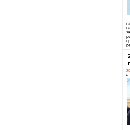
п
н
з
р
п
ре
20