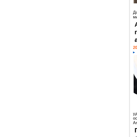
Д
м
20
у
ос
Ar