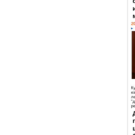
20
К
е
л
"
р