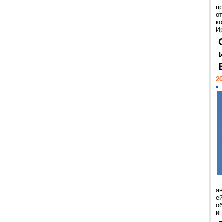
п
о
к
И
20
а
ей
о
и