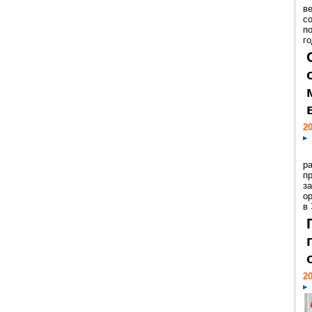
ве
с
п
го
20
р
пр
з
о
в
20