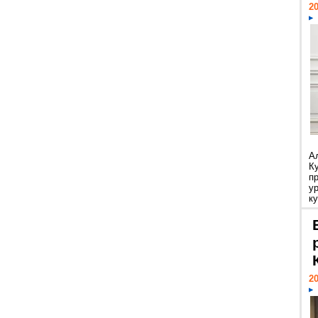
20
А
К
п
у
ку
20