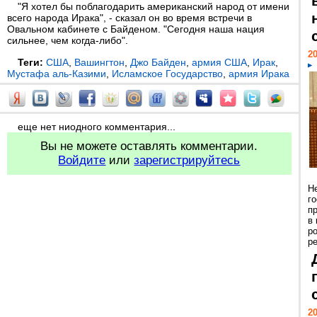
"Я хотел бы поблагодарить американский народ от имени
всего народа Ирака", - сказал он во время встречи в
Овальном кабинете с Байденом. "Сегодня наша нация
сильнее, чем когда-либо".
20
Теги:
США
,
Вашингтон
,
Джо Байден
,
армия США
,
Ирак
,
Мустафа аль-Казими
,
Исламское Государство
,
армия Ирака
еще нет ниодного комментария...
Вы не можете оставлять комментарии.
Войдите
или
зарегистрируйтесь
Н
г
п
в
р
ре
20