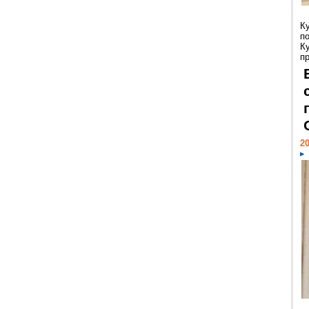
К
п
К
пр
20