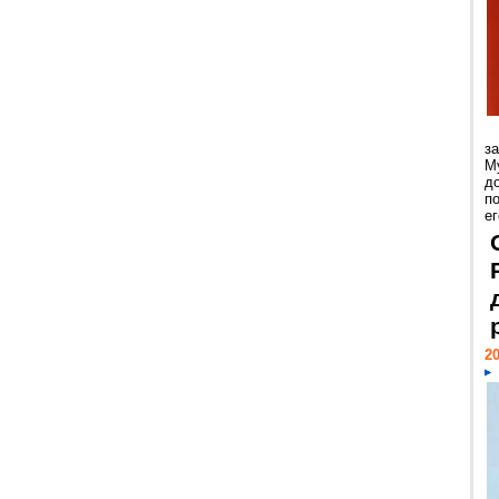
з
М
д
п
ег
20