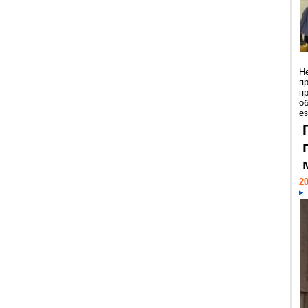
Н
п
п
о
ез
20