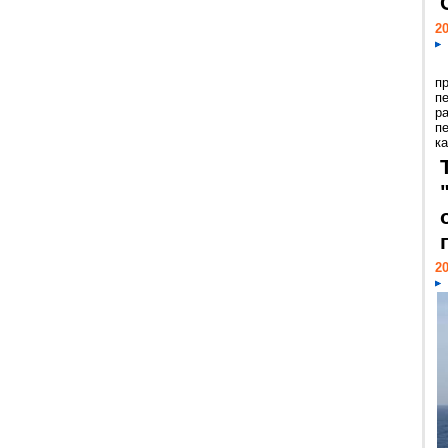
20
п
п
р
п
ка
20