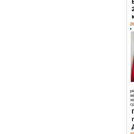
20
р
ав
з
с