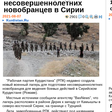
несовершеннолетних
новобранцев в Сирии
20
2021-08-07
2901
0
Kurdistan.Ru
"Рабочая партия Курдистана" (РПК) недавно создала
новый военный лагерь для подготовки несовершеннолетних
новобранцев для ведения боевых действий в Сирийском
Р
Курдистане (Рожаве).
а
К
Местные источники сообщили агентству "BasNews", что
ст
лагерь расположен в районе Дерик к западу от Камышлы в
северо-восточной Сирии, на границе с Турцией.
Дети, завербованные РПК, действуют под названием