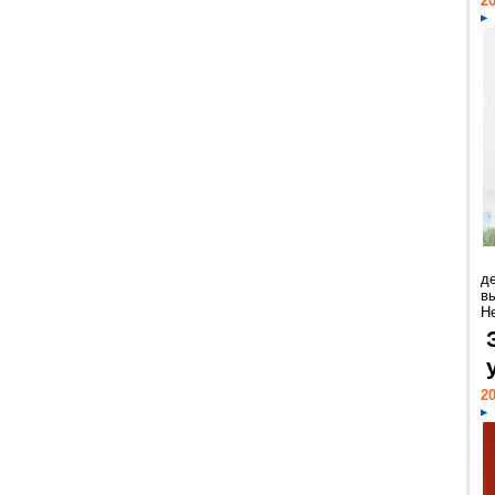
20
д
в
Н
20