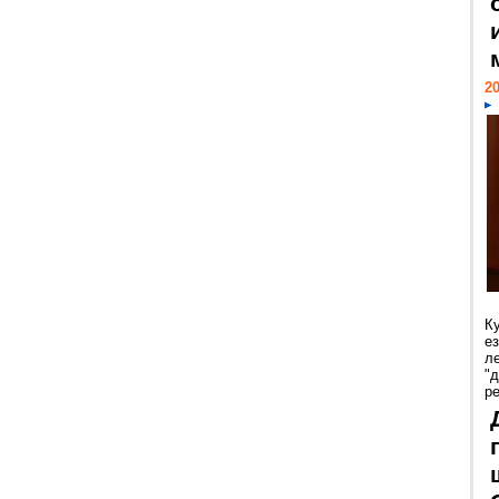
20
К
е
л
"
р