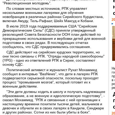
"Революционная молодежь".
По словам местных источников, РПК управляет
несколькими военными лагерями для обучения
новобранцев в различных районах Сирийского Курдистана,
20
включая Амуду, Тель-Рафаат, Шейх Максуд и Кобани.
В июле 2019 года поддерживаемые США "Сирийские
Демократические Силы" (СДС) приняли утвержденный
резолюцией Совета Безопасности ООН план действий по
прекращению использования и вербовки детей для военной
подготовки в своих рядах. В последующих отчетах
сообщалось, что СДС придерживались соглашения.
СДС действуют на сирийских курдских территориях, но
они тесно связаны с РПК. "Отряды народной самообороны"
(YPG) - одно из ответвлений PПK в Сирии, составляют
основу СДС.
Н
Политический активист и журналист Рухат Мохаммед
г
сообщил в интервью "BasNews", что дети в лагерях РПК
п
подвергаются серьезной опасности, поскольку проходят
в
процесс "промывания мозгов", который готовит их к
р
военным действиям.
ре
"Эти дети должны ходить в школу и получать надлежащее
образование, а не военную и идеологическую подготовку", -
сказал Мохаммед. "РПК и связанные с ней организации к
настоящему времени похитили тысячи детей, мальчиков и
девочек и обучили их в своих лагерях в Кандиле, Синджаре
и других районах. Сотни из них были убиты в боях".
20