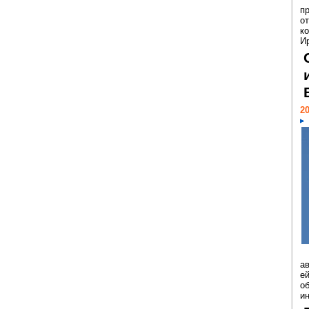
п
о
к
И
20
а
ей
о
и