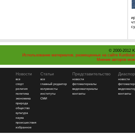
и
ч
с
© 2000-2012 K
Использование материалов, размещенных на сайте Kurdistan
Мнение авторов мож
Новости
Статьи
Представительство
Диаспор
все
все
новости
новости
спорт
главный редактор
фотоматериалы
фотоматер
религия
колумнисты
видеоматериалы
видеомате
политика
институты
контакты
контакты
экономика
СМИ
природа
общество
культура
наука
происшествия
избранное