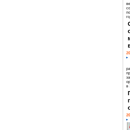
ве
с
п
го
20
р
пр
з
о
в
20