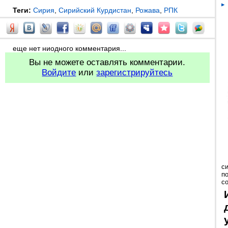
Теги:
Сирия
,
Сирийский Курдистан
,
Рожава
,
РПК
еще нет ниодного комментария...
Вы не можете оставлять комментарии.
Войдите
или
зарегистрируйтесь
с
п
с