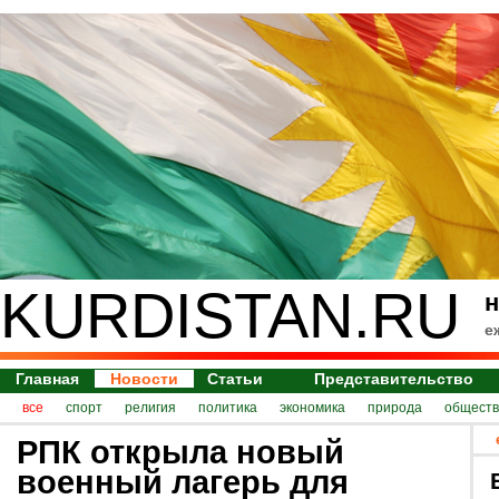
KURDISTAN.RU
н
е
Главная
Новости
Статьи
Представительство
все
спорт
религия
политика
экономика
природа
обществ
РПК открыла новый
военный лагерь для