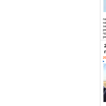
п
н
з
р
п
ре
20