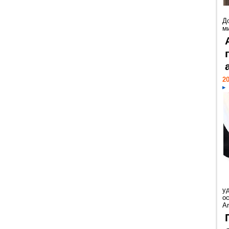
Д
м
20
у
ос
Ar