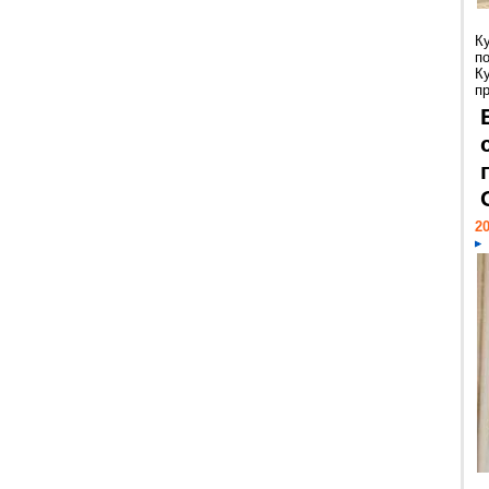
К
п
К
пр
20