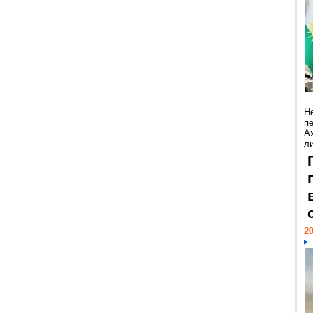
Н
п
А
ли
20