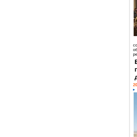
со
о
ре
20