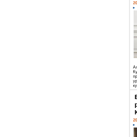
20
А
К
п
у
ку
20