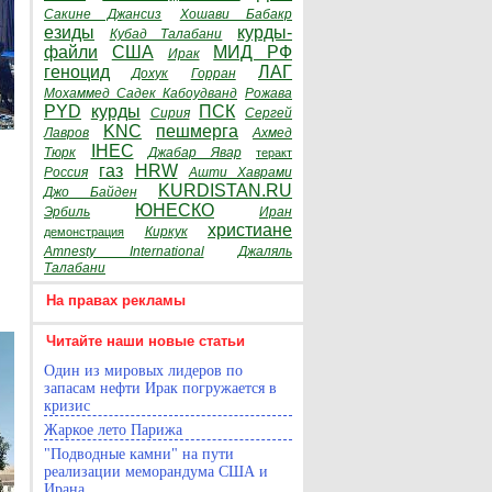
Сакине Джансиз
Хошави Бабакр
езиды
курды-
Кубад Талабани
файли
США
МИД РФ
Ирак
геноцид
ЛАГ
Дохук
Горран
Мохаммед Садек Кабоудванд
Рожава
PYD
курды
ПСК
Сирия
Сергей
KNC
пешмерга
Лавров
Ахмед
IHEC
Тюрк
Джабар Явар
теракт
газ
HRW
Россия
Ашти Хаврами
KURDISTAN.RU
Джо Байден
ЮНЕСКО
Эрбиль
Иран
христиане
Киркук
демонстрация
Amnesty International
Джаляль
Талабани
На правах рекламы
Читайте наши новые статьи
Один из мировых лидеров по
запасам нефти Ирак погружается в
кризис
Жаркое лето Парижа
"Подводные камни" на пути
реализации меморандума США и
Ирана