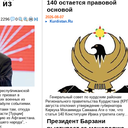
 из
140 остается правовой
основой
2026-08-07
2296
0
Kurdistan.Ru
республиканской
 призвал в
Генеральный совет по курдским районам
ких военных из
Регионального правительства Курдистана (КРГ
абуле событиями.
августа отклонил утверждение губернатора
тами там, откуда
Киркука Мохаммеда Самаана Аги о том, что
асти [Турции]
статья 140 Конституции Ирака утратила силу...
цию из Афганистана.
Президент Барзани
шего народа", -
r.