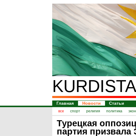
KURDISTA
Главная
Новости
Статьи
все
спорт
религия
политика
эко
Турецкая оппози
партия призвала 