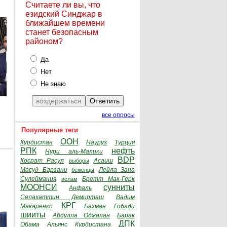
Считаете ли вы, что
езидский Синджар в
ближайшем времени
станет безопасным
районом?
Да
Нет
Не знаю
все опросы
Популярные теги
ООН
Курдистан
Науруз
Турция
РПК
нефть
Нури аль-Малики
BDP
Косрат Расул
Асаиш
выборы
Масуд Барзани
Лейла Зана
беженцы
Сулеймания
Бретт Мак-Герк
ислам
МООНСИ
сунниты
Анфаль
Селахаттин Демирташ
Вадим
КРГ
Макаренко
Бахман Гобади
шииты
Абдулла Оджалан
Барак
ДПК
Обама
Альянс Курдистана