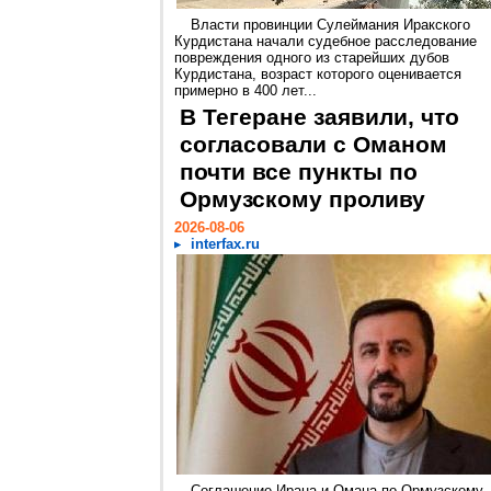
Власти провинции Сулеймания Иракского
Курдистана начали судебное расследование
повреждения одного из старейших дубов
Курдистана, возраст которого оценивается
примерно в 400 лет...
В Тегеране заявили, что
согласовали с Оманом
почти все пункты по
Ормузскому проливу
2026-08-06
interfax.ru
Соглашение Ирана и Омана по Ормузскому