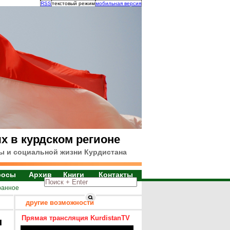
RSS
текстовый режим
мобильная версия
х в курдском регионе
ы и социальной жизни Курдистана
росы
Архив
Книги
Контакты
ранное
другие возможности
Прямая трансляция KurdistanTV
я