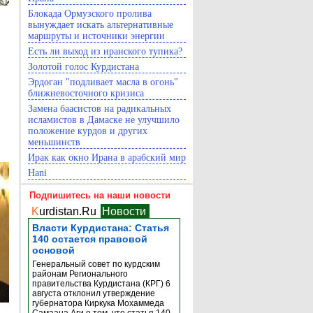
Блокада Ормузского пролива
вынуждает искать альтернативные
маршруты и источники энергии
Есть ли выход из иранского тупика?
Золотой голос Курдистана
Эрдоган "подливает масла в огонь"
ближневосточного кризиса
Замена баасистов на радикальных
исламистов в Дамаске не улучшило
положение курдов и других
меньшинств
Ирак как окно Ирана в арабский мир
Hani
Подпишитесь на наши новости
K
urdistan.Ru
Новости
Власти Курдистана: Статья
140 остается правовой
основой
Генеральный совет по курдским
районам Регионального
правительства Курдистана (КРГ) 6
августа отклонил утверждение
губернатора Киркука Мохаммеда