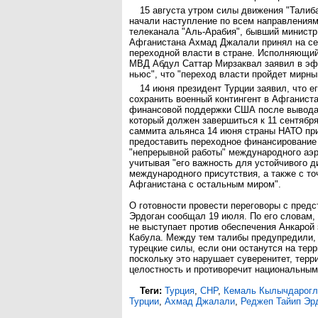
15 августа утром силы движения "Талиб
начали наступление по всем направлениям
телеканала "Аль-Арабия", бывший министр
Афганистана Ахмад Джалали принял на се
переходной власти в стране. Исполняющий
МВД Абдул Саттар Мирзаквал заявил в эф
ньюс", что "переход власти пройдет мирны
14 июня президент Турции заявил, что ег
сохранить военный контингент в Афганист
финансовой поддержки США после вывода 
который должен завершиться к 11 сентября
саммита альянса 14 июня страны НАТО пр
предоставить переходное финансирование
"непрерывной работы" международного аэр
учитывая "его важность для устойчивого д
международного присутствия, а также с то
Афганистана с остальным миром".
О готовности провести переговоры с предс
Эрдоган сообщал 19 июля. По его словам,
не выступает против обеспечения Анкарой
Кабула. Между тем талибы предупредили, 
турецкие силы, если они останутся на тер
поскольку это нарушает суверенитет, тер
целостность и противоречит национальным
Теги:
Турция
,
CHP
,
Кемаль Кылычдарогл
Турции
,
Ахмад Джалали
,
Реджеп Тайип Эр