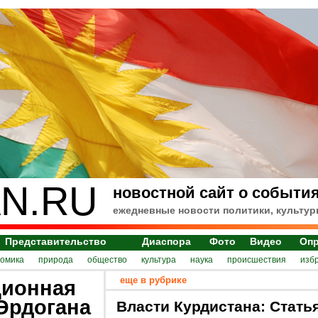
N.RU
новостной сайт о события
ежедневные новости политики, культур
Представительство
Диаспора
Фото
Видео
Оп
номика
природа
общество
культура
наука
происшествия
изб
еще в рубрике
ционная
Эрдогана
Власти Курдистана: Стать