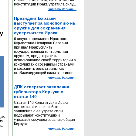
Самаана Аги о том, что статья 140
Конституции Ирака утратила силу...
читать дальше...
Президент Барзани
выступает за монополию на
оружие для сохранения
y
суверенитета Ирака
6 августа президент Иракского
Курдистана Нечирван Барзани
призвал Ирак усилить
государственный контроль над
оружием, предотвратить
использование своей территории в
конфликтах с соседними странами
и сохранить роль страны как
стабилизирующей силы в регионе.
читать дальше...
ДПК отвергает заявления
губернатора Киркука о
статье 140
Статья 140 Конституции Ирака
остается в силе, и любые
заявления о ее утрате силы
подрывают конституцию и
щих
угрожают сосуществованию общин
из
Киркука...
за
читать дальше...