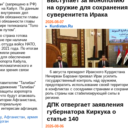
выступает за монополию
ан" (запрещено в РФ)
на оружие для сохранения
 на Кабул. По данным
 внутренних дел
суверенитета Ирака
бя обязанности главы
 обязанности главы
2026-08-07
ире телеканала "Толо
Kurdistan.Ru
м путем".
о страна готова
ане при наличии
оттуда войск НАТО,
 2021 года. По итогам
иняли решение
 для обеспечения
опорта Кабула,
ипломатического и
чки зрения связи
6 августа президент Иракского Курдистана
Нечирван Барзани призвал Ирак усилить
государственный контроль над оружием,
тавителям "Талибан"
предотвратить использование своей территори
 движение "Талибан"
в конфликтах с соседними странами и сохрани
 защиты аэропорта
роль страны как стабилизирующей силы в
что будут атаковать
регионе.
ритории Афганистана,
ДПК отвергает заявления
риториальную
 интересам афганцев.
губернатора Киркука о
у
,
Афганистан
,
армия
статье 140
доган
2026-08-06