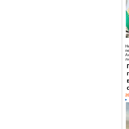
Н
п
А
ли
20