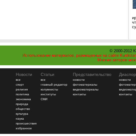
и
ч
с
© 2000-2012 K
Использование материалов, размещенных на сайте Kurdistan
Мнение авторов мож
Новости
Статьи
Представительство
Диаспор
все
все
новости
новости
спорт
главный редактор
фотоматериалы
фотоматер
религия
колумнисты
видеоматериалы
видеомате
политика
институты
контакты
контакты
экономика
СМИ
природа
общество
культура
наука
происшествия
избранное