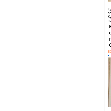
К
п
К
пр
20