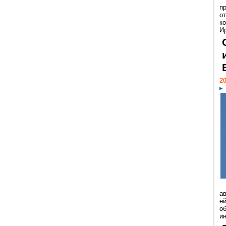
п
о
к
И
20
а
ей
о
и