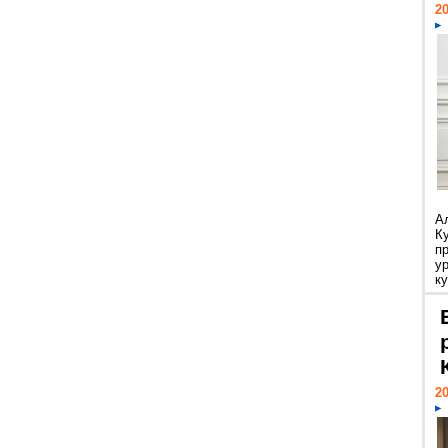
20
А
К
п
у
ку
20