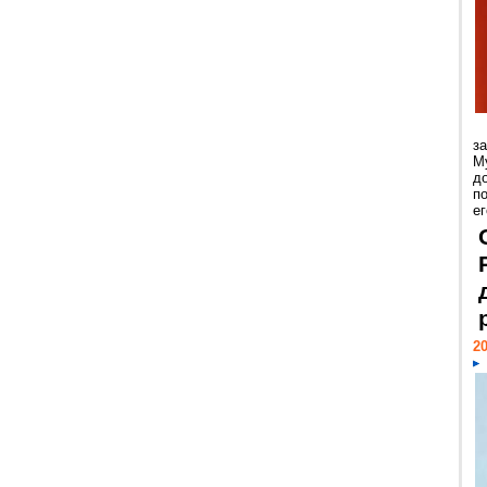
з
М
д
п
ег
20