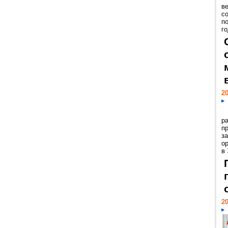
ве
с
п
го
20
р
пр
з
о
в
20