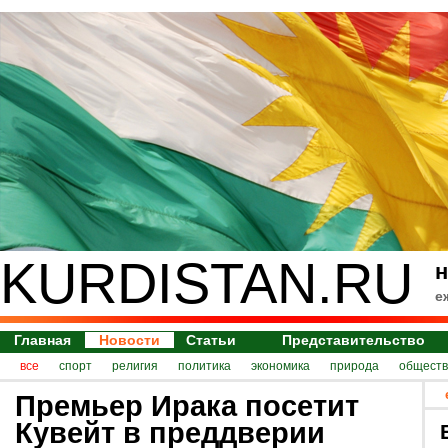
KURDISTAN.RU
н
е
Главная
Новости
Статьи
Представительство
все
спорт
религия
политика
экономика
природа
обществ
Премьер Ирака посетит
Кувейт в преддверии