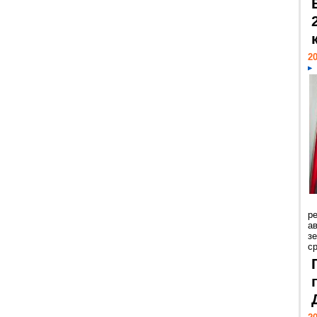
20
р
ав
з
с