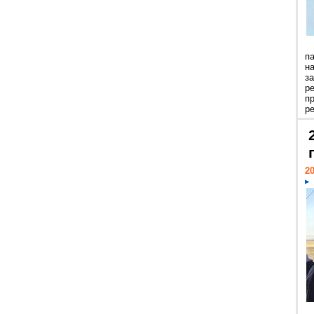
п
н
з
р
п
ре
20