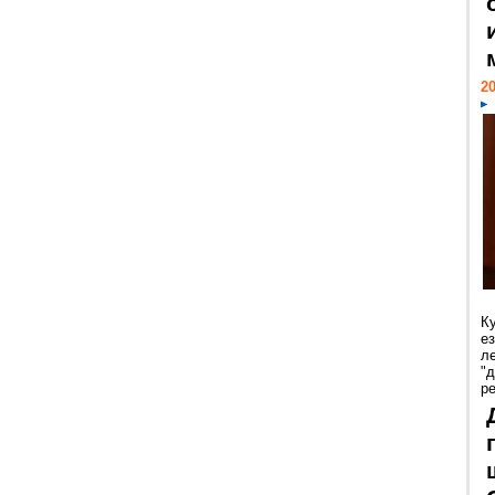
20
К
е
л
"
р