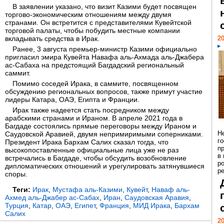
В заявлении указано, что визит Казими будет посвящен
торгово-экономическим отношениям между двумя
странами. Он встретится с представителями Кувейтской
торговой палаты, чтобы побудить местные компании
вкладывать средства в Ирак.
20
Ранее, 3 августа премьер-министр Казими официально
пригласил эмира Кувейта Навафа аль-Ахмада аль-Джабера
ас-Сабаха на предстоящий Багдадский региональный
саммит.
Помимо соседей Ирака, в саммите, посвященном
обсуждению региональных вопросов, также примут участие
лидеры Катара, ОАЭ, Египта и Франции.
Ирак также надеется стать посредником между
арабскими странами и Ираном. В апреле 2021 года в
Багдаде состоялись прямые переговоры между Ираном и
Н
Саудовской Аравией, двумя непримиримыми соперниками.
г
Президент Ирака Бархам Салих сказал тогда, что
п
высокопоставленные официальные лица уже не раз
в
встречались в Багдаде, чтобы обсудить возобновление
р
дипломатических отношений и урегулировать затянувшиеся
ре
споры.
Теги:
Ирак
,
Мустафа аль-Казими
,
Кувейт
,
Наваф аль-
Ахмед аль-Джабер ас-Сабах
,
Иран
,
Саудовская Аравия
,
Турция
,
Катар
,
ОАЭ
,
Египет
,
Франция
,
МИД Ирака
,
Бархам
Салих
20