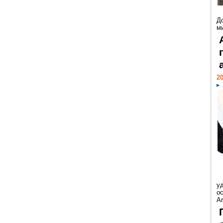
Д
м
20
у
ос
Ar