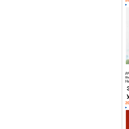
20
д
в
Н
20