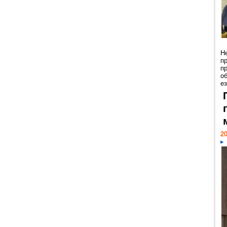
Н
п
п
о
ез
20