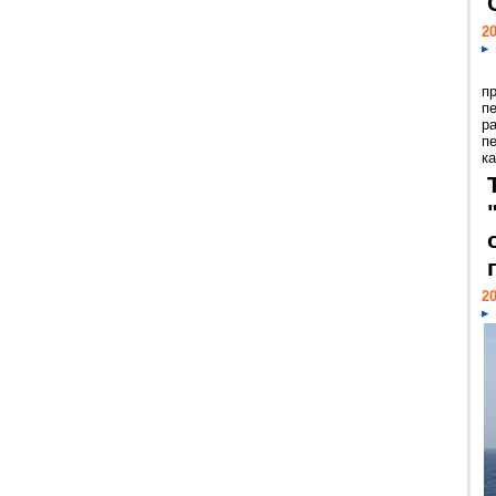
20
п
п
р
п
ка
20