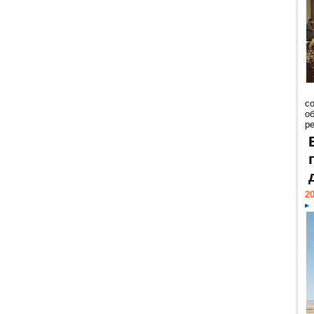
со
о
ре
20