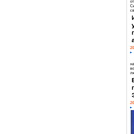
о
С
св
20
н
в
лю
20