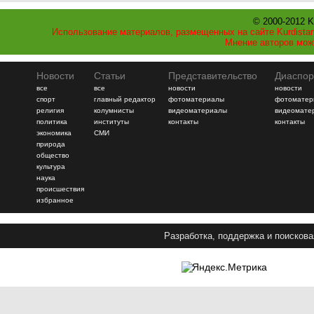
© 2000-2012 K
Использование материалов, размещенных на сайте Kurdistan
Мнение авторов мож
Новости
Статьи
Представительство
Диаспор
все
все
новости
новости
спорт
главный редактор
фотоматериалы
фотоматер
религия
колумнисты
видеоматериалы
видеомате
политика
институты
контакты
контакты
экономика
СМИ
природа
общество
культура
наука
происшествия
избранное
Разработка, поддержка и поискова