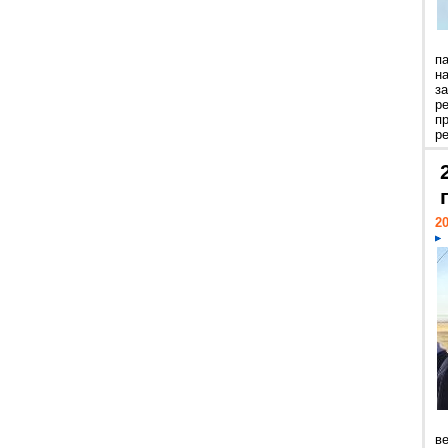
п
н
з
р
п
ре
20
ве