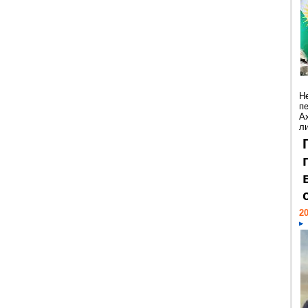
Н
п
А
ли
20