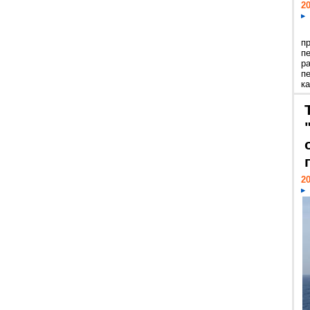
20
п
п
р
п
ка
20