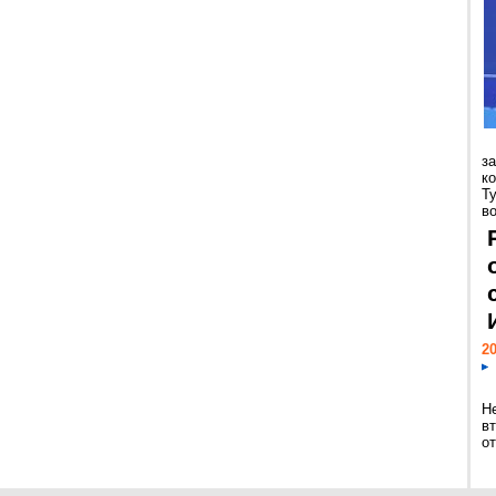
з
к
Т
во
20
Н
в
о