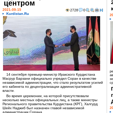
центром
2021-09-15
2728
0
Kurdistan.Ru
20
р
14 сентября премьер-министр Иракского Курдистана
ав
Масрур Барзани официально учредил Соран в качестве
з
независимой администрации, что стало результатом усилий
с
его кабинета по децентрализации административной
власти.
Во время церемонии, на которой присутствовали
несколько местных официальных лиц, а также министры
Регионального правительства Курдистана (КРГ), Халгурд
Шейх Наджиб был назначен главой независимой
20
администрации Сорана.