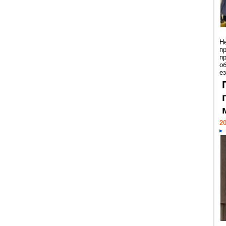
Н
п
п
о
ез
20