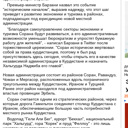
Премьер-министр Барзани назвал это событие
"историческим началом", выразив надежду, что этот шаг
приведет к развитию экономики и туризма в районах,
подпадающих под юрисдикцию новой местной
администрации.
"Благодаря самоуправлению секторы экономики и
туризма Сорана будут развиваться, а его административные
возможности уменьшат бюрократизм и упростят бумажную
работу для жителей", - написал Барзани в Twitter после
торжественной церемонии. "Соран исторически жертвовал
собой за права курдистанцев, поэтому я был рад
присутствовать здесь сегодня, чтобы открыть его в качестве
независимой администрации в Курдистане и назначить
Хальгурда Наджиба его главой".
д
в
Новая администрация состоит из районов Соран, Равандуз,
Н
Чоман и Мергасор, расположенных вдоль пограничного
треугольника между Курдистаном, Ираном и Турцией.
Ранее этот район находился под административной
властью провинции Эрбиль.
20
Соран считается одним из стратегических районов, через
которые дорога Гамильтон соединяет столицу Курдистана с
Ираном, обеспечивающим большую часть потребностей
местного рынка Курдистана.
Водопад "Гели Али Бег", курорт "Бекхал", национальный
парк "Хальгурд", гора "Корек" и пруд "Феллоу" - это лишь