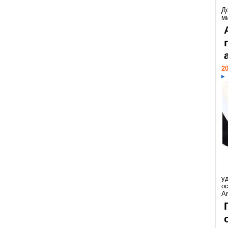
Д
м
20
у
ос
Ar