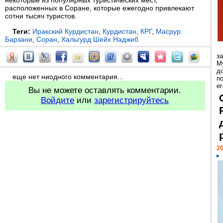
некоторые из популярных туристических мест,
расположенных в Соране, которые ежегодно привлекают
сотни тысяч туристов.
Теги:
Иракский Курдистан
,
Курдистан
,
КРГ
,
Масрур
Барзани
,
Соран
,
Хальгурд Шейх Наджиб
з
М
д
еще нет ниодного комментария...
п
ег
Вы не можете оставлять комментарии.
Войдите
или
зарегистрируйтесь
20