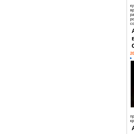
к
в
р
р
с
20
п
к