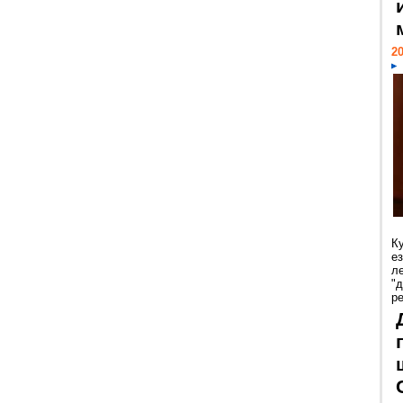
20
К
е
л
"
р