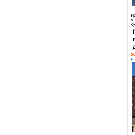
и
ч
с
20