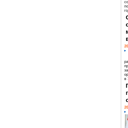
с
п
го
20
р
пр
з
о
в
20