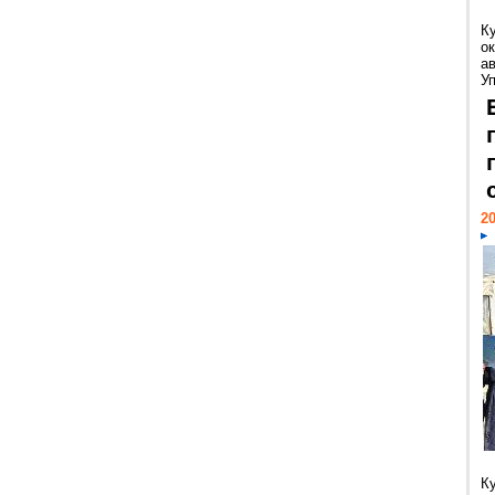
К
ок
а
У
20
К