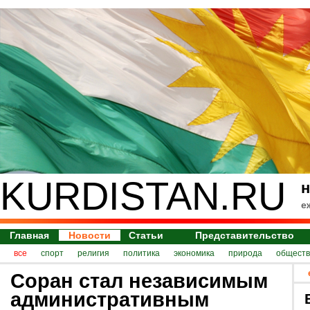
KURDISTAN.RU
н
е
Главная
Новости
Статьи
Представительство
все
спорт
религия
политика
экономика
природа
обществ
Соран стал независимым
административным