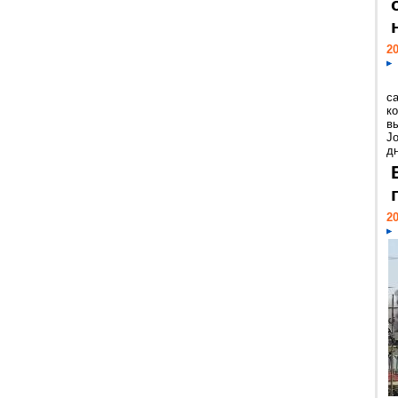
20
с
к
в
Jo
дн
20