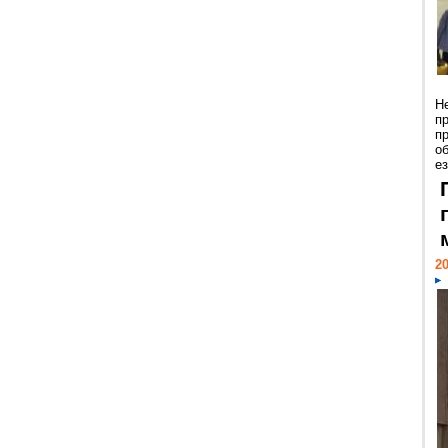
Н
п
п
о
ез
20