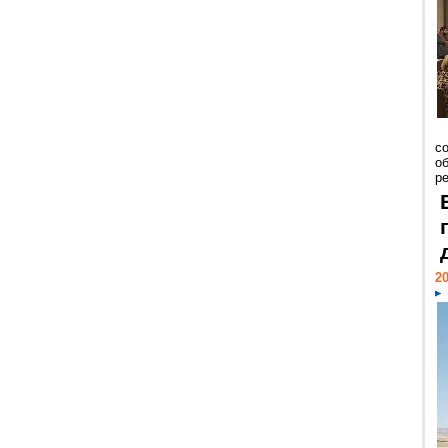
со
о
ре
20