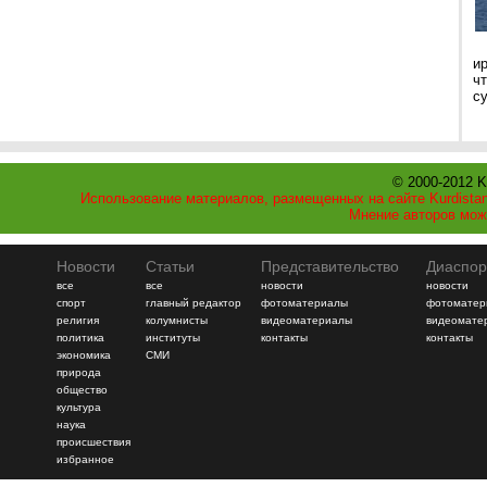
и
ч
с
© 2000-2012 K
Использование материалов, размещенных на сайте Kurdistan
Мнение авторов мож
Новости
Статьи
Представительство
Диаспор
все
все
новости
новости
спорт
главный редактор
фотоматериалы
фотоматер
религия
колумнисты
видеоматериалы
видеомате
политика
институты
контакты
контакты
экономика
СМИ
природа
общество
культура
наука
происшествия
избранное