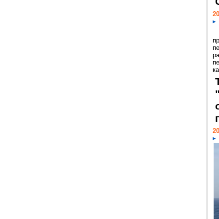
20
п
п
р
п
ка
20