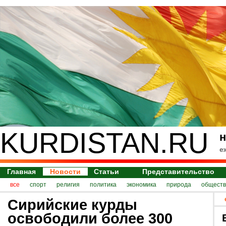
KURDISTAN.RU
н
е
Главная
Новости
Статьи
Представительство
все
спорт
религия
политика
экономика
природа
обществ
Сирийские курды
освободили более 300