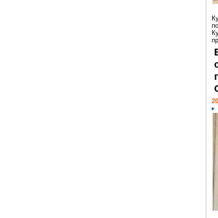
К
п
К
пр
20