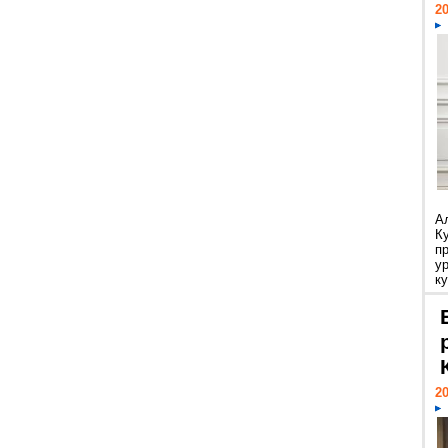
20
А
К
п
у
ку
20