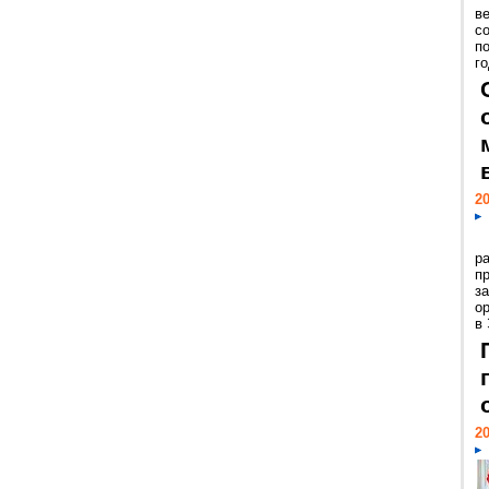
ве
с
п
го
20
р
пр
з
о
в
20