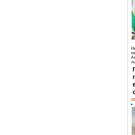
Н
п
А
ли
20