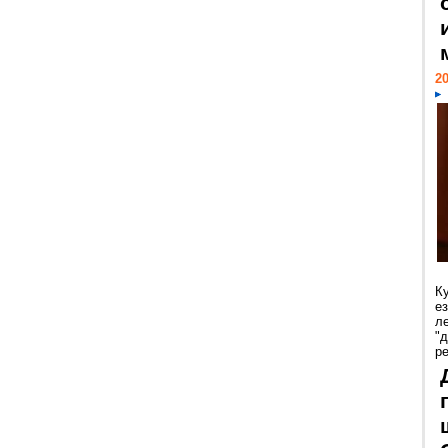
20
К
е
л
"
р