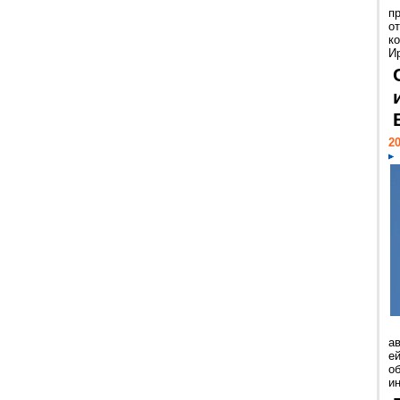
п
о
к
И
20
а
ей
о
и