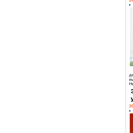
20
д
в
Н
20