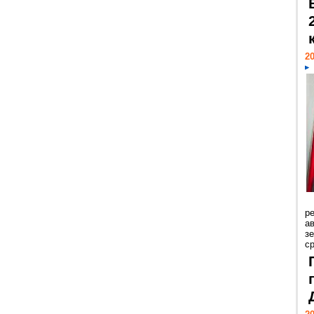
20
р
ав
з
с