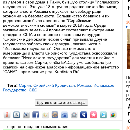
из лагеря в свои дома в Ракку, бывшую столицу "Исламского
государства". Это уже 18-я группа родственников боевиков,
которых власти Рожавы отпускают на свободу ради
экономии на безопасности. Большинство боевиков и их
родственников было арестовано "Сирийскими
20
демократическими силами" в марте 2019 года. Среди
заключённых заметный процент составляют иностранные
граждане. США и состоящие в основном из курдов
"Сирийские демократические силы" призывали другие
государства забрать своих граждан, оказавшихся в
"Исламском государстве". Однако помимо этого
американцы и власти Сирийского Курдистана освобождали
боевиков "Исламского государства" для участия в войне с
правительством Сирии, о чём EADaily уже сообщало [со
ссылкой на сирийское арабское информационное агентство
"САНА" - примечание ред. Kurdistan.Ru].
Н
г
Теги:
Сирия
,
Сирийский Курдистан
,
Рожава
,
Исламское
п
Государство
,
СДС
в
р
ре
еще нет ниодного комментария...
20