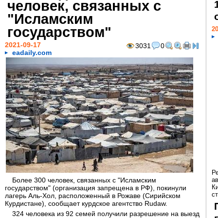
человек, связанных с
"Исламским
государством"
20
2021-09-17
3031
0
eadaily.com
Р
Более 300 человек, связанных с "Исламским
а
К
государством" (организация запрещена в РФ), покинули
ст
лагерь Аль-Хол, расположенный в Рожаве (Сирийском
Курдистане), сообщает курдское агентство Rudaw.
324 человека из 92 семей получили разрешение на выезд