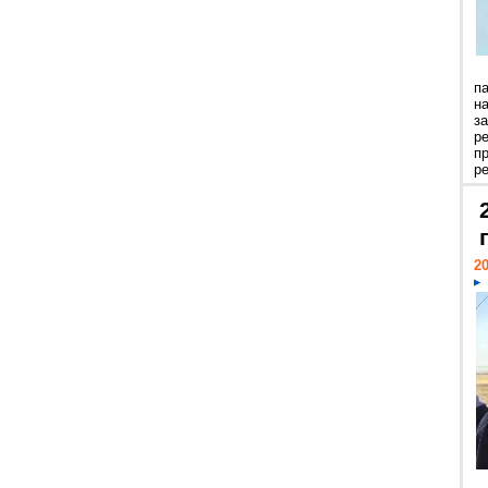
п
н
з
р
п
ре
20