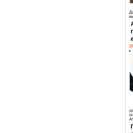
Д
м
20
у
ос
Ar