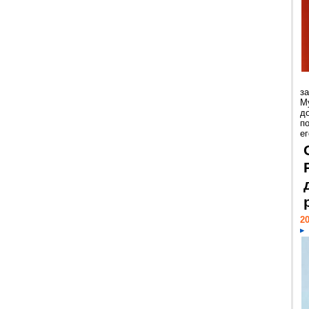
з
М
д
п
ег
20