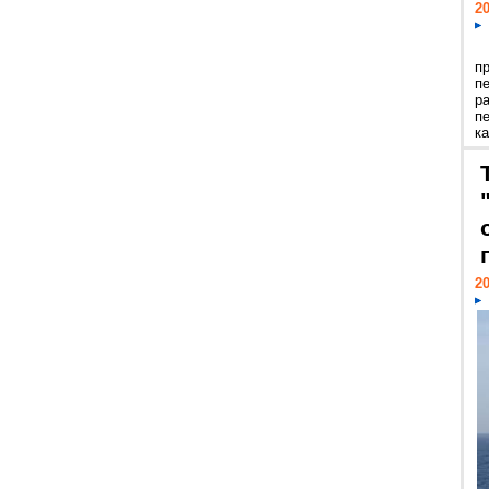
20
п
п
р
п
ка
20