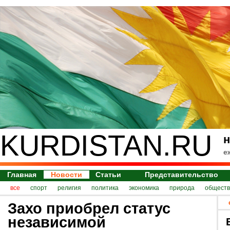
KURDISTAN.RU
н
е
Главная
Новости
Статьи
Представительство
все
спорт
религия
политика
экономика
природа
обществ
Захо приобрел статус
независимой