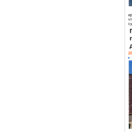
и
ч
с
20