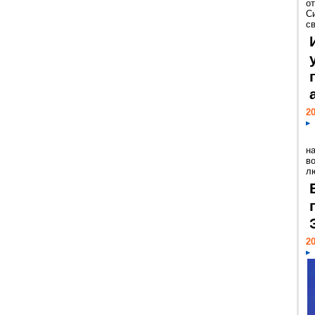
о
С
св
20
н
в
лю
20