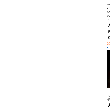
к
в
р
р
с
20
п
к