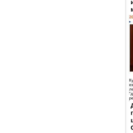
20
К
е
л
"
р