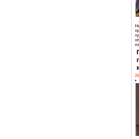
Н
п
п
о
ез
20