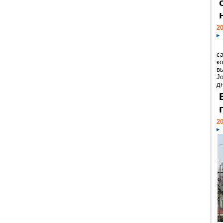
20
с
к
в
Jo
дн
20