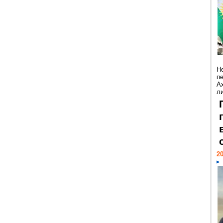
Н
п
А
ли
20