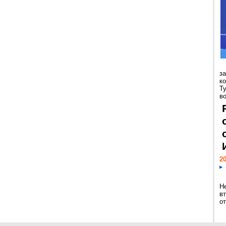
з
к
Т
во
20
Н
в
о