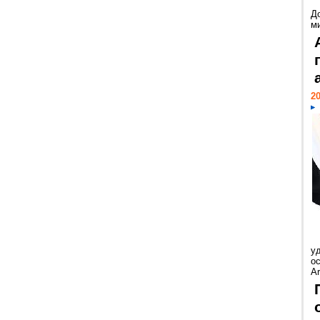
Д
м
20
у
ос
Ar