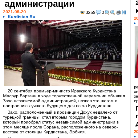
администрации
2021-09-20
3259
0
Kurdistan.Ru
20
р
20 сентября премьер-министр Иракского Курдистана
ав
Масрур Барзани в ходе торжественной церемонии объявил
з
Захо независимой администрацией, назвав это шагом к
с
построению лучшего будущего для всего Курдистана.
Захо, расположенный в провинции Дохук недалеко от
турецкой границы, стал вторым городом Курдистана,
который приобрел статус независимой администрации в
этом месяце после Сорана, расположенного на северо-
востоке от столицы Курдистана, Эрбиля.
20