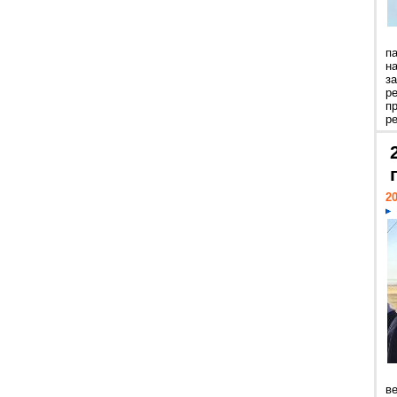
п
н
з
р
п
ре
20
ве