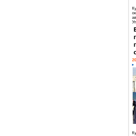
К
ок
а
У
20
К