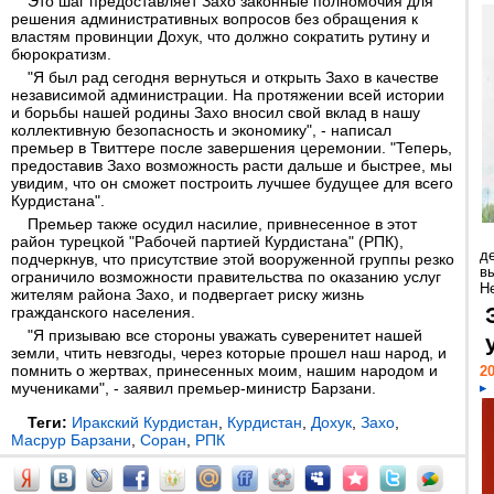
Это шаг предоставляет Захо законные полномочия для
решения административных вопросов без обращения к
властям провинции Дохук, что должно сократить рутину и
бюрократизм.
"Я был рад сегодня вернуться и открыть Захо в качестве
независимой администрации. На протяжении всей истории
и борьбы нашей родины Захо вносил свой вклад в нашу
коллективную безопасность и экономику", - написал
премьер в Твиттере после завершения церемонии. "Теперь,
предоставив Захо возможность расти дальше и быстрее, мы
увидим, что он сможет построить лучшее будущее для всего
Курдистана".
Премьер также осудил насилие, привнесенное в этот
район турецкой "Рабочей партией Курдистана" (РПК),
д
подчеркнув, что присутствие этой вооруженной группы резко
в
ограничило возможности правительства по оказанию услуг
Н
жителям района Захо, и подвергает риску жизнь
гражданского населения.
"Я призываю все стороны уважать суверенитет нашей
земли, чтить невзгоды, через которые прошел наш народ, и
помнить о жертвах, принесенных моим, нашим народом и
20
мучениками", - заявил премьер-министр Барзани.
Теги:
Иракский Курдистан
,
Курдистан
,
Дохук
,
Захо
,
Масрур Барзани
,
Соран
,
РПК