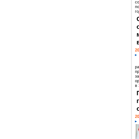
с
п
го
20
р
пр
з
о
в
20