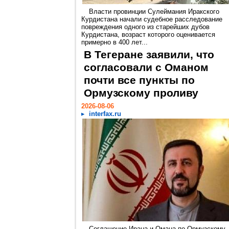
Власти провинции Сулеймания Иракского
Курдистана начали судебное расследование
повреждения одного из старейших дубов
Курдистана, возраст которого оценивается
примерно в 400 лет...
В Тегеране заявили, что
согласовали с Оманом
почти все пункты по
Ормузскому проливу
2026-08-06
interfax.ru
Соглашение Ирана и Омана по Ормузскому