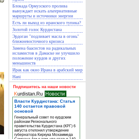
Блокада Ормузского пролива
вынуждает искать альтернативные
маршруты и источники энергии
Есть ли выход из иранского тупика?
Золотой голос Курдистана
Эрдоган "подливает масла в огонь"
ближневосточного кризиса
Замена баасистов на радикальных
исламистов в Дамаске не улучшило
положение курдов и других
меньшинств
Ирак как окно Ирана в арабский мир
Hani
Подпишитесь на наши новости
K
urdistan.Ru
Новости
Власти Курдистана: Статья
140 остается правовой
основой
Генеральный совет по курдским
районам Регионального
правительства Курдистана (КРГ) 6
августа отклонил утверждение
губернатора Киркука Мохаммеда