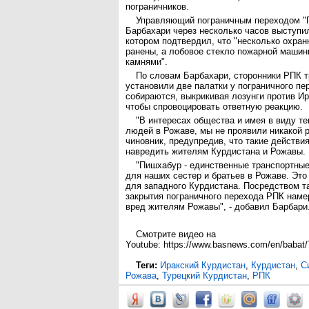
пограничников.
Управляющий пограничным переходом "
Барбахари через несколько часов выступил
котором подтвердил, что "несколько охран
ранены, а лобовое стекло пожарной машин
камнями".
По словам Барбахари, сторонники РПК т
установили две палатки у пограничного пе
собираются, выкрикивая лозунги против Ир
чтобы спровоцировать ответную реакцию.
"В интересах общества и имея в виду т
людей в Рожаве, мы не проявили никакой р
чиновник, предупредив, что такие действи
навредить жителям Курдистана и Рожавы.
"Пишхабур - единственные транспортные
для наших сестер и братьев в Рожаве. Это
для западного Курдистана. Посредством т
закрытия пограничного перехода РПК наме
вред жителям Рожавы", - добавил Барбари
Смотрите видео на
Youtube: https://www.basnews.com/en/babat
Теги:
Иракский Курдистан
,
Курдистан
,
С
Рожава
,
Турецкий Курдистан
,
РПК