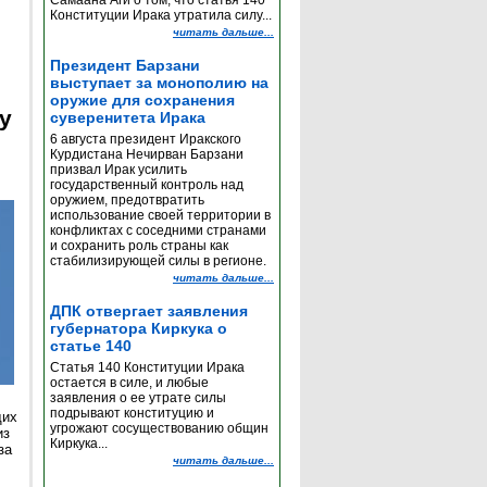
Самаана Аги о том, что статья 140
Конституции Ирака утратила силу...
читать дальше...
Президент Барзани
выступает за монополию на
оружие для сохранения
y
суверенитета Ирака
6 августа президент Иракского
Курдистана Нечирван Барзани
призвал Ирак усилить
государственный контроль над
оружием, предотвратить
использование своей территории в
конфликтах с соседними странами
и сохранить роль страны как
стабилизирующей силы в регионе.
читать дальше...
ДПК отвергает заявления
губернатора Киркука о
статье 140
Статья 140 Конституции Ирака
остается в силе, и любые
заявления о ее утрате силы
подрывают конституцию и
щих
угрожают сосуществованию общин
из
Киркука...
за
читать дальше...