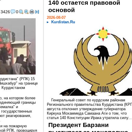
140 остается правовой
основой
3426
0
2026-08-07
Kurdistan.Ru
рдистана" (РПК) 15
Пишхабур" на границе
м Курдистаном
о, на котором более
Генеральный совет по курдским районам
оединяющий границы
Регионального правительства Курдистана (КРГ
Семалка" и
августа отклонил утверждение губернатора
, государственных
Киркука Мохаммеда Самаана Аги о том, что
ют реагирования,
статья 140 Конституции Ирака утратила силу...
.
Президент Барзани
ли на пожарную
кой РПК, провоцируя