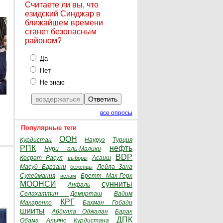
Считаете ли вы, что
езидский Синджар в
ближайшем времени
станет безопасным
районом?
Да
Нет
Не знаю
все опросы
Популярные теги
ООН
Курдистан
Науруз
Турция
РПК
нефть
Нури аль-Малики
BDP
Косрат Расул
Асаиш
выборы
Масуд Барзани
Лейла Зана
беженцы
Сулеймания
Бретт Мак-Герк
ислам
МООНСИ
сунниты
Анфаль
Селахаттин Демирташ
Вадим
КРГ
Макаренко
Бахман Гобади
шииты
Абдулла Оджалан
Барак
ДПК
Обама
Альянс Курдистана