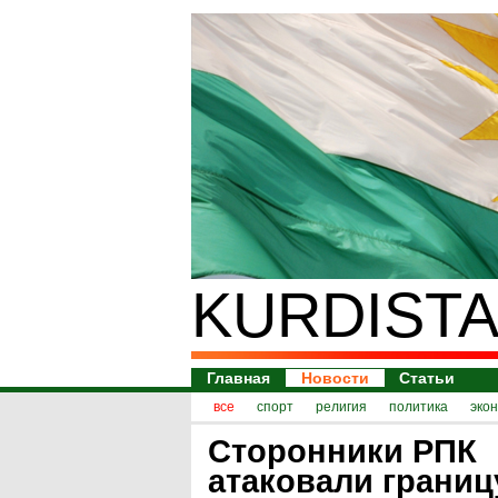
KURDISTA
Главная
Новости
Статьи
все
спорт
религия
политика
эко
Сторонники РПК
атаковали границ