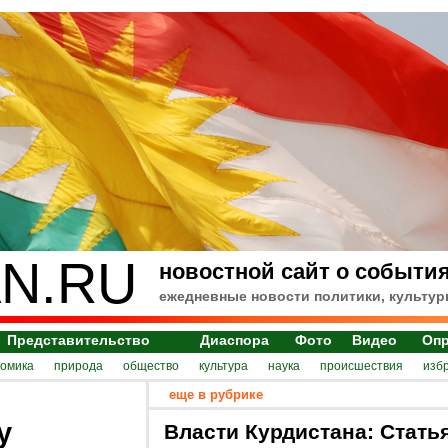
N.RU
новостной сайт о события
ежедневные новости политики, культур
Представительство
Диаспора
Фото
Видео
Оп
номика
природа
общество
культура
наука
происшествия
изб
еще в рубрике
у
Власти Курдистана: Стать