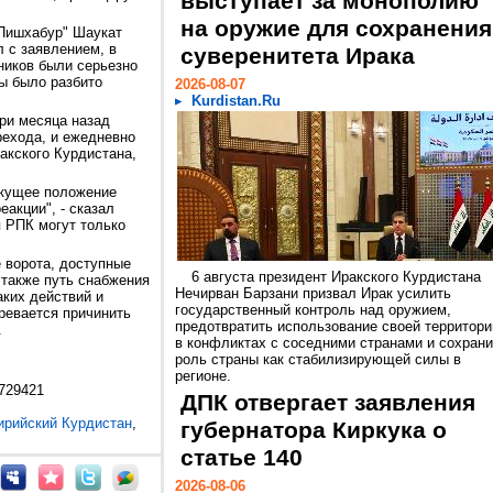
выступает за монополию
на оружие для сохранения
Пишхабур" Шаукат
 с заявлением, в
суверенитета Ирака
ников были серьезно
ы было разбито
2026-08-07
Kurdistan.Ru
ри месяца назад
рехода, и ежедневно
акского Курдистана,
екущее положение
еакции", - сказал
я РПК могут только
 ворота, доступные
6 августа президент Иракского Курдистана
 также путь снабжения
Нечирван Барзани призвал Ирак усилить
аких действий и
государственный контроль над оружием,
ревается причинить
предотвратить использование своей территори
.
в конфликтах с соседними странами и сохрани
роль страны как стабилизирующей силы в
регионе.
/729421
ДПК отвергает заявления
ирийский Курдистан
,
губернатора Киркука о
статье 140
2026-08-06