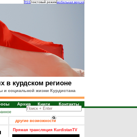
RSS
текстовый режим
мобильная версия
х в курдском регионе
ы и социальной жизни Курдистана
росы
Архив
Книги
Контакты
ранное
другие возможности
Прямая трансляция KurdistanTV
я