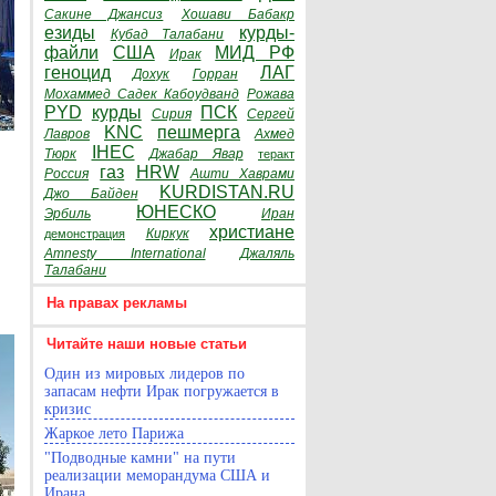
Сакине Джансиз
Хошави Бабакр
езиды
курды-
Кубад Талабани
файли
США
МИД РФ
Ирак
геноцид
ЛАГ
Дохук
Горран
Мохаммед Садек Кабоудванд
Рожава
PYD
курды
ПСК
Сирия
Сергей
KNC
пешмерга
Лавров
Ахмед
IHEC
Тюрк
Джабар Явар
теракт
газ
HRW
Россия
Ашти Хаврами
KURDISTAN.RU
Джо Байден
ЮНЕСКО
Эрбиль
Иран
христиане
Киркук
демонстрация
Amnesty International
Джаляль
Талабани
На правах рекламы
Читайте наши новые статьи
Один из мировых лидеров по
запасам нефти Ирак погружается в
кризис
Жаркое лето Парижа
"Подводные камни" на пути
реализации меморандума США и
Ирана