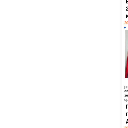
20
р
ав
з
с