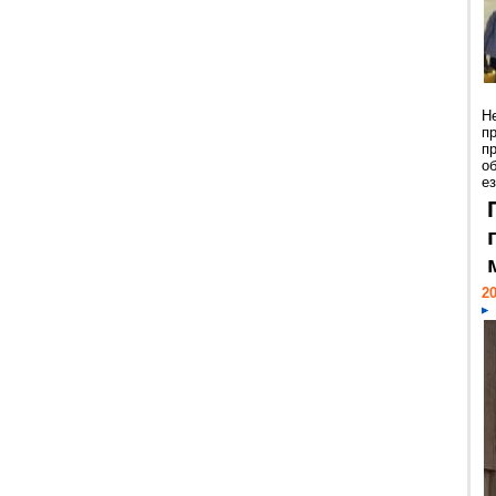
Н
п
п
о
ез
20