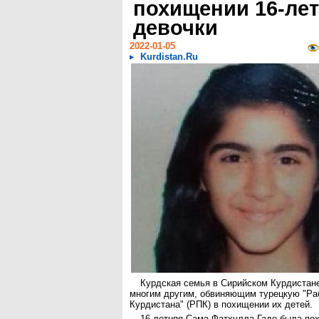
похищении 16-ле
девочки
2022-01-05
Kurdistan.Ru
Курдская семья в Сирийском Курдистан
многим другим, обвиняющим турецкую "Ра
Курдистана" (РПК) в похищении их детей.
16-летняя Сама Фатхулла Гадо была по