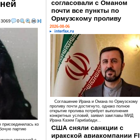
тней
согласовали с Оманом
почти все пункты по
Ормузскому проливу
3069
0
2026-08-06
interfax.ru
Соглашение Ирана и Омана по Ормузскому
проливу почти достигнуто, однако полное
открытие пролива потребует выполнения
конкретных условий, заявил замглавы МИД
Ирана Казем Гарибабади...
е присоединилась ко
США сняли санкции с
бочую партию
иракской авиакомпании Fl
хищена связанной с