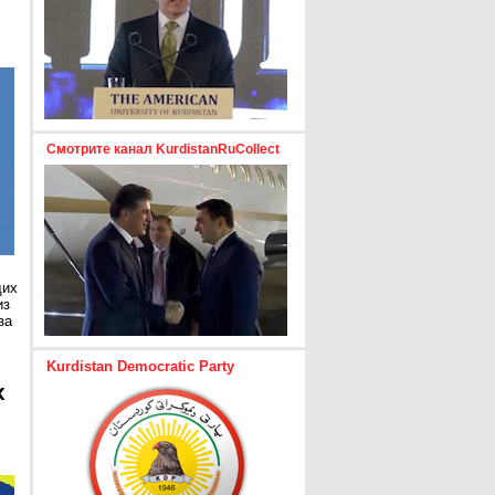
Смотрите канал KurdistanRuCollect
щих
из
за
Kurdistan Democratic Party
х