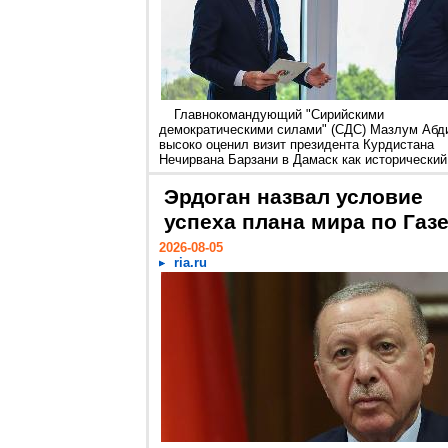
Главнокомандующий "Сирийскими
демократическими силами" (СДС) Мазлум Абд
высоко оценил визит президента Курдистана
Нечирвана Барзани в Дамаск как исторический.
Эрдоган назвал условие
успеха плана мира по Газ
2026-08-05
ria.ru