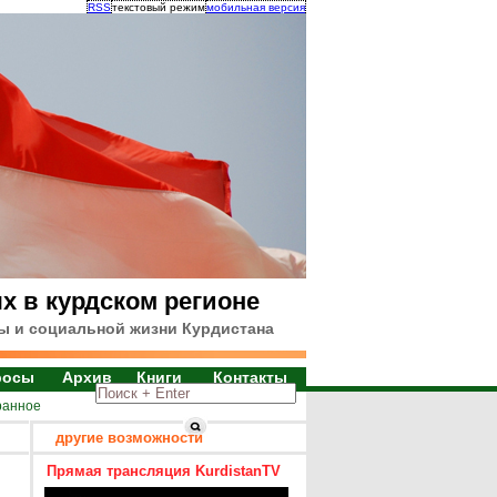
RSS
текстовый режим
мобильная версия
х в курдском регионе
ы и социальной жизни Курдистана
росы
Архив
Книги
Контакты
ранное
другие возможности
Прямая трансляция KurdistanTV