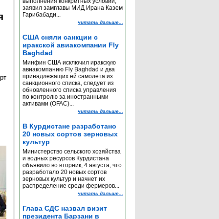
выполнения конкретных условий,
заявил замглавы МИД Ирана Казем
я
Гарибабади...
читать дальше...
США сняли санкции с
иракской авиакомпании Fly
Baghdad
Минфин США исключил иракскую
авиакомпанию Fly Baghdad и два
принадлежащих ей самолета из
рт
санкционного списка, следует из
обновленного списка управления
по контролю за иностранными
активами (OFAC)...
читать дальше...
В Курдистане разработано
20 новых сортов зерновых
культур
Министерство сельского хозяйства
и водных ресурсов Курдистана
объявило во вторник, 4 августа, что
разработало 20 новых сортов
зерновых культур и начнет их
распределение среди фермеров...
читать дальше...
Глава СДС назвал визит
президента Барзани в