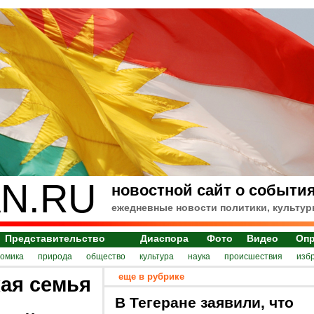
N.RU
новостной сайт о события
ежедневные новости политики, культур
Представительство
Диаспора
Фото
Видео
Оп
номика
природа
общество
культура
наука
происшествия
изб
еще в рубрике
ая семья
В Тегеране заявили, что