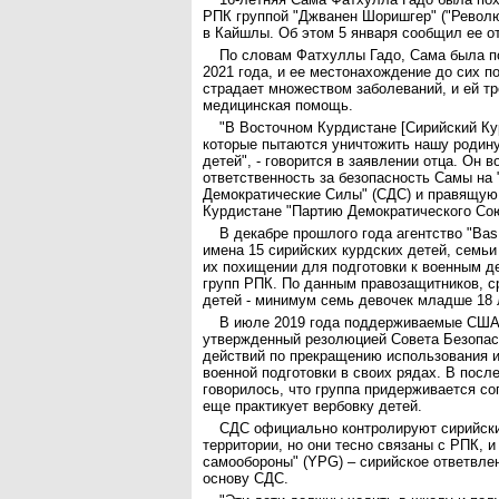
РПК группой "Джванен Шоришгер" ("Револ
в Кайшлы. Об этом 5 января сообщил ее о
По словам Фатхуллы Гадо, Сама была п
2021 года, и ее местонахождение до сих п
страдает множеством заболеваний, и ей т
медицинская помощь.
"В Восточном Курдистане [Сирийский Ку
которые пытаются уничтожить нашу родин
детей", - говорится в заявлении отца. Он в
ответственность за безопасность Самы на
Демократические Силы" (СДС) и правящую
Курдистане "Партию Демократического Сою
В декабре прошлого года агентство "Ba
имена 15 сирийских курдских детей, семьи
их похищении для подготовки к военным д
групп РПК. По данным правозащитников, 
детей - минимум семь девочек младше 18 
В июле 2019 года поддерживаемые США
утвержденный резолюцией Совета Безопа
действий по прекращению использования и
военной подготовки в своих рядах. В пос
говорилось, что группа придерживается со
еще практикует вербовку детей.
СДС официально контролируют сирийски
территории, но они тесно связаны с РПК, 
самообороны" (YPG) – сирийское ответвле
основу СДС.