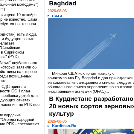
Baghdad
юционная молодежь")
тец.
2026-08-06
охищена 19 декабря
ria.ru
ор не известно. Сама
ребуется постоянная
рдистан] есть люди,
у и будущее наших
озлагает
 "Сирийские
 в Сирийском
за" (PYD).
sNews" опубликовало
 которых заявили об
ействиям на стороне
Минфин США исключил иракскую
среди похищенных
авиакомпанию Fly Baghdad и два принадлежа
лет.
ей самолета из санкционного списка, следует 
 СДС приняли
обновленного списка управления по контролю 
сности ООН план
иностранными активами (OFAC)...
 вербовки детей для
В Курдистане разработано
ледующих отчетах
глашения, но РПК все
20 новых сортов зерновы
культур
е курдские
и "Отряды народной
2026-08-05
ние РПК - составляют
Kurdistan.Ru