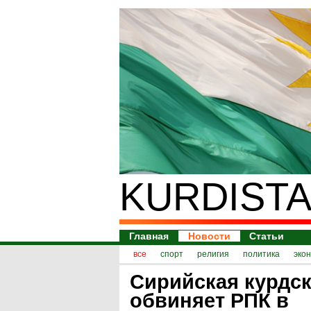
KURDISTA
Главная
Новости
Статьи
все
спорт
религия
политика
эко
Сирийская курдск
обвиняет РПК в