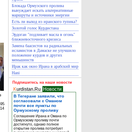
Блокада Ормузского пролива
вынуждает искать альтернативные
маршруты и источники энергии
Есть ли выход из иранского тупика?
Золотой голос Курдистана
Эрдоган "подливает масла в огонь"
ближневосточного кризиса
Замена баасистов на радикальных
исламистов в Дамаске не улучшило
положение курдов и других
меньшинств
Ирак как окно Ирана в арабский мир
Hani
Подпишитесь на наши новости
K
urdistan.Ru
Новости
з
В Тегеране заявили, что
согласовали с Оманом
595
почти все пункты по
014
Ормузскому проливу
Соглашение Ирана и Омана по
Ормузскому проливу почти
достигнуто, однако полное
открытие пролива потребует