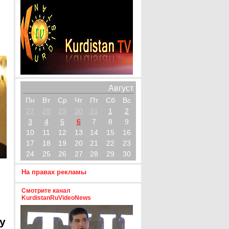
Август
Пн
Вт
Ср
Чт
Пт
Сб
Вс
27
28
29
30
31
1
2
3
4
5
6
7
8
9
10
11
12
13
14
15
16
17
18
19
20
21
22
23
24
25
26
27
28
29
30
На правах рекламы
Смотрите канал
KurdistanRuVideoNews
y