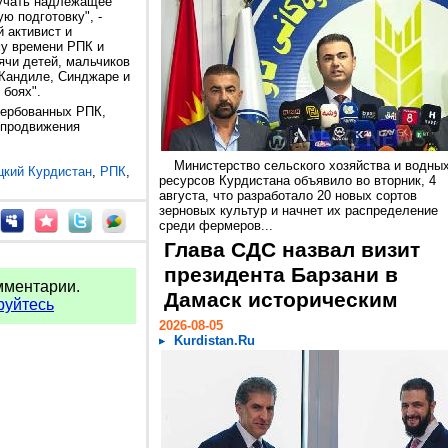
лучать надлежащее
ю подготовку", -
 активист и
у времени РПК и
ячи детей, мальчиков
в Кандиле, Синджаре и
 боях".
авербованных РПК,
 продвижения
Министерство сельского хозяйства и водны
цкий Курдистан
,
РПК
,
ресурсов Курдистана объявило во вторник, 4
августа, что разработало 20 новых сортов
зерновых культур и начнет их распределение
среди фермеров...
Глава СДС назвал визит
президента Барзани в
мментарии.
Дамаск историческим
руйтесь
2026-08-05
Kurdistan.Ru