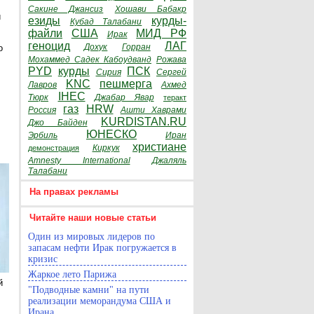
Сакине Джансиз
Хошави Бабакр
и
езиды
курды-
Кубад Талабани
файли
США
МИД РФ
Ирак
геноцид
ЛАГ
Дохук
Горран
о
Мохаммед Садек Кабоудванд
Рожава
PYD
курды
ПСК
Сирия
Сергей
KNC
пешмерга
Лавров
Ахмед
IHEC
Тюрк
Джабар Явар
теракт
газ
HRW
Россия
Ашти Хаврами
KURDISTAN.RU
Джо Байден
ЮНЕСКО
Эрбиль
Иран
христиане
Киркук
демонстрация
Amnesty International
Джаляль
Талабани
На правах рекламы
Читайте наши новые статьи
Один из мировых лидеров по
запасам нефти Ирак погружается в
кризис
Жаркое лето Парижа
й
"Подводные камни" на пути
реализации меморандума США и
Ирана