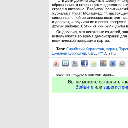
"Эти дети должны ходить в школу и по
образование, а не военную и идеологическу
сказал в интервью "BasNews" политический
журналист Рухат Мохаммед. "К настоящем
связанные с ней организации похитили тыс
и девочек, и обучили их в своих лагерях 
других районах. Сотни из них были убиты в
Он добавил, что некоторые из детей, з
используются во время демонстраций для
политической программы партии.
Теги:
Сирийский Курдистан
,
курды
,
Туре
Джванен Шоришгер
,
СДС
,
PYD
,
YPG
еще нет ниодного комментария...
Вы не можете оставлять ко
Войдите
или
зарегистри