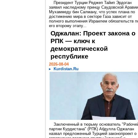
Президент Турции Реджеп Тайип Эрдоган
заявил наследному принцу Саудовской Арави
Мухаммеду бин Салману, что успех плана по
достижению мира в секторе Газа зависит от
полного выполнения Израилем обязательств п
его второму этапу...
Оджалан: Проект закона о
РПК — ключ к
демократической
республике
2026-08-04
Kurdistan.Ru
Заключенный в тюрьму основатель "Рабоче
партии Курдистана" (РПК) Абдулла Оджалан
назвал предложенный Турцией законопроект о