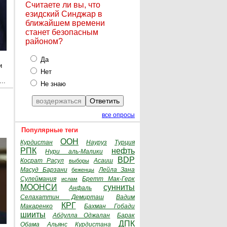
Считаете ли вы, что
езидский Синджар в
ближайшем времени
станет безопасным
районом?
Да
и
Нет
..
Не знаю
е
все опросы
Популярные теги
ООН
Курдистан
Науруз
Турция
РПК
нефть
Нури аль-Малики
BDP
Косрат Расул
Асаиш
выборы
Масуд Барзани
Лейла Зана
беженцы
Сулеймания
Бретт Мак-Герк
ислам
МООНСИ
сунниты
Анфаль
Селахаттин Демирташ
Вадим
КРГ
Макаренко
Бахман Гобади
шииты
Абдулла Оджалан
Барак
ДПК
Обама
Альянс Курдистана