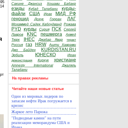
595
Сакине Джансиз
Хошави Бабакр
014
езиды
курды-
Кубад Талабани
файли
США
МИД РФ
Ирак
геноцид
ЛАГ
Дохук
Горран
Мохаммед Садек Кабоудванд
Рожава
PYD
курды
ПСК
Сирия
Сергей
KNC
пешмерга
Лавров
Ахмед
я
IHEC
Тюрк
Джабар Явар
теракт
газ
HRW
Россия
Ашти Хаврами
KURDISTAN.RU
Джо Байден
ЮНЕСКО
Эрбиль
Иран
христиане
Киркук
демонстрация
Amnesty International
Джаляль
Талабани
рт
На правах рекламы
Читайте наши новые статьи
Один из мировых лидеров по
запасам нефти Ирак погружается в
кризис
Жаркое лето Парижа
"Подводные камни" на пути
реализации меморандума США и
Ирана