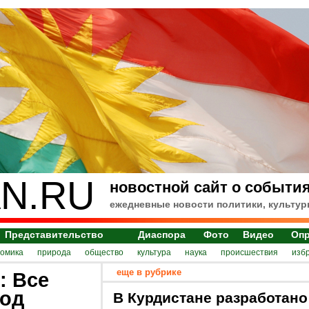
N.RU
новостной сайт о события
ежедневные новости политики, культур
Представительство
Диаспора
Фото
Видео
Оп
номика
природа
общество
культура
наука
происшествия
изб
еще в рубрике
: Все
под
В Курдистане разработано