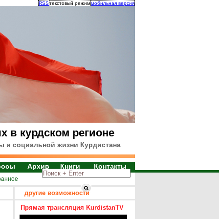
RSS
текстовый режим
мобильная версия
х в курдском регионе
ы и социальной жизни Курдистана
росы
Архив
Книги
Контакты
ранное
другие возможности
Прямая трансляция KurdistanTV