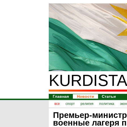
KURDISTA
Главная
Новости
Статьи
все
спорт
религия
политика
эко
Премьер-министр
военные лагеря 