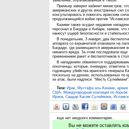
заявлении, опубликованном в Twitter.
Премьер заверил кабинет министров, чт
американских и других иностранных сил со
консультировать и помогать иракским сила
продолжающейся войне против "Исламского
Казими также осудил недавние нападени
персонал в Багдаде и Анбаре, заявив, что 
нанесут ущерб безопасности и стабильност
В понедельник, 3 января, два беспилот
аппарата со взрывчаткой атаковали на лагер
Багдаде, где размещаются американские в
никакого вреда. За этим последовали еще 
применением ракет и беспилотников в стол
В нападениях обвиняются поддерживае
ополченцы, которые, очевидно, отметили 
годовщину убийства иранского генерала К
поскольку на дронах, использованных по к
из атак, были надписи: "Месть Сулеймани"
Теги:
Ирак
,
Мустафа аль-Казими
,
армия
США
,
Международная коалиция по борьбе 
Ирана
,
Сардар Касим Сулеймани
,
Исламск
еще нет ниодного комментария...
Вы не можете оставлять ко