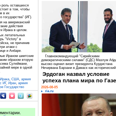
о роль оставшихся
стоит в том, чтобы
м в их
 государства" (ИГ).
я на американский
такие действия
и Ирака в целом.
ных летательных
ь "Victory" в
ойска, не причинив
три атаки с
ице и Анбаре.
мые Ираном шиитские
Главнокомандующий "Сирийскими
таким образом вторую
демократическими силами" (СДС) Мазлум Абд
асема Сулеймани,
высоко оценил визит президента Курдистана
райней мере в одной
Нечирвана Барзани в Дамаск как исторический.
.
Эрдоган назвал условие
 Ирака
,
США
,
армия
успеха плана мира по Газ
с ИГ
,
Иран
,
армия
ое Государство
2026-08-05
ria.ru
мментарии.