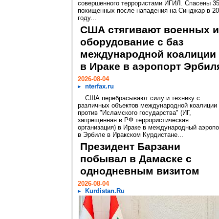
совершенного террористами ИГИЛ. Спасены 3
похищенных после нападения на Синджар в 2
году...
США стягивают военных и
оборудование с баз
международной коалиции
в Ираке в аэропорт Эрбил
2026-08-04
nterfax.ru
США перебрасывают силу и технику с
различных объектов международной коалиции
против "Исламского государства" (ИГ,
запрещенная в РФ террористическая
организация) в Ираке в международный аэропо
в Эрбиле в Иракском Курдистане...
Президент Барзани
побывал в Дамаске с
однодневным визитом
2026-08-04
Kurdistan.Ru