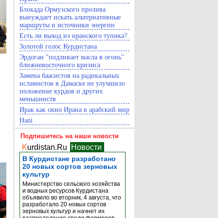
Блокада Ормузского пролива
вынуждает искать альтернативные
маршруты и источники энергии
Есть ли выход из иранского тупика?
Золотой голос Курдистана
Эрдоган "подливает масла в огонь"
ближневосточного кризиса
Замена баасистов на радикальных
исламистов в Дамаске не улучшило
положение курдов и других
меньшинств
Ирак как окно Ирана в арабский мир
Hani
Подпишитесь на наши новости
K
urdistan.Ru
Новости
В Курдистане разработано
20 новых сортов зерновых
культур
Министерство сельского хозяйства
и водных ресурсов Курдистана
объявило во вторник, 4 августа, что
разработало 20 новых сортов
зерновых культур и начнет их