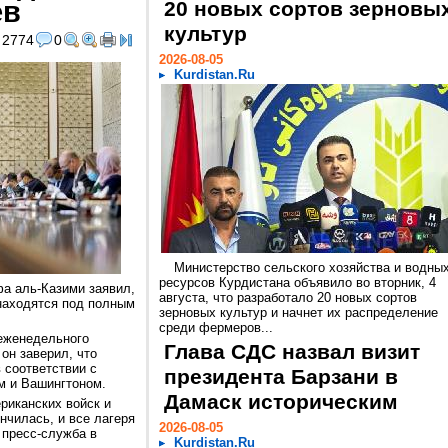
ев
20 новых сортов зерновы
культур
2774
0
2026-08-05
Kurdistan.Ru
Министерство сельского хозяйства и водны
ресурсов Курдистана объявило во вторник, 4
а аль-Казими заявил,
августа, что разработало 20 новых сортов
 находятся под полным
зерновых культур и начнет их распределение
среди фермеров...
 еженедельного
Глава СДС назвал визит
он заверил, что
 соответствии с
президента Барзани в
 и Вашингтоном.
Дамаск историческим
риканских войск и
нчилась, и все лагеря
2026-08-05
 пресс-служба в
Kurdistan.Ru