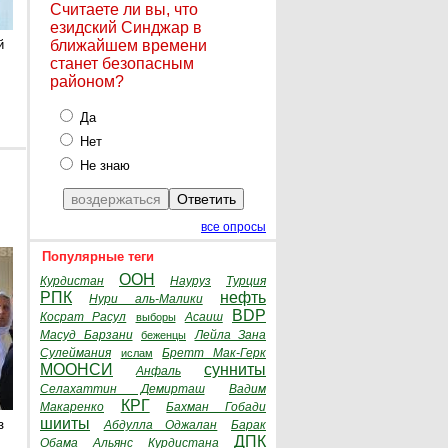
Считаете ли вы, что
езидский Синджар в
й
ближайшем времени
станет безопасным
районом?
Да
Нет
Не знаю
все опросы
Популярные теги
ООН
Курдистан
Науруз
Турция
РПК
нефть
Нури аль-Малики
BDP
Косрат Расул
Асаиш
выборы
Масуд Барзани
Лейла Зана
беженцы
Сулеймания
Бретт Мак-Герк
ислам
МООНСИ
сунниты
Анфаль
Селахаттин Демирташ
Вадим
КРГ
Макаренко
Бахман Гобади
шииты
з
Абдулла Оджалан
Барак
ДПК
Обама
Альянс Курдистана