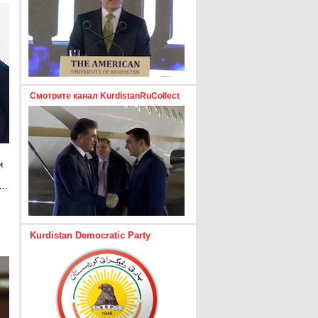
Смотрите канал KurdistanRuCollect
и
..
е
Kurdistan Democratic Party