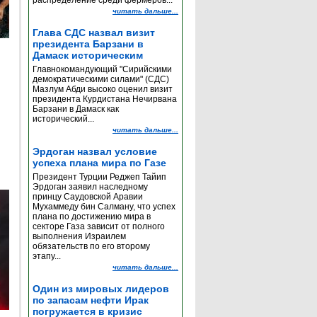
распределение среди фермеров...
читать дальше...
Глава СДС назвал визит
президента Барзани в
Дамаск историческим
Главнокомандующий "Сирийскими
демократическими силами" (СДС)
Мазлум Абди высоко оценил визит
президента Курдистана Нечирвана
Барзани в Дамаск как
исторический...
читать дальше...
Эрдоган назвал условие
успеха плана мира по Газе
Президент Турции Реджеп Тайип
Эрдоган заявил наследному
принцу Саудовской Аравии
Мухаммеду бин Салману, что успех
плана по достижению мира в
секторе Газа зависит от полного
выполнения Израилем
обязательств по его второму
этапу...
читать дальше...
Один из мировых лидеров
по запасам нефти Ирак
погружается в кризис