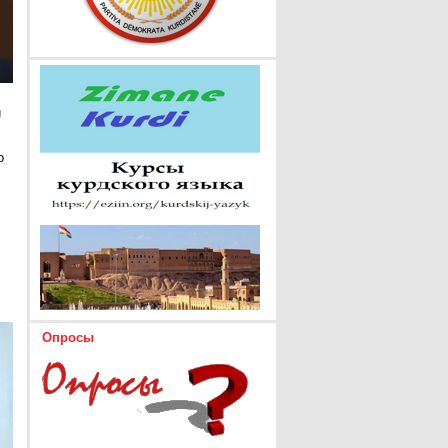
и
о
Опросы