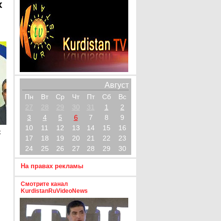
х
Август
Пн
Вт
Ср
Чт
Пт
Сб
Вс
27
28
29
30
31
1
2
3
4
5
6
7
8
9
10
11
12
13
14
15
16
х
17
18
19
20
21
22
23
24
25
26
27
28
29
30
На правах рекламы
Смотрите канал
KurdistanRuVideoNews