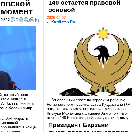
довской
140 остается правовой
 момент
основой
2026-08-07
2222
0
Kurdistan.Ru
й, который носит
 этом заявил в
Генеральный совет по курдским районам
 Al Jazeera министр
Регионального правительства Курдистана (КРГ
рана Хосейн Амир
августа отклонил утверждение губернатора
Киркука Мохаммеда Самаана Аги о том, что
статья 140 Конституции Ирака утратила силу...
я с Эр-Риядом в
ь иранской
Президент Барзани
 прошедших в конце
возвращение в