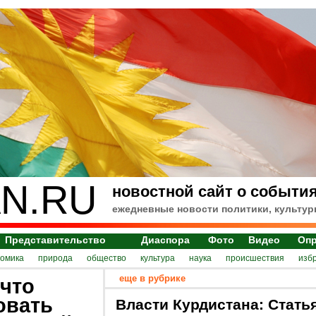
N.RU
новостной сайт о события
ежедневные новости политики, культур
Представительство
Диаспора
Фото
Видео
Оп
номика
природа
общество
культура
наука
происшествия
изб
еще в рубрике
 что
овать
Власти Курдистана: Стать