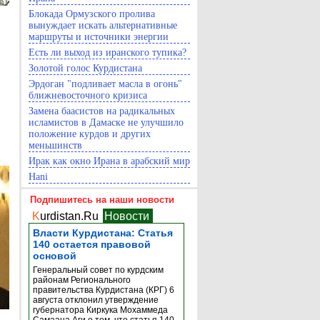
Блокада Ормузского пролива
вынуждает искать альтернативные
маршруты и источники энергии
Есть ли выход из иранского тупика?
Золотой голос Курдистана
Эрдоган "подливает масла в огонь"
ближневосточного кризиса
Замена баасистов на радикальных
исламистов в Дамаске не улучшило
положение курдов и других
меньшинств
Ирак как окно Ирана в арабский мир
Hani
Подпишитесь на наши новости
K
urdistan.Ru
Новости
Власти Курдистана: Статья
140 остается правовой
основой
Генеральный совет по курдским
районам Регионального
правительства Курдистана (КРГ) 6
августа отклонил утверждение
губернатора Киркука Мохаммеда