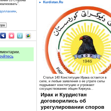
ления со стороны
Kurdistan.Ru
реализовать".
бдоллахиян
,
мментарии.
руйтесь
Статья 140 Конституции Ирака остается в
силе, и любые заявления о ее утрате силы
подрывают конституцию и угрожают
сосуществованию общин Киркука...
Ирак и Курдистан
договорились об
урегулировании споров