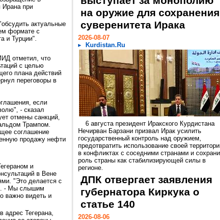
выступает за монополию
 Ирана при
на оружие для сохранения
суверенитета Ирака
"обсудить актуальные
ем формате с
2026-08-07
а и Турции".
Kurdistan.Ru
МИД отметил, что
ьтаций с целью
его плана действий
ернул переговоры в
оглашения, если
олю", - сказал
ует отмены санкций,
6 августа президент Иракского Курдистана
альдом Трампом.
Нечирван Барзани призвал Ирак усилить
ущее соглашение
государственный контроль над оружием,
венную продажу нефти
предотвратить использование своей территори
в конфликтах с соседними странами и сохрани
роль страны как стабилизирующей силы в
Тегераном и
регионе.
нсультаций в Вене
ДПК отвергает заявления
ми. "Это делается с
н. - Мы слышим
губернатора Киркука о
о важно видеть и
статье 140
в адрес Тегерана,
2026-08-06