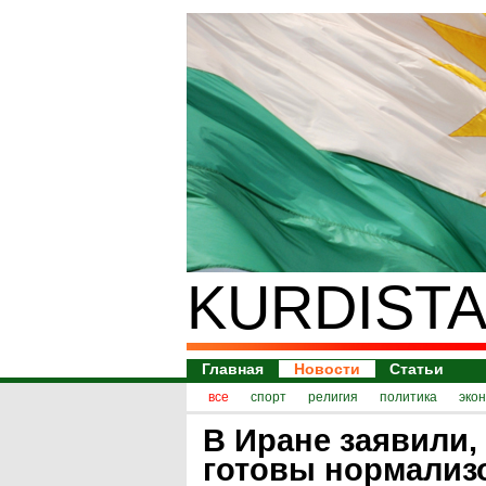
KURDISTA
Главная
Новости
Статьи
все
спорт
религия
политика
эко
В Иране заявили,
готовы нормализ