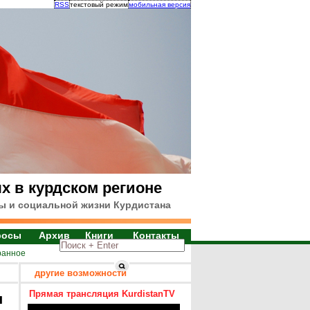
RSS
текстовый режим
мобильная версия
х в курдском регионе
ы и социальной жизни Курдистана
росы
Архив
Книги
Контакты
ранное
другие возможности
Прямая трансляция KurdistanTV
я