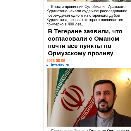
Власти провинции Сулеймания Иракского
Курдистана начали судебное расследование
повреждения одного из старейших дубов
Курдистана, возраст которого оценивается
примерно в 400 лет...
В Тегеране заявили, что
согласовали с Оманом
почти все пункты по
Ормузскому проливу
2026-08-06
interfax.ru
Соглашение Ирана и Омана по Ормузскому