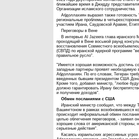
ближайшее время в Джидду представителя
Организации исламского сотрудничества.
Абдоллахиян выразил также готовность 
региональные проблемы в четырехсторонн
участием Ирана, Саудовской Аравии, Египт
Переговоры в Вене
В интервью Al Jazeera глава иранского 
проходящий в Вене восьмой раунд консул
восстановления Совместного всеобъемлющ
(СВПД) по иранской ядерной программе "в
правильное русло".
"Имеется хорошая возможность достичь с
западные партнеры проявят необходимую в
Абдоллахиян. По его словам, Тегеран треб
введенных бывшим президентом США Дон
Кроме того, добавил министр, "любое буд
должно гарантировать Ирану беспрепятст
и получение доходов".
Обмен посланиями с США
Иранский министр сообщил, что между 
Вашингтоном в рамках возобновившихся ко
происходит неформальный обмен послания
целью облегчения переговоров, - заявил о
хорошие слова от американской стороны, н
серьезные действия".
Касаясь израильских агрессивных угроз 