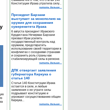
Самаана Аги о том, что статья 140
Конституции Ирака утратила силу...
читать дальше...
Президент Барзани
выступает за монополию на
оружие для сохранения
y
суверенитета Ирака
6 августа президент Иракского
Курдистана Нечирван Барзани
призвал Ирак усилить
государственный контроль над
оружием, предотвратить
использование своей территории в
конфликтах с соседними странами
и сохранить роль страны как
стабилизирующей силы в регионе.
читать дальше...
ДПК отвергает заявления
губернатора Киркука о
статье 140
Статья 140 Конституции Ирака
остается в силе, и любые
заявления о ее утрате силы
подрывают конституцию и
щих
угрожают сосуществованию общин
из
Киркука...
за
читать дальше...