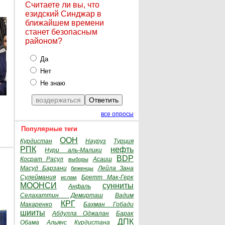
Считаете ли вы, что
езидский Синджар в
ближайшем времени
станет безопасным
районом?
Да
Нет
Не знаю
все опросы
Популярные теги
ООН
Курдистан
Науруз
Турция
РПК
нефть
Нури аль-Малики
BDP
Косрат Расул
Асаиш
выборы
Масуд Барзани
Лейла Зана
беженцы
Сулеймания
Бретт Мак-Герк
ислам
МООНСИ
сунниты
Анфаль
Селахаттин Демирташ
Вадим
КРГ
Макаренко
Бахман Гобади
шииты
Абдулла Оджалан
Барак
ДПК
Обама
Альянс Курдистана