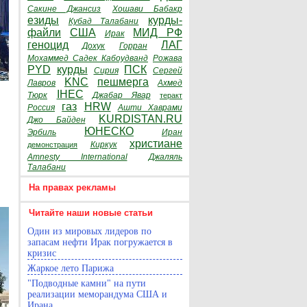
Сакине Джансиз
Хошави Бабакр
езиды
курды-
Кубад Талабани
файли
США
МИД РФ
Ирак
геноцид
ЛАГ
Дохук
Горран
Мохаммед Садек Кабоудванд
Рожава
PYD
курды
ПСК
Сирия
Сергей
KNC
пешмерга
Лавров
Ахмед
IHEC
Тюрк
Джабар Явар
теракт
газ
HRW
Россия
Ашти Хаврами
KURDISTAN.RU
Джо Байден
ЮНЕСКО
Эрбиль
Иран
христиане
Киркук
демонстрация
Amnesty International
Джаляль
Талабани
На правах рекламы
Читайте наши новые статьи
Один из мировых лидеров по
запасам нефти Ирак погружается в
кризис
Жаркое лето Парижа
"Подводные камни" на пути
реализации меморандума США и
Ирана