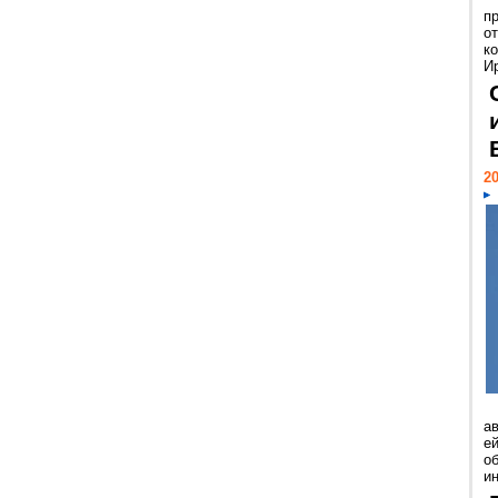
п
о
к
И
20
а
ей
о
и