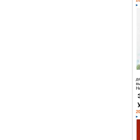
20
д
в
Н
20