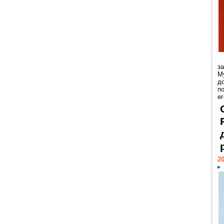
з
М
д
п
ег
20