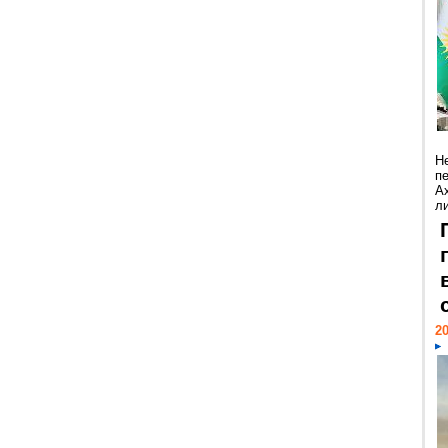
Н
п
А
ли
20