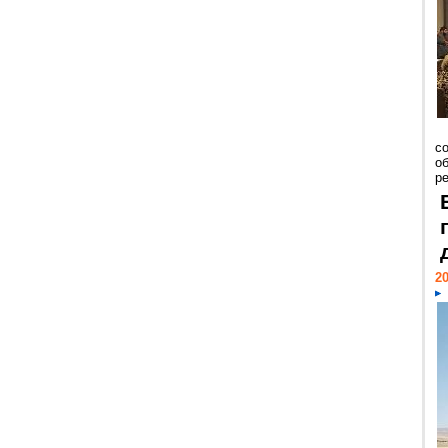
со
о
ре
20