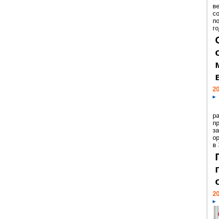
ве
с
п
го
20
р
пр
з
о
в
20