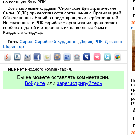
на военную базу РПК.
Возглавляемые курдами "Сирийские Демократические
Силы" (СДС) придерживаются соглашения с Организацией
Объединенных Наций о предотвращении вербовки детей.
Но связанные с РПК сирийские организации продолжают
20
вербовать детей и отправлять их на военные базы в
Кандиль и Синджар.
Теги:
Сирия
,
Сирийский Курдистан
,
Дерик
,
РПК
,
Джванен
Шоришгер
еще нет ниодного комментария...
Вы не можете оставлять комментарии.
Н
Войдите
или
зарегистрируйтесь
г
п
в
р
ре
20