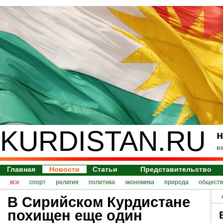
KURDISTAN.RU
н
е
Главная
Новости
Статьи
Представительство
все
спорт
религия
политика
экономика
природа
обществ
В Сирийском Курдистане
похищен еще один