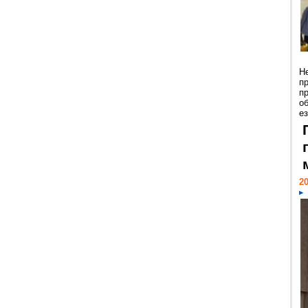
Н
п
п
о
ез
20