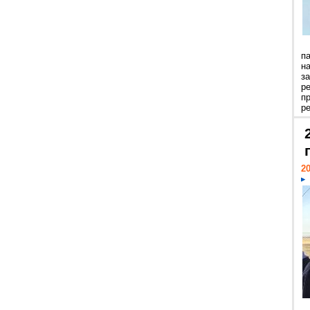
п
н
з
р
п
ре
20