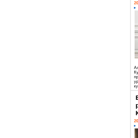
20
А
К
п
у
ку
20