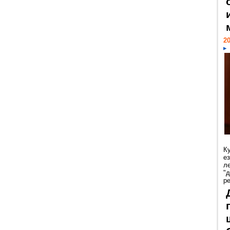
20
К
е
л
"
р