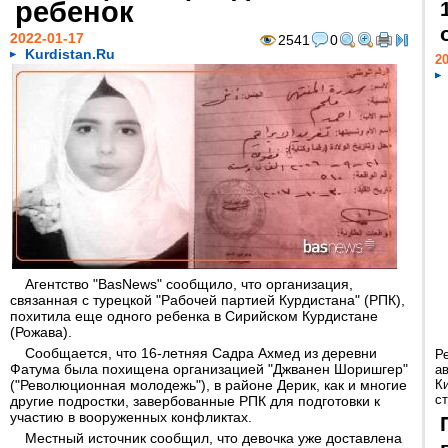
ребенок
2022-01-17
2541
0
Kurdistan.Ru
20
Агентство "BasNews" сообщило, что организация,
связанная с турецкой "Рабочей партией Курдистана" (РПК),
похитила еще одного ребенка в Сирийском Курдистане
(Рожава).
Сообщается, что 16-летняя Садра Ахмед из деревни
Р
Фатума была похищена организацией "Джванен Шоришгер"
а
("Революционная молодежь"), в районе Дерик, как и многие
К
ст
другие подростки, завербованные РПК для подготовки к
участию в вооруженных конфликтах.
Местный источник сообщил, что девочка уже доставлена