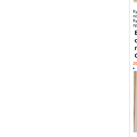
К
п
К
пр
20