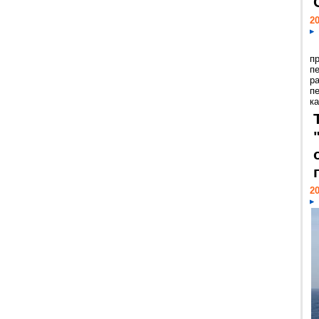
20
п
п
р
п
ка
20