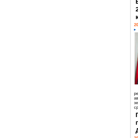
20
р
ав
з
с