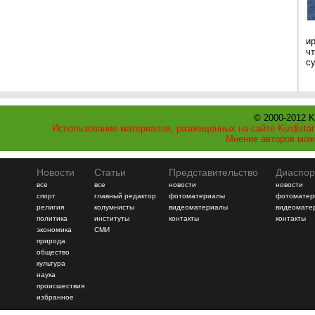
и
ч
с
© 2000-2012 K
Использование материалов, размещенных на сайте Kurdistan
Мнение авторов мож
Новости
Статьи
Представительство
Диаспор
все
все
новости
новости
спорт
главный редактор
фотоматериалы
фотоматер
религия
колумнисты
видеоматериалы
видеомате
политика
институты
контакты
контакты
экономика
СМИ
природа
общество
культура
наука
происшествия
избранное