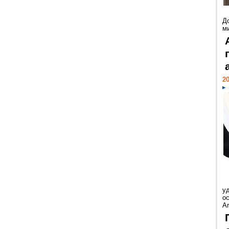
Д
м
20
у
ос
Ar