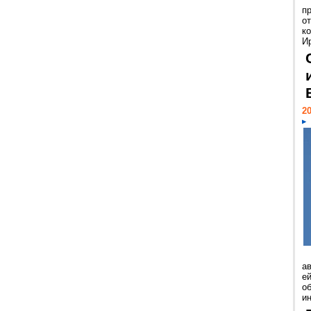
п
о
к
И
20
а
ей
о
и