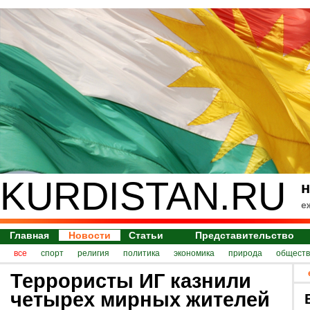
KURDISTAN.RU
н
е
Главная
Новости
Статьи
Представительство
все
спорт
религия
политика
экономика
природа
обществ
Террористы ИГ казнили
четырех мирных жителей