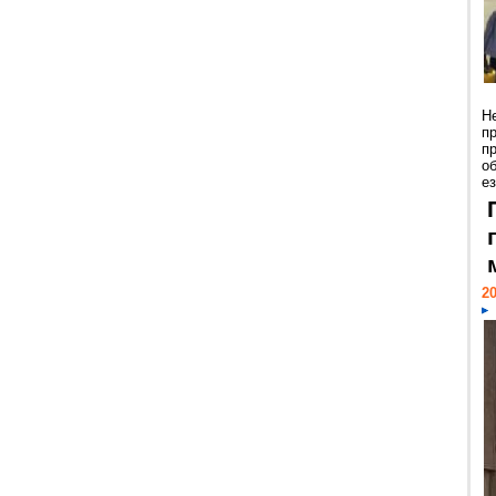
Н
п
п
о
ез
20