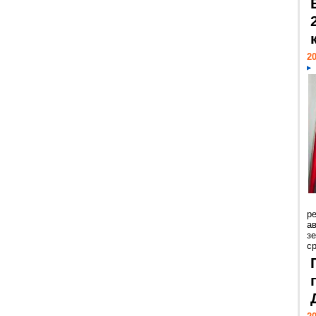
20
р
ав
з
с