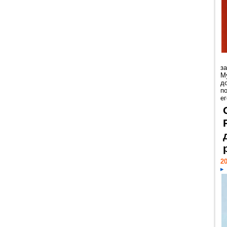
з
М
д
п
ег
20