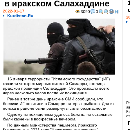
в иракском Салахаддине
2022-01-17
3090
0
Kurdistan.Ru
20
16 января террористы "Исламского государства" (ИГ)
казнили четырех мирных жителей Самарры, столицы
иракской провинции Салахаддин. Это произошло всего
через несколько часов после их похищения.
Ранее в тот же день иракские СМИ сообщили, что
Р
боевики ИГ похитили в Самарре пятерых рыбаков. Для их
а
поиска в районе были развернуты силы безопасности.
К
Одному из похищенных удалось бежать, но остальные
ст
были казнены в воскресенье вечером.
По данным министерства пешмерга Иракского
Курдистана, в 2021 году "Исламское государство"