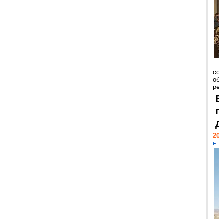
со
о
ре
20