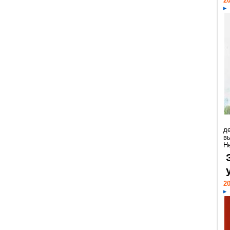
20
д
в
Н
20