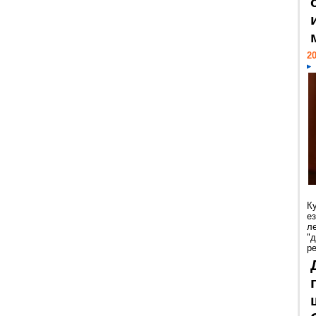
20
К
е
л
"
р