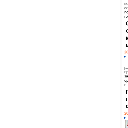
ве
с
п
го
20
р
пр
з
о
в
20