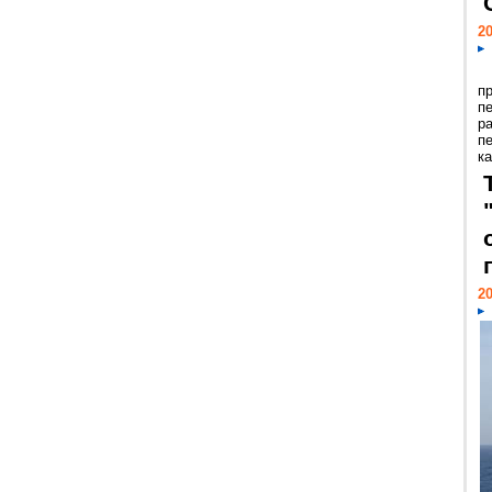
20
п
п
р
п
ка
20