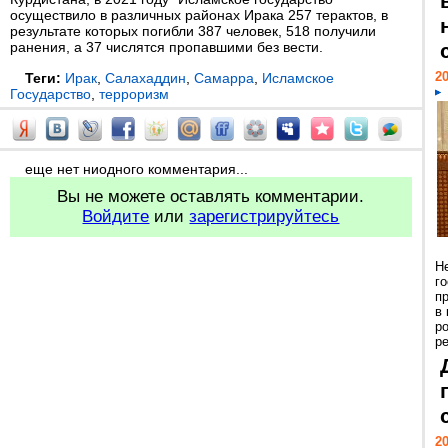
осуществило в различных районах Ирака 257 терактов, в
результате которых погибли 387 человек, 518 получили
ранения, а 37 числятся пропавшими без вести.
20
Теги:
Ирак
,
Салахаддин
,
Самарра
,
Исламское
Государство
,
терроризм
еще нет ниодного комментария...
Вы не можете оставлять комментарии.
Войдите
или
зарегистрируйтесь
Н
г
п
в
р
ре
20