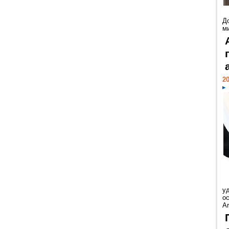
Д
м
20
у
ос
Ar