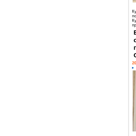
К
п
К
пр
20