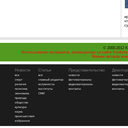
и
ч
с
© 2000-2012 K
Использование материалов, размещенных на сайте Kurdistan
Мнение авторов мож
Новости
Статьи
Представительство
Диаспор
все
все
новости
новости
спорт
главный редактор
фотоматериалы
фотоматер
религия
колумнисты
видеоматериалы
видеомате
политика
институты
контакты
контакты
экономика
СМИ
природа
общество
культура
наука
происшествия
избранное