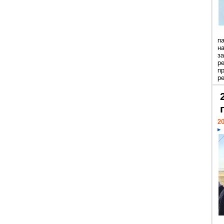
п
н
з
р
п
ре
20