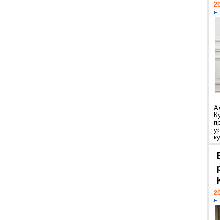
20
А
К
п
у
ку
20