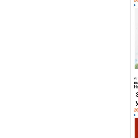
20
д
в
Н
20