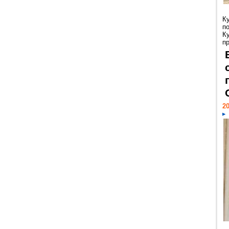
К
п
К
пр
20