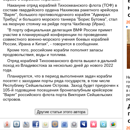
Накануне отряд кораблей Тихоокеанского флота (ТОФ) в
составе гвардейского ордена Нахимова ракетного крейсера
"Варяг", большого противолодочного корабля "Адмирал
Трибуц" и большого морского танкера "Борис Бутома", стал
20
на якорную стоянку на рейде порта Чахбехар (Иран).
"В порту официальная делегация ВМФ России примет
участие в планирующей конференции по проведению
совместного военно-морского учения боевых кораблей
России, Ирана и Китая", - говорится в сообщении.
Кроме того, российские корабли пополнят запасы
продовольствия, воды и топлива.
Отряд кораблей Тихоокеанского флота вышел в дальний
поход из Владивостока за несколько дней до нового 2022
года.
Планируется, что в период выполнения задач корабли
Н
посетят с заходами порты ряда государств, в том числе
г
Республику Сейшельские Острова. Заход будет приурочен к
п
105-й годовщине посещения бронепалубным крейсером
в
"Варяг" российского флота порта Виктория Сейшельских
р
островов.
ре
20