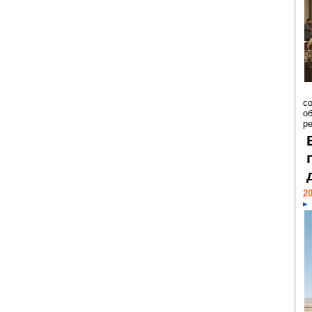
со
о
ре
20