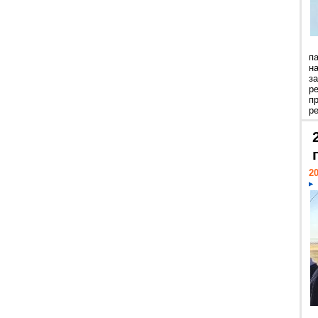
п
н
з
р
п
ре
20