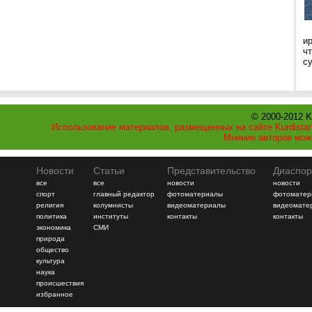
и
ч
с
© 2000-2012 K
Использование материалов, размещенных на сайте Kurdistan
Мнение авторов мож
Новости
Статьи
Представительство
Диаспор
все
все
новости
новости
спорт
главный редактор
фотоматериалы
фотоматер
религия
колумнисты
видеоматериалы
видеомате
политика
институты
контакты
контакты
экономика
СМИ
природа
общество
культура
наука
происшествия
избранное