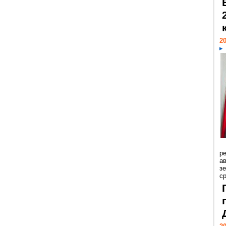
20
р
ав
з
с