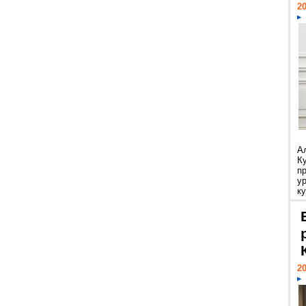
20
А
К
п
у
ку
20