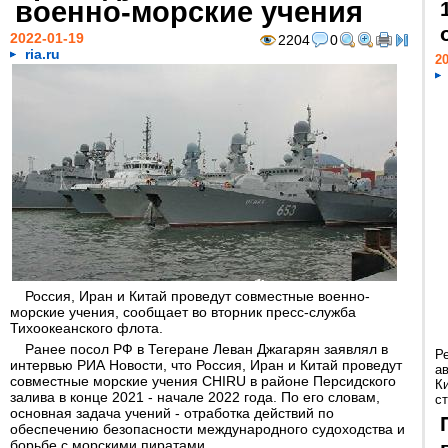
военно-морские учения
2022-01-19
2204
0
ria.ru
20
Россия, Иран и Китай проведут совместные военно-
морские учения, сообщает во вторник пресс-служба
Тихоокеанского флота.
Ранее посол РФ в Тегеране Леван Джагарян заявлял в
Р
интервью РИА Новости, что Россия, Иран и Китай проведут
а
совместные морские учения CHIRU в районе Персидского
К
залива в конце 2021 - начале 2022 года. По его словам,
ст
основная задача учений - отработка действий по
обеспечению безопасности международного судоходства и
борьбе с морскими пиратами.