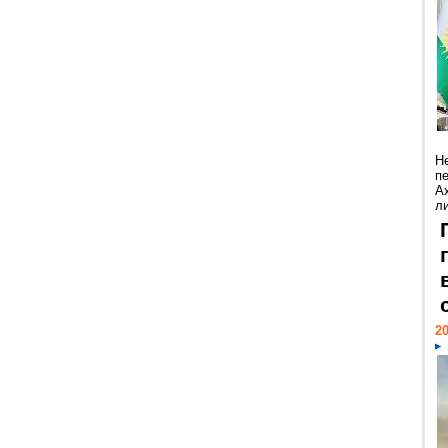
Н
п
А
ли
20