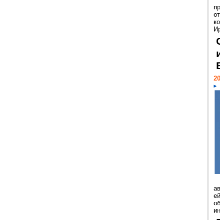
п
о
к
И
20
а
ей
о
и