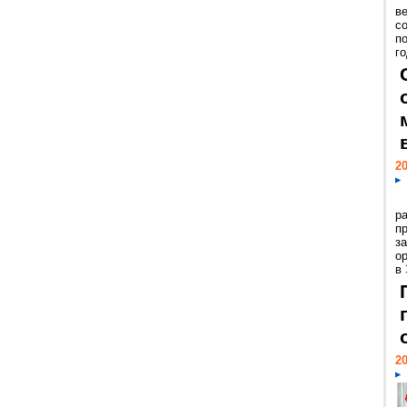
ве
с
п
го
20
р
пр
з
о
в
20