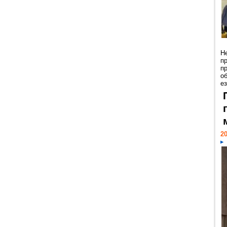
Н
п
п
о
ез
20