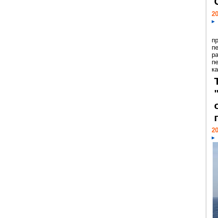
20
п
п
р
п
ка
20