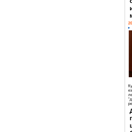
20
К
е
л
"
р