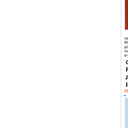
з
М
д
п
ег
20