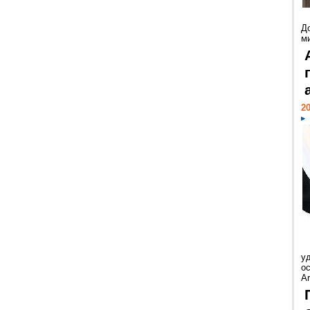
Д
м
20
у
ос
Ar