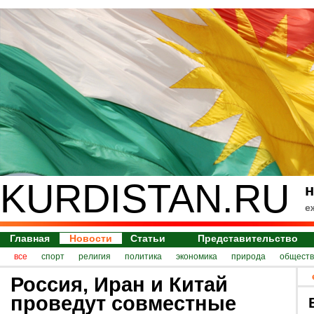
KURDISTAN.RU
н
е
Главная
Новости
Статьи
Представительство
все
спорт
религия
политика
экономика
природа
обществ
Россия, Иран и Китай
проведут совместные