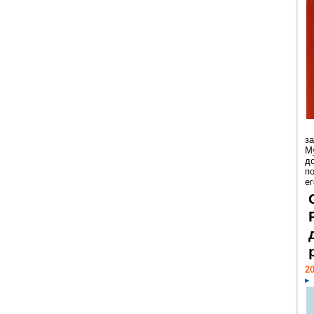
з
М
д
п
ег
20