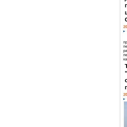
20
п
п
р
п
ка
20