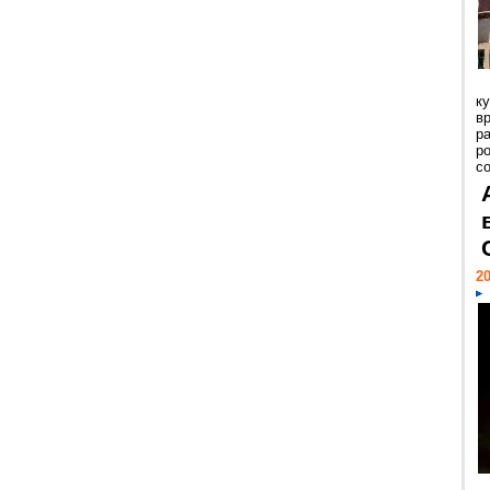
к
в
р
р
с
20