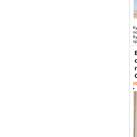
К
п
К
пр
20