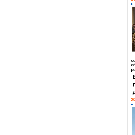
со
о
ре
20