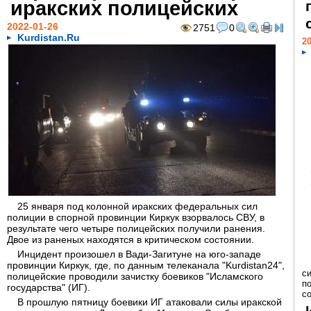
иракских полицейских
2022-01-26
2751
0
Kurdistan.Ru
20
25 января под колонной иракских федеральных сил
полиции в спорной провинции Киркук взорвалось СВУ, в
результате чего четыре полицейских получили ранения.
Двое из раненых находятся в критическом состоянии.
Инцидент произошел в Вади-Загитуне на юго-западе
провинции Киркук, где, по данным телеканала "Kurdistan24",
с
полицейские проводили зачистку боевиков "Исламского
п
государства" (ИГ).
с
В прошлую пятницу боевики ИГ атаковали силы иракской