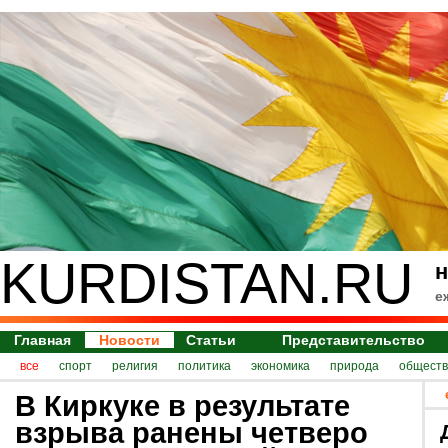
KURDISTAN.RU
н
е
Главная
Новости
Статьи
Представительство
все
спорт
религия
политика
экономика
природа
обществ
В Киркуке в результате
взрыва ранены четверо