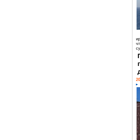
и
ч
с
20