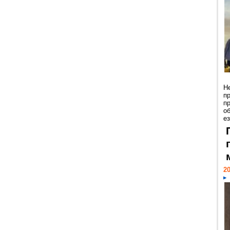
Н
п
п
о
ез
20