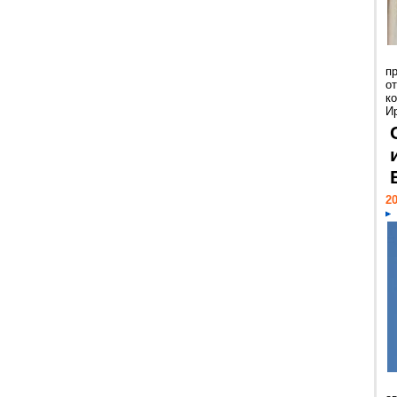
п
о
к
И
20