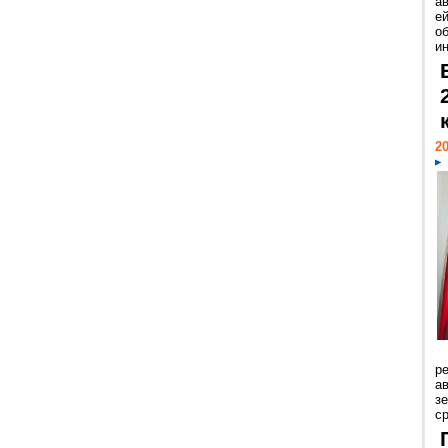
а
ей
о
и
20
р
ав
з
с