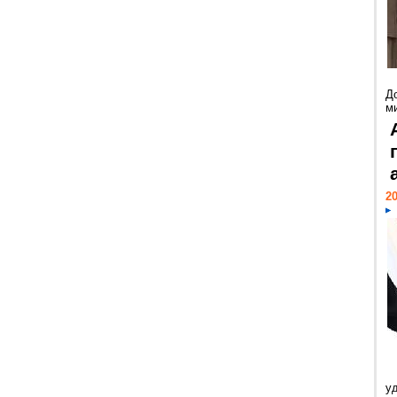
Д
м
20
у