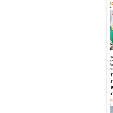
20
Н
п
А
ли
20