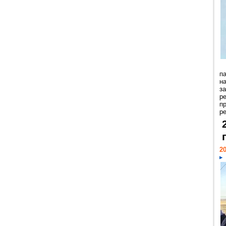
п
н
з
р
п
ре
20