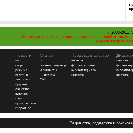
п
к
© 2000-2012 K
Использование материалов, размещенных на сайте Kurdistan
Мнение авторов мож
Новости
Статьи
Представительство
Диаспор
все
все
новости
новости
спорт
главный редактор
фотоматериалы
фотоматер
религия
колумнисты
видеоматериалы
видеомате
политика
институты
контакты
контакты
экономика
СМИ
природа
общество
культура
наука
происшествия
избранное
Разработка, поддержка и поискова