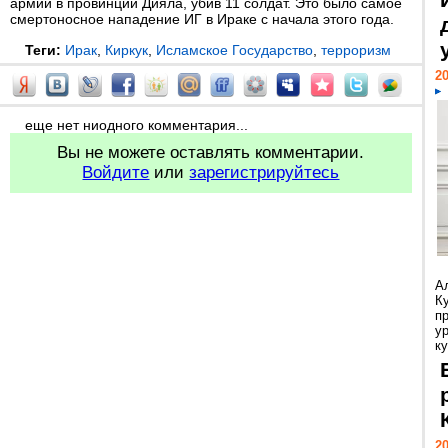
армии в провинции Дияла, убив 11 солдат. Это было самое
смертоносное нападение ИГ в Ираке с начала этого года.
Теги:
Ирак
,
Киркук
,
Исламское Государство
,
терроризм
20
еще нет ниодного комментария...
Вы не можете оставлять комментарии.
Войдите
или
зарегистрируйтесь
А
К
п
у
ку
20