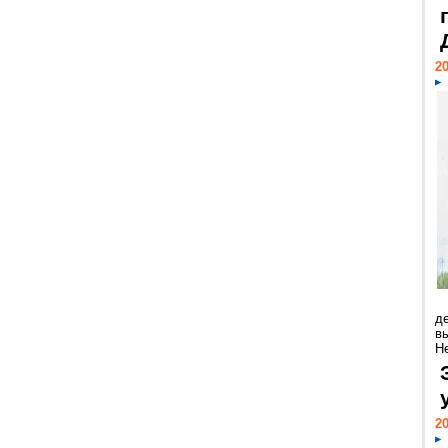
20
д
в
Н
20