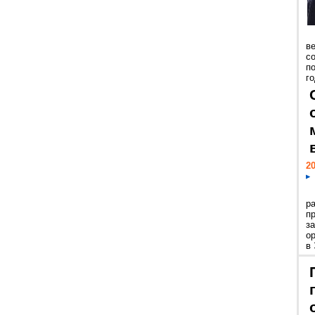
ве
с
п
го
20
р
пр
з
о
в