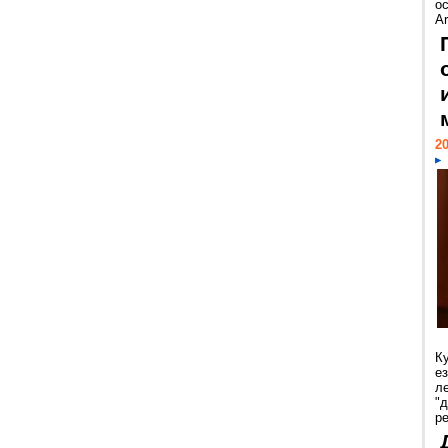
ос
Ar
20
К
е
л
"
р