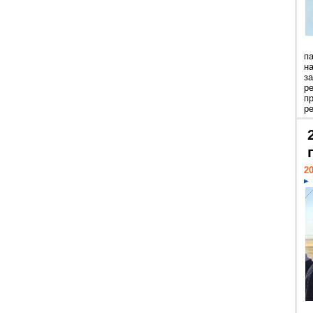
п
н
з
р
п
ре
20