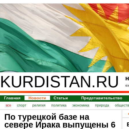
KURDISTAN.RU
н
е
Главная
Новости
Статьи
Представительство
все
спорт
религия
политика
экономика
природа
обществ
По турецкой базе на
севере Ирака выпущены 6