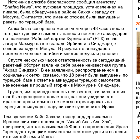
Источник в службе безопасности сообщил агентству
"Shafaq News", что пусковая площадка, установленная на
пикапе, была обнаружена в районе Сахха к западу от
Мосула. Считается, что именно отсюда были выпущены
ракеты по турецкой базе.
20
Атака была совершена менее чем через 48 часов после
того, как турецкие самолеты нанесли несколько авиаударов
по позициям "Рабочей партии Курдистана" (РПК) возле
лагеря Махмур на юго-западе Эрбиля и в Синджаре, к
северо-западу от Мосула. В результате авиаударов
несколько человек погибли и многие получили ранения.
Спустя несколько часов ответственность за сегодняшний
ракетный обстрел взяла на себя ранее неизвестная группа
"Ахрар Синджар". В ее заявлении, распространенном в
социальных сетях, сказано, что 18 ракет были выпущены по
турецкой базе в ответ на авиаудары турецких самолетов,
Н
нанесенные в прошлый вторник в Махмуре и Синджаре.
г
Группа, чья принадлежность неизвестна, заявила, что их
п
шаг был предпринят после того, как они увидели, что
в
иракское правительство не смогло отреагировать на
р
турецкие авиаудары, нарушившие суверенитет Ирака.
ре
Тем временем Кайс Хазали, лидер поддерживаемых
Ираном шиитских ополченцев "Асаиб Ахль Аль-Хак",
пригрозил, что так называемый Фронт сопротивления Ирака
"преподаст турецким оккупантам жестокие уроки и вытеснит
их с чистой земли Ирака".
20