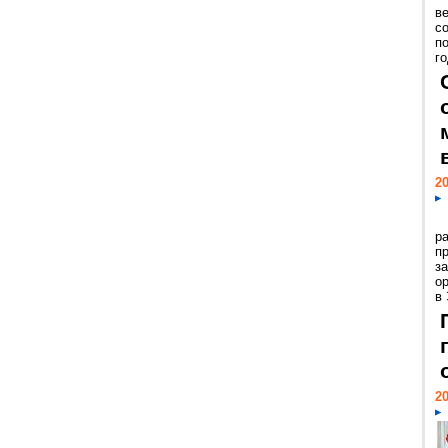
ве
с
п
го
20
р
пр
з
о
в
20