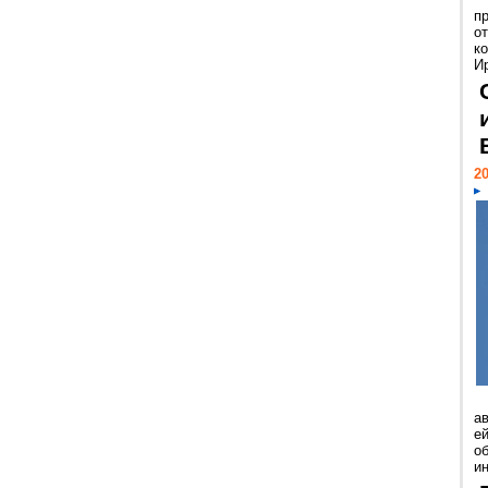
п
о
к
И
20
а
ей
о
и