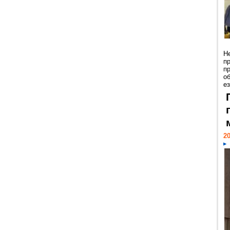
Н
п
п
о
ез
20