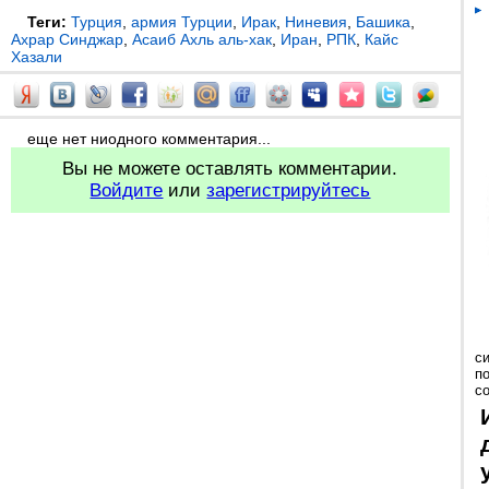
Теги:
Турция
,
армия Турции
,
Ирак
,
Ниневия
,
Башика
,
Ахрар Синджар
,
Асаиб Ахль аль-хак
,
Иран
,
РПК
,
Кайс
Хазали
еще нет ниодного комментария...
Вы не можете оставлять комментарии.
Войдите
или
зарегистрируйтесь
с
п
с