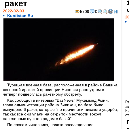
ракет
2022-02-03
5709
0
Kurdistan.Ru
20
Турецкая военная база, расположенная в районе Башика
северной иракской провинции Ниневия рано утром в
четверг подверглась ракетному обстрелу.
Как сообщил в интервью "BasNews" Мухаммед Амин,
Р
глава администрации района Зиликан, по базе было
а
выпущено 6 ракет, которые "не причинили никакого ущерба,
К
так как все они упали на открытой местности вокруг
ст
населенных пунктов рядом с базой".
По словам чиновника, начато расследование.