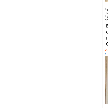
К
п
К
пр
20