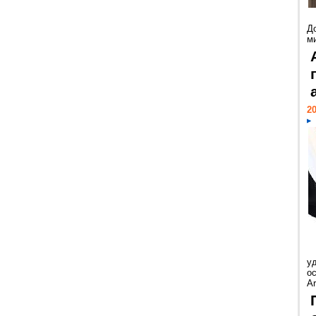
Д
м
20
у
ос
Ar