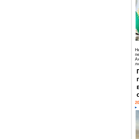
Н
п
А
ли
20