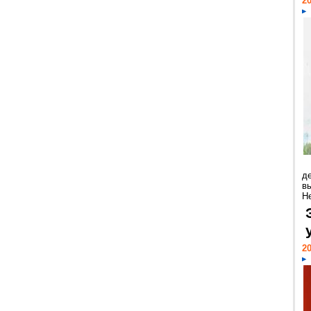
20
д
в
Н
20