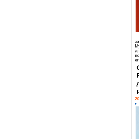
з
М
д
п
ег
20