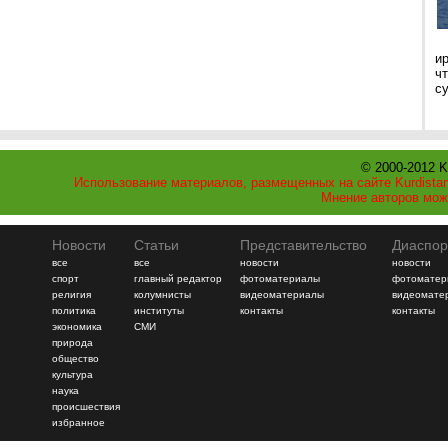
и
ч
с
© 2000-2012 K
Использование материалов, размещенных на сайте Kurdistan
Мнение авторов мож
Новости
Статьи
Представительство
Диаспор
все
все
новости
новости
спорт
главный редактор
фотоматериалы
фотоматер
религия
колумнисты
видеоматериалы
видеомате
политика
институты
контакты
контакты
экономика
СМИ
природа
общество
культура
наука
происшествия
избранное