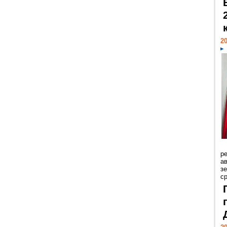
20
р
ав
з
с