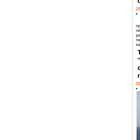
20
п
п
р
п
ка
20