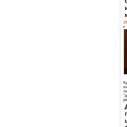
20
К
е
л
"
р