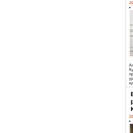
20
А
К
п
у
ку
20