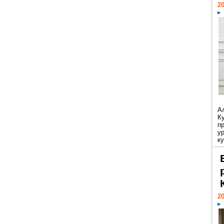
20
А
К
п
у
ку
20