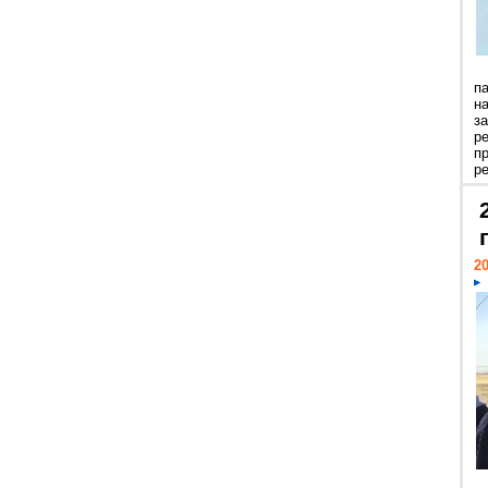
п
н
з
р
п
ре
20