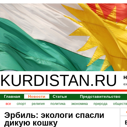
KURDISTAN.RU
н
е
Главная
Новости
Статьи
Представительство
все
спорт
религия
политика
экономика
природа
обществ
Эрбиль: экологи спасли
дикую кошку