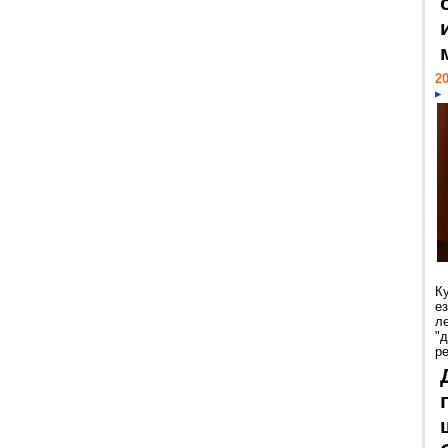
20
К
е
л
"
р