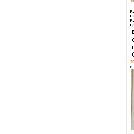
К
п
К
пр
20