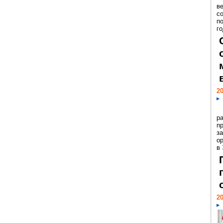
ве
с
п
го
20
р
пр
з
о
в
20