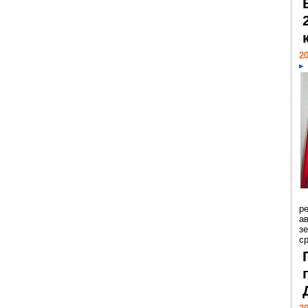
20
р
ав
з
с