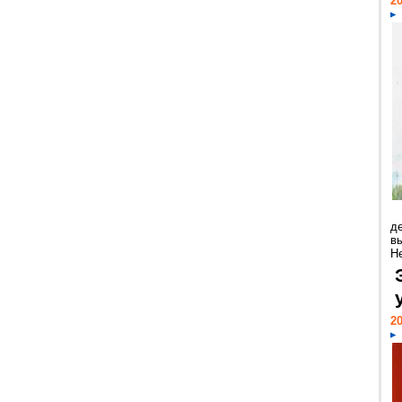
20
д
в
Н
20