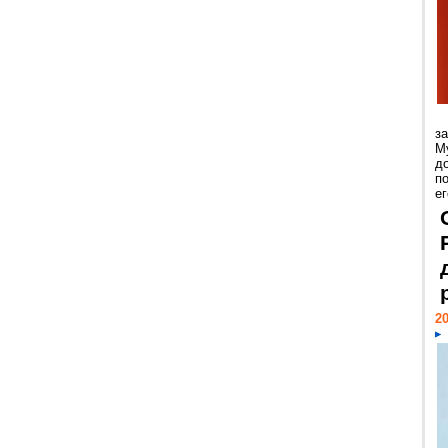
з
М
д
п
ег
20