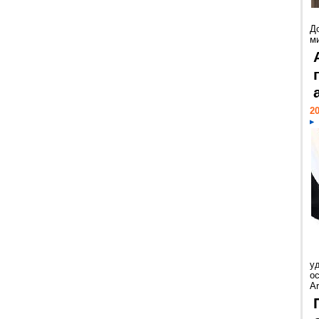
Д
м
20
у
ос
Ar