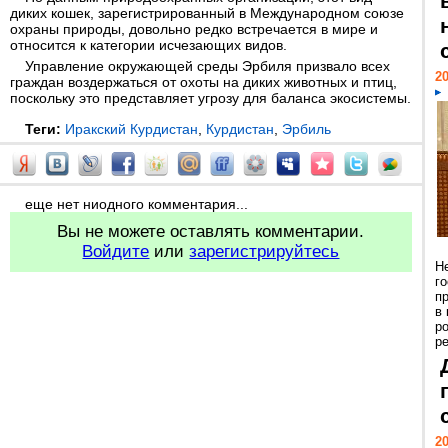
диких кошек, зарегистрированный в Международном союзе
охраны природы, довольно редко встречается в мире и
относится к категории исчезающих видов.
Управление окружающей среды Эрбиля призвало всех
20
граждан воздержаться от охоты на диких животных и птиц,
поскольку это представляет угрозу для баланса экосистемы.
Теги:
Иракский Курдистан
,
Курдистан
,
Эрбиль
еще нет ниодного комментария...
Вы не можете оставлять комментарии.
Войдите
или
зарегистрируйтесь
Н
г
п
в
р
ре
20