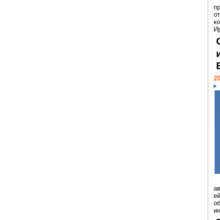
п
о
к
И
20
а
ей
о
и