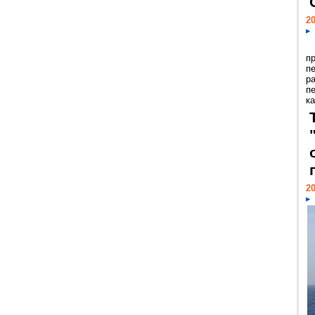
20
п
п
р
п
ка
20