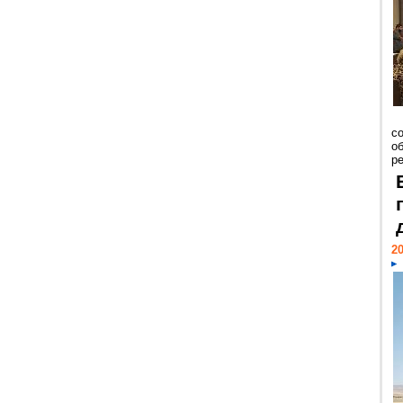
со
о
ре
20