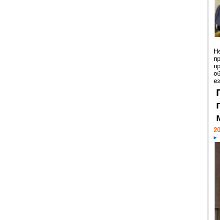
Н
п
п
о
ез
20