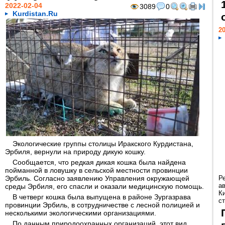
2022-02-04
3089
0
Kurdistan.Ru
20
Экологические группы столицы Иракского Курдистана,
Эрбиля, вернули на природу дикую кошку.
Сообщается, что редкая дикая кошка была найдена
пойманной в ловушку в сельской местности провинции
Эрбиль. Согласно заявлению Управления окружающей
Р
а
среды Эрбиля, его спасли и оказали медицинскую помощь.
К
В четверг кошка была выпущена в районе Зургазрава
ст
провинции Эрбиль, в сотрудничестве с лесной полицией и
несколькими экологическими организациями.
По данным природоохранных организаций, этот вид