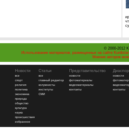
и
ч
с
© 2000-2012 K
Использование материалов, размещенных на сайте Kurdistan
Мнение авторов мож
Новости
Статьи
Представительство
Диаспор
все
все
новости
новости
спорт
главный редактор
фотоматериалы
фотоматер
религия
колумнисты
видеоматериалы
видеомате
политика
институты
контакты
контакты
экономика
СМИ
природа
общество
культура
наука
происшествия
избранное