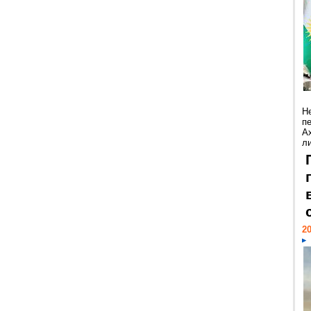
Н
п
А
ли
20