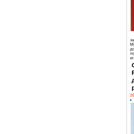
з
М
д
п
ег
20