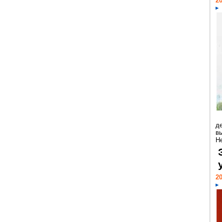
20
д
в
Н
20