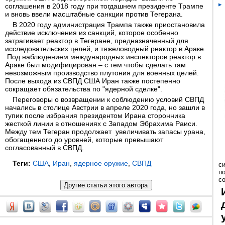
соглашения в 2018 году при тогдашнем президенте Трампе
и вновь ввели масштабные санкции против Тегерана.
В 2020 году администрация Трампа также приостановила
действие исключения из санкций, которое особенно
затрагивает реактор в Тегеране, предназначенный для
исследовательских целей, и тяжеловодный реактор в Араке.
Под наблюдением международных инспекторов реактор в
Араке был модифицирован – с тем чтобы сделать там
невозможным производство плутония для военных целей.
После выхода из СВПД США Иран также постепенно
сокращает обязательства по "ядерной сделке".
Переговоры о возвращении к соблюдению условий СВПД
начались в столице Австрии в апреле 2020 года, но зашли в
тупик после избрания президентом Ирана сторонника
жесткой линии в отношениях с Западом Эбрахима Раиси.
Между тем Тегеран продолжает увеличивать запасы урана,
обогащенного до уровней, которые превышают
согласованный в СВПД.
Теги:
США
,
Иран
,
ядерное оружие
,
СВПД
с
п
с