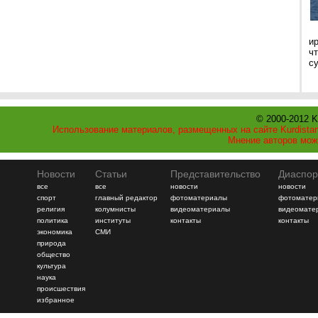
и
ч
с
© 2000-2012 K
Использование материалов, размещенных на сайте Kurdistan
Мнение авторов мож
Новости
Статьи
Представительство
Диаспор
все
все
новости
новости
спорт
главный редактор
фотоматериалы
фотоматер
религия
колумнисты
видеоматериалы
видеомате
политика
институты
контакты
контакты
экономика
СМИ
природа
общество
культура
наука
происшествия
избранное