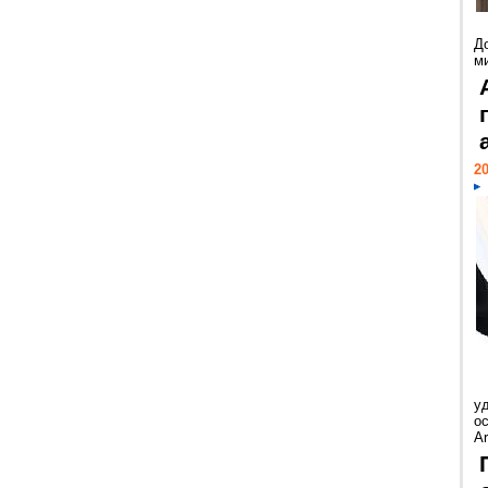
Д
м
20
у
ос
Ar