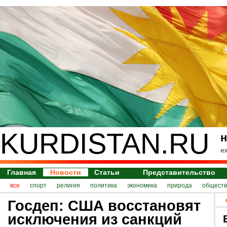
KURDISTAN.RU
н
е
Главная
Новости
Статьи
Представительство
все
спорт
религия
политика
экономика
природа
обществ
Госдеп: США восстановят
исключения из санкций