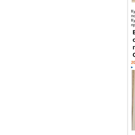
К
п
К
пр
20