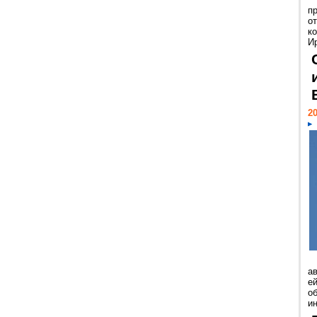
п
о
к
И
20
а
ей
о
и