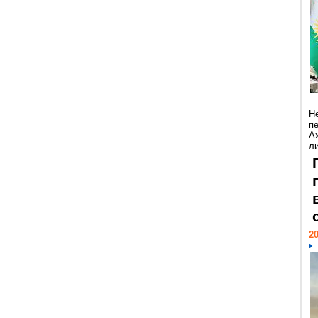
Н
п
А
ли
20