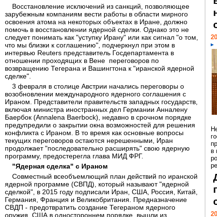
Восстановление исключений из санкций, позволяющее
зарубежным компаниям вести работы в области мирного
освоения атома на некоторых объектах в Иране, должно
помочь в восстановлении ядерной сделки. Однако это не
следует понимать как "уступку Ирану" или как сигнал "о том,
20
что мы близки к соглашению", подчеркнул при этом в
интервью Reuters представитель Госдепартамента в
отношении проходящих в Вене переговоров по
возвращению Тегерана и Вашингтона к "иранской ядерной
сделке".
3 февраля в столице Австрии начались переговоры о
возобновлении международного ядерного соглашения с
Ираном. Представители правительств западных государств,
включая министра иностранных дел Германии Анналену
Баербок (Annalena Baerbock), недавно в срочном порядке
предупредили о закрытии окна возможностей для решения
Н
конфликта с Ираном. В то время как основные вопросы
г
текущих переговоров остаются нерешенными, Иран
п
продолжает "последовательно расширять" свою ядерную
в
программу, предостерегла глава МИД ФРГ.
р
ре
"Ядерная сделка" с Ираном
Совместный всеобъемлющий план действий по иранской
ядерной программе (СВПД), который называют "ядерной
сделкой", в 2015 году подписали Иран, США, Россия, Китай,
Германия, Франция и Великобритания. Предназначение
СВДП - предотвратить создание Тегераном ядерного
20
оружия. США в одностороннем порядке вышли из