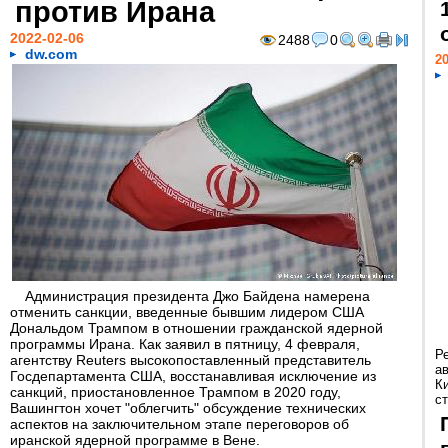
против Ирана
2022-02-06
2488
0
dw.com
20
Администрация президента Джо Байдена намерена
отменить санкции, введенные бывшим лидером США
Дональдом Трампом в отношении гражданской ядерной
программы Ирана. Как заявил в пятницу, 4 февраля,
Р
агентству Reuters высокопоставленный представитель
а
Госдепартамента США, восстанавливая исключение из
К
санкций, приостановленное Трампом в 2020 году,
ст
Вашингтон хочет "облегчить" обсуждение технических
аспектов на заключительном этапе переговоров об
иранской ядерной программе в Вене.