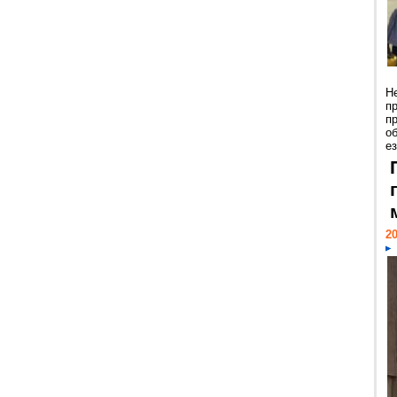
Н
п
п
о
ез
20