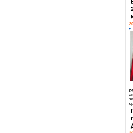
20
р
ав
з
с