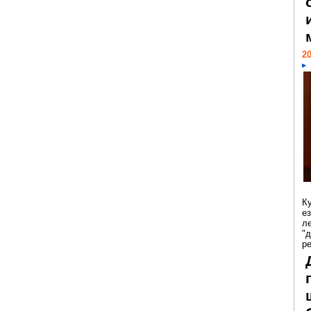
20
К
е
л
"
р