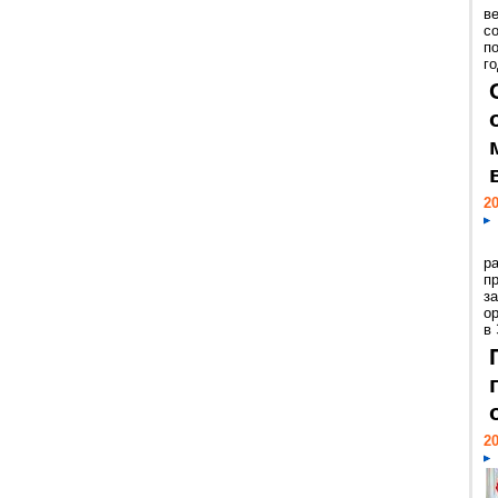
ве
с
п
го
20
р
пр
з
о
в
20