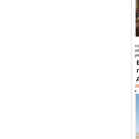
со
о
ре
20