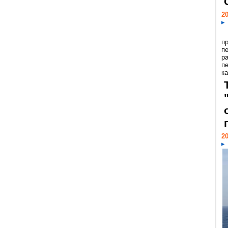
20
п
п
р
п
ка
20