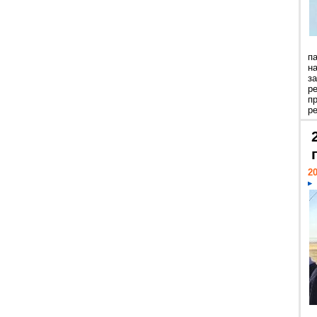
п
н
з
р
п
ре
20