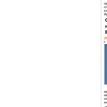
п
о
к
И
20
а
ей
о
и