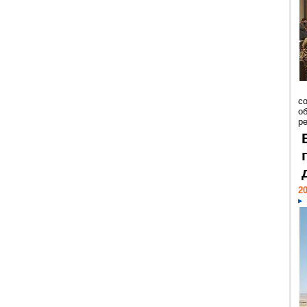
со
о
ре
20