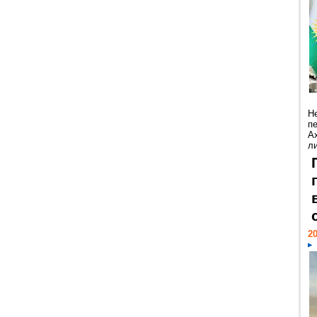
Н
п
А
ли
20