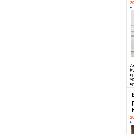
20
А
К
п
у
ку
20