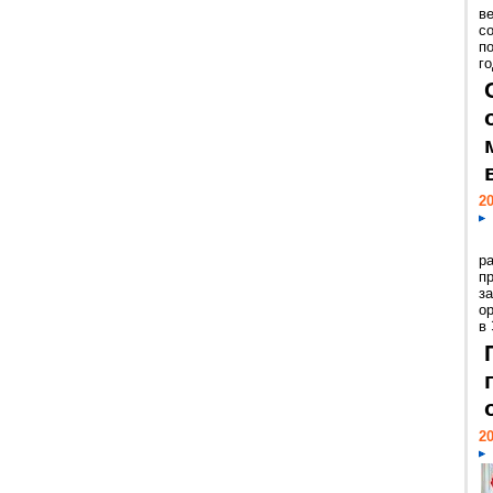
ве
с
п
го
20
р
пр
з
о
в
20