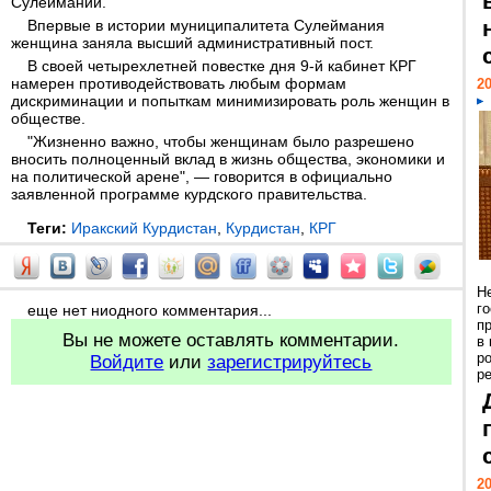
Сулеймании.
Впервые в истории муниципалитета Сулеймания
женщина заняла высший административный пост.
В своей четырехлетней повестке дня 9-й кабинет КРГ
намерен противодействовать любым формам
20
дискриминации и попыткам минимизировать роль женщин в
обществе.
"Жизненно важно, чтобы женщинам было разрешено
вносить полноценный вклад в жизнь общества, экономики и
на политической арене", — говорится в официально
заявленной программе курдского правительства.
Теги:
Иракский Курдистан
,
Курдистан
,
КРГ
Н
г
еще нет ниодного комментария...
п
Вы не можете оставлять комментарии.
в
р
Войдите
или
зарегистрируйтесь
ре
20