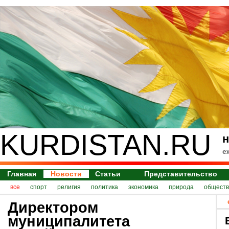
KURDISTAN.RU
н
е
Главная
Новости
Статьи
Представительство
все
спорт
религия
политика
экономика
природа
обществ
Директором
муниципалитета