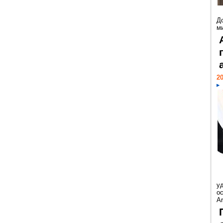
Д
м
20
у
ос
Ar