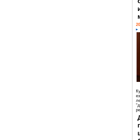
20
К
е
л
"
р