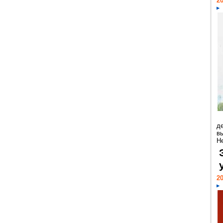
20
д
в
Н
20