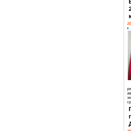
20
р
ав
з
с