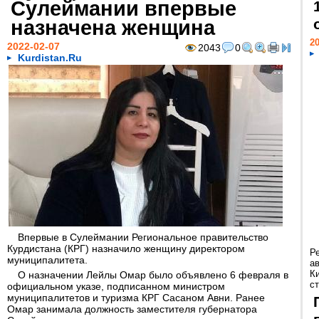
Сулеймании впервые
назначена женщина
20
2022-02-07
2043
0
Kurdistan.Ru
Впервые в Сулеймании Региональное правительство
Курдистана (КРГ) назначило женщину директором
Р
муниципалитета.
а
К
О назначении Лейлы Омар было объявлено 6 февраля в
ст
официальном указе, подписанном министром
муниципалитетов и туризма КРГ Сасаном Авни. Ранее
Омар занимала должность заместителя губернатора