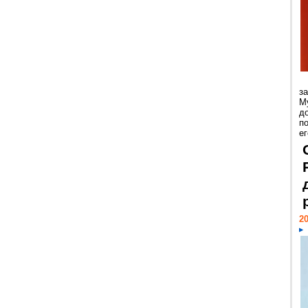
з
М
д
п
ег
20