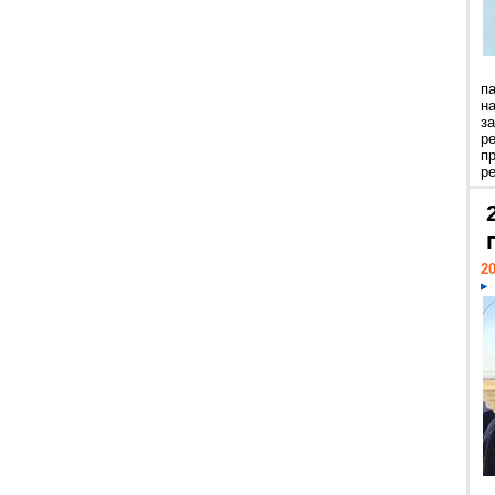
п
н
з
р
п
ре
20