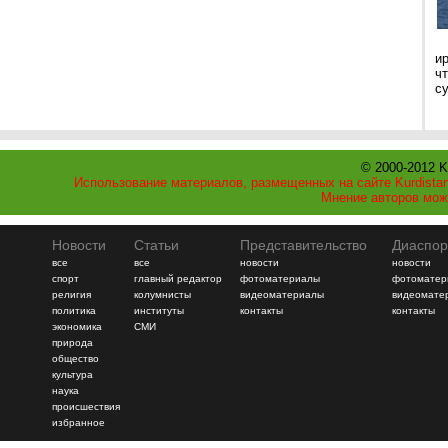
и
ч
с
© 2000-2012 K
Использование материалов, размещенных на сайте Kurdistan
Мнение авторов мож
Новости
Статьи
Представительство
Диаспор
все
все
новости
новости
спорт
главный редактор
фотоматериалы
фотоматер
религия
колумнисты
видеоматериалы
видеомате
политика
институты
контакты
контакты
экономика
СМИ
природа
общество
культура
наука
происшествия
избранное