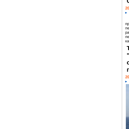
20
п
п
р
п
ка
20