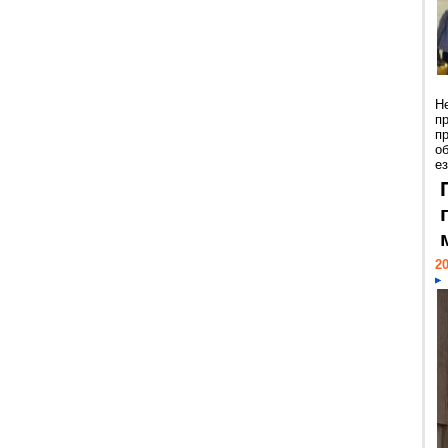
Н
п
п
о
ез
20