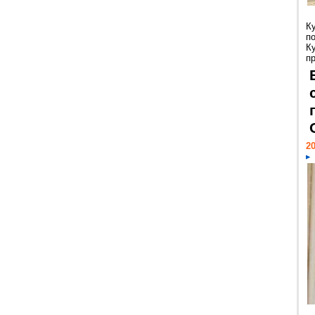
К
п
К
пр
20