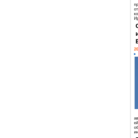
п
о
к
И
20
а
ей
о
и