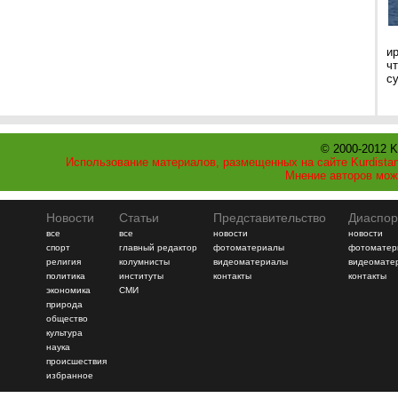
и
ч
с
© 2000-2012 K
Использование материалов, размещенных на сайте Kurdistan
Мнение авторов мож
Новости
Статьи
Представительство
Диаспор
все
все
новости
новости
спорт
главный редактор
фотоматериалы
фотоматер
религия
колумнисты
видеоматериалы
видеомате
политика
институты
контакты
контакты
экономика
СМИ
природа
общество
культура
наука
происшествия
избранное