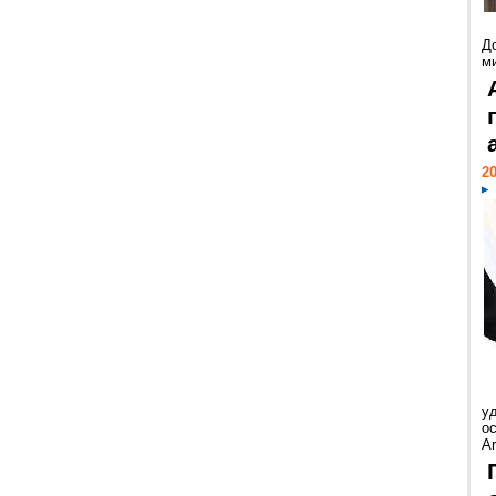
Д
м
20
у
ос
Ar