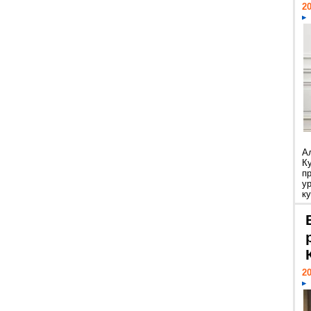
20
А
К
п
у
ку
20