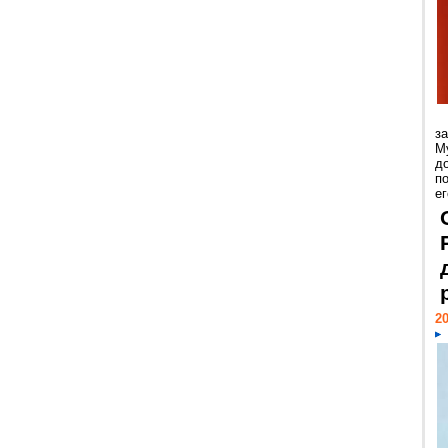
з
М
д
п
ег
20