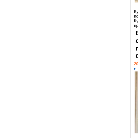
К
п
К
пр
20