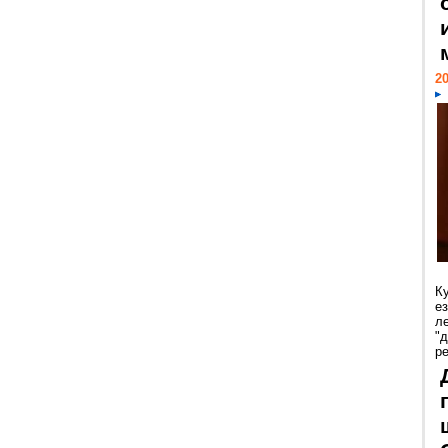
20
К
е
л
"
р