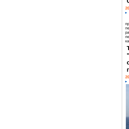
20
п
п
р
п
ка
20