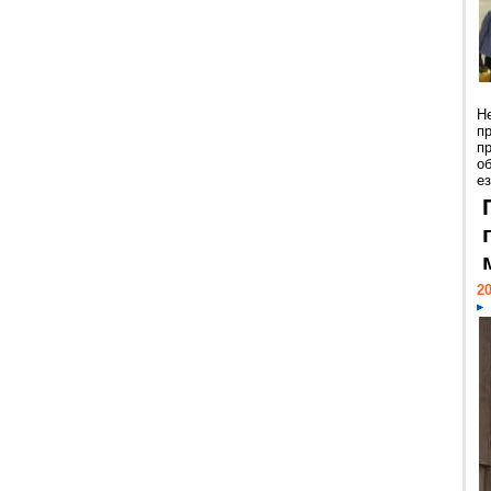
Н
п
п
о
ез
20