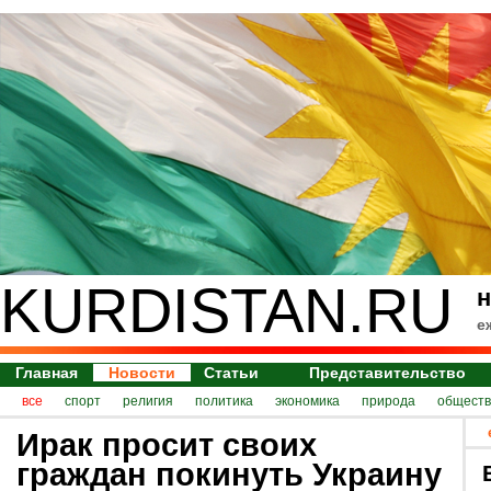
KURDISTAN.RU
н
е
Главная
Новости
Статьи
Представительство
все
спорт
религия
политика
экономика
природа
обществ
Ирак просит своих
граждан покинуть Украину