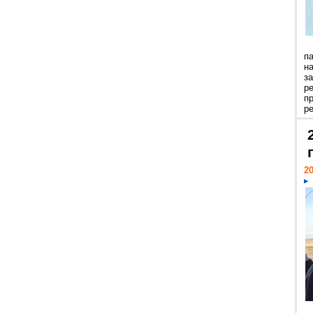
п
н
з
р
п
ре
20