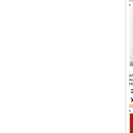
20
д
в
Н
20