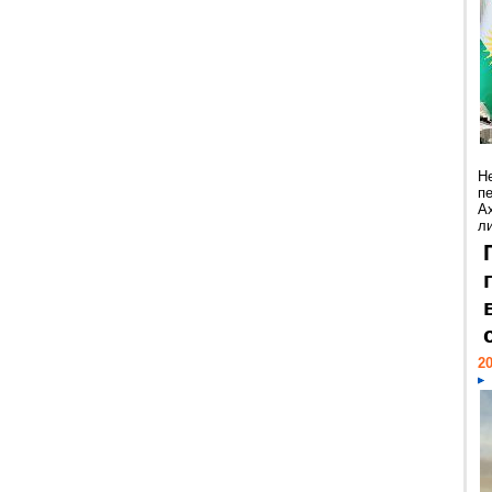
Н
п
А
ли
20