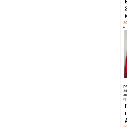
20
р
ав
з
с