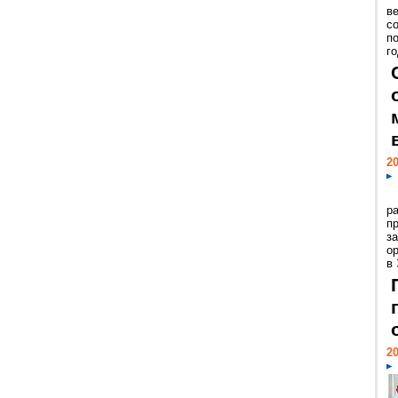
ве
с
п
го
20
р
пр
з
о
в
20