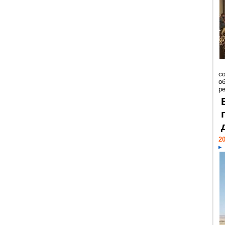
со
о
ре
20