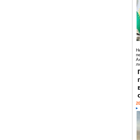
Н
п
А
ли
20