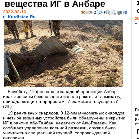
вещества ИГ в Анбаре
2022-02-13
3260
0
Kurdistan.Ru
20
В субботу, 12 февраля, в западной провинции Анбар
иракские силы безопасности изъяли ракеты и взрывчатку,
принадлежащие террористам "Исламского государства"
(ИГ).
Р
19 реактивных снарядов, 9 12-мм минометных снарядов
а
и четыре взрывных устройства были обнаружены в укрытии
К
ИГ в районе Абу-Тайбан, недалеко от Аль-Рамади. Как
ст
сообщает управление военной разведки, оружие было
уничтожено специальной группой, сопровождавшей
силовиков.