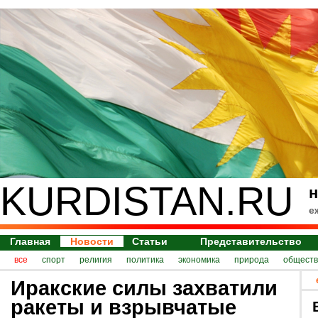
KURDISTAN.RU
н
е
Главная
Новости
Статьи
Представительство
все
спорт
религия
политика
экономика
природа
обществ
Иракские силы захватили
ракеты и взрывчатые