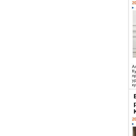
20
А
К
п
у
ку
20