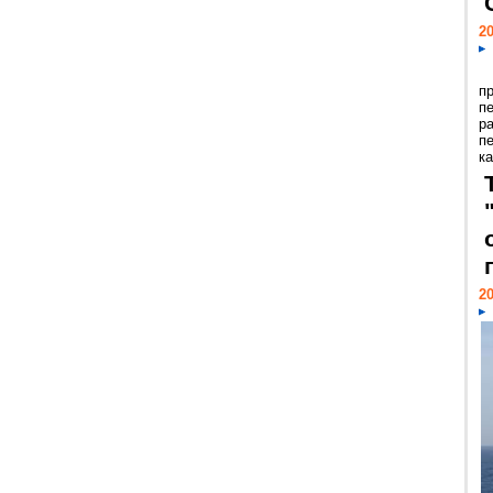
20
п
п
р
п
ка
20