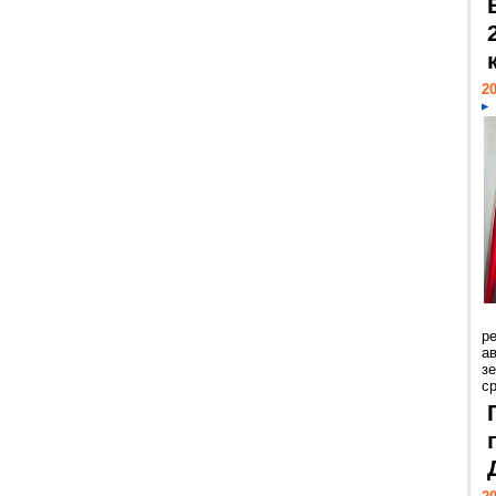
20
р
ав
з
с