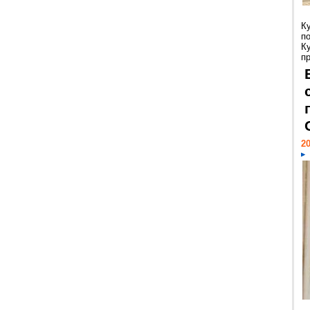
К
п
К
пр
20