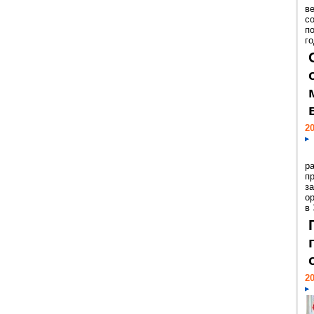
ве
с
п
го
20
р
пр
з
о
в
20