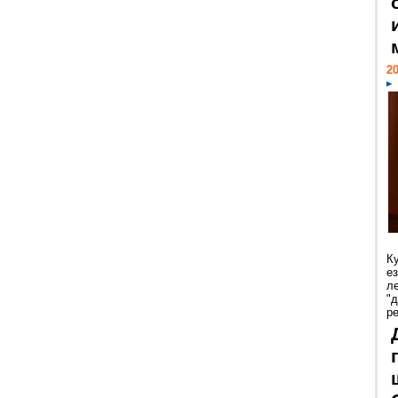
20
К
е
л
"
р