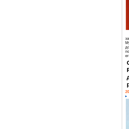
з
М
д
п
ег
20