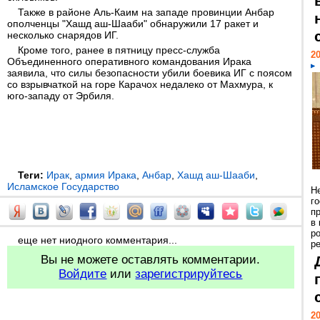
Также в районе Аль-Каим на западе провинции Анбар
ополченцы "Хашд аш-Шааби" обнаружили 17 ракет и
несколько снарядов ИГ.
Кроме того, ранее в пятницу пресс-служба
20
Объединенного оперативного командования Ирака
заявила, что силы безопасности убили боевика ИГ с поясом
со взрывчаткой на горе Карачох недалеко от Махмура, к
юго-западу от Эрбиля.
Теги:
Ирак
,
армия Ирака
,
Анбар
,
Хашд аш-Шааби
,
Исламское Государство
Н
г
п
в
р
еще нет ниодного комментария...
ре
Вы не можете оставлять комментарии.
Войдите
или
зарегистрируйтесь
20