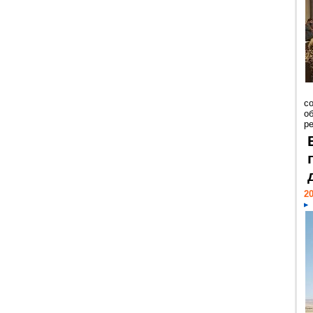
со
о
ре
20