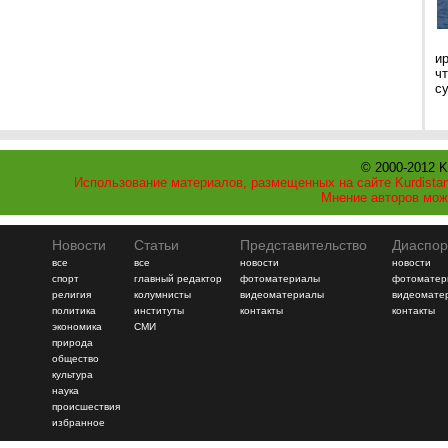
и
ч
с
© 2000-2012 K
Использование материалов, размещенных на сайте Kurdistan
Мнение авторов мож
Новости
Статьи
Представительство
Диаспор
все
все
новости
новости
спорт
главный редактор
фотоматериалы
фотоматер
религия
колумнисты
видеоматериалы
видеомате
политика
институты
контакты
контакты
экономика
СМИ
природа
общество
культура
наука
происшествия
избранное