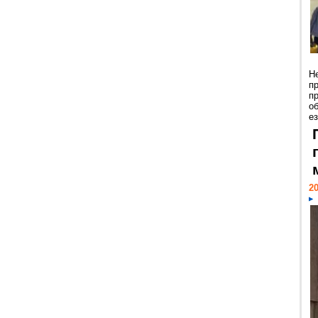
Н
п
п
о
ез
20