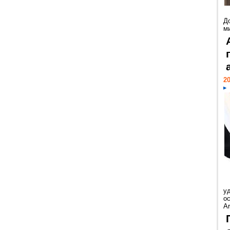
Д
м
20
у
ос
Ar