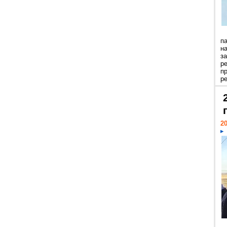
п
н
з
р
п
ре
20