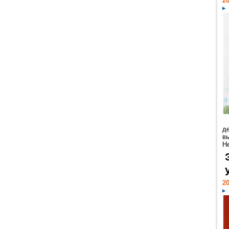
20
д
в
Н
20