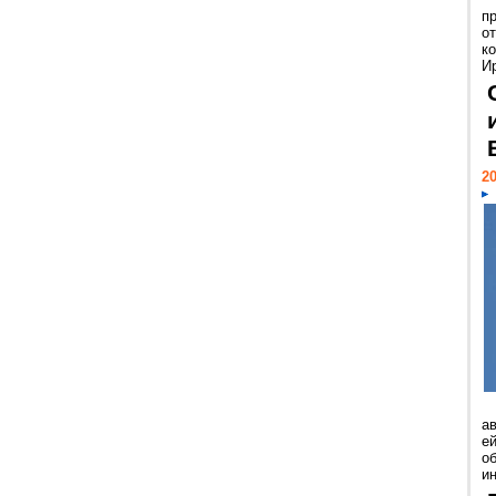
п
о
к
И
20
а
ей
о
и