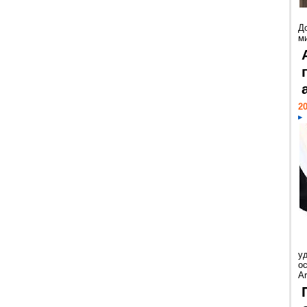
Д
м
20
у
ос
Ar