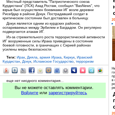
Местный представитель "Патриотического союза
Курдистана" (ПСК) Азад Ростам, сообщил "BasNews", что
взрыв был осуществлен боевиками ИГ возле деревни
Рисебдар в районе Докук. Пострадавший солдат в
критическом состоянии был доставлен в больницу.
20
Докук является одним из курдских районов,
оспариваемых между Эрбилем и Багдадом. Он регулярно
подвергается атакам ИГ.
Из-за стремительного роста террористической активности
ИГ вооруженные силы Ирака приведены в состояние
боевой готовности, в граничащих с Сирией районах
усилены меры безопасности.
Теги:
Ирак
,
Дияла
,
армия Ирака
,
Киркук
,
Иракский
Курдистан
,
Докук
,
Исламское Государство
,
терроризм
Н
г
п
в
еще нет ниодного комментария...
р
Вы не можете оставлять комментарии.
ре
Войдите
или
зарегистрируйтесь
20