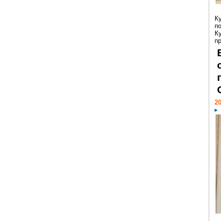
К
п
К
пр
20