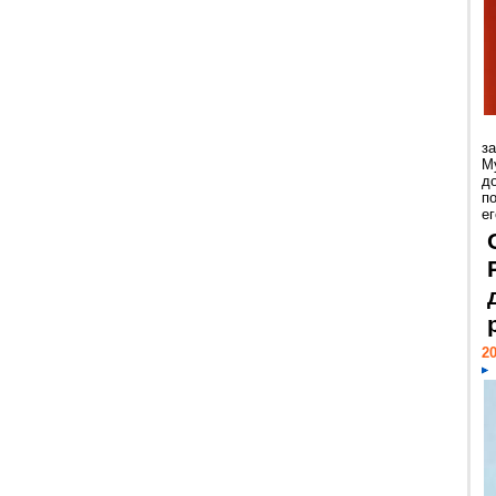
з
М
д
п
ег
20