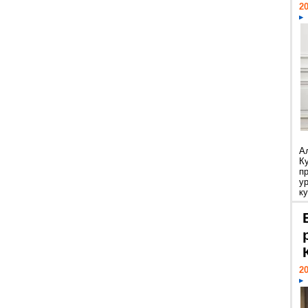
20
А
К
п
у
ку
20