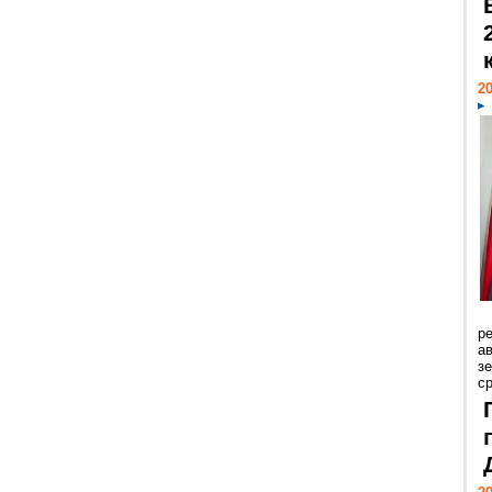
20
р
ав
з
с