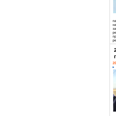
п
н
з
р
п
ре
20