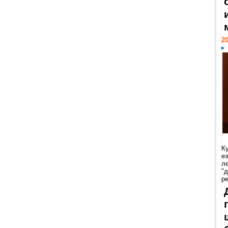
20
К
е
л
"
р