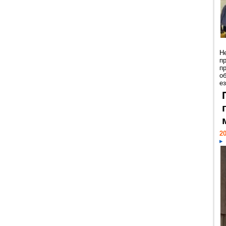
Н
п
п
о
ез
20