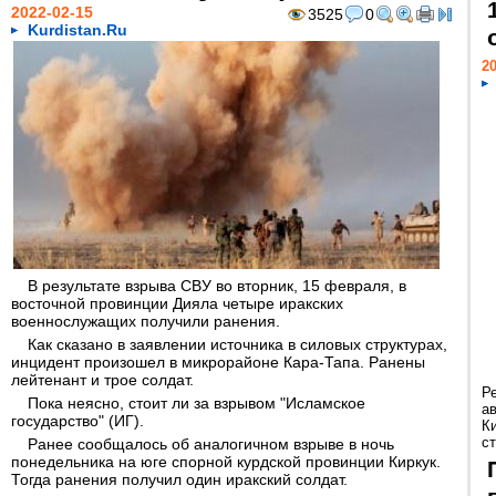
2022-02-15
3525
0
Kurdistan.Ru
20
В результате взрыва СВУ во вторник, 15 февраля, в
восточной провинции Дияла четыре иракских
военнослужащих получили ранения.
Как сказано в заявлении источника в силовых структурах,
инцидент произошел в микрорайоне Кара-Тапа. Ранены
лейтенант и трое солдат.
Р
Пока неясно, стоит ли за взрывом "Исламское
а
государство" (ИГ).
К
ст
Ранее сообщалось об аналогичном взрыве в ночь
понедельника на юге спорной курдской провинции Киркук.
Тогда ранения получил один иракский солдат.