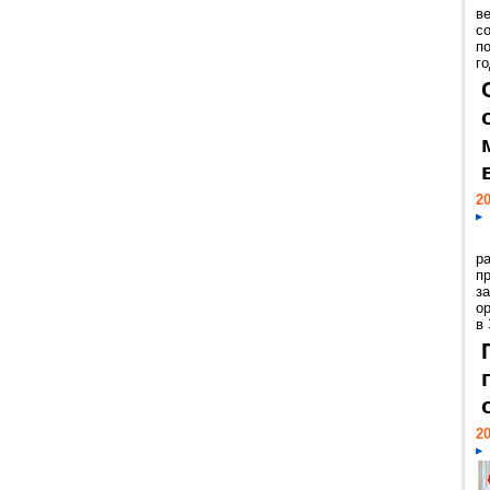
ве
с
п
го
20
р
пр
з
о
в
20