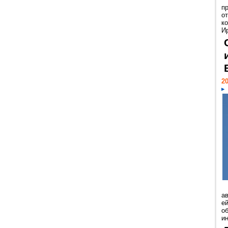
п
о
к
И
20
а
ей
о
и