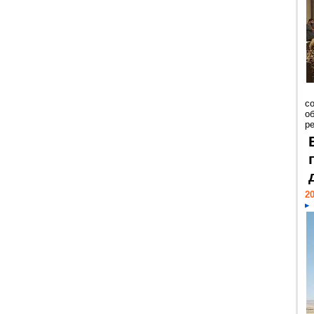
со
о
ре
20