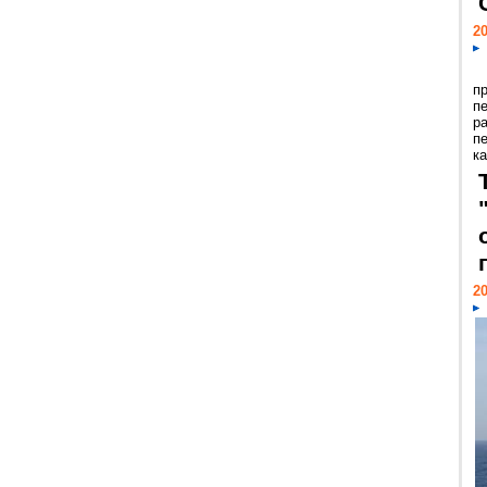
20
п
п
р
п
ка
20