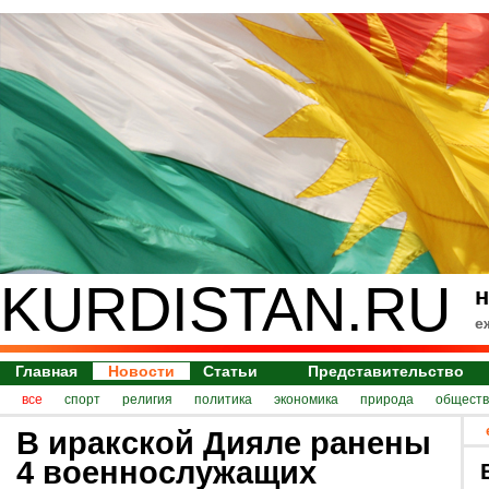
KURDISTAN.RU
н
е
Главная
Новости
Статьи
Представительство
все
спорт
религия
политика
экономика
природа
обществ
В иракской Дияле ранены
4 военнослужащих