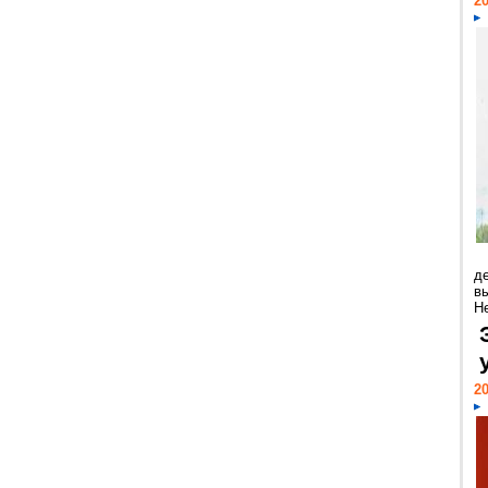
20
д
в
Н
20