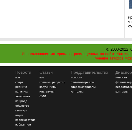
и
ч
с
© 2000-2012 K
Использование материалов, размещенных на сайте Kurdistan
Мнение авторов мож
Новости
Статьи
Представительство
Диаспор
все
все
новости
новости
спорт
главный редактор
фотоматериалы
фотоматер
религия
колумнисты
видеоматериалы
видеомате
политика
институты
контакты
контакты
экономика
СМИ
природа
общество
культура
наука
происшествия
избранное