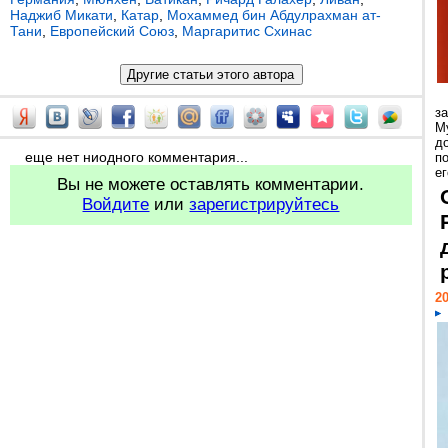
Наджиб Микати
,
Катар
,
Мохаммед бин Абдулрахман ат-
Тани
,
Европейский Союз
,
Маргаритис Схинас
з
М
д
еще нет ниодного комментария...
п
ег
Вы не можете оставлять комментарии.
Войдите
или
зарегистрируйтесь
20