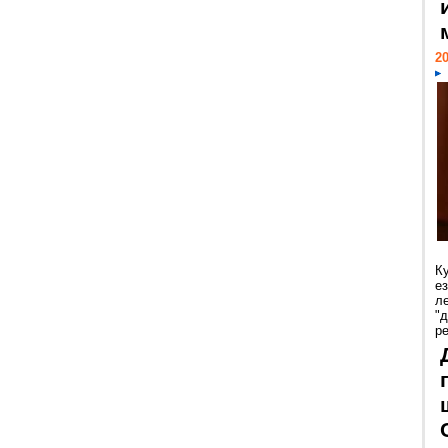
20
К
е
л
"
р