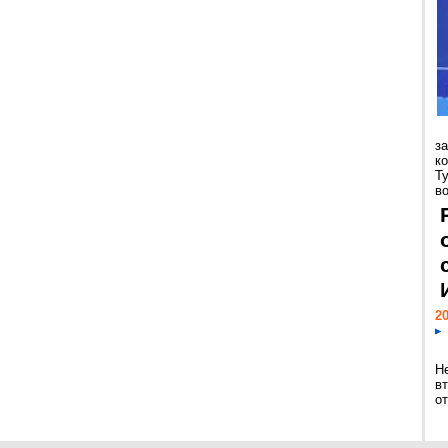
з
к
Т
во
20
Н
в
о