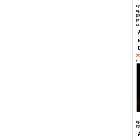
к
в
р
р
с
20
п
к