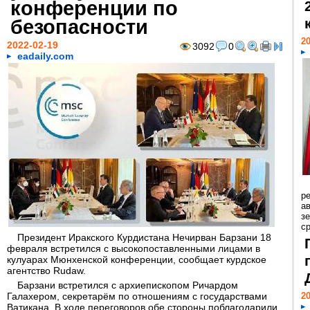
конференции по
безопасности
20
2022-02-19
3092
0
eadaily.com
р
ав
з
с
Президент Иракского Курдистана Нечирван Барзани 18
февраля встретился с высокопоставленными лицами в
кулуарах Мюнхенской конференции, сообщает курдское
агентство Rudaw.
Барзани встретился с архиепископом Ричардом
Галахером, секретарём по отношениям с государствами
20
Ватикана. В ходе переговоров обе стороны поблагодарили