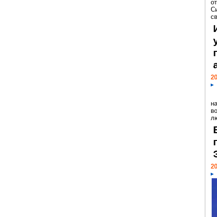
о
С
св
20
н
в
лю
20