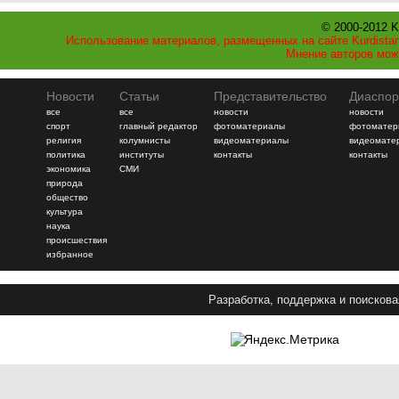
© 2000-2012 K
Использование материалов, размещенных на сайте Kurdistan
Мнение авторов мож
Новости
Статьи
Представительство
Диаспор
все
все
новости
новости
спорт
главный редактор
фотоматериалы
фотоматер
религия
колумнисты
видеоматериалы
видеомате
политика
институты
контакты
контакты
экономика
СМИ
природа
общество
культура
наука
происшествия
избранное
Разработка, поддержка и поискова