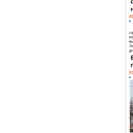
20
с
к
в
Jo
дн
20