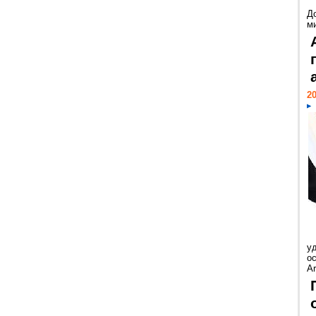
Д
м
20
у
ос
Ar