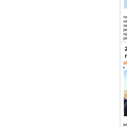
п
н
з
р
п
ре
20
ве