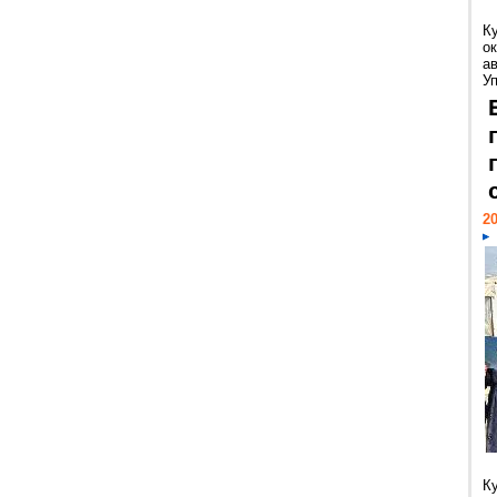
К
ок
а
У
20
К