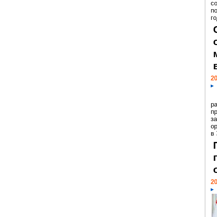
с
п
го
20
р
пр
з
о
в
20