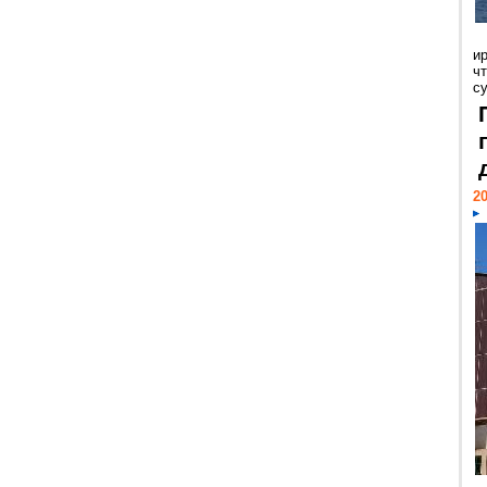
и
ч
с
20