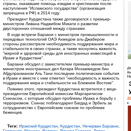
страны, оказавшие помощь езидам и христианам после
наступления "Исламского государства" (организация
запрещена в РФ) в 2014 году.
Президент Курдистана также договорился с премьер-
министром Ливана Наджибом Микати о развитии
двусторонних отношений между странами.
В ходе встречи Барзани с министром промышленности и
передовых технологий ОАЭ Ахмедом аль-Джабером
стороны рассмотрели необходимость поддержания мира и
стабильности в своих странах, а также коснулись важность
"мирной и здоровой среды для иностранных инвестиций в
Ираке и Курдистане".
Барзани обсудил с заместителем премьер-министра и
д
министром иностранных дел Катара Мохаммедом бин
в
Абдулрахманом Аль Тани последние политические события
Н
в Ираке и вместе с ним отметил "необходимость и важность
поддержания мира и стабильности на Ближнем Востоке".
Помимо этого, президент Курдистана встретился с вице-
президентом Европейской комиссии Маргаритисом
Схинасом, с которым обсудил проблемы Ирака и борьбу с
20
терроризмом. Схинас поблагодарил Багдад и Эрбиль за
сотрудничество с Европейским союзом по проблеме
беженцев.
Теги:
Иракский Курдистан
,
Курдистан
,
Нечирван Барзани
,
Германия
,
Мюнхен
,
Ватикан
,
Ричард Галахер
,
Ливан
,