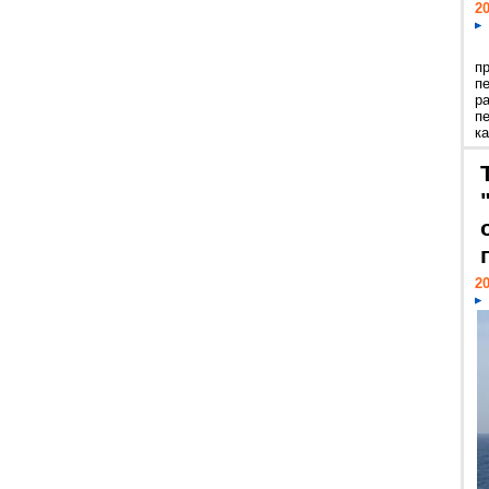
20
п
п
р
п
ка
20