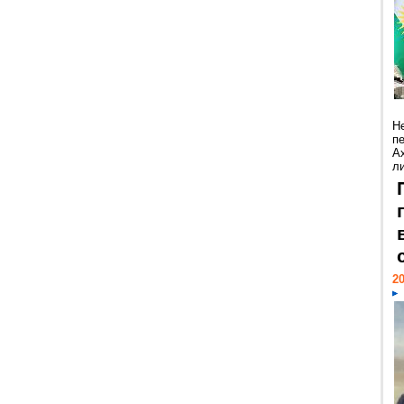
Н
п
А
ли
20