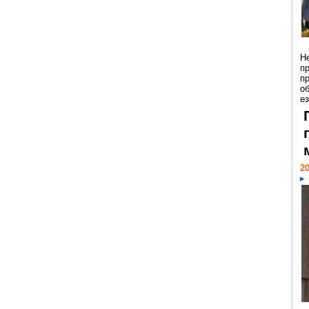
Н
п
п
о
ез
20