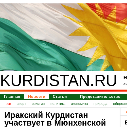
KURDISTAN.RU
н
е
Главная
Новости
Статьи
Представительство
все
спорт
религия
политика
экономика
природа
обществ
Иракский Курдистан
участвует в Мюнхенской